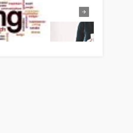
Find Your Way Pest megye
Learn With Affiliate Marketing Pest megye