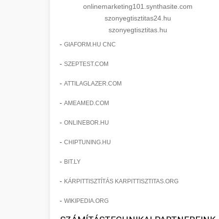
onlinemarketing101.synthasite.com
szonyegtisztitas24.hu
szonyegtisztitas.hu
-
GIAFORM.HU CNC
-
SZEPTEST.COM
-
ATTILAGLAZER.COM
-
AMEAMED.COM
-
ONLINEBOR.HU
-
CHIPTUNING.HU
-
BIT.LY
-
KÁRPITTISZTÍTÁS KARPITTISZTITAS.ORG
-
WIKIPEDIA.ORG