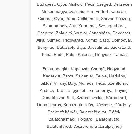
Budapest, Győr, Miskolc, Pécs, Szeged, Debrecen
Mosonmagyaróvár, Sopron, Fertőd, Kapuvár,
Csorna, Győr, Pápa, Celldömölk, Sárvár, Kőszeg,
Szombathely, Ják, Körmend, Szentgotthárd,
Csepreg, Zalalövő, Vasvár, Jánosháza, Devecser,
Ajka, Sümeg, Pécsvárad, Komló, Sásd, Dombóvár,
Bonyhád, Bátaszék, Baja, Bácsalmás, Szekszárd,
Tolna, Fadd, Paks, Kalocsa, Hőgyész, Tamási
Balatonboglár, Kaposvár, Csurgó, Nagyatád,
Kadarkút, Barcs, Szigetvár, Sellye, Harkány,
Siklós, Villány, Bóly, Mohács, Pécs, Szentlőrinc
Andocs, Tab, Lengyeltóti, Simontornya, Enying,
Dunaföldvár, Solt, Szabadszállás, Sárbogárd,
Dunaújváros, Kunszentmiklós, Ráckeve, Gárdony,
Székesfehérvár, Balatonföldvár, Siófok,
Balatonalmádi, Polgárdi, Balatonfűzfő,
Balatonfüred, Veszprém, Sátoraljaújhely