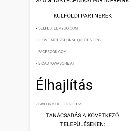
SZÁMÍTÁSTECHNIKAI PARTNEREINK
KÜLFÖLDI PARTNEREK
-
SELFESTEEM2GO.COM
-
I-LOVE-MOTIVATIONAL-QUOTES.ORG
-
FACEBOOK.COM
-
BIOAUTOWASCHE.AT
Élhajlítás
-
GIAFORM.HU ÉLHAJLÍTÁS
TANÁCSADÁS A KÖVETKEZŐ
TELEPÜLÉSEKEN: