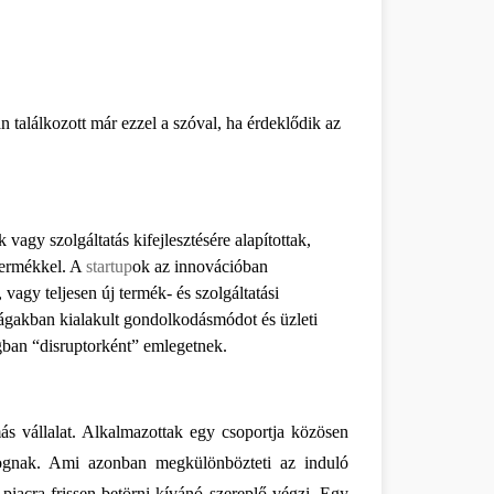
n találkozott már ezzel a szóval, ha érdeklődik az 
agy szolgáltatás kifejlesztésére alapítottak, 
termékkel. A 
startup
ok az innovációban 
agy teljesen új termék- és szolgáltatási 
rágakban kialakult gondolkodásmódot és üzleti 
gban “disruptorként” emlegetnek. 
 vállalat. Alkalmazottak egy csoportja közösen 
fognak. Ami azonban megkülönbözteti az induló 
 piacra frissen betörni kívánó szereplő végzi. Egy 