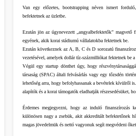
Van egy előzetes, bootstrapping néven ismert forduló, 
befektetnek az üzletbe.
Ezután jön az úgynevezett „angyalbefektetők” magvető fi
egyének, akik korai stádiumú vállalatokba fektetnek be.
Ezután következnek az A, B, C és D sorozatú finanszírozá
vezetésével, amelyek dollár tíz-százmilliókat fektetnek be a
Végül egy startup dönthet úgy, hogy részvénytársasággá v
társaság (SPAC) általi felvásárlás vagy egy tőzsdén törté
lehetőség arra, hogy befolyhassanak a bevételek kívülről is.
alapítók és a korai támogatók eladhatják részesedésüket, ho
Érdemes megjegyezni, hogy az induló finanszírozás kez
különösen nagy a zsebük, akit akkreditált befektetőnek hí
magas jövedelmük és nettó vagyonuk segít megvédeni őket a