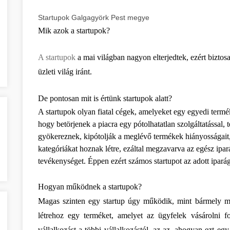
Startupok Galgagyörk Pest megye
Mik azok a startupok?
A startupok
 a mai világban nagyon elterjedtek, ezért biztosa
üzleti világ iránt.
De pontosan mit is értünk startupok alatt?
A startupok olyan fiatal cégek, amelyeket egy egyedi termék v
hogy betörjenek a piacra egy pótolhatatlan szolgáltatással, 
gyökereznek, kipótolják a meglévő termékek hiányosságait, v
kategóriákat hoznak létre, ezáltal megzavarva az egész ipa
tevékenységet. Éppen ezért számos startupot az adott ipará
Hogyan működnek a startupok?
Magas szinten egy startup úgy működik, mint bármely más
létrehoz egy terméket, amelyet az ügyfelek vásárolni 
vállalkozást a többi vállalkozástól, az az, ahogyan ezt egy