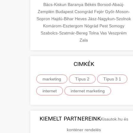
Bács-Kiskun
Baranya
Békés
Borsod-Abaúj-
Zemplén
Budapest
Csongrád
Fejér
Győr-Moson-
Sopron
Hajdú-Bihar
Heves
Jász-Nagykun-Szolnok
Komárom-Esztergom
Nógrád
Pest
Somogy
Szabolcs-Szatmár-Bereg
Tolna
Vas
Veszprém
Zala
CIMKÉK
marketing
Típus 2
Típus 3 1
internet
internet marketing
KIEMELT PARTNEREINK
Kisautok.hu és
konténer rendelés