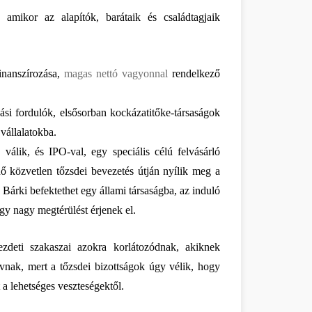
amikor az alapítók, barátaik és családtagjaik 
nanszírozása, 
magas nettó vagyonnal
 rendelkező 
si fordulók, elsősorban kockázatitőke-társaságok 
 vállalatokba.
álik, és IPO-val, egy speciális célú felvásárló 
nő közvetlen tőzsdei bevezetés útján nyílik meg a 
 Bárki befektethet egy állami társaságba, az induló 
gy nagy megtérülést érjenek el.
deti szakaszai azokra korlátozódnak, akiknek 
vnak, mert a tőzsdei bizottságok úgy vélik, hogy 
 lehetséges veszteségektől. 