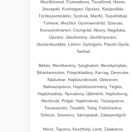
Mezőkövesd, Füzesabony, Tiszafüred, Heves,
Jászapáti, Kunhegyes, Újszász, Kisújszállás,
Törökszentmiklós, Szolnok, Martfű, Tiszaföldvár,
Túrkeve, Mezőtúr, Gyomaendrőd, Szarvas,
Kunszentmárton, Csongrád, Abony, Nagykáta,
Újszász, Jászberény, Jászfényszaru,
Jászárokszállás, Lőrinci, Gyöngyös, Pásztó,Gyula,
Sarkad
Békés, Mezőberény, Szeghalom, Berettyóújfalu,
Biharkeresztes, Püspökladány, Karcag, Derecske,
Nádudvar, Hajdúszoboszló, Debrecen,
Balmazújváros, Hajdúböszörmény, Téglás,
Hajdúhadház, Nyíradony, Újfehértó, Hajdúdorog,
Mezőcsát, Polgár, Hajdúnánás, Tiszaújváros,
Tiszavasvári, Tiszalök, Tokaj, Felsőzsolca,
Szikszó, Szerencs, Sárospatak, Zalaszentgrót
Hévíz, Tapolca, Keszthely, Lenti, Zalakaros,