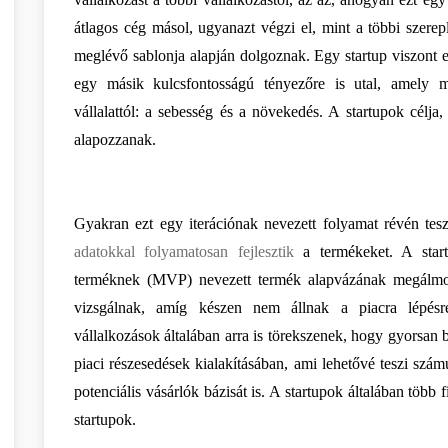
átlagos cég másol, ugyanazt végzi el, mint a többi szere
meglévő sablonja alapján dolgoznak. Egy startup viszont egy
egy másik kulcsfontosságú tényezőre is utal, amely m
vállalattól: a sebesség és a növekedés. A startupok célj
alapozzanak.
adatokkal folyamatosan fejlesztik
 a termékeket. A start
terméknek (MVP) nevezett termék alapvázának megálmodás
vizsgálnak, amíg készen nem állnak a piacra lépésre.
vállalkozások általában arra is törekszenek, hogy gyorsan 
piaci részesedések kialakításában, ami lehetővé teszi szá
potenciális vásárlók bázisát is. A startupok általában több 
startupok.