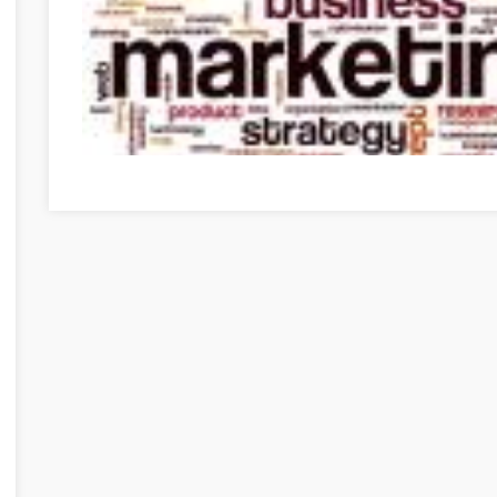
Need To Get Into Internet Marketing? Use These Tips To 