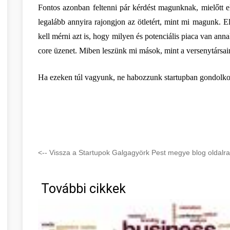
Fontos azonban feltenni pár kérdést magunknak, mielőtt el
legalább annyira rajongjon az ötletért, mint mi magunk. Elh
kell mérni azt is, hogy milyen és potenciális piaca van anna
core üzenet. Miben leszünk mi mások, mint a versenytársa
Ha ezeken túl vagyunk, ne habozzunk startupban gondolko
<-- Vissza a Startupok Galgagyörk Pest megye blog oldalra
További cikkek