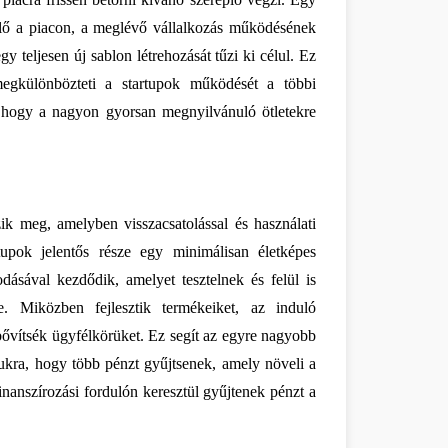
plő a piacon, a meglévő vállalkozás működésének 
 teljesen új sablon létrehozását tűzi ki célul. Ez 
egkülönbözteti a startupok működését a többi 
a, hogy a nagyon gyorsan megnyilvánuló ötletekre 
Gyakran ezt egy iterációnak nevezett folyamat révén teszik meg, amelyben visszacsatolással és használati 
upok jelentős része egy minimálisan életképes 
ával kezdődik, amelyet tesztelnek és felül is 
 Miközben fejlesztik termékeiket, az induló 
bővítsék ügyfélkörüket. Ez segít az egyre nagyobb 
mukra, hogy több pénzt gyűjtsenek, amely növeli a 
finanszírozási fordulón keresztül gyűjtenek pénzt a 