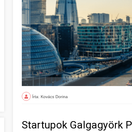
Írta: Kovács Dorina
Startupok Galgagyörk 