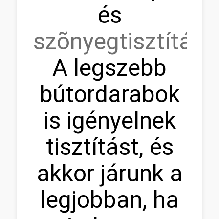
és
szõnyegtisztítás.
A legszebb
bútordarabok
is igényelnek
tisztítást, és
akkor járunk a
legjobban, ha