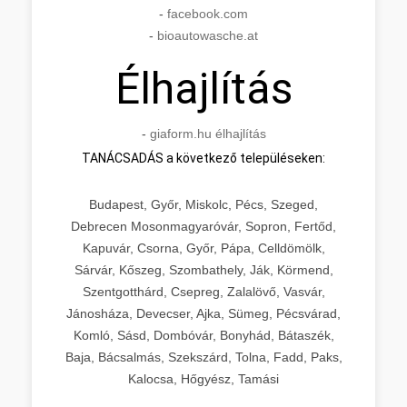
-
facebook.com
-
bioautowasche.at
Élhajlítás
-
giaform.hu élhajlítás
TANÁCSADÁS a következő településeken:
Budapest, Győr, Miskolc, Pécs, Szeged,
Debrecen Mosonmagyaróvár, Sopron, Fertőd,
Kapuvár, Csorna, Győr, Pápa, Celldömölk,
Sárvár, Kőszeg, Szombathely, Ják, Körmend,
Szentgotthárd, Csepreg, Zalalövő, Vasvár,
Jánosháza, Devecser, Ajka, Sümeg, Pécsvárad,
Komló, Sásd, Dombóvár, Bonyhád, Bátaszék,
Baja, Bácsalmás, Szekszárd, Tolna, Fadd, Paks,
Kalocsa, Hőgyész, Tamási