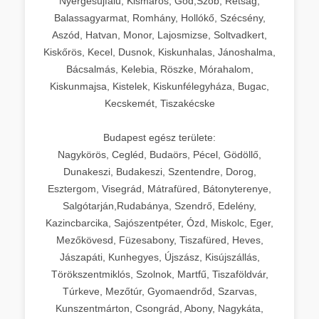
Nyergesújfalu, Kismaros, Göd,Szob, Rétság,
Balassagyarmat, Romhány, Hollókő, Szécsény,
Aszód, Hatvan, Monor, Lajosmizse, Soltvadkert,
Kiskőrös, Kecel, Dusnok, Kiskunhalas, Jánoshalma,
Bácsalmás, Kelebia, Röszke, Mórahalom,
Kiskunmajsa, Kistelek, Kiskunfélegyháza, Bugac,
Kecskemét, Tiszakécske
Budapest egész területe:
Nagykörös, Cegléd, Budaörs, Pécel, Gödöllő,
Dunakeszi, Budakeszi, Szentendre, Dorog,
Esztergom, Visegrád, Mátrafüred, Bátonyterenye,
Salgótarján,Rudabánya, Szendrő, Edelény,
Kazincbarcika, Sajószentpéter, Ózd, Miskolc, Eger,
Mezőkövesd, Füzesabony, Tiszafüred, Heves,
Jászapáti, Kunhegyes, Újszász, Kisújszállás,
Törökszentmiklós, Szolnok, Martfű, Tiszaföldvár,
Túrkeve, Mezőtúr, Gyomaendrőd, Szarvas,
Kunszentmárton, Csongrád, Abony, Nagykáta,