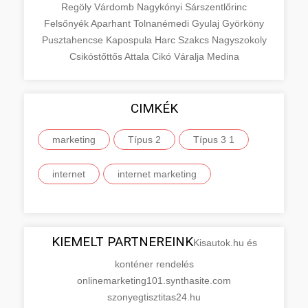
Regöly
Várdomb
Nagykónyi
Sárszentlőrinc
Felsőnyék
Aparhant
Tolnanémedi
Gyulaj
Györköny
Pusztahencse
Kapospula
Harc
Szakcs
Nagyszokoly
Csikóstőttős
Attala
Cikó
Váralja
Medina
CIMKÉK
marketing
Típus 2
Típus 3 1
internet
internet marketing
KIEMELT PARTNEREINK
Kisautok.hu és
konténer rendelés
onlinemarketing101.synthasite.com
szonyegtisztitas24.hu