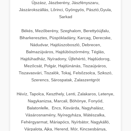
Újszász, Jászberény, Jászfényszaru,
Jászárokszállás, Lőrinci, Gyöngyös, Pásztó,Gyula,
Sarkad
Békés, Mezőberény, Szeghalom, Berettyóújfalu,
Biharkeresztes, Püspökladány, Karcag, Derecske,
Nádudvar, Hajdúszoboszló, Debrecen,
Balmazújváros, Hajdúböszörmény, Téglás,
Hajdúhadház, Nyíradony, Újfehértó, Hajdúdorog,
Mezőcsát, Polgár, Hajdúnánás, Tiszaújváros,
Tiszavasvári, Tiszalök, Tokaj, Felsőzsolca, Szikszó,
Szerencs, Sárospatak, Zalaszentgrót
Hévíz, Tapolca, Keszthely, Lenti, Zalakaros, Letenye,
Nagykanizsa, Marcali, Böhönye, Fonyód,
Balatonlelle, Encs, Kisvárda, Nagyhalász,
Vásárosnamény, Nyíregyháza, Mátészalka,
Fehérgyarmat, Máriapócs, Nyírbátor, Nagykálló,
Várpalota, Ajka, Herend, Mór, Kincsesbánya,