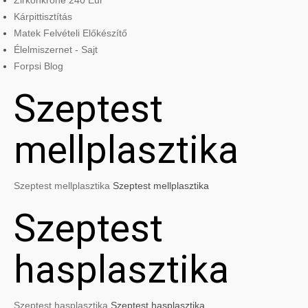
Zirkonkrone 240 Eur
Kárpittisztítás
Matek Felvételi Előkészítő
Élelmiszernet - Sajt
Forpsi Blog
Szeptest
mellplasztika
Szeptest mellplasztika
Szeptest mellplasztika
Szeptest
hasplasztika
Szeptest hasplasztika
Szeptest hasplasztika