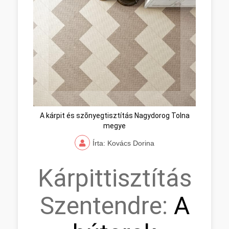
A kárpit és szõnyegtisztítás Nagydorog Tolna
megye
Írta: Kovács Dorina
Kárpittisztítás
Szentendre:
A