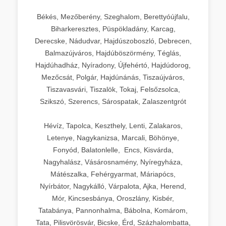
Békés, Mezőberény, Szeghalom, Berettyóújfalu,
Biharkeresztes, Püspökladány, Karcag,
Derecske, Nádudvar, Hajdúszoboszló, Debrecen,
Balmazújváros, Hajdúböszörmény, Téglás,
Hajdúhadház, Nyíradony, Újfehértó, Hajdúdorog,
Mezőcsát, Polgár, Hajdúnánás, Tiszaújváros,
Tiszavasvári, Tiszalök, Tokaj, Felsőzsolca,
Szikszó, Szerencs, Sárospatak, Zalaszentgrót
Hévíz, Tapolca, Keszthely, Lenti, Zalakaros,
Letenye, Nagykanizsa, Marcali, Böhönye,
Fonyód, Balatonlelle, Encs, Kisvárda,
Nagyhalász, Vásárosnamény, Nyíregyháza,
Mátészalka, Fehérgyarmat, Máriapócs,
Nyírbátor, Nagykálló, Várpalota, Ajka, Herend,
Mór, Kincsesbánya, Oroszlány, Kisbér,
Tatabánya, Pannonhalma, Bábolna, Komárom,
Tata, Pilisvörösvár, Bicske, Érd, Százhalombatta,