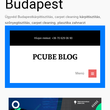
Budapest
Ügyvéd Budapest
kárpittisztítás
,
carpet cleaning
kárpittisztítás,
szőnyegtisztítás, carpet cleaning, plasztika zahnarzt
Hívjon minket: +36 70 629 06 90
Menü