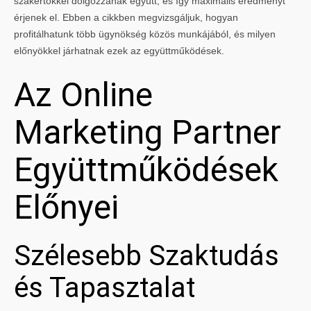
szakértőkkel dolgozzanak együtt, és így maximális eredményt
érjenek el. Ebben a cikkben megvizsgáljuk, hogyan
profitálhatunk több ügynökség közös munkájából, és milyen
előnyökkel járhatnak ezek az együttműködések.
Az Online
Marketing Partner
Együttműködések
Előnyei
Szélesebb Szaktudás
és Tapasztalat