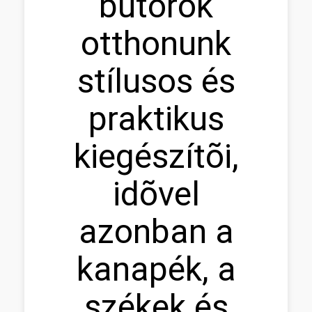
bútorok
otthonunk
stílusos és
praktikus
kiegészítõi,
idõvel
azonban a
kanapék, a
székek és