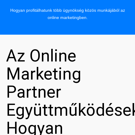
Hogyan profitálhatunk több ügynökség közös munkájából az
online marketingben.
Az Online
Marketing
Partner
Együttműködése
Hogyan