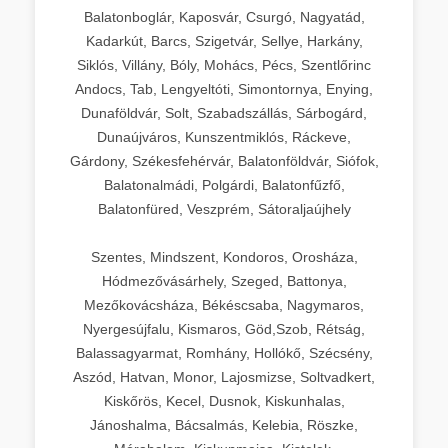
Balatonboglár, Kaposvár, Csurgó, Nagyatád,
Kadarkút, Barcs, Szigetvár, Sellye, Harkány,
Siklós, Villány, Bóly, Mohács, Pécs, Szentlőrinc
Andocs, Tab, Lengyeltóti, Simontornya, Enying,
Dunaföldvár, Solt, Szabadszállás, Sárbogárd,
Dunaújváros, Kunszentmiklós, Ráckeve,
Gárdony, Székesfehérvár, Balatonföldvár, Siófok,
Balatonalmádi, Polgárdi, Balatonfűzfő,
Balatonfüred, Veszprém, Sátoraljaújhely
Szentes, Mindszent, Kondoros, Orosháza,
Hódmezővásárhely, Szeged, Battonya,
Mezőkovácsháza, Békéscsaba, Nagymaros,
Nyergesújfalu, Kismaros, Göd,Szob, Rétság,
Balassagyarmat, Romhány, Hollókő, Szécsény,
Aszód, Hatvan, Monor, Lajosmizse, Soltvadkert,
Kiskőrös, Kecel, Dusnok, Kiskunhalas,
Jánoshalma, Bácsalmás, Kelebia, Röszke,