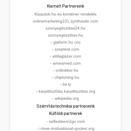
Kiemelt Partnereink
Kisautok.hu és konténer rendelés
onlinemarketing101.synthasite.com
szonyegtisztitas24.hu
szonyegtisztitas.hu
-
giaform.hu cnc
-
szeptest.com
-
attilaglazer.com
-
ameamed.com
-
onlinebor.hu
-
chiptuning.hu
-
bit.ly
-
kárpittisztítás karpittisztitas.org
-
wikipedia.org
Számítástechnikai partnereink
Külföldi partnerek
-
selfesteem2go.com
-
i-love-motivational-quotes.org