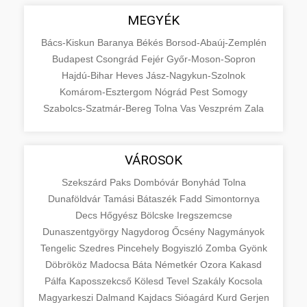
MEGYÉK
Bács-Kiskun
Baranya
Békés
Borsod-Abaúj-Zemplén
Budapest
Csongrád
Fejér
Győr-Moson-Sopron
Hajdú-Bihar
Heves
Jász-Nagykun-Szolnok
Komárom-Esztergom
Nógrád
Pest
Somogy
Szabolcs-Szatmár-Bereg
Tolna
Vas
Veszprém
Zala
VÁROSOK
Szekszárd
Paks
Dombóvár
Bonyhád
Tolna
Dunaföldvár
Tamási
Bátaszék
Fadd
Simontornya
Decs
Hőgyész
Bölcske
Iregszemcse
Dunaszentgyörgy
Nagydorog
Őcsény
Nagymányok
Tengelic
Szedres
Pincehely
Bogyiszló
Zomba
Gyönk
Döbrököz
Madocsa
Báta
Németkér
Ozora
Kakasd
Pálfa
Kaposszekcső
Kölesd
Tevel
Szakály
Kocsola
Magyarkeszi
Dalmand
Kajdacs
Sióagárd
Kurd
Gerjen