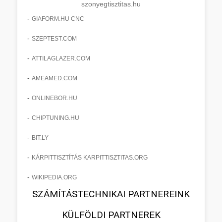
szonyegtisztitas.hu
-
GIAFORM.HU CNC
-
SZEPTEST.COM
-
ATTILAGLAZER.COM
-
AMEAMED.COM
-
ONLINEBOR.HU
-
CHIPTUNING.HU
-
BIT.LY
-
KÁRPITTISZTÍTÁS KARPITTISZTITAS.ORG
-
WIKIPEDIA.ORG
SZÁMÍTÁSTECHNIKAI PARTNEREINK
KÜLFÖLDI PARTNEREK