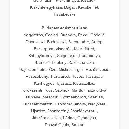
Mórahalom, Kiskunmajsa, Kistelek,
Kiskunfélegyháza, Bugac, Kecskemét,
Tiszakécske
Budapest egész területe:
Nagykörös, Cegléd, Budaörs, Pécel, Gödöllő,
Dunakeszi, Budakeszi, Szentendre, Dorog,
Esztergom, Visegrád, Mátrafüred,
Bátonyterenye, Salgótarján,Rudabánya,
Szendrő, Edelény, Kazincbarcika,
Sajószentpéter, Ózd, Miskolc, Eger, Mezőkövesd,
Füzesabony, Tiszafüred, Heves, Jászapáti,
Kunhegyes, Újszász, Kisújszállás,
Törökszentmiklós, Szolnok, Martfű, Tiszaföldvár,
Túrkeve, Mezőtúr, Gyomaendrőd, Szarvas,
Kunszentmárton, Csongrád, Abony, Nagykáta,
Újszász, Jászberény, Jászfényszaru,
Jászárokszállás, Lőrinci, Gyöngyös,
Pásztó,Gyula, Sarkad