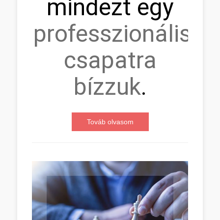
mindezt egy
professzionális
csapatra
bízzuk
.
Továb olvasom