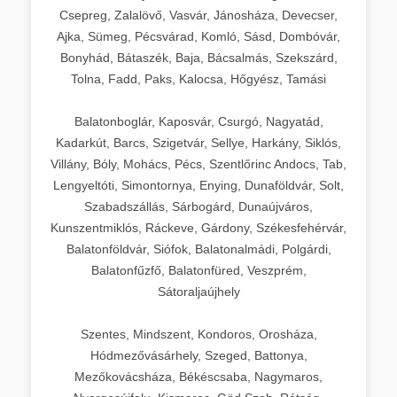
Csepreg, Zalalövő, Vasvár, Jánosháza, Devecser,
Ajka, Sümeg, Pécsvárad, Komló, Sásd, Dombóvár,
Bonyhád, Bátaszék, Baja, Bácsalmás, Szekszárd,
Tolna, Fadd, Paks, Kalocsa, Hőgyész, Tamási
Balatonboglár, Kaposvár, Csurgó, Nagyatád,
Kadarkút, Barcs, Szigetvár, Sellye, Harkány, Siklós,
Villány, Bóly, Mohács, Pécs, Szentlőrinc Andocs, Tab,
Lengyeltóti, Simontornya, Enying, Dunaföldvár, Solt,
Szabadszállás, Sárbogárd, Dunaújváros,
Kunszentmiklós, Ráckeve, Gárdony, Székesfehérvár,
Balatonföldvár, Siófok, Balatonalmádi, Polgárdi,
Balatonfűzfő, Balatonfüred, Veszprém,
Sátoraljaújhely
Szentes, Mindszent, Kondoros, Orosháza,
Hódmezővásárhely, Szeged, Battonya,
Mezőkovácsháza, Békéscsaba, Nagymaros,