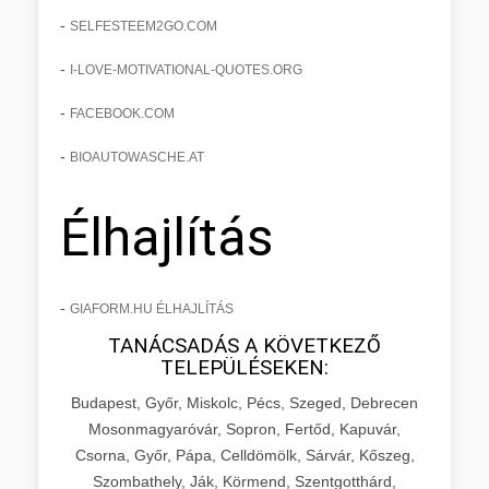
-
SELFESTEEM2GO.COM
-
I-LOVE-MOTIVATIONAL-QUOTES.ORG
-
FACEBOOK.COM
-
BIOAUTOWASCHE.AT
Élhajlítás
-
GIAFORM.HU ÉLHAJLÍTÁS
TANÁCSADÁS A KÖVETKEZŐ
TELEPÜLÉSEKEN:
Budapest, Győr, Miskolc, Pécs, Szeged, Debrecen
Mosonmagyaróvár, Sopron, Fertőd, Kapuvár,
Csorna, Győr, Pápa, Celldömölk, Sárvár, Kőszeg,
Szombathely, Ják, Körmend, Szentgotthárd,