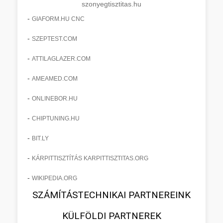
szonyegtisztitas.hu
-
GIAFORM.HU CNC
-
SZEPTEST.COM
-
ATTILAGLAZER.COM
-
AMEAMED.COM
-
ONLINEBOR.HU
-
CHIPTUNING.HU
-
BIT.LY
-
KÁRPITTISZTÍTÁS KARPITTISZTITAS.ORG
-
WIKIPEDIA.ORG
SZÁMÍTÁSTECHNIKAI PARTNEREINK
KÜLFÖLDI PARTNEREK