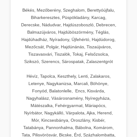
Békés, Mezőberény, Szeghalom, Berettyóújfalu,
Biharkeresztes, Püspökladány, Karcag,
Derecske, Nádudvar, Hajdúszoboszló, Debrecen,
Balmazújváros, Hajdúböszörmény, Téglás,
Hajdúhadház, Nyíradony, Újfehértó, Hajdúdorog,
Mezőcsát, Polgár, Hajdúnánás, Tiszaújváros,
Tiszavasvári, Tiszalök, Tokaj, Felsőzsolca,
Szikszó, Szerencs, Sárospatak, Zalaszentgrót
Hévíz, Tapolca, Keszthely, Lenti, Zalakaros,
Letenye, Nagykanizsa, Marcali, Böhönye,
Fonyód, Balatonlelle, Encs, Kisvárda,
Nagyhalász, Vásárosnamény, Nyíregyháza,
Mátészalka, Fehérgyarmat, Máriapócs,
Nyírbátor, Nagykálló, Várpalota, Ajka, Herend,
Mór, Kincsesbánya, Oroszlány, Kisbér,
Tatabánya, Pannonhalma, Bábolna, Komárom,
Tata, Pilisvörösvár, Bicske, Érd, Százhalombatta,