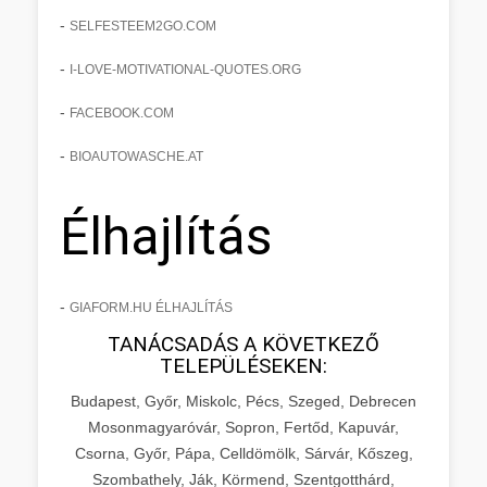
-
SELFESTEEM2GO.COM
-
I-LOVE-MOTIVATIONAL-QUOTES.ORG
-
FACEBOOK.COM
-
BIOAUTOWASCHE.AT
Élhajlítás
-
GIAFORM.HU ÉLHAJLÍTÁS
TANÁCSADÁS A KÖVETKEZŐ
TELEPÜLÉSEKEN:
Budapest, Győr, Miskolc, Pécs, Szeged, Debrecen
Mosonmagyaróvár, Sopron, Fertőd, Kapuvár,
Csorna, Győr, Pápa, Celldömölk, Sárvár, Kőszeg,
Szombathely, Ják, Körmend, Szentgotthárd,