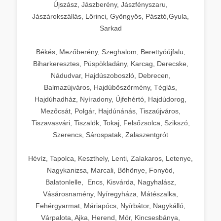
Újszász, Jászberény, Jászfényszaru,
Jászárokszállás, Lőrinci, Gyöngyös, Pásztó,Gyula,
Sarkad
Békés, Mezőberény, Szeghalom, Berettyóújfalu,
Biharkeresztes, Püspökladány, Karcag, Derecske,
Nádudvar, Hajdúszoboszló, Debrecen,
Balmazújváros, Hajdúböszörmény, Téglás,
Hajdúhadház, Nyíradony, Újfehértó, Hajdúdorog,
Mezőcsát, Polgár, Hajdúnánás, Tiszaújváros,
Tiszavasvári, Tiszalök, Tokaj, Felsőzsolca, Szikszó,
Szerencs, Sárospatak, Zalaszentgrót
Hévíz, Tapolca, Keszthely, Lenti, Zalakaros, Letenye,
Nagykanizsa, Marcali, Böhönye, Fonyód,
Balatonlelle, Encs, Kisvárda, Nagyhalász,
Vásárosnamény, Nyíregyháza, Mátészalka,
Fehérgyarmat, Máriapócs, Nyírbátor, Nagykálló,
Várpalota, Ajka, Herend, Mór, Kincsesbánya,