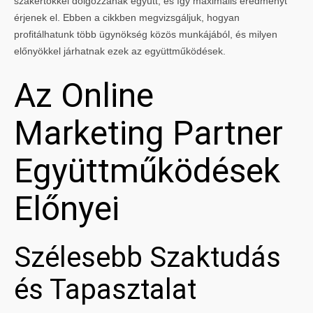
szakértőkkel dolgozzanak együtt, és így maximális eredményt
érjenek el. Ebben a cikkben megvizsgáljuk, hogyan
profitálhatunk több ügynökség közös munkájából, és milyen
előnyökkel járhatnak ezek az együttműködések.
Az Online
Marketing Partner
Együttműködések
Előnyei
Szélesebb Szaktudás
és Tapasztalat