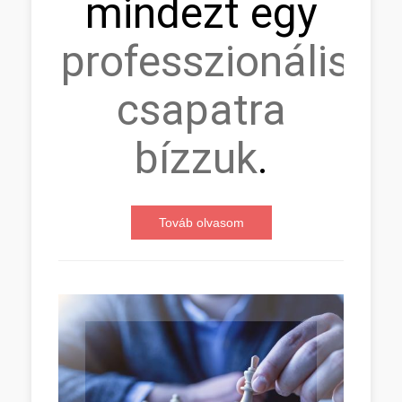
mindezt egy
professzionális
csapatra
bízzuk
.
Továb olvasom