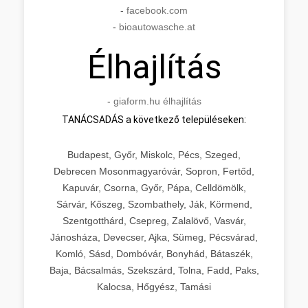
-
facebook.com
-
bioautowasche.at
Élhajlítás
-
giaform.hu élhajlítás
TANÁCSADÁS a következő településeken:
Budapest, Győr, Miskolc, Pécs, Szeged,
Debrecen Mosonmagyaróvár, Sopron, Fertőd,
Kapuvár, Csorna, Győr, Pápa, Celldömölk,
Sárvár, Kőszeg, Szombathely, Ják, Körmend,
Szentgotthárd, Csepreg, Zalalövő, Vasvár,
Jánosháza, Devecser, Ajka, Sümeg, Pécsvárad,
Komló, Sásd, Dombóvár, Bonyhád, Bátaszék,
Baja, Bácsalmás, Szekszárd, Tolna, Fadd, Paks,
Kalocsa, Hőgyész, Tamási