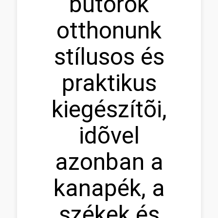
bútorok
otthonunk
stílusos és
praktikus
kiegészítõi,
idõvel
azonban a
kanapék, a
székek és