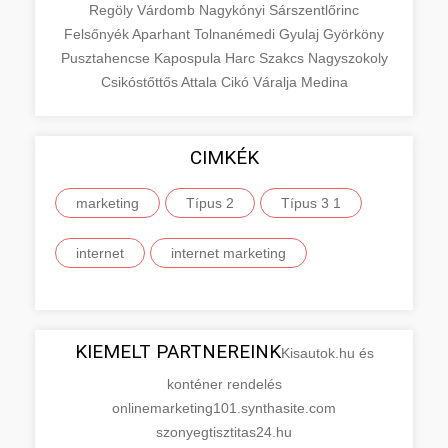
Regöly
Várdomb
Nagykónyi
Sárszentlőrinc
Felsőnyék
Aparhant
Tolnanémedi
Gyulaj
Györköny
Pusztahencse
Kapospula
Harc
Szakcs
Nagyszokoly
Csikóstőttős
Attala
Cikó
Váralja
Medina
CIMKÉK
marketing
Típus 2
Típus 3 1
internet
internet marketing
KIEMELT PARTNEREINK
Kisautok.hu és
konténer rendelés
onlinemarketing101.synthasite.com
szonyegtisztitas24.hu