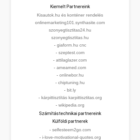
Kiemelt Partnereink
Kisautok.hu és konténer rendelés
onlinemarketing101.synthasite.com
szonyegtisztitas24.hu
szonyegtisztitas.hu
-
giaform.hu cnc
-
szeptest.com
-
attilaglazer.com
-
ameamed.com
-
onlinebor.hu
-
chiptuning.hu
-
bit.ly
-
kárpittisztítás karpittisztitas.org
-
wikipedia.org
Számítástechnikai partnereink
Külföldi partnerek
-
selfesteem2go.com
-
i-love-motivational-quotes.org