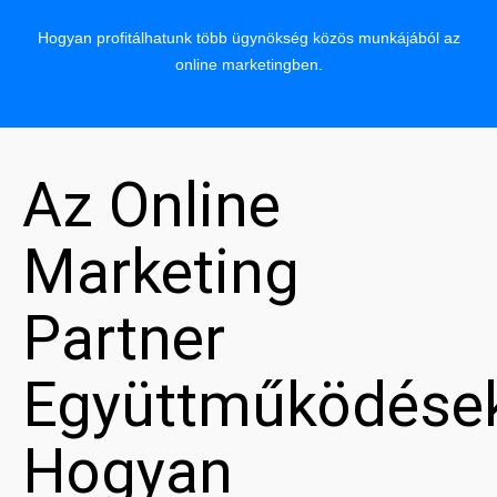
Hogyan profitálhatunk több ügynökség közös munkájából az
online marketingben.
Az Online
Marketing
Partner
Együttműködése
Hogyan