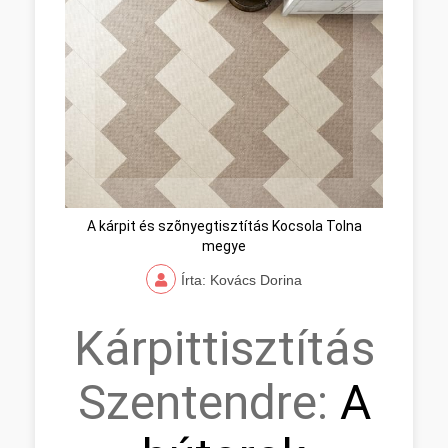
A kárpit és szõnyegtisztítás Kocsola Tolna
megye
Írta: Kovács Dorina
Kárpittisztítás
Szentendre:
A