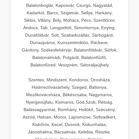
Balatonboglár, Kaposvár, Csurgó, Nagyatád,
Kadarkút, Barcs, Szigetvár, Sellye, Harkány,
Siklós, Villány, Bóly, Mohács, Pécs, Szentlőrinc
Andocs, Tab, Lengyeltóti, Simontornya, Enying,
Dunaföldvár, Solt, Szabadszállás, Sárbogárd,
Dunaújváros, Kunszentmiklós, Ráckeve,
Gárdony, Székesfehérvár, Balatonföldvár, Siófok,
Balatonalmádi, Polgárdi, Balatonfűzfő,
Balatonfüred, Veszprém, Sátoraljaújhely
Szentes, Mindszent, Kondoros, Orosháza,
Hódmezővásárhely, Szeged, Battonya,
Mezőkovácsháza, Békéscsaba, Nagymaros,
Nyergesújfalu, Kismaros, Göd,Szob, Rétság,
Balassagyarmat, Romhány, Hollókő, Szécsény,
Aszód, Hatvan, Monor, Lajosmizse, Soltvadkert,
Kiskőrös, Kecel, Dusnok, Kiskunhalas,
Jánoshalma, Bácsalmás, Kelebia, Röszke,