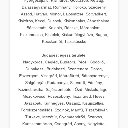
Nyergesújfalu, Kismaros, Göd,Szob, Rétság,
Balassagyarmat, Romhány, Hollókő, Szécsény,
Aszód, Hatvan, Monor, Lajosmizse, Soltvadkert,
Kiskőrös, Kecel, Dusnok, Kiskunhalas, Jánoshalma,
Bácsalmás, Kelebia, Röszke, Mórahalom,
Kiskunmajsa, Kistelek, Kiskunfélegyháza, Bugac,
Kecskemét, Tiszakécske
Budapest egész területe:
Nagykörös, Cegléd, Budaörs, Pécel, Gödöllő,
Dunakeszi, Budakeszi, Szentendre, Dorog,
Esztergom, Visegrád, Mátrafüred, Bátonyterenye,
Salgótarján,Rudabánya, Szendrő, Edelény,
Kazincbarcika, Sajószentpéter, Ózd, Miskolc, Eger,
Mezőkövesd, Füzesabony, Tiszafüred, Heves,
Jászapáti, Kunhegyes, Újszász, Kisújszállás,
Törökszentmiklós, Szolnok, Martfű, Tiszaföldvár,
Túrkeve, Mezőtúr, Gyomaendrőd, Szarvas,
Kunszentmárton, Csongrád, Abony, Nagykáta,