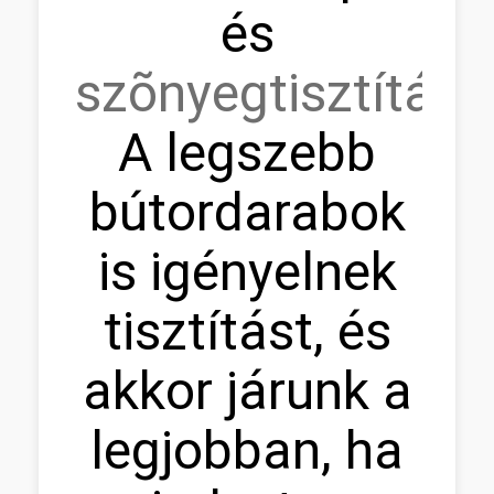
és
szõnyegtisztítás.
A legszebb
bútordarabok
is igényelnek
tisztítást, és
akkor járunk a
legjobban, ha