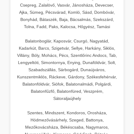
Csepreg, Zalalövő, Vasvár, Jánosháza, Devecser,
Ajka, Sümeg, Pécsvárad, Komló, Sásd, Dombóvár,
Bonyhád, Bátaszék, Baja, Bácsalmás, Szekszárd,
Tolna, Fadd, Paks, Kalocsa, Hőgyész, Tamási
Balatonboglár, Kaposvár, Csurgó, Nagyatád,
Kadarkút, Barcs, Szigetvár, Sellye, Harkány, Siklós,
Villány, Bóly, Mohács, Pécs, Szentlőrinc Andocs, Tab,
Lengyeltóti, Simontornya, Enying, Dunaföldvár, Solt,
Szabadszállás, Sárbogárd, Dunaújváros,
Kunszentmiklós, Ráckeve, Gárdony, Székesfehérvár,
Balatonföldvár, Siófok, Balatonalmádi, Polgárdi,
Balatonfűzfő, Balatonfüred, Veszprém,
Sátoraljaújhely
Szentes, Mindszent, Kondoros, Orosháza,
Hódmezővásárhely, Szeged, Battonya,
Mezőkovácsháza, Békéscsaba, Nagymaros,