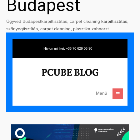
Budapest
Ügyvéd Budapest
kárpittisztítás
,
carpet cleaning
kárpittisztítás,
szőnyegtisztítás, carpet cleaning, plasztika zahnarzt
Hívjon minket: +36 70 629 06 90
Menü