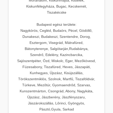
Mórahalom, Kiskunmajsa, Kistelek,
Kiskunfélegyháza, Bugac, Kecskemét,
Tiszakécske
Budapest egész területe:
Nagykörös, Cegléd, Budaörs, Pécel, Gödöllő,
Dunakeszi, Budakeszi, Szentendre, Dorog,
Esztergom, Visegrád, Mátrafüred,
Bátonyterenye, Salgótarján,Rudabánya,
Szendrő, Edelény, Kazincbarcika,
Sajószentpéter, Ózd, Miskolc, Eger, Mezőkövesd,
Füzesabony, Tiszafüred, Heves, Jászapáti,
Kunhegyes, Újszász, Kisújszállás,
Törökszentmiklós, Szolnok, Martfű, Tiszaföldvár,
Túrkeve, Mezőtúr, Gyomaendrőd, Szarvas,
Kunszentmárton, Csongrád, Abony, Nagykáta,
Újszász, Jászberény, Jászfényszaru,
Jászárokszállás, Lőrinci, Gyöngyös,
Pásztó,Gyula, Sarkad