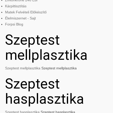
Zirkonkrone 240 Eur
Kárpittisztítás
Matek Felvételi Előkészítő
Élelmiszernet - Sajt
Forpsi Blog
Szeptest
mellplasztika
Szeptest mellplasztika
Szeptest mellplasztika
Szeptest
hasplasztika
Szeptest hasplasztika
Szeptest hasplasztika