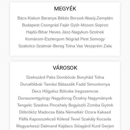
MEGYÉK
Bács-Kiskun
Baranya
Békés
Borsod-Abaúj-Zemplén
Budapest
Csongrád
Fejér
Győr-Moson-Sopron
Hajdú-Bihar
Heves
Jász-Nagykun-Szolnok
Komárom-Esztergom
Nógrád
Pest
Somogy
Szabolcs-Szatmár-Bereg
Tolna
Vas
Veszprém
Zala
VÁROSOK
Szekszárd
Paks
Dombóvár
Bonyhád
Tolna
Dunaföldvár
Tamási
Bátaszék
Fadd
Simontornya
Decs
Hőgyész
Bölcske
Iregszemcse
Dunaszentgyörgy
Nagydorog
Őcsény
Nagymányok
Tengelic
Szedres
Pincehely
Bogyiszló
Zomba
Gyönk
Döbrököz
Madocsa
Báta
Németkér
Ozora
Kakasd
Pálfa
Kaposszekcső
Kölesd
Tevel
Szakály
Kocsola
Magyarkeszi
Dalmand
Kajdacs
Sióagárd
Kurd
Gerjen