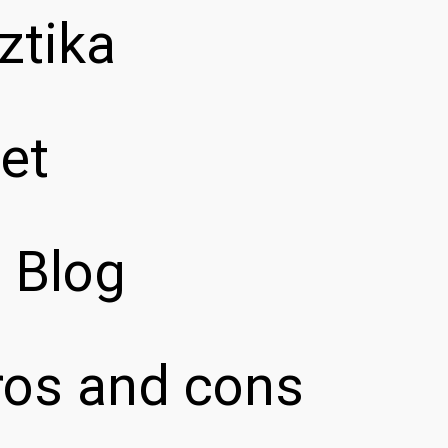
ztika
et
z Blog
pros and cons