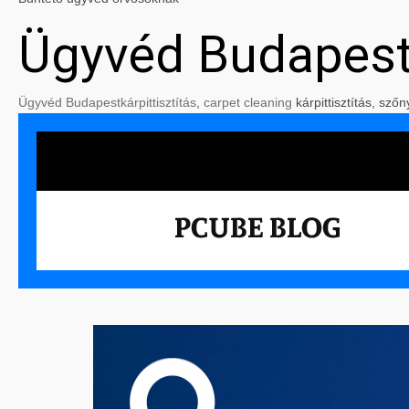
Ügyvéd Budapes
Ügyvéd Budapest
kárpittisztítás
,
carpet cleaning
kárpittisztítás, szőn