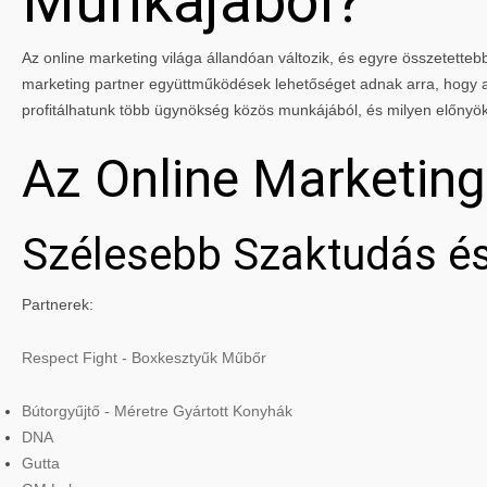
Munkájából?
Az online marketing világa állandóan változik, és egyre összetettebbé
marketing partner együttműködések lehetőséget adnak arra, hogy a 
profitálhatunk több ügynökség közös munkájából, és milyen előnyö
Az Online Marketin
Szélesebb Szaktudás és
Partnerek:
Respect Fight - Boxkesztyűk Műbőr
Bútorgyűjtő - Méretre Gyártott Konyhák
DNA
Gutta