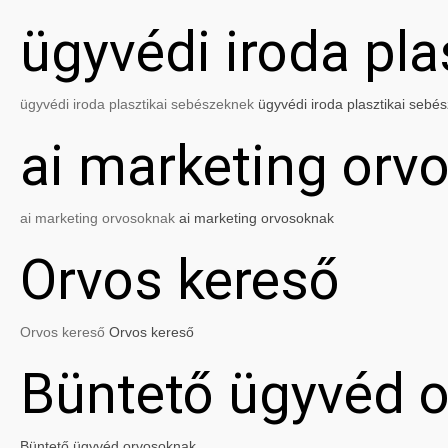
ügyvédi iroda pl
ügyvédi iroda plasztikai sebészeknek
ügyvédi iroda plasztikai sebé
ai marketing orv
ai marketing orvosoknak
ai marketing orvosoknak
Orvos kereső
Orvos kereső
Orvos kereső
Büntető ügyvéd 
Büntető ügyvéd orvosoknak