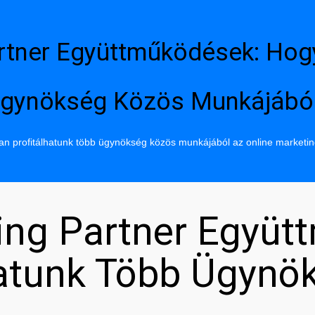
rtner Együttműködések: Hog
gynökség Közös Munkájábó
n profitálhatunk több ügynökség közös munkájából az online marketi
ing Partner Együt
hatunk Több Ügynö