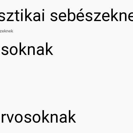
asztikai sebészekn
szeknek
osoknak
orvosoknak