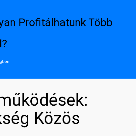
yan Profitálhatunk Több
l?
ngben.
tműködések:
kség Közös