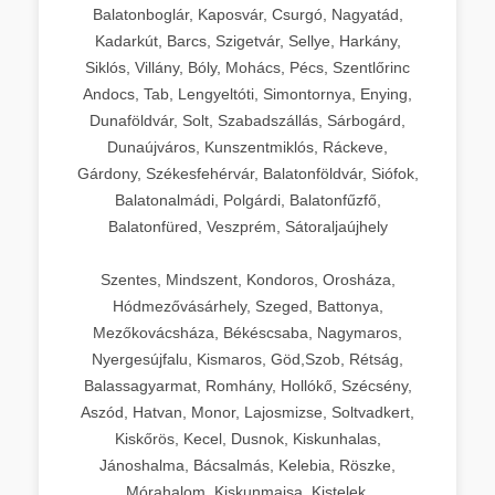
Balatonboglár, Kaposvár, Csurgó, Nagyatád,
Kadarkút, Barcs, Szigetvár, Sellye, Harkány,
Siklós, Villány, Bóly, Mohács, Pécs, Szentlőrinc
Andocs, Tab, Lengyeltóti, Simontornya, Enying,
Dunaföldvár, Solt, Szabadszállás, Sárbogárd,
Dunaújváros, Kunszentmiklós, Ráckeve,
Gárdony, Székesfehérvár, Balatonföldvár, Siófok,
Balatonalmádi, Polgárdi, Balatonfűzfő,
Balatonfüred, Veszprém, Sátoraljaújhely
Szentes, Mindszent, Kondoros, Orosháza,
Hódmezővásárhely, Szeged, Battonya,
Mezőkovácsháza, Békéscsaba, Nagymaros,
Nyergesújfalu, Kismaros, Göd,Szob, Rétság,
Balassagyarmat, Romhány, Hollókő, Szécsény,
Aszód, Hatvan, Monor, Lajosmizse, Soltvadkert,
Kiskőrös, Kecel, Dusnok, Kiskunhalas,
Jánoshalma, Bácsalmás, Kelebia, Röszke,
Mórahalom, Kiskunmajsa, Kistelek,