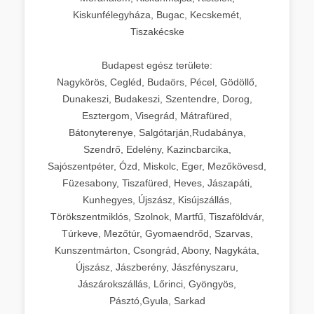
Kiskunfélegyháza, Bugac, Kecskemét,
Tiszakécske
Budapest egész területe:
Nagykörös, Cegléd, Budaörs, Pécel, Gödöllő,
Dunakeszi, Budakeszi, Szentendre, Dorog,
Esztergom, Visegrád, Mátrafüred,
Bátonyterenye, Salgótarján,Rudabánya,
Szendrő, Edelény, Kazincbarcika,
Sajószentpéter, Ózd, Miskolc, Eger, Mezőkövesd,
Füzesabony, Tiszafüred, Heves, Jászapáti,
Kunhegyes, Újszász, Kisújszállás,
Törökszentmiklós, Szolnok, Martfű, Tiszaföldvár,
Túrkeve, Mezőtúr, Gyomaendrőd, Szarvas,
Kunszentmárton, Csongrád, Abony, Nagykáta,
Újszász, Jászberény, Jászfényszaru,
Jászárokszállás, Lőrinci, Gyöngyös,
Pásztó,Gyula, Sarkad