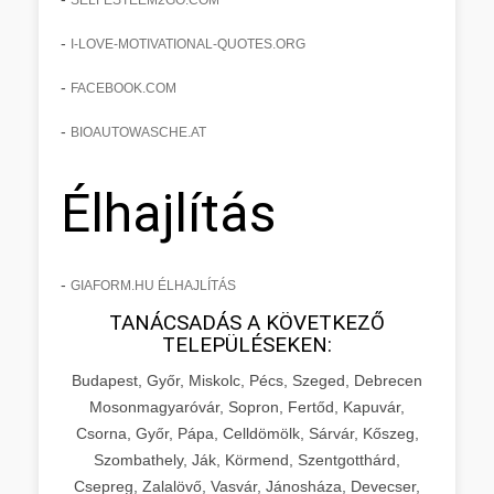
-
I-LOVE-MOTIVATIONAL-QUOTES.ORG
-
FACEBOOK.COM
-
BIOAUTOWASCHE.AT
Élhajlítás
-
GIAFORM.HU ÉLHAJLÍTÁS
TANÁCSADÁS A KÖVETKEZŐ
TELEPÜLÉSEKEN:
Budapest, Győr, Miskolc, Pécs, Szeged, Debrecen
Mosonmagyaróvár, Sopron, Fertőd, Kapuvár,
Csorna, Győr, Pápa, Celldömölk, Sárvár, Kőszeg,
Szombathely, Ják, Körmend, Szentgotthárd,
Csepreg, Zalalövő, Vasvár, Jánosháza, Devecser,