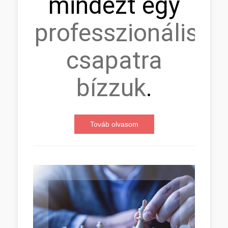
mindezt egy
professzionális
csapatra
bízzuk
.
Továb olvasom