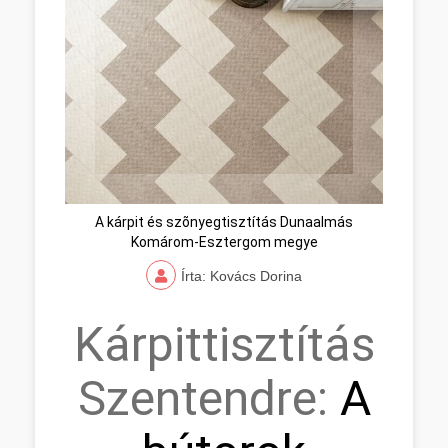
A kárpit és szõnyegtisztítás Dunaalmás
Komárom-Esztergom megye
Írta: Kovács Dorina
Kárpittisztítás
Szentendre:
A