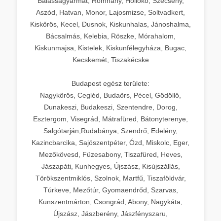
Balassagyarmat, Romhány, Hollókő, Szécsény,
Aszód, Hatvan, Monor, Lajosmizse, Soltvadkert,
Kiskőrös, Kecel, Dusnok, Kiskunhalas, Jánoshalma,
Bácsalmás, Kelebia, Röszke, Mórahalom,
Kiskunmajsa, Kistelek, Kiskunfélegyháza, Bugac,
Kecskemét, Tiszakécske
Budapest egész területe:
Nagykörös, Cegléd, Budaörs, Pécel, Gödöllő,
Dunakeszi, Budakeszi, Szentendre, Dorog,
Esztergom, Visegrád, Mátrafüred, Bátonyterenye,
Salgótarján,Rudabánya, Szendrő, Edelény,
Kazincbarcika, Sajószentpéter, Ózd, Miskolc, Eger,
Mezőkövesd, Füzesabony, Tiszafüred, Heves,
Jászapáti, Kunhegyes, Újszász, Kisújszállás,
Törökszentmiklós, Szolnok, Martfű, Tiszaföldvár,
Túrkeve, Mezőtúr, Gyomaendrőd, Szarvas,
Kunszentmárton, Csongrád, Abony, Nagykáta,
Újszász, Jászberény, Jászfényszaru,