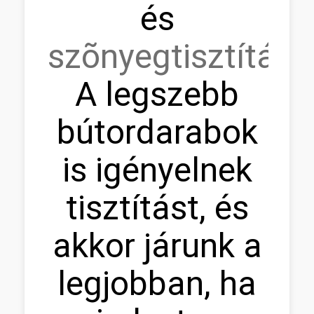
és
szõnyegtisztítás.
A legszebb
bútordarabok
is igényelnek
tisztítást, és
akkor járunk a
legjobban, ha