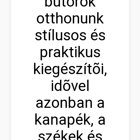
bútorok
otthonunk
stílusos és
praktikus
kiegészítõi,
idõvel
azonban a
kanapék, a
székek és