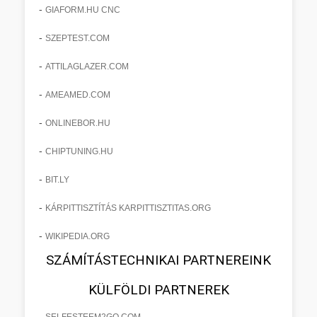
-
GIAFORM.HU CNC
-
SZEPTEST.COM
-
ATTILAGLAZER.COM
-
AMEAMED.COM
-
ONLINEBOR.HU
-
CHIPTUNING.HU
-
BIT.LY
-
KÁRPITTISZTÍTÁS KARPITTISZTITAS.ORG
-
WIKIPEDIA.ORG
SZÁMÍTÁSTECHNIKAI PARTNEREINK
KÜLFÖLDI PARTNEREK
-
SELFESTEEM2GO.COM