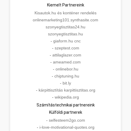
Kiemelt Partnereink
Kisautok.hu és konténer rendelés
onlinemarketing101.synthasite.com
szonyegtisztitas24.hu
szonyegtisztitas.hu
-
giaform.hu cnc
-
szeptest.com
-
attilaglazer.com
-
ameamed.com
-
onlinebor.hu
-
chiptuning.hu
-
bit.ly
-
kárpittisztítás karpittisztitas.org
-
wikipedia.org
Számítástechnikai partnereink
Külföldi partnerek
-
selfesteem2go.com
-
i-love-motivational-quotes.org