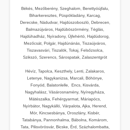
Békés, Mezőberény, Szeghalom, Berettyóújfalu,
Biharkeresztes, Püspökladány, Karcag,
Derecske, Nádudvar, Hajdúszoboszló, Debrecen,
Balmazújváros, Hajdúböszörmény, Téglás,
Hajdúhadház, Nyíradony, Újfehértó, Hajdúdorog,
Mezőcsát, Polgár, Hajdúnánás, Tiszaújváros,
Tiszavasvári, Tiszalök, Tokaj, Felsőzsolca,
Szikszó, Szerencs, Sárospatak, Zalaszentgrót
Hévíz, Tapolca, Keszthely, Lenti, Zalakaros,
Letenye, Nagykanizsa, Marcali, Böhönye,
Fonyód, Balatonlelle, Encs, Kisvárda,
Nagyhalász, Vásárosnamény, Nyíregyháza,
Mátészalka, Fehérgyarmat, Máriapócs,
Nyírbátor, Nagykálló, Várpalota, Ajka, Herend,
Mór, Kincsesbánya, Oroszlány, Kisbér,
Tatabánya, Pannonhalma, Bábolna, Komárom,
Tata, Pilisvörösvár, Bicske, Érd, Százhalombatta,