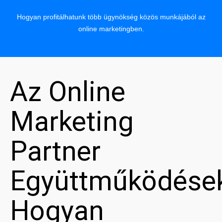
Hogyan profitálhatunk több ügynökség közös munkájából az
online marketingben.
Az Online
Marketing
Partner
Együttműködése
Hogyan