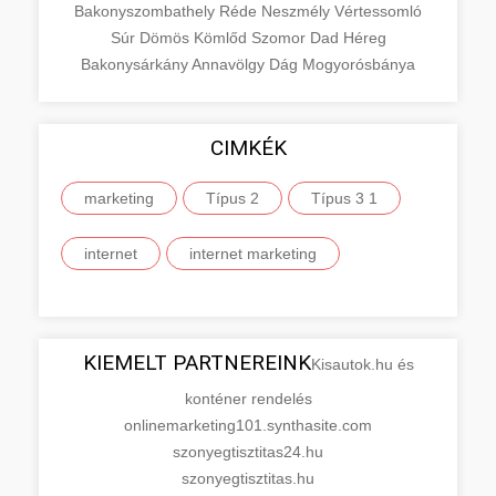
Bakonyszombathely
Réde
Neszmély
Vértessomló
Súr
Dömös
Kömlőd
Szomor
Dad
Héreg
Bakonysárkány
Annavölgy
Dág
Mogyorósbánya
CIMKÉK
marketing
Típus 2
Típus 3 1
internet
internet marketing
KIEMELT PARTNEREINK
Kisautok.hu és
konténer rendelés
onlinemarketing101.synthasite.com
szonyegtisztitas24.hu
szonyegtisztitas.hu