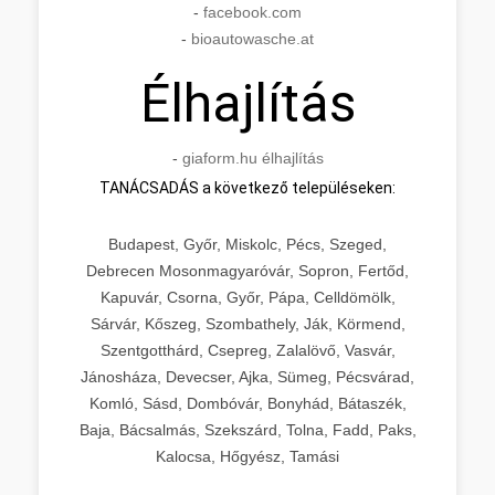
-
facebook.com
-
bioautowasche.at
Élhajlítás
-
giaform.hu élhajlítás
TANÁCSADÁS a következő településeken:
Budapest, Győr, Miskolc, Pécs, Szeged,
Debrecen Mosonmagyaróvár, Sopron, Fertőd,
Kapuvár, Csorna, Győr, Pápa, Celldömölk,
Sárvár, Kőszeg, Szombathely, Ják, Körmend,
Szentgotthárd, Csepreg, Zalalövő, Vasvár,
Jánosháza, Devecser, Ajka, Sümeg, Pécsvárad,
Komló, Sásd, Dombóvár, Bonyhád, Bátaszék,
Baja, Bácsalmás, Szekszárd, Tolna, Fadd, Paks,
Kalocsa, Hőgyész, Tamási