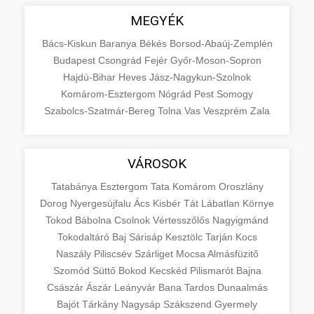
MEGYÉK
Bács-Kiskun
Baranya
Békés
Borsod-Abaúj-Zemplén
Budapest
Csongrád
Fejér
Győr-Moson-Sopron
Hajdú-Bihar
Heves
Jász-Nagykun-Szolnok
Komárom-Esztergom
Nógrád
Pest
Somogy
Szabolcs-Szatmár-Bereg
Tolna
Vas
Veszprém
Zala
VÁROSOK
Tatabánya
Esztergom
Tata
Komárom
Oroszlány
Dorog
Nyergesújfalu
Ács
Kisbér
Tát
Lábatlan
Környe
Tokod
Bábolna
Csolnok
Vértesszőlős
Nagyigmánd
Tokodaltáró
Baj
Sárisáp
Kesztölc
Tarján
Kocs
Naszály
Piliscsév
Szárliget
Mocsa
Almásfüzitő
Szomód
Süttő
Bokod
Kecskéd
Pilismarót
Bajna
Császár
Ászár
Leányvár
Bana
Tardos
Dunaalmás
Bajót
Tárkány
Nagysáp
Szákszend
Gyermely