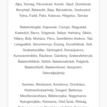
Ajka, Sümeg, Pécsvárad, Komló, Sásd, Dombóvár,
Bonyhád, Bátaszék, Baja, Bácsalmás, Szekszárd,
Tolna, Fadd, Paks, Kalocsa, Hőgyész, Tamási
Balatonboglár, Kaposvár, Csurgó, Nagyatád,
Kadarkút, Barcs, Szigetvár, Sellye, Harkány, Siklós,
Villány, Bóly, Mohács, Pécs, Szentlőrinc Andocs, Tab,
Lengyeltóti, Simontornya, Enying, Dunaföldvár, Solt,
Szabadszállás, Sárbogárd, Dunaújváros,
Kunszentmiklós, Ráckeve, Gárdony, Székesfehérvár,
Balatonföldvár, Siófok, Balatonalmádi, Polgárdi,
Balatonfűzfő, Balatonfüred, Veszprém,
Sátoraljaújhely
Szentes, Mindszent, Kondoros, Orosháza,
Hódmezővásárhely, Szeged, Battonya,
Mezőkovácsháza, Békéscsaba, Nagymaros,
Nyergesújfalu, Kismaros, Göd,Szob, Rétság,