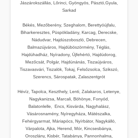
Jászárokszállás, Lőrinci, Gyöngyös, Pásztó,Gyula,
Sarkad
Békés, Mezőberény, Szeghalom, Berettyóújfalu,
Biharkeresztes, Püspökladány, Karcag, Derecske,
Nádudvar, Hajdúszoboszló, Debrecen,
Balmazújváros, Hajdúböszörmény, Téglás,
Hajdúhadház, Nyíradony, Újfehértó, Hajdúdorog,
Mezőcsát, Polgár, Hajdúnánás, Tiszaújváros,
Tiszavasvári, Tiszalök, Tokaj, Felsőzsolca, Szikszó,
Szerencs, Sárospatak, Zalaszentgrót
Hévíz, Tapolca, Keszthely, Lenti, Zalakaros, Letenye,
Nagykanizsa, Marcali, Böhönye, Fonyód,
Balatonlelle, Encs, Kisvárda, Nagyhalász,
Vásárosnamény, Nyíregyháza, Mátészalka,
Fehérgyarmat, Máriapócs, Nyírbátor, Nagykálló,
Várpalota, Ajka, Herend, Mór, Kincsesbánya,
Oroszlány, Kisbér, Tatabánya, Pannonhalma,