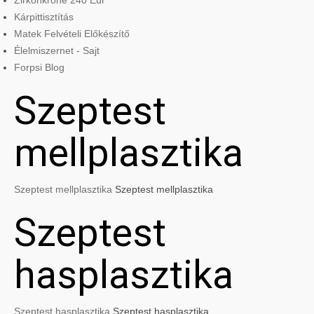
Zirkonkrone 240 Eur
Kárpittisztítás
Matek Felvételi Előkészítő
Élelmiszernet - Sajt
Forpsi Blog
Szeptest
mellplasztika
Szeptest mellplasztika
Szeptest mellplasztika
Szeptest
hasplasztika
Szeptest hasplasztika
Szeptest hasplasztika