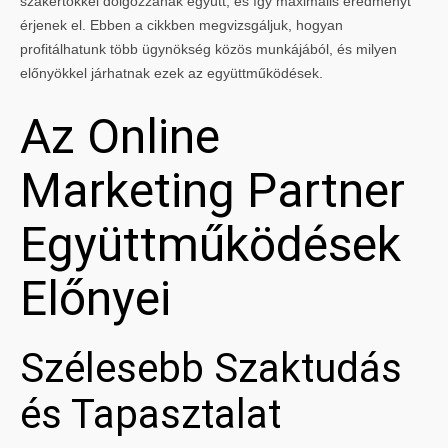
szakértőkkel dolgozzanak együtt, és így maximális eredményt
érjenek el. Ebben a cikkben megvizsgáljuk, hogyan
profitálhatunk több ügynökség közös munkájából, és milyen
előnyökkel járhatnak ezek az együttműködések.
Az Online
Marketing Partner
Együttműködések
Előnyei
Szélesebb Szaktudás
és Tapasztalat