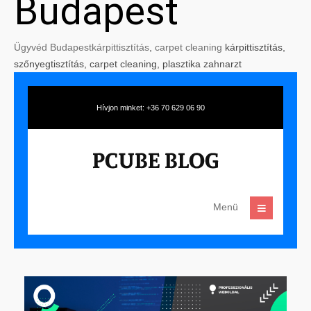
Budapest
Ügyvéd Budapest
kárpittisztítás
,
carpet cleaning
kárpittisztítás,
szőnyegtisztítás, carpet cleaning, plasztika zahnarzt
Hívjon minket: +36 70 629 06 90
Menü