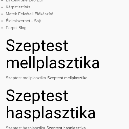
Zirkonkrone 240 Eur
Kárpittisztítás
Matek Felvételi Előkészítő
Élelmiszernet - Sajt
Forpsi Blog
Szeptest
mellplasztika
Szeptest mellplasztika
Szeptest mellplasztika
Szeptest
hasplasztika
Szeptest hasplasztika
Szeptest hasplasztika