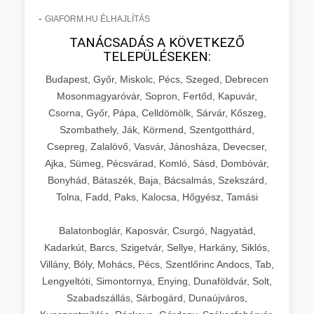
-
GIAFORM.HU ÉLHAJLÍTÁS
TANÁCSADÁS A KÖVETKEZŐ
TELEPÜLÉSEKEN:
Budapest, Győr, Miskolc, Pécs, Szeged, Debrecen
Mosonmagyaróvár, Sopron, Fertőd, Kapuvár,
Csorna, Győr, Pápa, Celldömölk, Sárvár, Kőszeg,
Szombathely, Ják, Körmend, Szentgotthárd,
Csepreg, Zalalövő, Vasvár, Jánosháza, Devecser,
Ajka, Sümeg, Pécsvárad, Komló, Sásd, Dombóvár,
Bonyhád, Bátaszék, Baja, Bácsalmás, Szekszárd,
Tolna, Fadd, Paks, Kalocsa, Hőgyész, Tamási
Balatonboglár, Kaposvár, Csurgó, Nagyatád,
Kadarkút, Barcs, Szigetvár, Sellye, Harkány, Siklós,
Villány, Bóly, Mohács, Pécs, Szentlőrinc Andocs, Tab,
Lengyeltóti, Simontornya, Enying, Dunaföldvár, Solt,
Szabadszállás, Sárbogárd, Dunaújváros,