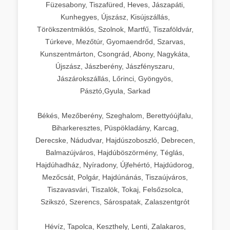
Füzesabony, Tiszafüred, Heves, Jászapáti,
Kunhegyes, Újszász, Kisújszállás,
Törökszentmiklós, Szolnok, Martfű, Tiszaföldvár,
Túrkeve, Mezőtúr, Gyomaendrőd, Szarvas,
Kunszentmárton, Csongrád, Abony, Nagykáta,
Újszász, Jászberény, Jászfényszaru,
Jászárokszállás, Lőrinci, Gyöngyös,
Pásztó,Gyula, Sarkad
Békés, Mezőberény, Szeghalom, Berettyóújfalu,
Biharkeresztes, Püspökladány, Karcag,
Derecske, Nádudvar, Hajdúszoboszló, Debrecen,
Balmazújváros, Hajdúböszörmény, Téglás,
Hajdúhadház, Nyíradony, Újfehértó, Hajdúdorog,
Mezőcsát, Polgár, Hajdúnánás, Tiszaújváros,
Tiszavasvári, Tiszalök, Tokaj, Felsőzsolca,
Szikszó, Szerencs, Sárospatak, Zalaszentgrót
Hévíz, Tapolca, Keszthely, Lenti, Zalakaros,