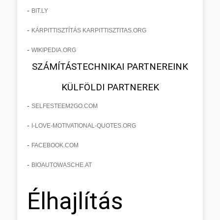
-
BIT.LY
-
KÁRPITTISZTÍTÁS KARPITTISZTITAS.ORG
-
WIKIPEDIA.ORG
SZÁMÍTÁSTECHNIKAI PARTNEREINK
KÜLFÖLDI PARTNEREK
-
SELFESTEEM2GO.COM
-
I-LOVE-MOTIVATIONAL-QUOTES.ORG
-
FACEBOOK.COM
-
BIOAUTOWASCHE.AT
Élhajlítás