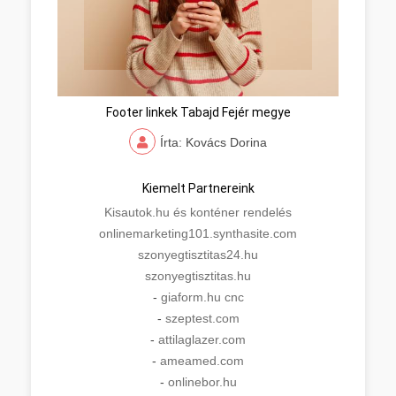
Footer linkek Tabajd Fejér megye
Írta: Kovács Dorina
Kiemelt Partnereink
Kisautok.hu és konténer rendelés
onlinemarketing101.synthasite.com
szonyegtisztitas24.hu
szonyegtisztitas.hu
-
giaform.hu cnc
-
szeptest.com
-
attilaglazer.com
-
ameamed.com
-
onlinebor.hu