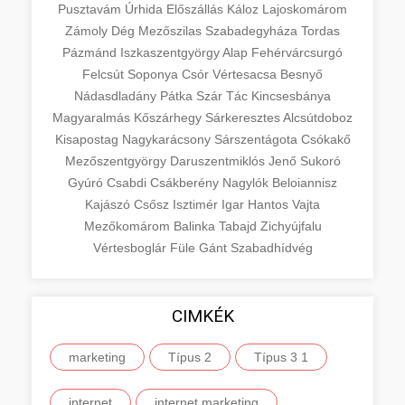
Pusztavám
Úrhida
Előszállás
Káloz
Lajoskomárom
Zámoly
Dég
Mezőszilas
Szabadegyháza
Tordas
Pázmánd
Iszkaszentgyörgy
Alap
Fehérvárcsurgó
Felcsút
Soponya
Csór
Vértesacsa
Besnyő
Nádasdladány
Pátka
Szár
Tác
Kincsesbánya
Magyaralmás
Kőszárhegy
Sárkeresztes
Alcsútdoboz
Kisapostag
Nagykarácsony
Sárszentágota
Csókakő
Mezőszentgyörgy
Daruszentmiklós
Jenő
Sukoró
Gyúró
Csabdi
Csákberény
Nagylók
Beloiannisz
Kajászó
Csősz
Isztimér
Igar
Hantos
Vajta
Mezőkomárom
Balinka
Tabajd
Zichyújfalu
Vértesboglár
Füle
Gánt
Szabadhídvég
CIMKÉK
marketing
Típus 2
Típus 3 1
internet
internet marketing