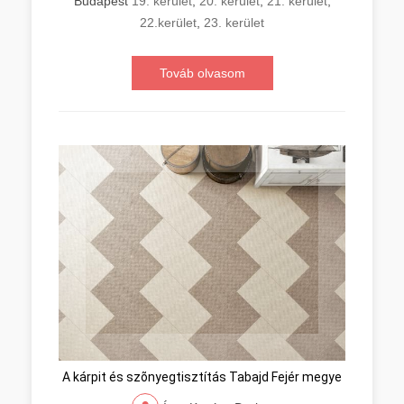
Budapest
19. kerület
,
20. kerület
,
21. kerület
,
22.kerület
,
23. kerület
Továb olvasom
A kárpit és szõnyegtisztítás Tabajd Fejér megye