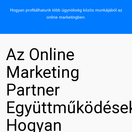
Hogyan profitálhatunk több ügynökség közös munkájából az
online marketingben.
Az Online
Marketing
Partner
Együttműködése
Hogyan