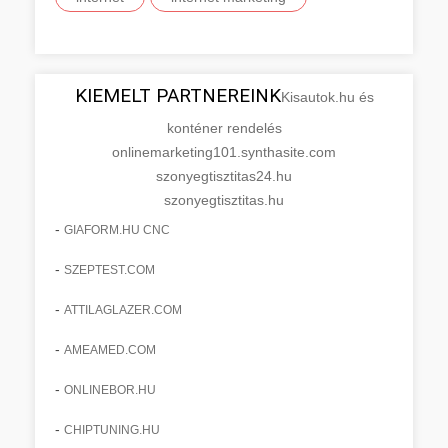
KIEMELT PARTNEREINK
Kisautok.hu és
konténer rendelés
onlinemarketing101.synthasite.com
szonyegtisztitas24.hu
szonyegtisztitas.hu
-
GIAFORM.HU CNC
-
SZEPTEST.COM
-
ATTILAGLAZER.COM
-
AMEAMED.COM
-
ONLINEBOR.HU
-
CHIPTUNING.HU