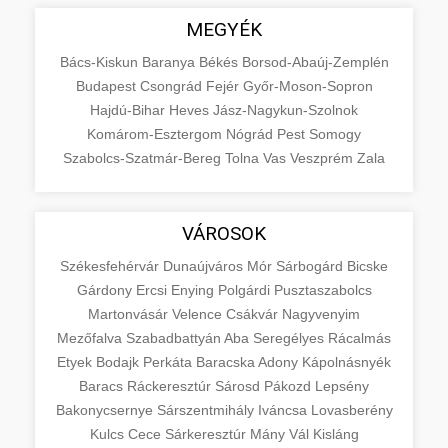
MEGYÉK
Bács-Kiskun
Baranya
Békés
Borsod-Abaúj-Zemplén
Budapest
Csongrád
Fejér
Győr-Moson-Sopron
Hajdú-Bihar
Heves
Jász-Nagykun-Szolnok
Komárom-Esztergom
Nógrád
Pest
Somogy
Szabolcs-Szatmár-Bereg
Tolna
Vas
Veszprém
Zala
VÁROSOK
Székesfehérvár
Dunaújváros
Mór
Sárbogárd
Bicske
Gárdony
Ercsi
Enying
Polgárdi
Pusztaszabolcs
Martonvásár
Velence
Csákvár
Nagyvenyim
Mezőfalva
Szabadbattyán
Aba
Seregélyes
Rácalmás
Etyek
Bodajk
Perkáta
Baracska
Adony
Kápolnásnyék
Baracs
Ráckeresztúr
Sárosd
Pákozd
Lepsény
Bakonycsernye
Sárszentmihály
Iváncsa
Lovasberény
Kulcs
Cece
Sárkeresztúr
Mány
Vál
Kisláng