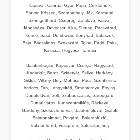
Kapuvár, Csorna, Győr, Pápa, Celldömölk,
Sárvár, Kőszeg, Szombathely, Ják, Körmend,
Szentgotthárd, Csepreg, Zalalövő, Vasvár,
Jánosháza, Devecser, Ajka, Sümeg, Pécsvárad,
Komló, Sásd, Dombóvár, Bonyhád, Bátaszék,
Baja, Bácsalmás, Szekszárd, Tolna, Fadd, Paks,
Kalocsa, Hőgyész, Tamási
Balatonboglár, Kaposvár, Csurgó, Nagyatád,
Kadarkút, Barcs, Szigetvár, Sellye, Harkány,
Siklós, Villány, Bóly, Mohács, Pécs, Szentlőrinc
Andocs, Tab, Lengyeltóti, Simontornya, Enying,
Dunaföldvár, Solt, Szabadszállás, Sárbogárd,
Dunaújváros, Kunszentmiklós, Ráckeve,
Gárdony, Székesfehérvár, Balatonföldvár, Siófok,
Balatonalmádi, Polgárdi, Balatonfűzfő,
Balatonfüred, Veszprém, Sátoraljaújhely