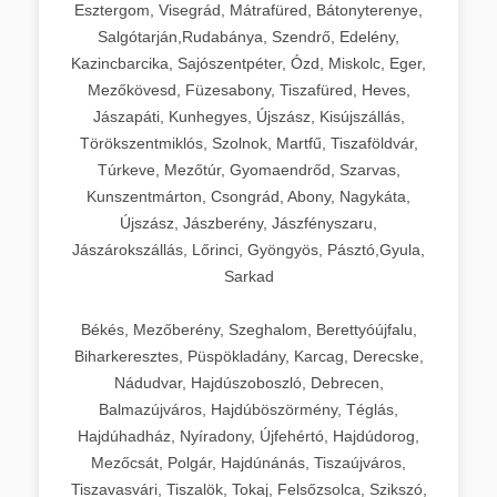
Esztergom, Visegrád, Mátrafüred, Bátonyterenye,
Salgótarján,Rudabánya, Szendrő, Edelény,
Kazincbarcika, Sajószentpéter, Ózd, Miskolc, Eger,
Mezőkövesd, Füzesabony, Tiszafüred, Heves,
Jászapáti, Kunhegyes, Újszász, Kisújszállás,
Törökszentmiklós, Szolnok, Martfű, Tiszaföldvár,
Túrkeve, Mezőtúr, Gyomaendrőd, Szarvas,
Kunszentmárton, Csongrád, Abony, Nagykáta,
Újszász, Jászberény, Jászfényszaru,
Jászárokszállás, Lőrinci, Gyöngyös, Pásztó,Gyula,
Sarkad
Békés, Mezőberény, Szeghalom, Berettyóújfalu,
Biharkeresztes, Püspökladány, Karcag, Derecske,
Nádudvar, Hajdúszoboszló, Debrecen,
Balmazújváros, Hajdúböszörmény, Téglás,
Hajdúhadház, Nyíradony, Újfehértó, Hajdúdorog,
Mezőcsát, Polgár, Hajdúnánás, Tiszaújváros,
Tiszavasvári, Tiszalök, Tokaj, Felsőzsolca, Szikszó,