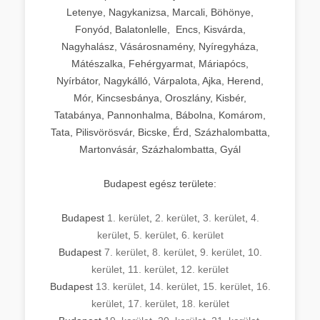
Letenye, Nagykanizsa, Marcali, Böhönye,
Fonyód, Balatonlelle, Encs, Kisvárda,
Nagyhalász, Vásárosnamény, Nyíregyháza,
Mátészalka, Fehérgyarmat, Máriapócs,
Nyírbátor, Nagykálló, Várpalota, Ajka, Herend,
Mór, Kincsesbánya, Oroszlány, Kisbér,
Tatabánya, Pannonhalma, Bábolna, Komárom,
Tata, Pilisvörösvár, Bicske, Érd, Százhalombatta,
Martonvásár, Százhalombatta, Gyál
Budapest egész területe:
Budapest
1. kerület
,
2. kerület
,
3. kerület
,
4.
kerület
,
5. kerület
,
6. kerület
Budapest
7. kerület
,
8. kerület
,
9. kerület
,
10.
kerület
,
11. kerület
,
12. kerület
Budapest
13. kerület
,
14. kerület
,
15. kerület
,
16.
kerület
,
17. kerület
,
18. kerület