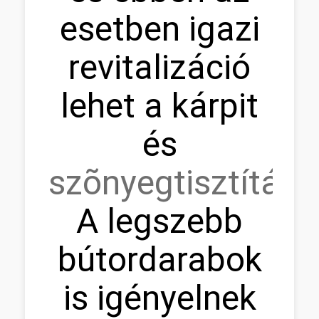
esetben igazi
revitalizáció
lehet a kárpit
és
szõnyegtisztítás.
A legszebb
bútordarabok
is igényelnek