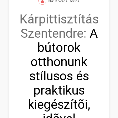
Írta: Kovács Dorina
Kárpittisztítás
Szentendre:
A
bútorok
otthonunk
stílusos és
praktikus
kiegészítõi,