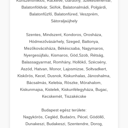
Kunszentmiklós, Ráckeve, Gárdony, Székesfehérvár,
Balatonföldvár, Siófok, Balatonalmádi, Polgárdi,
Balatonfűzfő, Balatonfüred, Veszprém,
Sátoraljaújhely
Szentes, Mindszent, Kondoros, Orosháza,
Hódmezővásárhely, Szeged, Battonya,
Mezőkovácsháza, Békéscsaba, Nagymaros,
Nyergesújfalu, Kismaros, Göd,Szob, Rétság,
Balassagyarmat, Romhány, Hollókő, Szécsény,
Aszód, Hatvan, Monor, Lajosmizse, Soltvadkert,
Kiskőrös, Kecel, Dusnok, Kiskunhalas, Jánoshalma,
Bácsalmás, Kelebia, Röszke, Mórahalom,
Kiskunmajsa, Kistelek, Kiskunfélegyháza, Bugac,
Kecskemét, Tiszakécske
Budapest egész területe:
Nagykörös, Cegléd, Budaörs, Pécel, Gödöllő,
Dunakeszi, Budakeszi, Szentendre, Dorog,