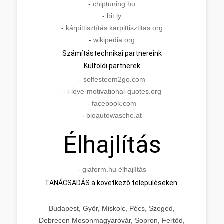
-
chiptuning.hu
-
bit.ly
-
kárpittisztítás karpittisztitas.org
-
wikipedia.org
Számítástechnikai partnereink
Külföldi partnerek
-
selfesteem2go.com
-
i-love-motivational-quotes.org
-
facebook.com
-
bioautowasche.at
Élhajlítás
-
giaform.hu élhajlítás
TANÁCSADÁS a következő településeken:
Budapest, Győr, Miskolc, Pécs, Szeged,
Debrecen Mosonmagyaróvár, Sopron, Fertőd,