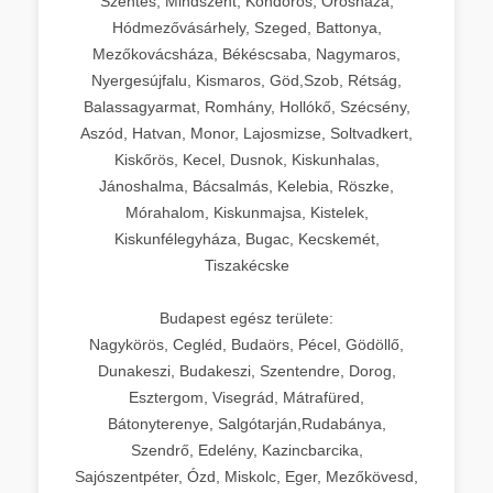
Szentes, Mindszent, Kondoros, Orosháza,
Hódmezővásárhely, Szeged, Battonya,
Mezőkovácsháza, Békéscsaba, Nagymaros,
Nyergesújfalu, Kismaros, Göd,Szob, Rétság,
Balassagyarmat, Romhány, Hollókő, Szécsény,
Aszód, Hatvan, Monor, Lajosmizse, Soltvadkert,
Kiskőrös, Kecel, Dusnok, Kiskunhalas,
Jánoshalma, Bácsalmás, Kelebia, Röszke,
Mórahalom, Kiskunmajsa, Kistelek,
Kiskunfélegyháza, Bugac, Kecskemét,
Tiszakécske
Budapest egész területe:
Nagykörös, Cegléd, Budaörs, Pécel, Gödöllő,
Dunakeszi, Budakeszi, Szentendre, Dorog,
Esztergom, Visegrád, Mátrafüred,
Bátonyterenye, Salgótarján,Rudabánya,
Szendrő, Edelény, Kazincbarcika,
Sajószentpéter, Ózd, Miskolc, Eger, Mezőkövesd,