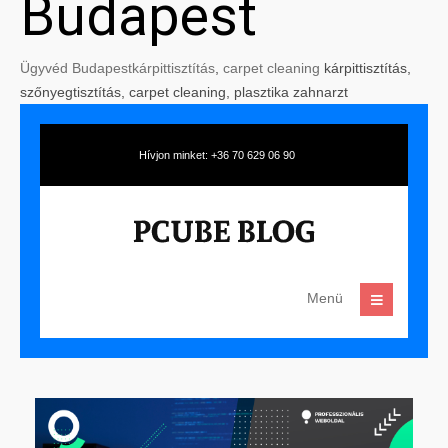
Budapest
Ügyvéd Budapest
kárpittisztítás
,
carpet cleaning
kárpittisztítás,
szőnyegtisztítás, carpet cleaning, plasztika zahnarzt
Hívjon minket: +36 70 629 06 90
Menü