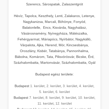
Szerencs, Sárospatak, Zalaszentgrót
Hévíz, Tapolca, Keszthely, Lenti, Zalakaros, Letenye,
Nagykanizsa, Marcali, Böhönye, Fonyód,
Balatonlelle, Encs, Kisvárda, Nagyhalász,
Vásárosnamény, Nyíregyháza, Mátészalka,
Fehérgyarmat, Máriapócs, Nyírbátor, Nagykálló,
Várpalota, Ajka, Herend, Mór, Kincsesbánya,
Oroszlány, Kisbér, Tatabánya, Pannonhalma,
Bábolna, Komárom, Tata, Pilisvörösvár, Bicske, Érd,
Százhalombatta, Martonvásár, Százhalombatta, Gyál
Budapest egész területe:
Budapest
1. kerület
,
2. kerület
,
3. kerület
,
4. kerület
,
5. kerület
,
6. kerület
Budapest
7. kerület
,
8. kerület
,
9. kerület
,
10. kerület
,
11. kerület
,
12. kerület