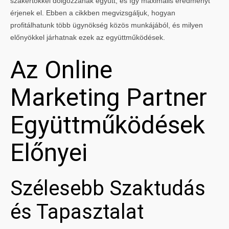
szakértőkkel dolgozzanak együtt, és így maximális eredményt
érjenek el. Ebben a cikkben megvizsgáljuk, hogyan
profitálhatunk több ügynökség közös munkájából, és milyen
előnyökkel járhatnak ezek az együttműködések.
Az Online
Marketing Partner
Együttműködések
Előnyei
Szélesebb Szaktudás
és Tapasztalat