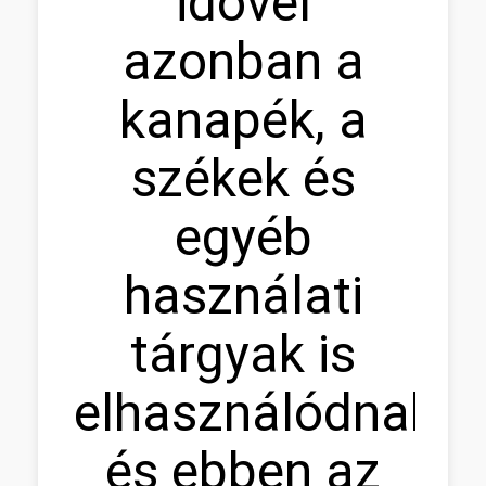
idõvel
azonban a
kanapék, a
székek és
egyéb
használati
tárgyak is
elhasználódnak,
és ebben az