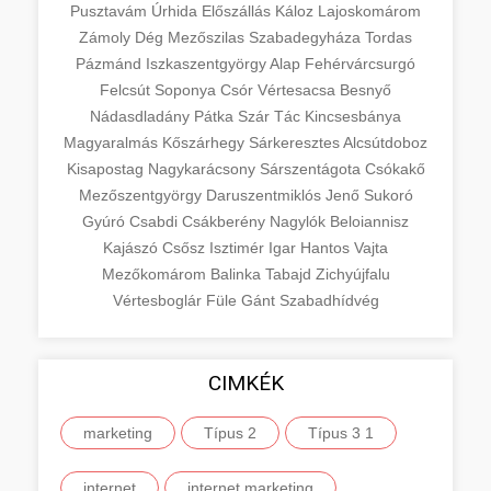
Pusztavám
Úrhida
Előszállás
Káloz
Lajoskomárom
Zámoly
Dég
Mezőszilas
Szabadegyháza
Tordas
Pázmánd
Iszkaszentgyörgy
Alap
Fehérvárcsurgó
Felcsút
Soponya
Csór
Vértesacsa
Besnyő
Nádasdladány
Pátka
Szár
Tác
Kincsesbánya
Magyaralmás
Kőszárhegy
Sárkeresztes
Alcsútdoboz
Kisapostag
Nagykarácsony
Sárszentágota
Csókakő
Mezőszentgyörgy
Daruszentmiklós
Jenő
Sukoró
Gyúró
Csabdi
Csákberény
Nagylók
Beloiannisz
Kajászó
Csősz
Isztimér
Igar
Hantos
Vajta
Mezőkomárom
Balinka
Tabajd
Zichyújfalu
Vértesboglár
Füle
Gánt
Szabadhídvég
CIMKÉK
marketing
Típus 2
Típus 3 1
internet
internet marketing