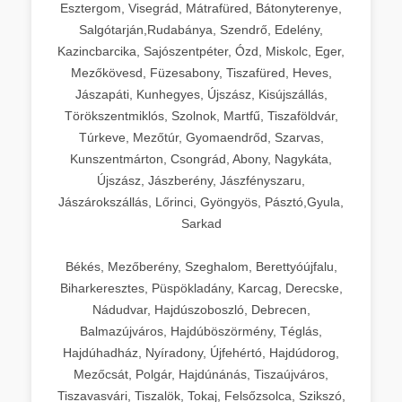
Esztergom, Visegrád, Mátrafüred, Bátonyterenye,
Salgótarján,Rudabánya, Szendrő, Edelény,
Kazincbarcika, Sajószentpéter, Ózd, Miskolc, Eger,
Mezőkövesd, Füzesabony, Tiszafüred, Heves,
Jászapáti, Kunhegyes, Újszász, Kisújszállás,
Törökszentmiklós, Szolnok, Martfű, Tiszaföldvár,
Túrkeve, Mezőtúr, Gyomaendrőd, Szarvas,
Kunszentmárton, Csongrád, Abony, Nagykáta,
Újszász, Jászberény, Jászfényszaru,
Jászárokszállás, Lőrinci, Gyöngyös, Pásztó,Gyula,
Sarkad
Békés, Mezőberény, Szeghalom, Berettyóújfalu,
Biharkeresztes, Püspökladány, Karcag, Derecske,
Nádudvar, Hajdúszoboszló, Debrecen,
Balmazújváros, Hajdúböszörmény, Téglás,
Hajdúhadház, Nyíradony, Újfehértó, Hajdúdorog,
Mezőcsát, Polgár, Hajdúnánás, Tiszaújváros,
Tiszavasvári, Tiszalök, Tokaj, Felsőzsolca, Szikszó,