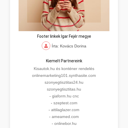
Footer linkek Igar Fejér megye
Írta: Kovács Dorina
Kiemelt Partnereink
Kisautok.hu és konténer rendelés
onlinemarketing101.synthasite.com
szonyegtisztitas24.hu
szonyegtisztitas.hu
-
giaform.hu cnc
-
szeptest.com
-
attilaglazer.com
-
ameamed.com
-
onlinebor.hu