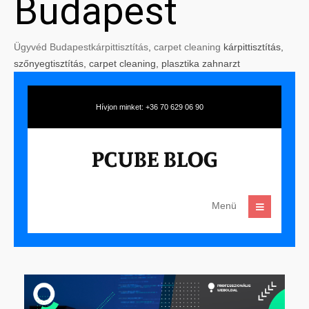
Budapest
Ügyvéd Budapest
kárpittisztítás
,
carpet cleaning
kárpittisztítás,
szőnyegtisztítás, carpet cleaning, plasztika zahnarzt
Hívjon minket: +36 70 629 06 90
Menü