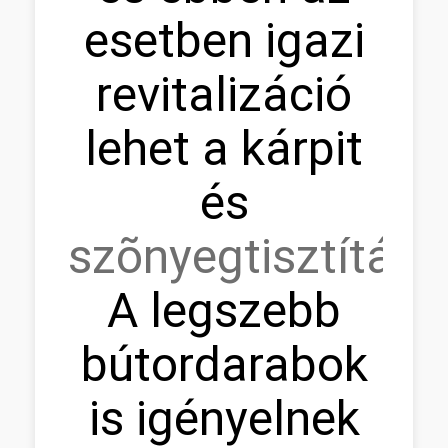
esetben igazi
revitalizáció
lehet a kárpit
és
szõnyegtisztítás.
A legszebb
bútordarabok
is igényelnek