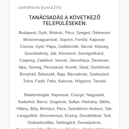
-
GIAFORM.HU ÉLHAJLÍTÁS
TANÁCSADÁS A KÖVETKEZŐ
TELEPÜLÉSEKEN:
Budapest, Győr, Miskolc, Pécs, Szeged, Debrecen
Mosonmagyaróvár, Sopron, Fertőd, Kapuvár,
Csorna, Győr, Pápa, Celldömölk, Sárvár, Kőszeg,
Szombathely, Ják, Körmend, Szentgotthárd,
Csepreg, Zalalövő, Vasvár, Jánosháza, Devecser,
Ajka, Sümeg, Pécsvárad, Komló, Sásd, Dombóvár,
Bonyhád, Bátaszék, Baja, Bácsalmás, Szekszárd,
Tolna, Fadd, Paks, Kalocsa, Hőgyész, Tamási
Balatonboglár, Kaposvár, Csurgó, Nagyatád,
Kadarkút, Barcs, Szigetvár, Sellye, Harkány, Siklós,
Villány, Bóly, Mohács, Pécs, Szentlőrinc Andocs, Tab,
Lengyeltóti, Simontornya, Enying, Dunaföldvár, Solt,
Szabadszállás, Sárbogárd, Dunaújváros,