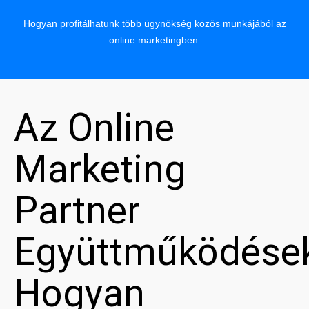
Hogyan profitálhatunk több ügynökség közös munkájából az
online marketingben.
Az Online
Marketing
Partner
Együttműködése
Hogyan