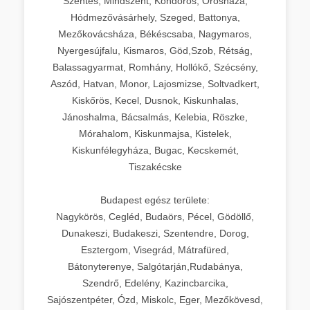
Szentes, Mindszent, Kondoros, Orosháza,
Hódmezővásárhely, Szeged, Battonya,
Mezőkovácsháza, Békéscsaba, Nagymaros,
Nyergesújfalu, Kismaros, Göd,Szob, Rétság,
Balassagyarmat, Romhány, Hollókő, Szécsény,
Aszód, Hatvan, Monor, Lajosmizse, Soltvadkert,
Kiskőrös, Kecel, Dusnok, Kiskunhalas,
Jánoshalma, Bácsalmás, Kelebia, Röszke,
Mórahalom, Kiskunmajsa, Kistelek,
Kiskunfélegyháza, Bugac, Kecskemét,
Tiszakécske
Budapest egész területe:
Nagykörös, Cegléd, Budaörs, Pécel, Gödöllő,
Dunakeszi, Budakeszi, Szentendre, Dorog,
Esztergom, Visegrád, Mátrafüred,
Bátonyterenye, Salgótarján,Rudabánya,
Szendrő, Edelény, Kazincbarcika,
Sajószentpéter, Ózd, Miskolc, Eger, Mezőkövesd,