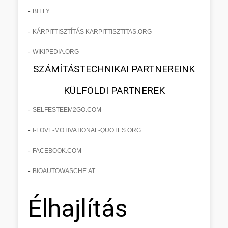
-
BIT.LY
-
KÁRPITTISZTÍTÁS KARPITTISZTITAS.ORG
-
WIKIPEDIA.ORG
SZÁMÍTÁSTECHNIKAI PARTNEREINK
KÜLFÖLDI PARTNEREK
-
SELFESTEEM2GO.COM
-
I-LOVE-MOTIVATIONAL-QUOTES.ORG
-
FACEBOOK.COM
-
BIOAUTOWASCHE.AT
Élhajlítás