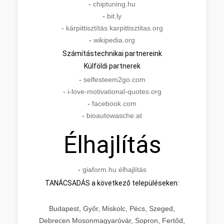
-
chiptuning.hu
-
bit.ly
-
kárpittisztítás karpittisztitas.org
-
wikipedia.org
Számítástechnikai partnereink
Külföldi partnerek
-
selfesteem2go.com
-
i-love-motivational-quotes.org
-
facebook.com
-
bioautowasche.at
Élhajlítás
-
giaform.hu élhajlítás
TANÁCSADÁS a következő településeken:
Budapest, Győr, Miskolc, Pécs, Szeged,
Debrecen Mosonmagyaróvár, Sopron, Fertőd,