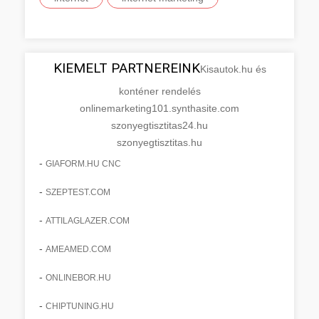
KIEMELT PARTNEREINK
Kisautok.hu és
konténer rendelés
onlinemarketing101.synthasite.com
szonyegtisztitas24.hu
szonyegtisztitas.hu
-
GIAFORM.HU CNC
-
SZEPTEST.COM
-
ATTILAGLAZER.COM
-
AMEAMED.COM
-
ONLINEBOR.HU
-
CHIPTUNING.HU