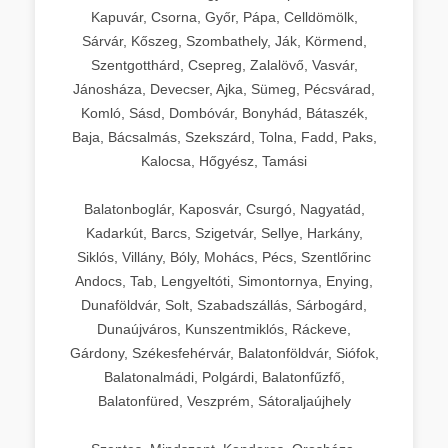
Kapuvár, Csorna, Győr, Pápa, Celldömölk,
Sárvár, Kőszeg, Szombathely, Ják, Körmend,
Szentgotthárd, Csepreg, Zalalövő, Vasvár,
Jánosháza, Devecser, Ajka, Sümeg, Pécsvárad,
Komló, Sásd, Dombóvár, Bonyhád, Bátaszék,
Baja, Bácsalmás, Szekszárd, Tolna, Fadd, Paks,
Kalocsa, Hőgyész, Tamási
Balatonboglár, Kaposvár, Csurgó, Nagyatád,
Kadarkút, Barcs, Szigetvár, Sellye, Harkány,
Siklós, Villány, Bóly, Mohács, Pécs, Szentlőrinc
Andocs, Tab, Lengyeltóti, Simontornya, Enying,
Dunaföldvár, Solt, Szabadszállás, Sárbogárd,
Dunaújváros, Kunszentmiklós, Ráckeve,
Gárdony, Székesfehérvár, Balatonföldvár, Siófok,
Balatonalmádi, Polgárdi, Balatonfűzfő,
Balatonfüred, Veszprém, Sátoraljaújhely