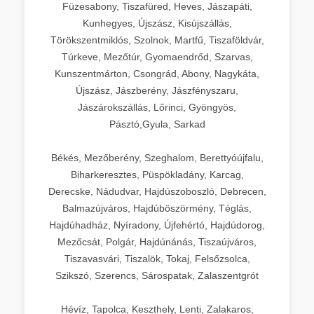
Füzesabony, Tiszafüred, Heves, Jászapáti,
Kunhegyes, Újszász, Kisújszállás,
Törökszentmiklós, Szolnok, Martfű, Tiszaföldvár,
Túrkeve, Mezőtúr, Gyomaendrőd, Szarvas,
Kunszentmárton, Csongrád, Abony, Nagykáta,
Újszász, Jászberény, Jászfényszaru,
Jászárokszállás, Lőrinci, Gyöngyös,
Pásztó,Gyula, Sarkad
Békés, Mezőberény, Szeghalom, Berettyóújfalu,
Biharkeresztes, Püspökladány, Karcag,
Derecske, Nádudvar, Hajdúszoboszló, Debrecen,
Balmazújváros, Hajdúböszörmény, Téglás,
Hajdúhadház, Nyíradony, Újfehértó, Hajdúdorog,
Mezőcsát, Polgár, Hajdúnánás, Tiszaújváros,
Tiszavasvári, Tiszalök, Tokaj, Felsőzsolca,
Szikszó, Szerencs, Sárospatak, Zalaszentgrót
Hévíz, Tapolca, Keszthely, Lenti, Zalakaros,