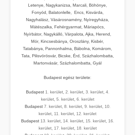
Letenye, Nagykanizsa, Marcali, Böhönye,
Fonyód, Balatonlelle, Encs, Kisvárda,
Nagyhalász, Vásárosnamény, Nyíregyháza,
Mátészalka, Fehérgyarmat, Máriapócs,
Nyírbátor, Nagykálló, Várpalota, Ajka, Herend,
Mór, Kincsesbánya, Oroszlány, Kisbér,
Tatabánya, Pannonhalma, Bábolna, Komárom,
Tata, Pilisvörösvár, Bicske, Érd, Százhalombatta,
Martonvásár, Százhalombatta, Gyál
Budapest egész területe:
Budapest
1. kerület
,
2. kerület
,
3. kerület
,
4.
kerület
,
5. kerület
,
6. kerület
Budapest
7. kerület
,
8. kerület
,
9. kerület
,
10.
kerület
,
11. kerület
,
12. kerület
Budapest
13. kerület
,
14. kerület
,
15. kerület
,
16.
kerület
,
17. kerület
,
18. kerület