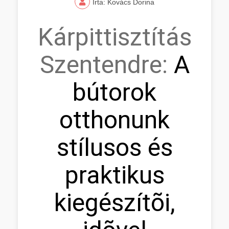
Írta: Kovács Dorina
Kárpittisztítás
Szentendre:
A
bútorok
otthonunk
stílusos és
praktikus
kiegészítõi,