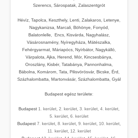
Szerencs, Sárospatak, Zalaszentgrót
Hévíz, Tapolca, Keszthely, Lenti, Zalakaros, Letenye,
Nagykanizsa, Marcali, Böhönye, Fonyód,
Balatonlelle, Encs, Kisvárda, Nagyhalász,
Vásárosnamény, Nyíregyháza, Mátészalka,
Fehérgyarmat, Máriapócs, Nyírbátor, Nagykálló,
Várpalota, Ajka, Herend, Mór, Kincsesbánya,
Oroszlány, Kisbér, Tatabánya, Pannonhalma,
Bábolna, Komárom, Tata, Pilisvörösvár, Bicske, Érd,
Százhalombatta, Martonvásár, Százhalombatta, Gyál
Budapest egész területe:
Budapest
1. kerület
,
2. kerület
,
3. kerület
,
4. kerület
,
5. kerület
,
6. kerület
Budapest
7. kerület
,
8. kerület
,
9. kerület
,
10. kerület
,
11. kerület
,
12. kerület