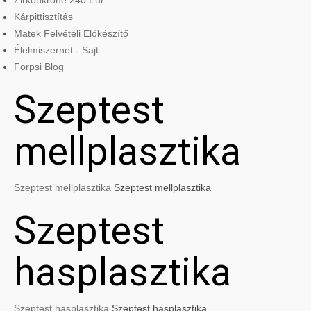
Zirkonkrone 240 Eur
Kárpittisztítás
Matek Felvételi Előkészítő
Élelmiszernet - Sajt
Forpsi Blog
Szeptest
mellplasztika
Szeptest mellplasztika
Szeptest mellplasztika
Szeptest
hasplasztika
Szeptest hasplasztika
Szeptest hasplasztika