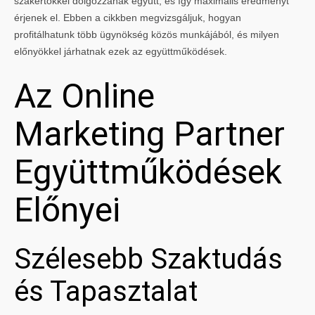
szakértőkkel dolgozzanak együtt, és így maximális eredményt
érjenek el. Ebben a cikkben megvizsgáljuk, hogyan
profitálhatunk több ügynökség közös munkájából, és milyen
előnyökkel járhatnak ezek az együttműködések.
Az Online
Marketing Partner
Együttműködések
Előnyei
Szélesebb Szaktudás
és Tapasztalat