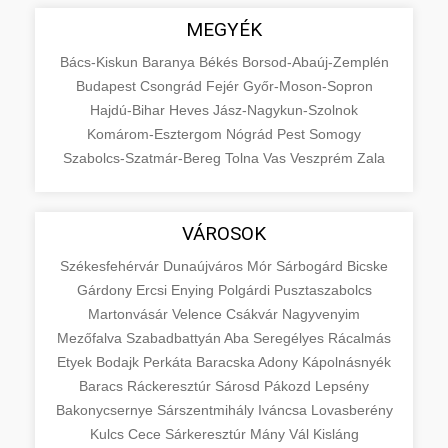
MEGYÉK
Bács-Kiskun
Baranya
Békés
Borsod-Abaúj-Zemplén
Budapest
Csongrád
Fejér
Győr-Moson-Sopron
Hajdú-Bihar
Heves
Jász-Nagykun-Szolnok
Komárom-Esztergom
Nógrád
Pest
Somogy
Szabolcs-Szatmár-Bereg
Tolna
Vas
Veszprém
Zala
VÁROSOK
Székesfehérvár
Dunaújváros
Mór
Sárbogárd
Bicske
Gárdony
Ercsi
Enying
Polgárdi
Pusztaszabolcs
Martonvásár
Velence
Csákvár
Nagyvenyim
Mezőfalva
Szabadbattyán
Aba
Seregélyes
Rácalmás
Etyek
Bodajk
Perkáta
Baracska
Adony
Kápolnásnyék
Baracs
Ráckeresztúr
Sárosd
Pákozd
Lepsény
Bakonycsernye
Sárszentmihály
Iváncsa
Lovasberény
Kulcs
Cece
Sárkeresztúr
Mány
Vál
Kisláng