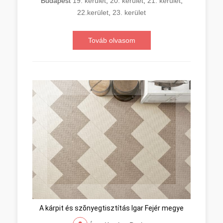
Budapest
19. kerület
,
20. kerület
,
21. kerület
,
22.kerület
,
23. kerület
Továb olvasom
A kárpit és szõnyegtisztítás Igar Fejér megye