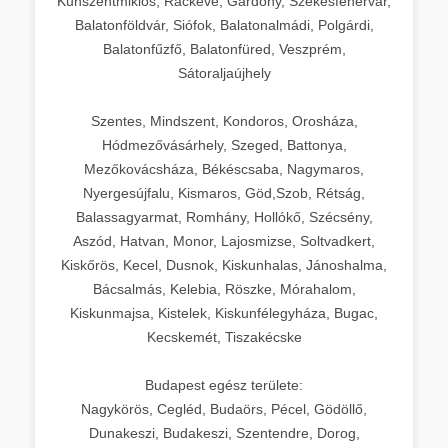
Kunszentmiklós, Ráckeve, Gárdony, Székesfehérvár,
Balatonföldvár, Siófok, Balatonalmádi, Polgárdi,
Balatonfűzfő, Balatonfüred, Veszprém,
Sátoraljaújhely
Szentes, Mindszent, Kondoros, Orosháza,
Hódmezővásárhely, Szeged, Battonya,
Mezőkovácsháza, Békéscsaba, Nagymaros,
Nyergesújfalu, Kismaros, Göd,Szob, Rétság,
Balassagyarmat, Romhány, Hollókő, Szécsény,
Aszód, Hatvan, Monor, Lajosmizse, Soltvadkert,
Kiskőrös, Kecel, Dusnok, Kiskunhalas, Jánoshalma,
Bácsalmás, Kelebia, Röszke, Mórahalom,
Kiskunmajsa, Kistelek, Kiskunfélegyháza, Bugac,
Kecskemét, Tiszakécske
Budapest egész területe:
Nagykörös, Cegléd, Budaörs, Pécel, Gödöllő,
Dunakeszi, Budakeszi, Szentendre, Dorog,