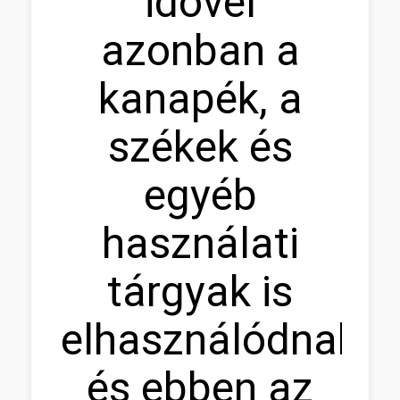
idõvel
azonban a
kanapék, a
székek és
egyéb
használati
tárgyak is
elhasználódnak,
és ebben az