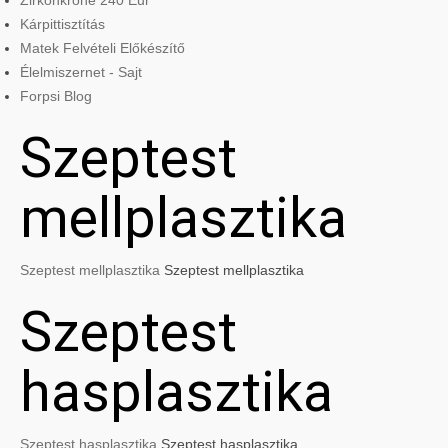
Zirkonkrone 240 Eur
Kárpittisztítás
Matek Felvételi Előkészítő
Élelmiszernet - Sajt
Forpsi Blog
Szeptest
mellplasztika
Szeptest mellplasztika
Szeptest mellplasztika
Szeptest
hasplasztika
Szeptest hasplasztika
Szeptest hasplasztika