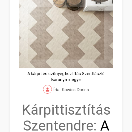
A kárpit és szõnyegtisztítás Szentlászló
Baranya megye
Írta: Kovács Dorina
Kárpittisztítás
Szentendre:
A