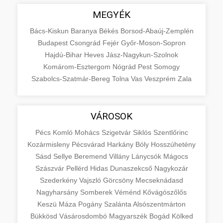
MEGYÉK
Bács-Kiskun
Baranya
Békés
Borsod-Abaúj-Zemplén
Budapest
Csongrád
Fejér
Győr-Moson-Sopron
Hajdú-Bihar
Heves
Jász-Nagykun-Szolnok
Komárom-Esztergom
Nógrád
Pest
Somogy
Szabolcs-Szatmár-Bereg
Tolna
Vas
Veszprém
Zala
VÁROSOK
Pécs
Komló
Mohács
Szigetvár
Siklós
Szentlőrinc
Kozármisleny
Pécsvárad
Harkány
Bóly
Hosszúhetény
Sásd
Sellye
Beremend
Villány
Lánycsók
Mágocs
Szászvár
Pellérd
Hidas
Dunaszekcső
Nagykozár
Szederkény
Vajszló
Görcsöny
Mecseknádasd
Nagyharsány
Somberek
Véménd
Kővágószőlős
Keszü
Máza
Pogány
Szalánta
Alsószentmárton
Bükkösd
Vásárosdombó
Magyarszék
Bogád
Kölked