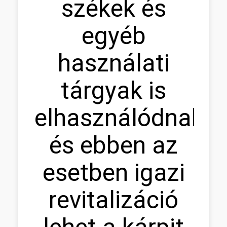
székek és
egyéb
használati
tárgyak is
elhasználódnak,
és ebben az
esetben igazi
revitalizáció