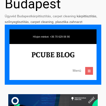
Budapest
Ügyvéd Budapest
kárpittisztítás
,
carpet cleaning
kárpittisztítás,
szőnyegtisztítás, carpet cleaning, plasztika zahnarzt
Hívjon minket: +36 70 629 06 90
Menü