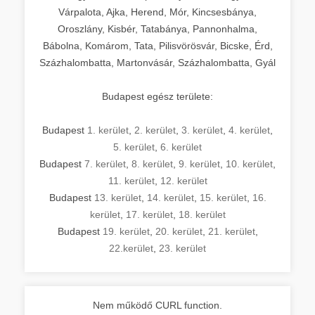
Várpalota, Ajka, Herend, Mór, Kincsesbánya,
Oroszlány, Kisbér, Tatabánya, Pannonhalma,
Bábolna, Komárom, Tata, Pilisvörösvár, Bicske, Érd,
Százhalombatta, Martonvásár, Százhalombatta, Gyál
Budapest egész területe:
Budapest
1. kerület
,
2. kerület
,
3. kerület
,
4. kerület
,
5. kerület
,
6. kerület
Budapest
7. kerület
,
8. kerület
,
9. kerület
,
10. kerület
,
11. kerület
,
12. kerület
Budapest
13. kerület
,
14. kerület
,
15. kerület
,
16.
kerület
,
17. kerület
,
18. kerület
Budapest
19. kerület
,
20. kerület
,
21. kerület
,
22.kerület
,
23. kerület
Nem működő CURL function.