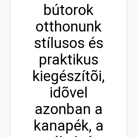
bútorok
otthonunk
stílusos és
praktikus
kiegészítõi,
idõvel
azonban a
kanapék, a