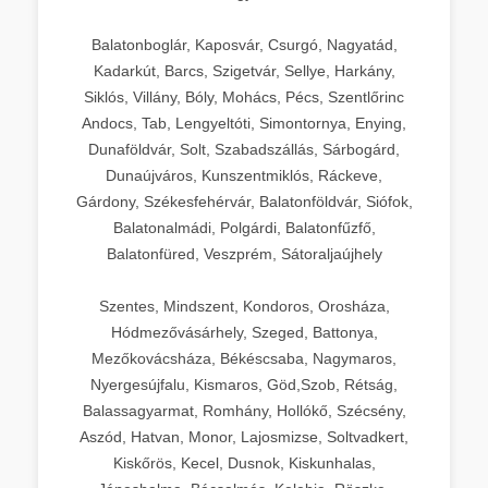
Balatonboglár, Kaposvár, Csurgó, Nagyatád,
Kadarkút, Barcs, Szigetvár, Sellye, Harkány,
Siklós, Villány, Bóly, Mohács, Pécs, Szentlőrinc
Andocs, Tab, Lengyeltóti, Simontornya, Enying,
Dunaföldvár, Solt, Szabadszállás, Sárbogárd,
Dunaújváros, Kunszentmiklós, Ráckeve,
Gárdony, Székesfehérvár, Balatonföldvár, Siófok,
Balatonalmádi, Polgárdi, Balatonfűzfő,
Balatonfüred, Veszprém, Sátoraljaújhely
Szentes, Mindszent, Kondoros, Orosháza,
Hódmezővásárhely, Szeged, Battonya,
Mezőkovácsháza, Békéscsaba, Nagymaros,
Nyergesújfalu, Kismaros, Göd,Szob, Rétság,
Balassagyarmat, Romhány, Hollókő, Szécsény,
Aszód, Hatvan, Monor, Lajosmizse, Soltvadkert,
Kiskőrös, Kecel, Dusnok, Kiskunhalas,