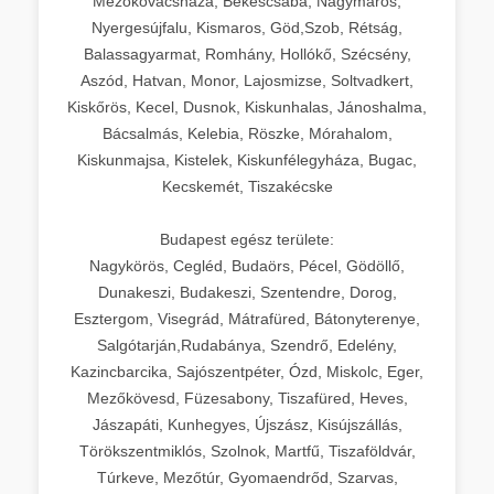
Mezőkovácsháza, Békéscsaba, Nagymaros,
Nyergesújfalu, Kismaros, Göd,Szob, Rétság,
Balassagyarmat, Romhány, Hollókő, Szécsény,
Aszód, Hatvan, Monor, Lajosmizse, Soltvadkert,
Kiskőrös, Kecel, Dusnok, Kiskunhalas, Jánoshalma,
Bácsalmás, Kelebia, Röszke, Mórahalom,
Kiskunmajsa, Kistelek, Kiskunfélegyháza, Bugac,
Kecskemét, Tiszakécske
Budapest egész területe:
Nagykörös, Cegléd, Budaörs, Pécel, Gödöllő,
Dunakeszi, Budakeszi, Szentendre, Dorog,
Esztergom, Visegrád, Mátrafüred, Bátonyterenye,
Salgótarján,Rudabánya, Szendrő, Edelény,
Kazincbarcika, Sajószentpéter, Ózd, Miskolc, Eger,
Mezőkövesd, Füzesabony, Tiszafüred, Heves,
Jászapáti, Kunhegyes, Újszász, Kisújszállás,
Törökszentmiklós, Szolnok, Martfű, Tiszaföldvár,
Túrkeve, Mezőtúr, Gyomaendrőd, Szarvas,