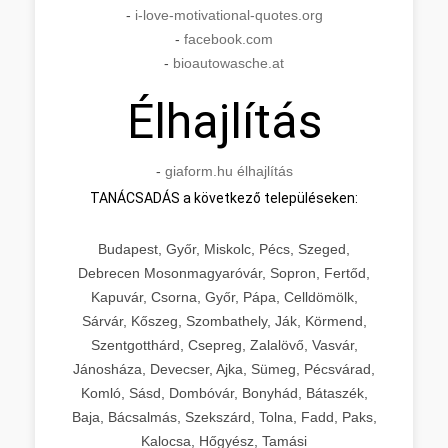
-
i-love-motivational-quotes.org
-
facebook.com
-
bioautowasche.at
Élhajlítás
-
giaform.hu élhajlítás
TANÁCSADÁS a következő településeken:
Budapest, Győr, Miskolc, Pécs, Szeged,
Debrecen Mosonmagyaróvár, Sopron, Fertőd,
Kapuvár, Csorna, Győr, Pápa, Celldömölk,
Sárvár, Kőszeg, Szombathely, Ják, Körmend,
Szentgotthárd, Csepreg, Zalalövő, Vasvár,
Jánosháza, Devecser, Ajka, Sümeg, Pécsvárad,
Komló, Sásd, Dombóvár, Bonyhád, Bátaszék,
Baja, Bácsalmás, Szekszárd, Tolna, Fadd, Paks,
Kalocsa, Hőgyész, Tamási