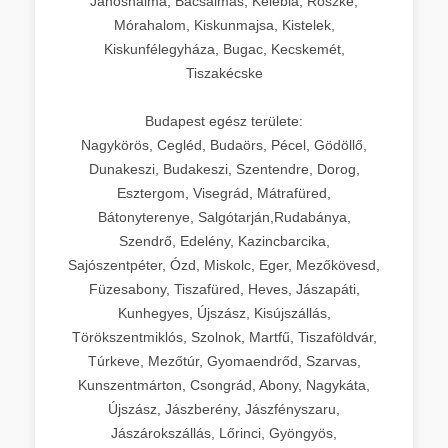
Jánoshalma, Bácsalmás, Kelebia, Röszke,
Mórahalom, Kiskunmajsa, Kistelek,
Kiskunfélegyháza, Bugac, Kecskemét,
Tiszakécske
Budapest egész területe:
Nagykörös, Cegléd, Budaörs, Pécel, Gödöllő,
Dunakeszi, Budakeszi, Szentendre, Dorog,
Esztergom, Visegrád, Mátrafüred,
Bátonyterenye, Salgótarján,Rudabánya,
Szendrő, Edelény, Kazincbarcika,
Sajószentpéter, Ózd, Miskolc, Eger, Mezőkövesd,
Füzesabony, Tiszafüred, Heves, Jászapáti,
Kunhegyes, Újszász, Kisújszállás,
Törökszentmiklós, Szolnok, Martfű, Tiszaföldvár,
Túrkeve, Mezőtúr, Gyomaendrőd, Szarvas,
Kunszentmárton, Csongrád, Abony, Nagykáta,
Újszász, Jászberény, Jászfényszaru,
Jászárokszállás, Lőrinci, Gyöngyös,