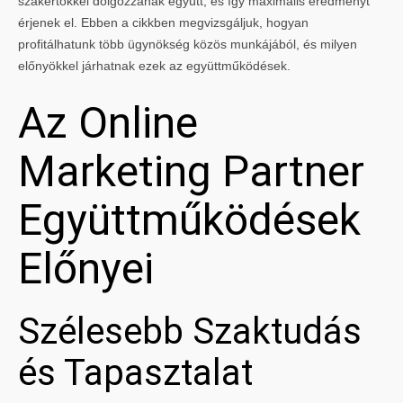
szakértőkkel dolgozzanak együtt, és így maximális eredményt
érjenek el. Ebben a cikkben megvizsgáljuk, hogyan
profitálhatunk több ügynökség közös munkájából, és milyen
előnyökkel járhatnak ezek az együttműködések.
Az Online
Marketing Partner
Együttműködések
Előnyei
Szélesebb Szaktudás
és Tapasztalat