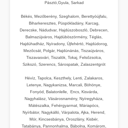
Pásztó,Gyula, Sarkad
Békés, Mezőberény, Szeghalom, Berettyóújfalu,
Biharkeresztes, Püspökladány, Karcag,
Derecske, Nádudvar, Hajdúszoboszló, Debrecen,
Balmazújváros, Hajdúböszörmény, Téglás,
Hajdúhadház, Nyíradony, Újfehértó, Hajdúdorog,
Mezőcsát, Polgár, Hajdúnánás, Tiszaújváros,
Tiszavasvári, Tiszalök, Tokaj, Felsőzsolca,
Szikszó, Szerencs, Sárospatak, Zalaszentgrót
Hévíz, Tapolca, Keszthely, Lenti, Zalakaros,
Letenye, Nagykanizsa, Marcali, Böhönye,
Fonyód, Balatonlelle, Encs, Kisvárda,
Nagyhalász, Vásárosnamény, Nyíregyháza,
Mátészalka, Fehérgyarmat, Máriapócs,
Nyírbátor, Nagykálló, Várpalota, Ajka, Herend,
Mór, Kincsesbánya, Oroszlány, Kisbér,
Tatabánya, Pannonhalma, Bábolna, Komárom,