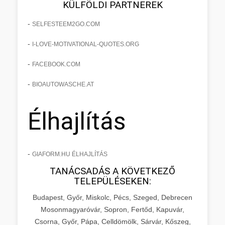
KÜLFÖLDI PARTNEREK
-
SELFESTEEM2GO.COM
-
I-LOVE-MOTIVATIONAL-QUOTES.ORG
-
FACEBOOK.COM
-
BIOAUTOWASCHE.AT
Élhajlítás
-
GIAFORM.HU ÉLHAJLÍTÁS
TANÁCSADÁS A KÖVETKEZŐ
TELEPÜLÉSEKEN:
Budapest, Győr, Miskolc, Pécs, Szeged, Debrecen
Mosonmagyaróvár, Sopron, Fertőd, Kapuvár,
Csorna, Győr, Pápa, Celldömölk, Sárvár, Kőszeg,