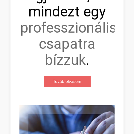
mindezt egy
professzionális
csapatra
bízzuk
.
Továb olvasom