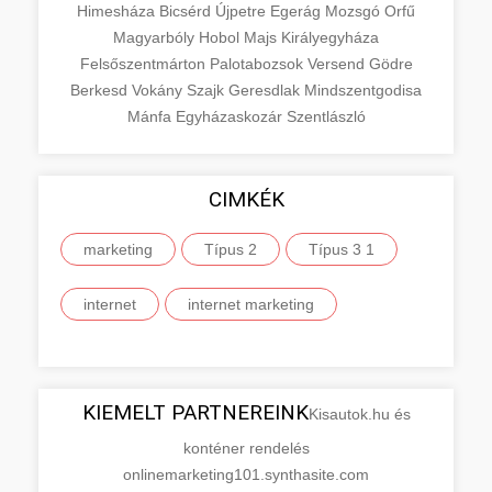
Himesháza
Bicsérd
Újpetre
Egerág
Mozsgó
Orfű
Magyarbóly
Hobol
Majs
Királyegyháza
Felsőszentmárton
Palotabozsok
Versend
Gödre
Berkesd
Vokány
Szajk
Geresdlak
Mindszentgodisa
Mánfa
Egyházaskozár
Szentlászló
CIMKÉK
marketing
Típus 2
Típus 3 1
internet
internet marketing
KIEMELT PARTNEREINK
Kisautok.hu és
konténer rendelés
onlinemarketing101.synthasite.com