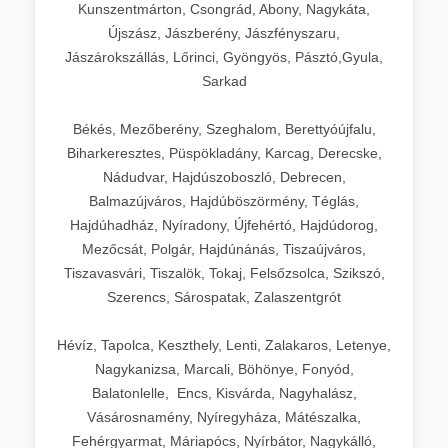
Kunszentmárton, Csongrád, Abony, Nagykáta,
Újszász, Jászberény, Jászfényszaru,
Jászárokszállás, Lőrinci, Gyöngyös, Pásztó,Gyula,
Sarkad
Békés, Mezőberény, Szeghalom, Berettyóújfalu,
Biharkeresztes, Püspökladány, Karcag, Derecske,
Nádudvar, Hajdúszoboszló, Debrecen,
Balmazújváros, Hajdúböszörmény, Téglás,
Hajdúhadház, Nyíradony, Újfehértó, Hajdúdorog,
Mezőcsát, Polgár, Hajdúnánás, Tiszaújváros,
Tiszavasvári, Tiszalök, Tokaj, Felsőzsolca, Szikszó,
Szerencs, Sárospatak, Zalaszentgrót
Hévíz, Tapolca, Keszthely, Lenti, Zalakaros, Letenye,
Nagykanizsa, Marcali, Böhönye, Fonyód,
Balatonlelle, Encs, Kisvárda, Nagyhalász,
Vásárosnamény, Nyíregyháza, Mátészalka,
Fehérgyarmat, Máriapócs, Nyírbátor, Nagykálló,