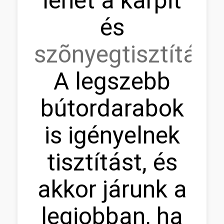
lehet a kárpit
és
szõnyegtisztítás.
A legszebb
bútordarabok
is igényelnek
tisztítást, és
akkor járunk a
legjobban, ha