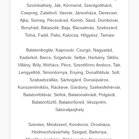
Szombathely, Ják, Körmend, Szentgotthárd,
Csepreg, Zalalövő, Vasvár, Jánosháza, Devecser,
Ajka, Sümeg, Pécsvárad, Komló, Sásd, Dombóvár,
Bonyhád, Bátaszék, Baja, Bácsalmás, Szekszárd,
Tolna, Fadd, Paks, Kalocsa, Hőgyész, Tamási
Balatonboglár, Kaposvár, Csurgó, Nagyatád,
Kadarkút, Barcs, Szigetvár, Sellye, Harkány, Siklós,
Villány, Bóly, Mohács, Pécs, Szentlőrinc Andocs, Tab,
Lengyeltóti, Simontornya, Enying, Dunaföldvár, Solt,
Szabadszállás, Sárbogárd, Dunaújváros,
Kunszentmiklós, Ráckeve, Gárdony, Székesfehérvár,
Balatonföldvár, Siófok, Balatonalmádi, Polgárdi,
Balatonfűzfő, Balatonfüred, Veszprém,
Sátoraljaújhely
Szentes, Mindszent, Kondoros, Orosháza,
Hódmezővásárhely, Szeged, Battonya,