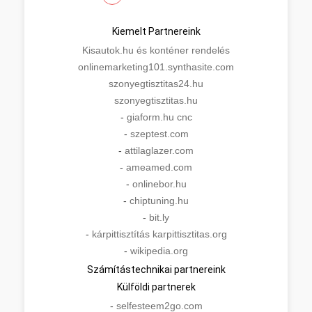
Kiemelt Partnereink
Kisautok.hu és konténer rendelés
onlinemarketing101.synthasite.com
szonyegtisztitas24.hu
szonyegtisztitas.hu
-
giaform.hu cnc
-
szeptest.com
-
attilaglazer.com
-
ameamed.com
-
onlinebor.hu
-
chiptuning.hu
-
bit.ly
-
kárpittisztítás karpittisztitas.org
-
wikipedia.org
Számítástechnikai partnereink
Külföldi partnerek
-
selfesteem2go.com