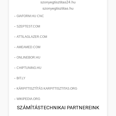
szonyegtisztitas24.hu
szonyegtisztitas.hu
-
GIAFORM.HU CNC
-
SZEPTEST.COM
-
ATTILAGLAZER.COM
-
AMEAMED.COM
-
ONLINEBOR.HU
-
CHIPTUNING.HU
-
BIT.LY
-
KÁRPITTISZTÍTÁS KARPITTISZTITAS.ORG
-
WIKIPEDIA.ORG
SZÁMÍTÁSTECHNIKAI PARTNEREINK