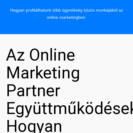
Hogyan profitálhatunk több ügynökség közös munkájából az
online marketingben.
Az Online
Marketing
Partner
Együttműködése
Hogyan