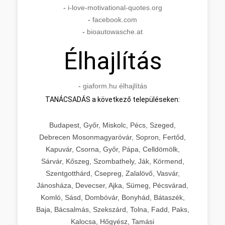
-
i-love-motivational-quotes.org
-
facebook.com
-
bioautowasche.at
Élhajlítás
-
giaform.hu élhajlítás
TANÁCSADÁS a következő településeken:
Budapest, Győr, Miskolc, Pécs, Szeged,
Debrecen Mosonmagyaróvár, Sopron, Fertőd,
Kapuvár, Csorna, Győr, Pápa, Celldömölk,
Sárvár, Kőszeg, Szombathely, Ják, Körmend,
Szentgotthárd, Csepreg, Zalalövő, Vasvár,
Jánosháza, Devecser, Ajka, Sümeg, Pécsvárad,
Komló, Sásd, Dombóvár, Bonyhád, Bátaszék,
Baja, Bácsalmás, Szekszárd, Tolna, Fadd, Paks,
Kalocsa, Hőgyész, Tamási