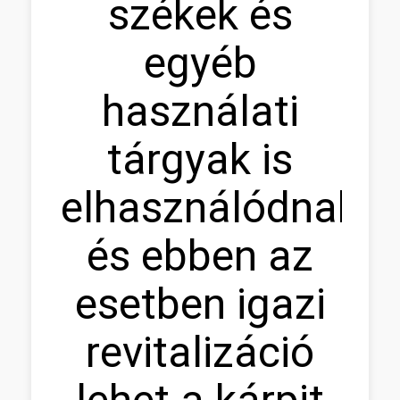
székek és
egyéb
használati
tárgyak is
elhasználódnak,
és ebben az
esetben igazi
revitalizáció