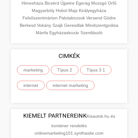
Himesháza
Bicsérd
Újpetre
Egerág
Mozsgó
Orfű
Magyarbóly
Hobol
Majs
Királyegyháza
Felsőszentmárton
Palotabozsok
Versend
Gödre
Berkesd
Vokány
Szajk
Geresdlak
Mindszentgodisa
Mánfa
Egyházaskozár
Szentlászló
CIMKÉK
marketing
Típus 2
Típus 3 1
internet
internet marketing
KIEMELT PARTNEREINK
Kisautok.hu és
konténer rendelés
onlinemarketing101.synthasite.com