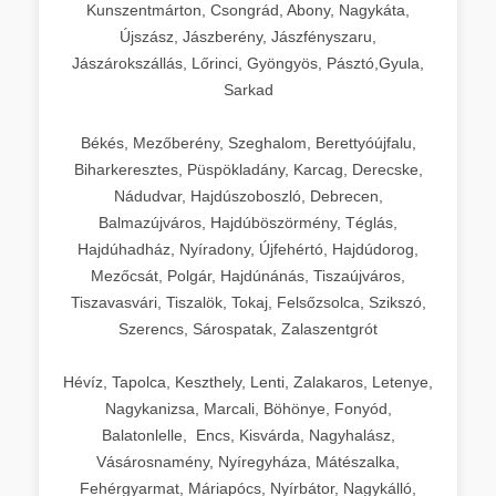
Kunszentmárton, Csongrád, Abony, Nagykáta,
Újszász, Jászberény, Jászfényszaru,
Jászárokszállás, Lőrinci, Gyöngyös, Pásztó,Gyula,
Sarkad
Békés, Mezőberény, Szeghalom, Berettyóújfalu,
Biharkeresztes, Püspökladány, Karcag, Derecske,
Nádudvar, Hajdúszoboszló, Debrecen,
Balmazújváros, Hajdúböszörmény, Téglás,
Hajdúhadház, Nyíradony, Újfehértó, Hajdúdorog,
Mezőcsát, Polgár, Hajdúnánás, Tiszaújváros,
Tiszavasvári, Tiszalök, Tokaj, Felsőzsolca, Szikszó,
Szerencs, Sárospatak, Zalaszentgrót
Hévíz, Tapolca, Keszthely, Lenti, Zalakaros, Letenye,
Nagykanizsa, Marcali, Böhönye, Fonyód,
Balatonlelle, Encs, Kisvárda, Nagyhalász,
Vásárosnamény, Nyíregyháza, Mátészalka,
Fehérgyarmat, Máriapócs, Nyírbátor, Nagykálló,