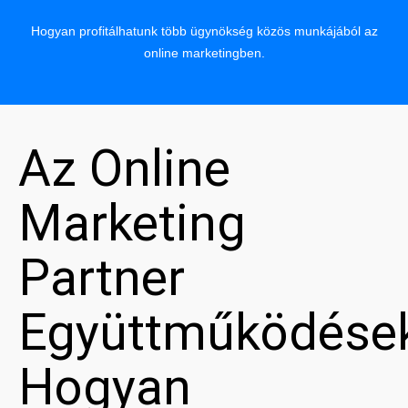
Hogyan profitálhatunk több ügynökség közös munkájából az
online marketingben.
Az Online
Marketing
Partner
Együttműködése
Hogyan