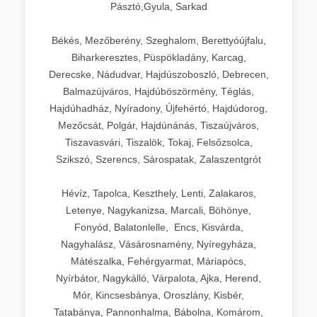
Pásztó,Gyula, Sarkad
Békés, Mezőberény, Szeghalom, Berettyóújfalu,
Biharkeresztes, Püspökladány, Karcag,
Derecske, Nádudvar, Hajdúszoboszló, Debrecen,
Balmazújváros, Hajdúböszörmény, Téglás,
Hajdúhadház, Nyíradony, Újfehértó, Hajdúdorog,
Mezőcsát, Polgár, Hajdúnánás, Tiszaújváros,
Tiszavasvári, Tiszalök, Tokaj, Felsőzsolca,
Szikszó, Szerencs, Sárospatak, Zalaszentgrót
Hévíz, Tapolca, Keszthely, Lenti, Zalakaros,
Letenye, Nagykanizsa, Marcali, Böhönye,
Fonyód, Balatonlelle, Encs, Kisvárda,
Nagyhalász, Vásárosnamény, Nyíregyháza,
Mátészalka, Fehérgyarmat, Máriapócs,
Nyírbátor, Nagykálló, Várpalota, Ajka, Herend,
Mór, Kincsesbánya, Oroszlány, Kisbér,
Tatabánya, Pannonhalma, Bábolna, Komárom,