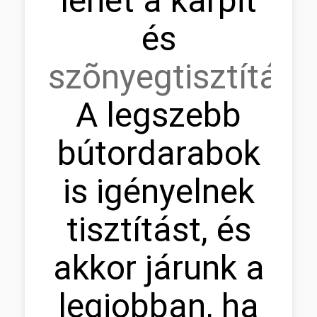
lehet a kárpit
és
szõnyegtisztítás.
A legszebb
bútordarabok
is igényelnek
tisztítást, és
akkor járunk a
legjobban, ha