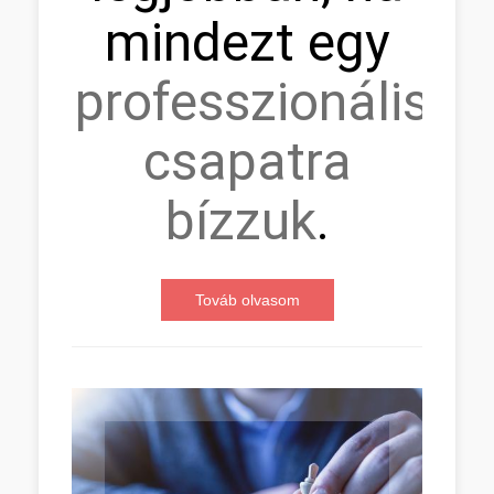
mindezt egy
professzionális
csapatra
bízzuk
.
Továb olvasom