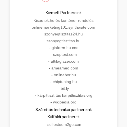
Kiemelt Partnereink
Kisautok.hu és konténer rendelés
onlinemarketing101.synthasite.com
szonyegtisztitas24.hu
szonyegtisztitas.hu
-
giaform.hu cnc
-
szeptest.com
-
attilaglazer.com
-
ameamed.com
-
onlinebor.hu
-
chiptuning.hu
-
bit.ly
-
kárpittisztítás karpittisztitas.org
-
wikipedia.org
Számítástechnikai partnereink
Külföldi partnerek
-
selfesteem2go.com