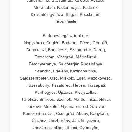
Jánoshalma, Bácsalmás, Kelebia, Röszke,
Mórahalom, Kiskunmajsa, Kistelek,
Kiskunfélegyháza, Bugac, Kecskemét,
Tiszakécske
Budapest egész területe:
Nagykörös, Cegléd, Budaörs, Pécel, Gödöllő,
Dunakeszi, Budakeszi, Szentendre, Dorog,
Esztergom, Visegrád, Mátrafüred,
Bátonyterenye, Salgótarján,Rudabánya,
Szendrő, Edelény, Kazincbarcika,
Sajószentpéter, Ózd, Miskolc, Eger, Mezőkövesd,
Füzesabony, Tiszafüred, Heves, Jászapáti,
Kunhegyes, Újszász, Kisújszállás,
Törökszentmiklós, Szolnok, Martfű, Tiszaföldvár,
Túrkeve, Mezőtúr, Gyomaendrőd, Szarvas,
Kunszentmárton, Csongrád, Abony, Nagykáta,
Újszász, Jászberény, Jászfényszaru,
Jászárokszállás, Lőrinci, Gyöngyös,