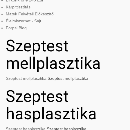
Zirkonkrone 240 Eur
Kárpittisztítás
Matek Felvételi Előkészítő
Élelmiszernet - Sajt
Forpsi Blog
Szeptest
mellplasztika
Szeptest mellplasztika
Szeptest mellplasztika
Szeptest
hasplasztika
Szeptest hasplasztika
Szeptest hasplasztika