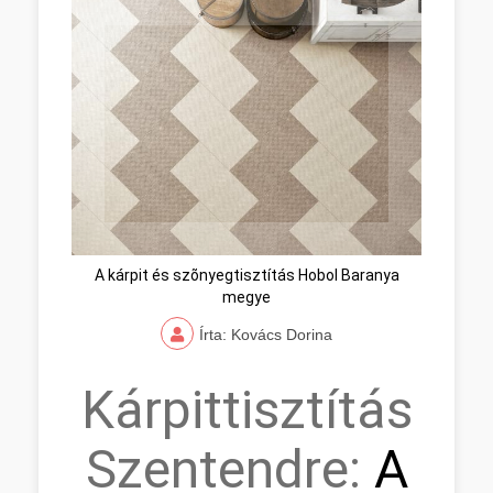
A kárpit és szõnyegtisztítás Hobol Baranya
megye
Írta: Kovács Dorina
Kárpittisztítás
Szentendre:
A