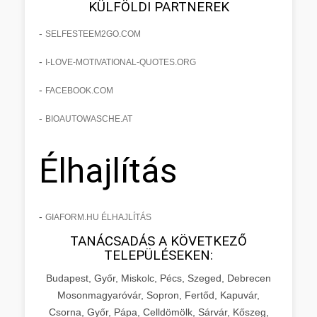
KÜLFÖLDI PARTNEREK
-
SELFESTEEM2GO.COM
-
I-LOVE-MOTIVATIONAL-QUOTES.ORG
-
FACEBOOK.COM
-
BIOAUTOWASCHE.AT
Élhajlítás
-
GIAFORM.HU ÉLHAJLÍTÁS
TANÁCSADÁS A KÖVETKEZŐ
TELEPÜLÉSEKEN:
Budapest, Győr, Miskolc, Pécs, Szeged, Debrecen
Mosonmagyaróvár, Sopron, Fertőd, Kapuvár,
Csorna, Győr, Pápa, Celldömölk, Sárvár, Kőszeg,