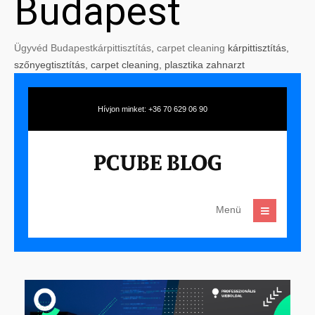
Budapest
Ügyvéd Budapest
kárpittisztítás
,
carpet cleaning
kárpittisztítás,
szőnyegtisztítás, carpet cleaning, plasztika zahnarzt
Hívjon minket: +36 70 629 06 90
Menü