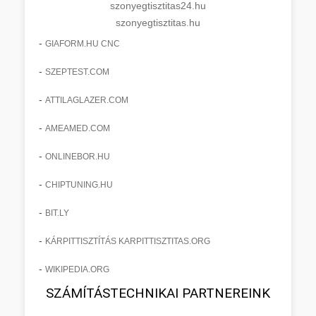
szonyegtisztitas24.hu
szonyegtisztitas.hu
-
GIAFORM.HU CNC
-
SZEPTEST.COM
-
ATTILAGLAZER.COM
-
AMEAMED.COM
-
ONLINEBOR.HU
-
CHIPTUNING.HU
-
BIT.LY
-
KÁRPITTISZTÍTÁS KARPITTISZTITAS.ORG
-
WIKIPEDIA.ORG
SZÁMÍTÁSTECHNIKAI PARTNEREINK