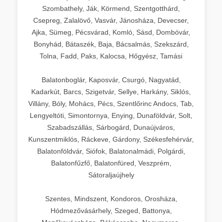
Szombathely, Ják, Körmend, Szentgotthárd,
Csepreg, Zalalövő, Vasvár, Jánosháza, Devecser,
Ajka, Sümeg, Pécsvárad, Komló, Sásd, Dombóvár,
Bonyhád, Bátaszék, Baja, Bácsalmás, Szekszárd,
Tolna, Fadd, Paks, Kalocsa, Hőgyész, Tamási
Balatonboglár, Kaposvár, Csurgó, Nagyatád,
Kadarkút, Barcs, Szigetvár, Sellye, Harkány, Siklós,
Villány, Bóly, Mohács, Pécs, Szentlőrinc Andocs, Tab,
Lengyeltóti, Simontornya, Enying, Dunaföldvár, Solt,
Szabadszállás, Sárbogárd, Dunaújváros,
Kunszentmiklós, Ráckeve, Gárdony, Székesfehérvár,
Balatonföldvár, Siófok, Balatonalmádi, Polgárdi,
Balatonfűzfő, Balatonfüred, Veszprém,
Sátoraljaújhely
Szentes, Mindszent, Kondoros, Orosháza,
Hódmezővásárhely, Szeged, Battonya,