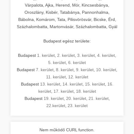
Várpalota, Ajka, Herend, Mór, Kincsesbánya,
Oroszlány, Kisbér, Tatabánya, Pannonhalma,
Bábolna, Komárom, Tata, Pilisvörösvár, Bicske, Érd,
Százhalombatta, Martonvásár, Százhalombatta, Gyál
Budapest egész területe:
Budapest
1. kerület
,
2. kerület
,
3. kerület
,
4. kerület
,
5. kerület
,
6. kerület
Budapest
7. kerület
,
8. kerület
,
9. kerület
,
10. kerület
,
11. kerület
,
12. kerület
Budapest
13. kerület
,
14. kerület
,
15. kerület
,
16.
kerület
,
17. kerület
,
18. kerület
Budapest
19. kerület
,
20. kerület
,
21. kerület
,
22.kerület
,
23. kerület
Nem működő CURL function.