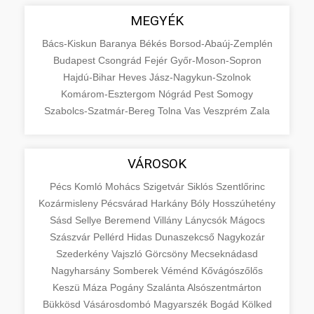
MEGYÉK
Bács-Kiskun
Baranya
Békés
Borsod-Abaúj-Zemplén
Budapest
Csongrád
Fejér
Győr-Moson-Sopron
Hajdú-Bihar
Heves
Jász-Nagykun-Szolnok
Komárom-Esztergom
Nógrád
Pest
Somogy
Szabolcs-Szatmár-Bereg
Tolna
Vas
Veszprém
Zala
VÁROSOK
Pécs
Komló
Mohács
Szigetvár
Siklós
Szentlőrinc
Kozármisleny
Pécsvárad
Harkány
Bóly
Hosszúhetény
Sásd
Sellye
Beremend
Villány
Lánycsók
Mágocs
Szászvár
Pellérd
Hidas
Dunaszekcső
Nagykozár
Szederkény
Vajszló
Görcsöny
Mecseknádasd
Nagyharsány
Somberek
Véménd
Kővágószőlős
Keszü
Máza
Pogány
Szalánta
Alsószentmárton
Bükkösd
Vásárosdombó
Magyarszék
Bogád
Kölked