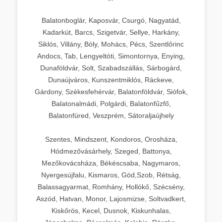
Balatonboglár, Kaposvár, Csurgó, Nagyatád,
Kadarkút, Barcs, Szigetvár, Sellye, Harkány,
Siklós, Villány, Bóly, Mohács, Pécs, Szentlőrinc
Andocs, Tab, Lengyeltóti, Simontornya, Enying,
Dunaföldvár, Solt, Szabadszállás, Sárbogárd,
Dunaújváros, Kunszentmiklós, Ráckeve,
Gárdony, Székesfehérvár, Balatonföldvár, Siófok,
Balatonalmádi, Polgárdi, Balatonfűzfő,
Balatonfüred, Veszprém, Sátoraljaújhely
Szentes, Mindszent, Kondoros, Orosháza,
Hódmezővásárhely, Szeged, Battonya,
Mezőkovácsháza, Békéscsaba, Nagymaros,
Nyergesújfalu, Kismaros, Göd,Szob, Rétság,
Balassagyarmat, Romhány, Hollókő, Szécsény,
Aszód, Hatvan, Monor, Lajosmizse, Soltvadkert,
Kiskőrös, Kecel, Dusnok, Kiskunhalas,