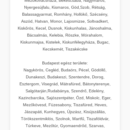
Mezőkovácsháza, Békéscsaba, Nagymaros,
Nyergesújfalu, Kismaros, Göd,Szob, Rétság,
Balassagyarmat, Romhány, Hollókő, Szécsény,
Aszód, Hatvan, Monor, Lajosmizse, Soltvadkert,
Kiskőrös, Kecel, Dusnok, Kiskunhalas, Jánoshalma,
Bácsalmás, Kelebia, Röszke, Mórahalom,
Kiskunmajsa, Kistelek, Kiskunfélegyháza, Bugac,
Kecskemét, Tiszakécske
Budapest egész területe:
Nagykörös, Cegléd, Budaörs, Pécel, Gödöllő,
Dunakeszi, Budakeszi, Szentendre, Dorog,
Esztergom, Visegrád, Mátrafüred, Bátonyterenye,
Salgótarján,Rudabánya, Szendrő, Edelény,
Kazincbarcika, Sajószentpéter, Ózd, Miskolc, Eger,
Mezőkövesd, Füzesabony, Tiszafüred, Heves,
Jászapáti, Kunhegyes, Újszász, Kisújszállás,
Törökszentmiklós, Szolnok, Martfű, Tiszaföldvár,
Túrkeve, Mezőtúr, Gyomaendrőd, Szarvas,