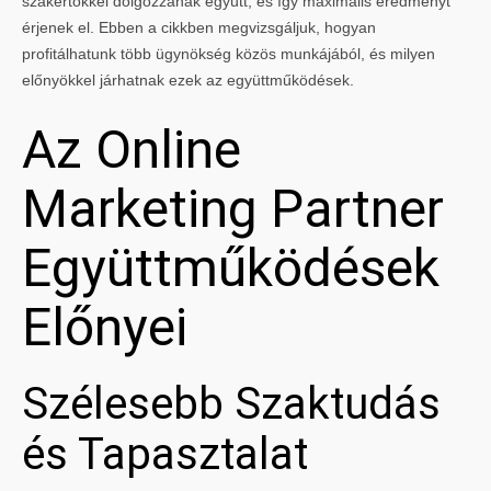
szakértőkkel dolgozzanak együtt, és így maximális eredményt
érjenek el. Ebben a cikkben megvizsgáljuk, hogyan
profitálhatunk több ügynökség közös munkájából, és milyen
előnyökkel járhatnak ezek az együttműködések.
Az Online
Marketing Partner
Együttműködések
Előnyei
Szélesebb Szaktudás
és Tapasztalat