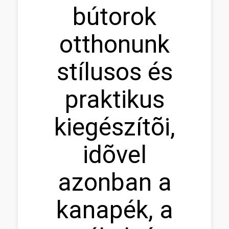
bútorok
otthonunk
stílusos és
praktikus
kiegészítõi,
idõvel
azonban a
kanapék, a