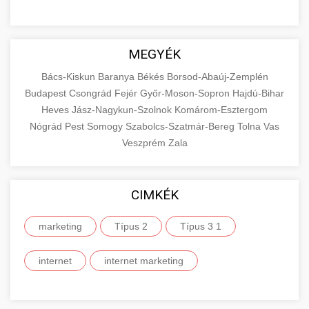
MEGYÉK
Bács-Kiskun
Baranya
Békés
Borsod-Abaúj-Zemplén
Budapest
Csongrád
Fejér
Győr-Moson-Sopron
Hajdú-Bihar
Heves
Jász-Nagykun-Szolnok
Komárom-Esztergom
Nógrád
Pest
Somogy
Szabolcs-Szatmár-Bereg
Tolna
Vas
Veszprém
Zala
CIMKÉK
marketing
Típus 2
Típus 3 1
internet
internet marketing