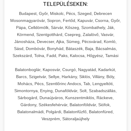
TELEPÜLÉSEKEN:
Budapest, Győr, Miskolc, Pécs, Szeged, Debrecen
Mosonmagyaróvár, Sopron, Fertőd, Kapuvár, Csorna, Győr,
Pápa, Celldömölk, Sárvár, Kőszeg, Szombathely, Ják,
Körmend, Szentgotthárd, Csepreg, Zalalövő, Vasvár,
Jánosháza, Devecser, Ajka, Sümeg, Pécsvárad, Komló,
Sásd, Dombóvár, Bonyhád, Bátaszék, Baja, Bácsalmás,
Szekszárd, Tolna, Fadd, Paks, Kalocsa, Hőgyész, Tamási
Balatonboglár, Kaposvár, Csurgó, Nagyatád, Kadarkút,
Barcs, Szigetvár, Sellye, Harkány, Siklós, Villány, Bóly,
Mohács, Pécs, Szentlőrinc Andocs, Tab, Lengyeltóti,
Simontornya, Enying, Dunaföldvár, Solt, Szabadszállás,
Sárbogárd, Dunaújváros, Kunszentmiklós, Ráckeve,
Gárdony, Székesfehérvár, Balatonföldvár, Siófok,
Balatonalmádi, Polgárdi, Balatonfűzfő, Balatonfüred,
Veszprém, Sátoraljaújhely