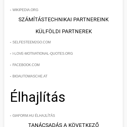
-
WIKIPEDIA.ORG
SZÁMÍTÁSTECHNIKAI PARTNEREINK
KÜLFÖLDI PARTNEREK
-
SELFESTEEM2GO.COM
-
I-LOVE-MOTIVATIONAL-QUOTES.ORG
-
FACEBOOK.COM
-
BIOAUTOWASCHE.AT
Élhajlítás
-
GIAFORM.HU ÉLHAJLÍTÁS
TANÁCSADÁS A KÖVETKEZŐ