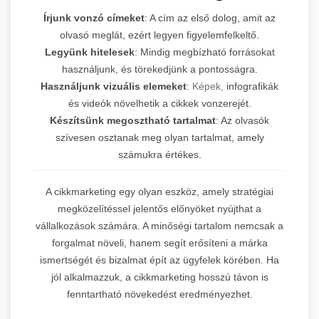
Írjunk vonzó címeket
: A cím az első dolog, amit az
olvasó meglát, ezért legyen figyelemfelkeltő.
Legyünk hitelesek
: Mindig megbízható forrásokat
használjunk, és törekedjünk a pontosságra.
Használjunk vizuális elemeket
:
Képek,
infografikák
és videók növelhetik a cikkek vonzerejét.
Készítsünk megosztható tartalmat
: Az olvasók
szívesen osztanak meg olyan tartalmat, amely
számukra értékes.
A cikkmarketing egy olyan eszköz, amely stratégiai
megközelítéssel jelentős előnyöket nyújthat a
vállalkozások számára. A minőségi tartalom nemcsak a
forgalmat növeli, hanem segít erősíteni a márka
ismertségét és bizalmat épít az ügyfelek körében. Ha
jól alkalmazzuk, a cikkmarketing hosszú távon is
fenntartható növekedést eredményezhet.