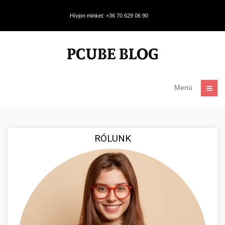
Hívjon minket: +36 70 629 06 90
Menü
RÓLUNK