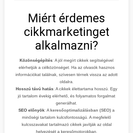
Miért érdemes
cikkmarketinget
alkalmazni?
Közönségépítés
: A jól megírt cikkek segítségével
elérhetjük a célközönséget. Ha az olvasók hasznos
információkat találnak, szívesen térnek vissza az adott
oldalra.
Hosszú távú hatás
: A cikkek élettartama hosszú. Egy
jó tartalom évekig elérhető, és folyamatos forgalmat
generálhat.
SEO előnyök
: A
keresőoptimalizálásban (SEO)
a
minőségi tartalom kulcsfontosságú. A megfelelő
kulcsszavakat tartalmazó cikkek javítják az oldal
helyezését a keresőmotorokban.