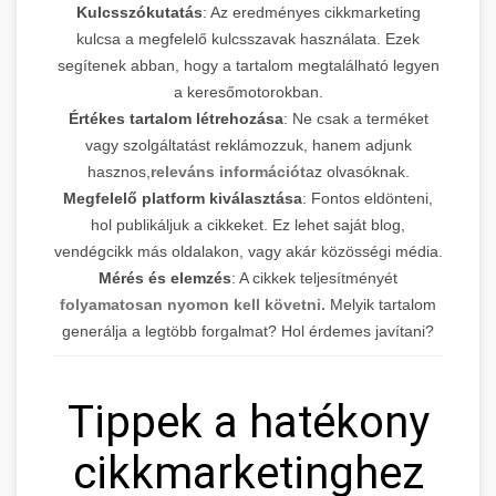
Kulcsszókutatás
: Az eredményes cikkmarketing
kulcsa a megfelelő kulcsszavak használata. Ezek
segítenek abban, hogy a tartalom megtalálható legyen
a keresőmotorokban.
Értékes tartalom létrehozása
: Ne csak a terméket
vagy szolgáltatást reklámozzuk, hanem adjunk
hasznos,
releváns információt
az olvasóknak.
Megfelelő platform kiválasztása
: Fontos eldönteni,
hol publikáljuk a cikkeket. Ez lehet saját blog,
vendégcikk más oldalakon, vagy akár közösségi média.
Mérés és elemzés
: A cikkek teljesítményét
folyamatosan nyomon kell követni.
Melyik tartalom
generálja a legtöbb forgalmat? Hol érdemes javítani?
Tippek a hatékony
cikkmarketinghez