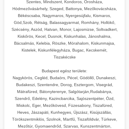
Szentes, Mindszent, Kondoros, Orosháza,
Hódmezővásárhely, Szeged, Battonya, Mezőkovácsháza,
Békéscsaba, Nagymaros, Nyergesújfalu, Kismaros,
Göd,Szob, Rétság, Balassagyarmat, Romhány, Hollókő,
Szécsény, Aszód, Hatvan, Monor, Lajosmizse, Soltvadkert,
Kiskőrös, Kecel, Dusnok, Kiskunhalas, Jánoshalma,
Bácsalmás, Kelebia, Röszke, Mórahalom, Kiskunmajsa,
Kistelek, Kiskunfélegyháza, Bugac, Kecskemét,
Tiszakécske
Budapest egész területe:
Nagykörös, Cegléd, Budaörs, Pécel, Gödöllő, Dunakeszi,
Budakeszi, Szentendre, Dorog, Esztergom, Visegrád,
Mátrafüred, Bátonyterenye, Salgótarján,Rudabánya,
Szendrő, Edelény, Kazincbarcika, Sajószentpéter, Ózd,
Miskolc, Eger, Mezőkövesd, Füzesabony, Tiszafüred,
Heves, Jászapáti, Kunhegyes, Újszász, Kisújszállás,
Törökszentmiklós, Szolnok, Martfű, Tiszaföldvár, Túrkeve,
Mezőtúr, Gyomaendrőd, Szarvas, Kunszentmárton,