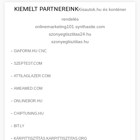
KIEMELT PARTNEREINK
Kisautok.hu és konténer
rendelés
onlinemarketing101.synthasite.com
szonyegtisztitas24.hu
szonyegtisztitas.hu
-
GIAFORM.HU CNC
-
SZEPTEST.COM
-
ATTILAGLAZER.COM
-
AMEAMED.COM
-
ONLINEBOR.HU
-
CHIPTUNING.HU
-
BIT.LY
-
KÁRPITTISZTÍTÁS KARPITTISZTITAS.ORG