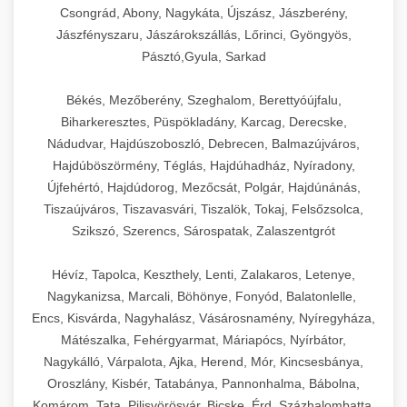
Csongrád, Abony, Nagykáta, Újszász, Jászberény,
Jászfényszaru, Jászárokszállás, Lőrinci, Gyöngyös,
Pásztó,Gyula, Sarkad
Békés, Mezőberény, Szeghalom, Berettyóújfalu,
Biharkeresztes, Püspökladány, Karcag, Derecske,
Nádudvar, Hajdúszoboszló, Debrecen, Balmazújváros,
Hajdúböszörmény, Téglás, Hajdúhadház, Nyíradony,
Újfehértó, Hajdúdorog, Mezőcsát, Polgár, Hajdúnánás,
Tiszaújváros, Tiszavasvári, Tiszalök, Tokaj, Felsőzsolca,
Szikszó, Szerencs, Sárospatak, Zalaszentgrót
Hévíz, Tapolca, Keszthely, Lenti, Zalakaros, Letenye,
Nagykanizsa, Marcali, Böhönye, Fonyód, Balatonlelle,
Encs, Kisvárda, Nagyhalász, Vásárosnamény, Nyíregyháza,
Mátészalka, Fehérgyarmat, Máriapócs, Nyírbátor,
Nagykálló, Várpalota, Ajka, Herend, Mór, Kincsesbánya,
Oroszlány, Kisbér, Tatabánya, Pannonhalma, Bábolna,
Komárom, Tata, Pilisvörösvár, Bicske, Érd, Százhalombatta,