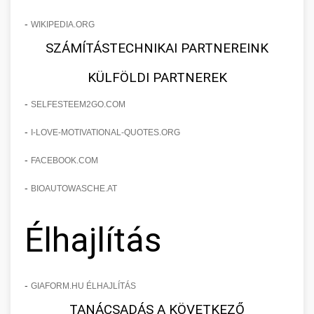
-
WIKIPEDIA.ORG
SZÁMÍTÁSTECHNIKAI PARTNEREINK
KÜLFÖLDI PARTNEREK
-
SELFESTEEM2GO.COM
-
I-LOVE-MOTIVATIONAL-QUOTES.ORG
-
FACEBOOK.COM
-
BIOAUTOWASCHE.AT
Élhajlítás
-
GIAFORM.HU ÉLHAJLÍTÁS
TANÁCSADÁS A KÖVETKEZŐ