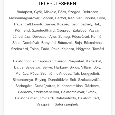
TELEPÜLÉSEKEN:
Budapest, Győr, Miskolc, Pécs, Szeged, Debrecen
Mosonmagyaróvár, Sopron, Fertőd, Kapuvár, Csorna, Győr,
Pápa, Celldömölk, Sárvár, Kőszeg, Szombathely, Ják,
Körmend, Szentgotthárd, Csepreg, Zalalövő, Vasvár,
Jánosháza, Devecser, Ajka, Sümeg, Pécsvárad, Komló,
Sásd, Dombóvár, Bonyhád, Bátaszék, Baja, Bácsalmás,
Szekszárd, Tolna, Fadd, Paks, Kalocsa, Hőgyész, Tamási
Balatonboglár, Kaposvár, Csurgó, Nagyatád, Kadarkút,
Barcs, Szigetvár, Sellye, Harkány, Siklós, Villány, Bóly,
Mohács, Pécs, Szentlőrinc Andocs, Tab, Lengyeltóti,
Simontornya, Enying, Dunaföldvár, Solt, Szabadszállás,
Sárbogárd, Dunaújváros, Kunszentmiklós, Ráckeve,
Gárdony, Székesfehérvár, Balatonföldvár, Siófok,
Balatonalmádi, Polgárdi, Balatonfűzfő, Balatonfüred,
Veszprém, Sátoraljaújhely