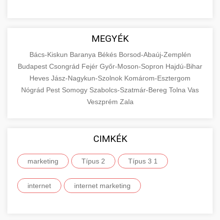
MEGYÉK
Bács-Kiskun
Baranya
Békés
Borsod-Abaúj-Zemplén
Budapest
Csongrád
Fejér
Győr-Moson-Sopron
Hajdú-Bihar
Heves
Jász-Nagykun-Szolnok
Komárom-Esztergom
Nógrád
Pest
Somogy
Szabolcs-Szatmár-Bereg
Tolna
Vas
Veszprém
Zala
CIMKÉK
marketing
Típus 2
Típus 3 1
internet
internet marketing