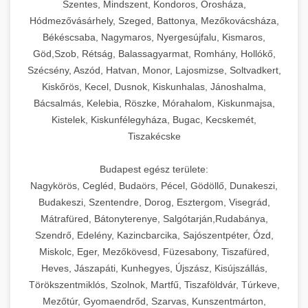
Szentes, Mindszent, Kondoros, Orosháza,
Hódmezővásárhely, Szeged, Battonya, Mezőkovácsháza,
Békéscsaba, Nagymaros, Nyergesújfalu, Kismaros,
Göd,Szob, Rétság, Balassagyarmat, Romhány, Hollókő,
Szécsény, Aszód, Hatvan, Monor, Lajosmizse, Soltvadkert,
Kiskőrös, Kecel, Dusnok, Kiskunhalas, Jánoshalma,
Bácsalmás, Kelebia, Röszke, Mórahalom, Kiskunmajsa,
Kistelek, Kiskunfélegyháza, Bugac, Kecskemét,
Tiszakécske
Budapest egész területe:
Nagykörös, Cegléd, Budaörs, Pécel, Gödöllő, Dunakeszi,
Budakeszi, Szentendre, Dorog, Esztergom, Visegrád,
Mátrafüred, Bátonyterenye, Salgótarján,Rudabánya,
Szendrő, Edelény, Kazincbarcika, Sajószentpéter, Ózd,
Miskolc, Eger, Mezőkövesd, Füzesabony, Tiszafüred,
Heves, Jászapáti, Kunhegyes, Újszász, Kisújszállás,
Törökszentmiklós, Szolnok, Martfű, Tiszaföldvár, Túrkeve,
Mezőtúr, Gyomaendrőd, Szarvas, Kunszentmárton,