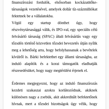
finanszírozási fordulók, elsősorban kockázatitőke-
társaságok vezetésével, amelyek dollár tíz-százmilliókat 
fektetnek be a vállalatokba.
Végül egy startup dönthet úgy, hogy 
részvénytársasággá válik, és IPO-val, egy speciális célú 
felvásárló társaság (SPAC) általi felvásárlás vagy egy 
tőzsdén történő közvetlen tőzsdei bevezetés útján nyílik 
meg a lehetőség arra, hogy befolyhassanak a bevételek 
kívülről is. Bárki befektethet egy állami társaságba, az 
induló alapítók és a korai támogatók eladhatják 
részesedésüket, hogy nagy megtérülést érjenek el.
Érdemes megjegyezni, hogy az induló finanszírozás 
kezdeti szakaszai azokra korlátozódnak, akiknek 
különösen nagy a zsebük, akit akkreditált befektetőnek 
hívnak, mert a tőzsdei bizottságok úgy vélik, hogy 