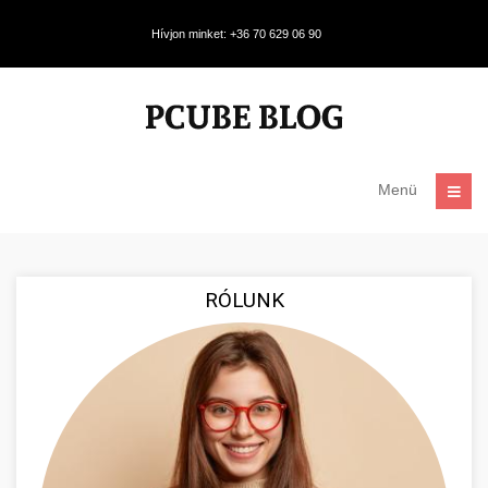
Hívjon minket: +36 70 629 06 90
Menü
RÓLUNK