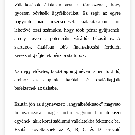
vállalkozások általában arra is törekszenek, hogy 
gyorsan bővítsék ügyfélkörüket. Ez segít az egyre 
nagyobb piaci részesedések kialakításában, ami 
lehetővé teszi számukra, hogy több pénzt gyűjtsenek, 
amely növeli a potenciális vásárlók bázisát is. A 
startupok általában több finanszírozási fordulón 
keresztül gyűjtenek pénzt a startupok.
Van egy előzetes, bootstrapping néven ismert forduló, 
amikor az alapítók, barátaik és családtagjaik 
befektetnek az üzletbe.
Ezután jön az úgynevezett „angyalbefektetők” magvető 
finanszírozása, 
magas nettó vagyonnal
 rendelkező 
egyének, akik korai stádiumú vállalatokba fektetnek be.
Ezután következnek az A, B, C és D sorozatú 