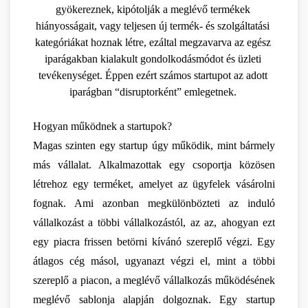
gyökereznek, kipótolják a meglévő termékek 
hiányosságait, vagy teljesen új termék- és szolgáltatási 
kategóriákat hoznak létre, ezáltal megzavarva az egész 
iparágakban kialakult gondolkodásmódot és üzleti 
tevékenységet. Éppen ezért számos startupot az adott 
iparágban “disruptorként” emlegetnek. 
Hogyan működnek a startupok?
Magas szinten egy startup úgy működik, mint bármely 
más vállalat. Alkalmazottak egy csoportja közösen 
létrehoz egy terméket, amelyet az ügyfelek vásárolni 
fognak. Ami azonban megkülönbözteti az induló 
vállalkozást a többi vállalkozástól, az az, ahogyan ezt 
egy piacra frissen betörni kívánó szereplő végzi. Egy 
átlagos cég másol, ugyanazt végzi el, mint a többi 
szereplő a piacon, a meglévő vállalkozás működésének 
meglévő sablonja alapján dolgoznak. Egy startup 