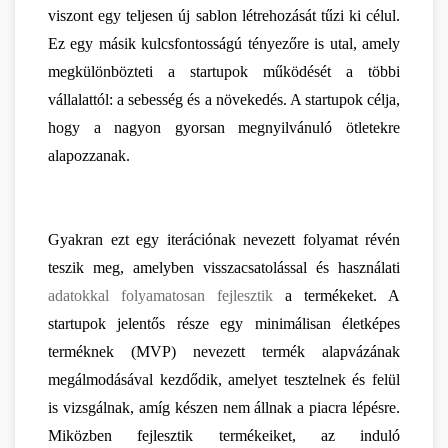
viszont egy teljesen új sablon létrehozását tűzi ki célul. 
Ez egy másik kulcsfontosságú tényezőre is utal, amely 
megkülönbözteti a startupok működését a többi 
vállalattól: a sebesség és a növekedés. A startupok célja, 
hogy a nagyon gyorsan megnyilvánuló ötletekre 
alapozzanak.
Gyakran ezt egy iterációnak nevezett folyamat révén 
teszik meg, amelyben visszacsatolással és használati 
adatokkal folyamatosan fejlesztik
 a termékeket. A 
startupok jelentős része egy minimálisan életképes 
terméknek (MVP) nevezett termék alapvázának 
megálmodásával kezdődik, amelyet tesztelnek és felül 
is vizsgálnak, amíg készen nem állnak a piacra lépésre. 
Miközben fejlesztik termékeiket, az induló 