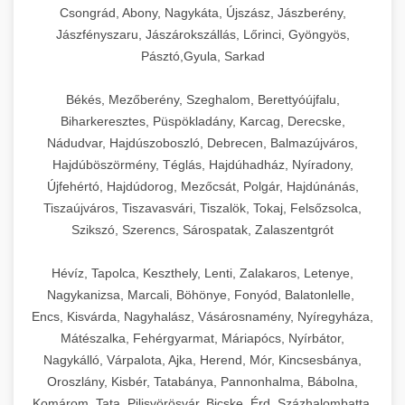
Csongrád, Abony, Nagykáta, Újszász, Jászberény,
Jászfényszaru, Jászárokszállás, Lőrinci, Gyöngyös,
Pásztó,Gyula, Sarkad
Békés, Mezőberény, Szeghalom, Berettyóújfalu,
Biharkeresztes, Püspökladány, Karcag, Derecske,
Nádudvar, Hajdúszoboszló, Debrecen, Balmazújváros,
Hajdúböszörmény, Téglás, Hajdúhadház, Nyíradony,
Újfehértó, Hajdúdorog, Mezőcsát, Polgár, Hajdúnánás,
Tiszaújváros, Tiszavasvári, Tiszalök, Tokaj, Felsőzsolca,
Szikszó, Szerencs, Sárospatak, Zalaszentgrót
Hévíz, Tapolca, Keszthely, Lenti, Zalakaros, Letenye,
Nagykanizsa, Marcali, Böhönye, Fonyód, Balatonlelle,
Encs, Kisvárda, Nagyhalász, Vásárosnamény, Nyíregyháza,
Mátészalka, Fehérgyarmat, Máriapócs, Nyírbátor,
Nagykálló, Várpalota, Ajka, Herend, Mór, Kincsesbánya,
Oroszlány, Kisbér, Tatabánya, Pannonhalma, Bábolna,
Komárom, Tata, Pilisvörösvár, Bicske, Érd, Százhalombatta,