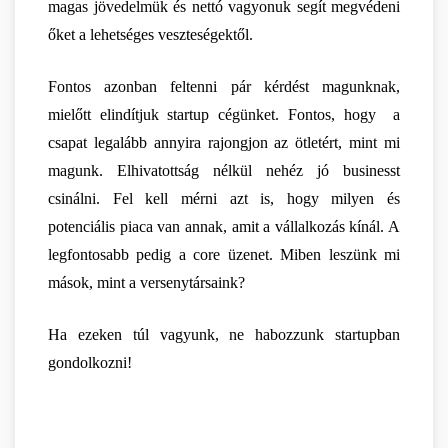
magas jövedelmük és nettó vagyonuk segít megvédeni 
őket a lehetséges veszteségektől. 
Fontos azonban feltenni pár kérdést magunknak, 
mielőtt elindítjuk startup cégünket. Fontos, hogy  a 
csapat legalább annyira rajongjon az ötletért, mint mi 
magunk. Elhivatottság nélkül nehéz jó businesst 
csinálni. Fel kell mérni azt is, hogy milyen és 
potenciális piaca van annak, amit a vállalkozás kínál. A 
legfontosabb pedig a core üzenet. Miben leszünk mi 
mások, mint a versenytársaink?
Ha ezeken túl vagyunk, ne habozzunk startupban 
gondolkozni!