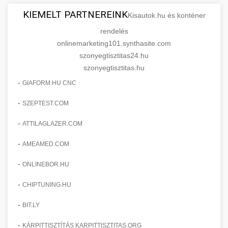
KIEMELT PARTNEREINK
Kisautok.hu és konténer
rendelés
onlinemarketing101.synthasite.com
szonyegtisztitas24.hu
szonyegtisztitas.hu
-
GIAFORM.HU CNC
-
SZEPTEST.COM
-
ATTILAGLAZER.COM
-
AMEAMED.COM
-
ONLINEBOR.HU
-
CHIPTUNING.HU
-
BIT.LY
-
KÁRPITTISZTÍTÁS KARPITTISZTITAS.ORG