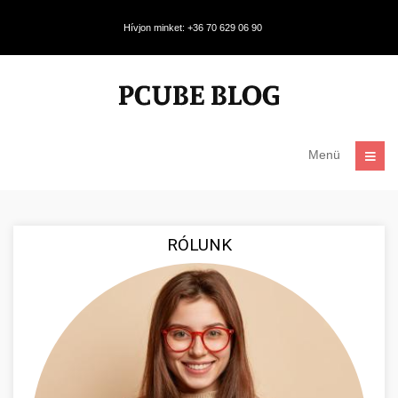
Hívjon minket: +36 70 629 06 90
Menü
RÓLUNK