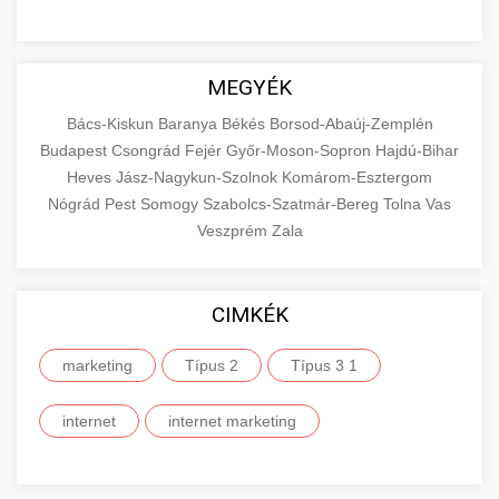
MEGYÉK
Bács-Kiskun
Baranya
Békés
Borsod-Abaúj-Zemplén
Budapest
Csongrád
Fejér
Győr-Moson-Sopron
Hajdú-Bihar
Heves
Jász-Nagykun-Szolnok
Komárom-Esztergom
Nógrád
Pest
Somogy
Szabolcs-Szatmár-Bereg
Tolna
Vas
Veszprém
Zala
CIMKÉK
marketing
Típus 2
Típus 3 1
internet
internet marketing