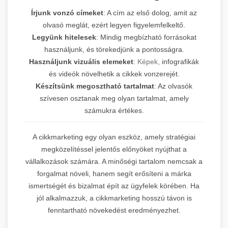
Írjunk vonzó címeket
: A cím az első dolog, amit az
olvasó meglát, ezért legyen figyelemfelkeltő.
Legyünk hitelesek
: Mindig megbízható forrásokat
használjunk, és törekedjünk a pontosságra.
Használjunk vizuális elemeket
:
Képek,
infografikák
és videók növelhetik a cikkek vonzerejét.
Készítsünk megosztható tartalmat
: Az olvasók
szívesen osztanak meg olyan tartalmat, amely
számukra értékes.
A cikkmarketing egy olyan eszköz, amely stratégiai
megközelítéssel jelentős előnyöket nyújthat a
vállalkozások számára. A minőségi tartalom nemcsak a
forgalmat növeli, hanem segít erősíteni a márka
ismertségét és bizalmat épít az ügyfelek körében. Ha
jól alkalmazzuk, a cikkmarketing hosszú távon is
fenntartható növekedést eredményezhet.