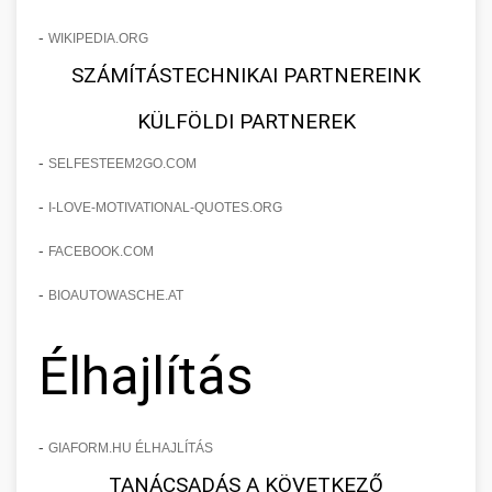
-
WIKIPEDIA.ORG
SZÁMÍTÁSTECHNIKAI PARTNEREINK
KÜLFÖLDI PARTNEREK
-
SELFESTEEM2GO.COM
-
I-LOVE-MOTIVATIONAL-QUOTES.ORG
-
FACEBOOK.COM
-
BIOAUTOWASCHE.AT
Élhajlítás
-
GIAFORM.HU ÉLHAJLÍTÁS
TANÁCSADÁS A KÖVETKEZŐ