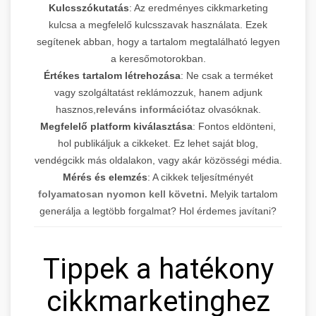
Kulcsszókutatás
: Az eredményes cikkmarketing
kulcsa a megfelelő kulcsszavak használata. Ezek
segítenek abban, hogy a tartalom megtalálható legyen
a keresőmotorokban.
Értékes tartalom létrehozása
: Ne csak a terméket
vagy szolgáltatást reklámozzuk, hanem adjunk
hasznos,
releváns információt
az olvasóknak.
Megfelelő platform kiválasztása
: Fontos eldönteni,
hol publikáljuk a cikkeket. Ez lehet saját blog,
vendégcikk más oldalakon, vagy akár közösségi média.
Mérés és elemzés
: A cikkek teljesítményét
folyamatosan nyomon kell követni.
Melyik tartalom
generálja a legtöbb forgalmat? Hol érdemes javítani?
Tippek a hatékony
cikkmarketinghez