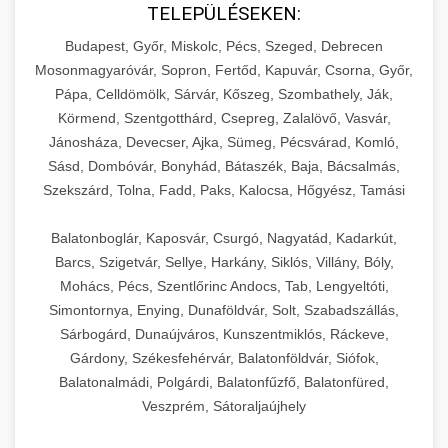
TELEPÜLÉSEKEN:
Budapest, Győr, Miskolc, Pécs, Szeged, Debrecen
Mosonmagyaróvár, Sopron, Fertőd, Kapuvár, Csorna, Győr,
Pápa, Celldömölk, Sárvár, Kőszeg, Szombathely, Ják,
Körmend, Szentgotthárd, Csepreg, Zalalövő, Vasvár,
Jánosháza, Devecser, Ajka, Sümeg, Pécsvárad, Komló,
Sásd, Dombóvár, Bonyhád, Bátaszék, Baja, Bácsalmás,
Szekszárd, Tolna, Fadd, Paks, Kalocsa, Hőgyész, Tamási
Balatonboglár, Kaposvár, Csurgó, Nagyatád, Kadarkút,
Barcs, Szigetvár, Sellye, Harkány, Siklós, Villány, Bóly,
Mohács, Pécs, Szentlőrinc Andocs, Tab, Lengyeltóti,
Simontornya, Enying, Dunaföldvár, Solt, Szabadszállás,
Sárbogárd, Dunaújváros, Kunszentmiklós, Ráckeve,
Gárdony, Székesfehérvár, Balatonföldvár, Siófok,
Balatonalmádi, Polgárdi, Balatonfűzfő, Balatonfüred,
Veszprém, Sátoraljaújhely