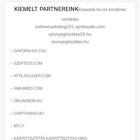
KIEMELT PARTNEREINK
Kisautok.hu és konténer
rendelés
onlinemarketing101.synthasite.com
szonyegtisztitas24.hu
szonyegtisztitas.hu
-
GIAFORM.HU CNC
-
SZEPTEST.COM
-
ATTILAGLAZER.COM
-
AMEAMED.COM
-
ONLINEBOR.HU
-
CHIPTUNING.HU
-
BIT.LY
-
KÁRPITTISZTÍTÁS KARPITTISZTITAS.ORG