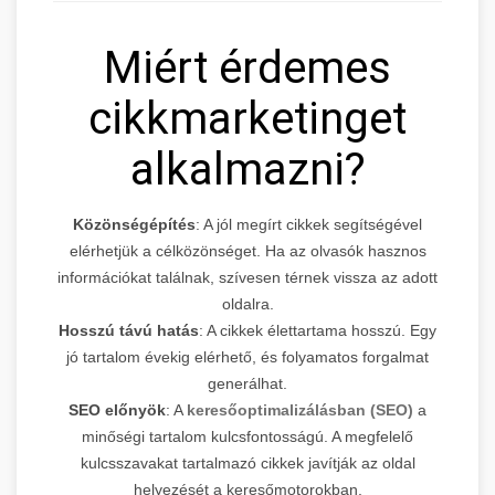
Miért érdemes
cikkmarketinget
alkalmazni?
Közönségépítés
: A jól megírt cikkek segítségével
elérhetjük a célközönséget. Ha az olvasók hasznos
információkat találnak, szívesen térnek vissza az adott
oldalra.
Hosszú távú hatás
: A cikkek élettartama hosszú. Egy
jó tartalom évekig elérhető, és folyamatos forgalmat
generálhat.
SEO előnyök
: A
keresőoptimalizálásban (SEO)
a
minőségi tartalom kulcsfontosságú. A megfelelő
kulcsszavakat tartalmazó cikkek javítják az oldal
helyezését a keresőmotorokban.