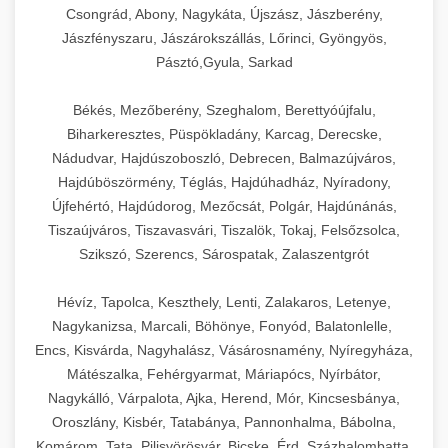
Csongrád, Abony, Nagykáta, Újszász, Jászberény,
Jászfényszaru, Jászárokszállás, Lőrinci, Gyöngyös,
Pásztó,Gyula, Sarkad
Békés, Mezőberény, Szeghalom, Berettyóújfalu,
Biharkeresztes, Püspökladány, Karcag, Derecske,
Nádudvar, Hajdúszoboszló, Debrecen, Balmazújváros,
Hajdúböszörmény, Téglás, Hajdúhadház, Nyíradony,
Újfehértó, Hajdúdorog, Mezőcsát, Polgár, Hajdúnánás,
Tiszaújváros, Tiszavasvári, Tiszalök, Tokaj, Felsőzsolca,
Szikszó, Szerencs, Sárospatak, Zalaszentgrót
Hévíz, Tapolca, Keszthely, Lenti, Zalakaros, Letenye,
Nagykanizsa, Marcali, Böhönye, Fonyód, Balatonlelle,
Encs, Kisvárda, Nagyhalász, Vásárosnamény, Nyíregyháza,
Mátészalka, Fehérgyarmat, Máriapócs, Nyírbátor,
Nagykálló, Várpalota, Ajka, Herend, Mór, Kincsesbánya,
Oroszlány, Kisbér, Tatabánya, Pannonhalma, Bábolna,
Komárom, Tata, Pilisvörösvár, Bicske, Érd, Százhalombatta,