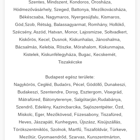
Szentes, Mindszent, Kondoros, Orosháza,
Hódmezővásárhely, Szeged, Battonya, Mezőkovácsháza,
Békéscsaba, Nagymaros, Nyergesújfalu, Kismaros,
Göd,Szob, Rétság, Balassagyarmat, Romhány, Hollókő,
Szécsény, Aszód, Hatvan, Monor, Lajosmizse, Soltvadkert,
Kiskőrös, Kecel, Dusnok, Kiskunhalas, Jánoshalma,
Bácsalmás, Kelebia, Röszke, Mórahalom, Kiskunmajsa,
Kistelek, Kiskunfélegyháza, Bugac, Kecskemét,
Tiszakécske
Budapest egész területe:
Nagykörös, Cegléd, Budaörs, Pécel, Gödöllő, Dunakeszi,
Budakeszi, Szentendre, Dorog, Esztergom, Visegrád,
Mátrafüred, Bátonyterenye, Salgótarján,Rudabánya,
Szendrő, Edelény, Kazincbarcika, Sajószentpéter, Ózd,
Miskolc, Eger, Mezőkövesd, Füzesabony, Tiszafüred,
Heves, Jászapáti, Kunhegyes, Újszász, Kisújszállás,
Törökszentmiklós, Szolnok, Martfű, Tiszaföldvár, Túrkeve,
Mezőtúr, Gyomaendrőd, Szarvas, Kunszentmárton,