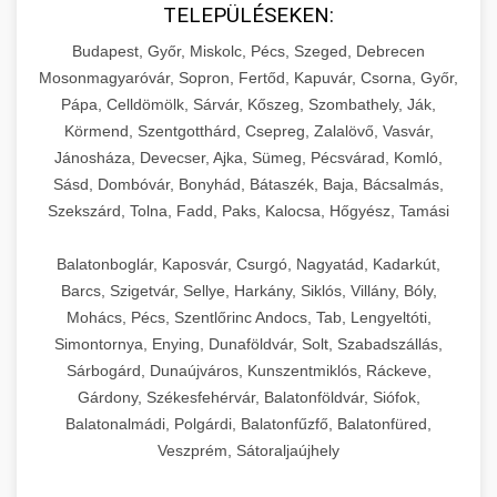
TELEPÜLÉSEKEN:
Budapest, Győr, Miskolc, Pécs, Szeged, Debrecen
Mosonmagyaróvár, Sopron, Fertőd, Kapuvár, Csorna, Győr,
Pápa, Celldömölk, Sárvár, Kőszeg, Szombathely, Ják,
Körmend, Szentgotthárd, Csepreg, Zalalövő, Vasvár,
Jánosháza, Devecser, Ajka, Sümeg, Pécsvárad, Komló,
Sásd, Dombóvár, Bonyhád, Bátaszék, Baja, Bácsalmás,
Szekszárd, Tolna, Fadd, Paks, Kalocsa, Hőgyész, Tamási
Balatonboglár, Kaposvár, Csurgó, Nagyatád, Kadarkút,
Barcs, Szigetvár, Sellye, Harkány, Siklós, Villány, Bóly,
Mohács, Pécs, Szentlőrinc Andocs, Tab, Lengyeltóti,
Simontornya, Enying, Dunaföldvár, Solt, Szabadszállás,
Sárbogárd, Dunaújváros, Kunszentmiklós, Ráckeve,
Gárdony, Székesfehérvár, Balatonföldvár, Siófok,
Balatonalmádi, Polgárdi, Balatonfűzfő, Balatonfüred,
Veszprém, Sátoraljaújhely