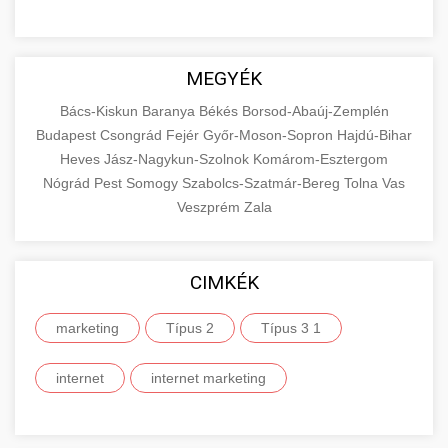
MEGYÉK
Bács-Kiskun
Baranya
Békés
Borsod-Abaúj-Zemplén
Budapest
Csongrád
Fejér
Győr-Moson-Sopron
Hajdú-Bihar
Heves
Jász-Nagykun-Szolnok
Komárom-Esztergom
Nógrád
Pest
Somogy
Szabolcs-Szatmár-Bereg
Tolna
Vas
Veszprém
Zala
CIMKÉK
marketing
Típus 2
Típus 3 1
internet
internet marketing