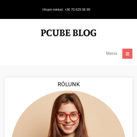
Hívjon minket: +36 70 629 06 90
Menü
RÓLUNK