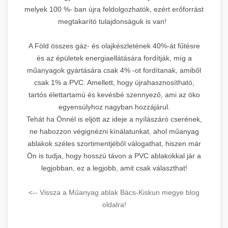
melyek 100 %- ban újra feldolgozhatók, ezért erőforrást
megtakarító tulajdonságuk is van!
A Föld összes gáz- és olajkészletének 40%-át fűtésre
és az épületek energiaellátására fordítják, míg a
műanyagok gyártására csak 4% -ot fordítanak, amiből
csak 1% a PVC. Amellett, hogy újrahasznosítható,
tartós élettartamú és kevésbé szennyező, ami az öko
egyensúlyhoz nagyban hozzájárul.
Tehát ha Önnél is eljött az ideje a nyílászáró cserének,
ne habozzon végignézni kínálatunkat, ahol műanyag
ablakok széles szortimentjéből válogathat, hiszen már
Ön is tudja, hogy hosszú távon a PVC ablakokkal jár a
legjobban, ez a legjobb, amit csak választhat!
<-- Vissza a Műanyag ablak Bács-Kiskun megye blog
oldalra!