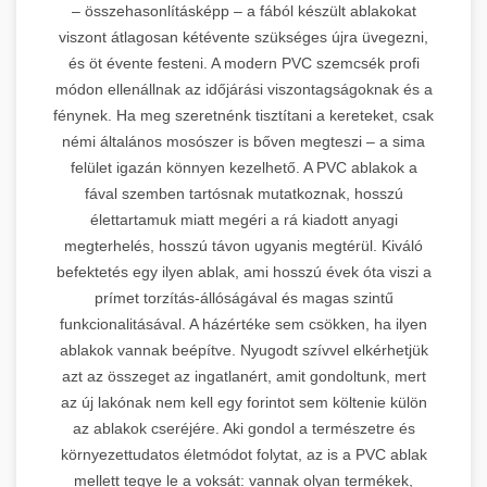
– összehasonlításképp – a fából készült ablakokat
viszont átlagosan kétévente szükséges újra üvegezni,
és öt évente festeni. A modern PVC szemcsék profi
módon ellenállnak az időjárási viszontagságoknak és a
fénynek. Ha meg szeretnénk tisztítani a kereteket, csak
némi általános mosószer is bőven megteszi – a sima
felület igazán könnyen kezelhető. A PVC ablakok a
fával szemben tartósnak mutatkoznak, hosszú
élettartamuk miatt megéri a rá kiadott anyagi
megterhelés, hosszú távon ugyanis megtérül. Kiváló
befektetés egy ilyen ablak, ami hosszú évek óta viszi a
prímet torzítás-állóságával és magas szintű
funkcionalitásával. A házértéke sem csökken, ha ilyen
ablakok vannak beépítve. Nyugodt szívvel elkérhetjük
azt az összeget az ingatlanért, amit gondoltunk, mert
az új lakónak nem kell egy forintot sem költenie külön
az ablakok cseréjére. Aki gondol a természetre és
környezettudatos életmódot folytat, az is a PVC ablak
mellett tegye le a voksát: vannak olyan termékek,