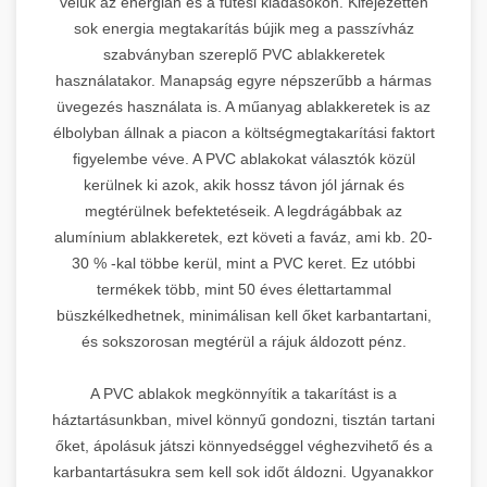
velük az energián és a fűtési kiadásokon. Kifejezetten
sok energia megtakarítás bújik meg a passzívház
szabványban szereplő PVC ablakkeretek
használatakor. Manapság egyre népszerűbb a hármas
üvegezés használata is. A műanyag ablakkeretek is az
élbolyban állnak a piacon a költségmegtakarítási faktort
figyelembe véve. A PVC ablakokat választók közül
kerülnek ki azok, akik hossz távon jól járnak és
megtérülnek befektetéseik. A legdrágábbak az
alumínium ablakkeretek, ezt követi a faváz, ami kb. 20-
30 % -kal többe kerül, mint a PVC keret. Ez utóbbi
termékek több, mint 50 éves élettartammal
büszkélkedhetnek, minimálisan kell őket karbantartani,
és sokszorosan megtérül a rájuk áldozott pénz.
A PVC ablakok megkönnyítik a takarítást is a
háztartásunkban, mivel könnyű gondozni, tisztán tartani
őket, ápolásuk játszi könnyedséggel véghezvihető és a
karbantartásukra sem kell sok időt áldozni. Ugyanakkor