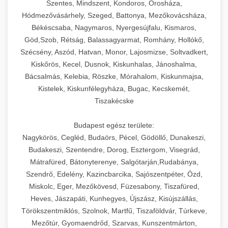
Szentes, Mindszent, Kondoros, Orosháza,
Hódmezővásárhely, Szeged, Battonya, Mezőkovácsháza,
Békéscsaba, Nagymaros, Nyergesújfalu, Kismaros,
Göd,Szob, Rétság, Balassagyarmat, Romhány, Hollókő,
Szécsény, Aszód, Hatvan, Monor, Lajosmizse, Soltvadkert,
Kiskőrös, Kecel, Dusnok, Kiskunhalas, Jánoshalma,
Bácsalmás, Kelebia, Röszke, Mórahalom, Kiskunmajsa,
Kistelek, Kiskunfélegyháza, Bugac, Kecskemét,
Tiszakécske
Budapest egész területe:
Nagykörös, Cegléd, Budaörs, Pécel, Gödöllő, Dunakeszi,
Budakeszi, Szentendre, Dorog, Esztergom, Visegrád,
Mátrafüred, Bátonyterenye, Salgótarján,Rudabánya,
Szendrő, Edelény, Kazincbarcika, Sajószentpéter, Ózd,
Miskolc, Eger, Mezőkövesd, Füzesabony, Tiszafüred,
Heves, Jászapáti, Kunhegyes, Újszász, Kisújszállás,
Törökszentmiklós, Szolnok, Martfű, Tiszaföldvár, Túrkeve,
Mezőtúr, Gyomaendrőd, Szarvas, Kunszentmárton,