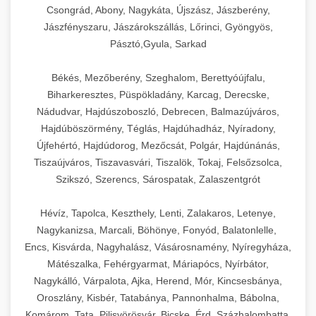
Csongrád, Abony, Nagykáta, Újszász, Jászberény,
Jászfényszaru, Jászárokszállás, Lőrinci, Gyöngyös,
Pásztó,Gyula, Sarkad
Békés, Mezőberény, Szeghalom, Berettyóújfalu,
Biharkeresztes, Püspökladány, Karcag, Derecske,
Nádudvar, Hajdúszoboszló, Debrecen, Balmazújváros,
Hajdúböszörmény, Téglás, Hajdúhadház, Nyíradony,
Újfehértó, Hajdúdorog, Mezőcsát, Polgár, Hajdúnánás,
Tiszaújváros, Tiszavasvári, Tiszalök, Tokaj, Felsőzsolca,
Szikszó, Szerencs, Sárospatak, Zalaszentgrót
Hévíz, Tapolca, Keszthely, Lenti, Zalakaros, Letenye,
Nagykanizsa, Marcali, Böhönye, Fonyód, Balatonlelle,
Encs, Kisvárda, Nagyhalász, Vásárosnamény, Nyíregyháza,
Mátészalka, Fehérgyarmat, Máriapócs, Nyírbátor,
Nagykálló, Várpalota, Ajka, Herend, Mór, Kincsesbánya,
Oroszlány, Kisbér, Tatabánya, Pannonhalma, Bábolna,
Komárom, Tata, Pilisvörösvár, Bicske, Érd, Százhalombatta,