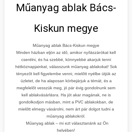
Műanyag ablak Bács-
Kiskun megye
Műanyag ablak Bács-Kiskun megye
Minden házban eljön az idő, amikor nyílászárókat kell
cserélni, és ha szebbé, könnyebbé akarjuk tenni
hétköznapjainkat, válasszunk műanyag ablakokat! Sok
tényezőt kell figyelembe venni, mielőtt nyélbe ütjük az
üzletet, de ha alaposan körbejárjuk a témát, és a
megfelelőt vesszük meg, jó pár évig gondolnunk sem
kell ablakvásárlásra. Ha jót akar magának, ne is
gondolkodjon másban, mint a PVC ablakokban, de
mielőtt elmegy vásárolni, nem árt pár dolgot tudni a
műanyag ablakokról.
Műanyag ablak – mi ezt választanánk az Ön
helyében!