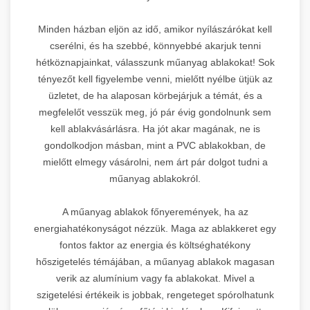
Minden házban eljön az idő, amikor nyílászárókat kell
cserélni, és ha szebbé, könnyebbé akarjuk tenni
hétköznapjainkat, válasszunk műanyag ablakokat! Sok
tényezőt kell figyelembe venni, mielőtt nyélbe ütjük az
üzletet, de ha alaposan körbejárjuk a témát, és a
megfelelőt vesszük meg, jó pár évig gondolnunk sem
kell ablakvásárlásra. Ha jót akar magának, ne is
gondolkodjon másban, mint a PVC ablakokban, de
mielőtt elmegy vásárolni, nem árt pár dolgot tudni a
műanyag ablakokról.
A műanyag ablakok főnyeremények, ha az
energiahatékonyságot nézzük. Maga az ablakkeret egy
fontos faktor az energia és költséghatékony
hőszigetelés témájában, a műanyag ablakok magasan
verik az alumínium vagy fa ablakokat. Mivel a
szigetelési értékeik is jobbak, rengeteget spórolhatunk