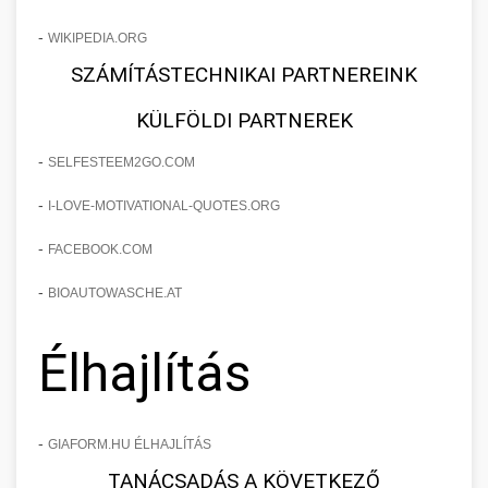
-
WIKIPEDIA.ORG
SZÁMÍTÁSTECHNIKAI PARTNEREINK
KÜLFÖLDI PARTNEREK
-
SELFESTEEM2GO.COM
-
I-LOVE-MOTIVATIONAL-QUOTES.ORG
-
FACEBOOK.COM
-
BIOAUTOWASCHE.AT
Élhajlítás
-
GIAFORM.HU ÉLHAJLÍTÁS
TANÁCSADÁS A KÖVETKEZŐ