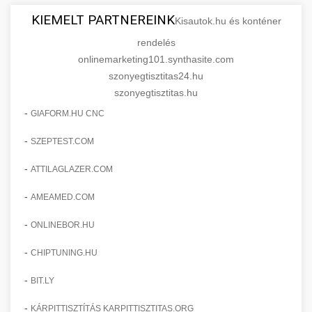
KIEMELT PARTNEREINK
Kisautok.hu és konténer
rendelés
onlinemarketing101.synthasite.com
szonyegtisztitas24.hu
szonyegtisztitas.hu
-
GIAFORM.HU CNC
-
SZEPTEST.COM
-
ATTILAGLAZER.COM
-
AMEAMED.COM
-
ONLINEBOR.HU
-
CHIPTUNING.HU
-
BIT.LY
-
KÁRPITTISZTÍTÁS KARPITTISZTITAS.ORG