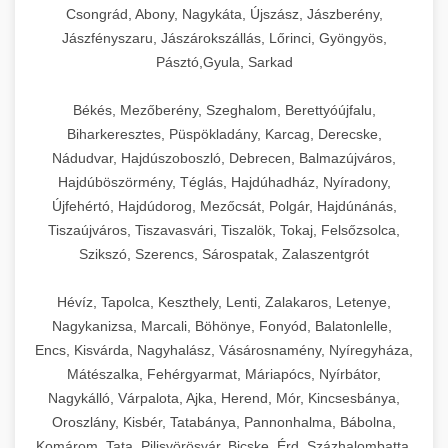
Csongrád, Abony, Nagykáta, Újszász, Jászberény,
Jászfényszaru, Jászárokszállás, Lőrinci, Gyöngyös,
Pásztó,Gyula, Sarkad
Békés, Mezőberény, Szeghalom, Berettyóújfalu,
Biharkeresztes, Püspökladány, Karcag, Derecske,
Nádudvar, Hajdúszoboszló, Debrecen, Balmazújváros,
Hajdúböszörmény, Téglás, Hajdúhadház, Nyíradony,
Újfehértó, Hajdúdorog, Mezőcsát, Polgár, Hajdúnánás,
Tiszaújváros, Tiszavasvári, Tiszalök, Tokaj, Felsőzsolca,
Szikszó, Szerencs, Sárospatak, Zalaszentgrót
Hévíz, Tapolca, Keszthely, Lenti, Zalakaros, Letenye,
Nagykanizsa, Marcali, Böhönye, Fonyód, Balatonlelle,
Encs, Kisvárda, Nagyhalász, Vásárosnamény, Nyíregyháza,
Mátészalka, Fehérgyarmat, Máriapócs, Nyírbátor,
Nagykálló, Várpalota, Ajka, Herend, Mór, Kincsesbánya,
Oroszlány, Kisbér, Tatabánya, Pannonhalma, Bábolna,
Komárom, Tata, Pilisvörösvár, Bicske, Érd, Százhalombatta,