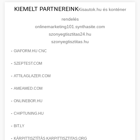
KIEMELT PARTNEREINK
Kisautok.hu és konténer
rendelés
onlinemarketing101.synthasite.com
szonyegtisztitas24.hu
szonyegtisztitas.hu
-
GIAFORM.HU CNC
-
SZEPTEST.COM
-
ATTILAGLAZER.COM
-
AMEAMED.COM
-
ONLINEBOR.HU
-
CHIPTUNING.HU
-
BIT.LY
-
KÁRPITTISZTÍTÁS KARPITTISZTITAS.ORG