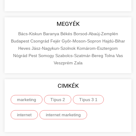
MEGYÉK
Bács-Kiskun
Baranya
Békés
Borsod-Abaúj-Zemplén
Budapest
Csongrád
Fejér
Győr-Moson-Sopron
Hajdú-Bihar
Heves
Jász-Nagykun-Szolnok
Komárom-Esztergom
Nógrád
Pest
Somogy
Szabolcs-Szatmár-Bereg
Tolna
Vas
Veszprém
Zala
CIMKÉK
marketing
Típus 2
Típus 3 1
internet
internet marketing