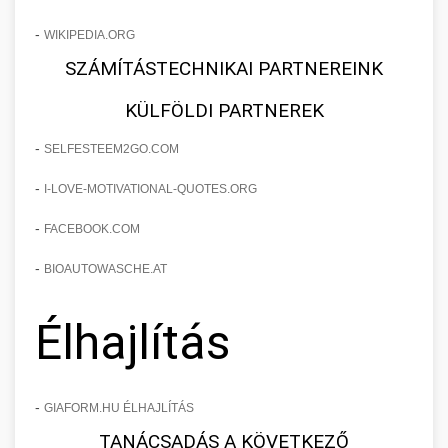
-
WIKIPEDIA.ORG
SZÁMÍTÁSTECHNIKAI PARTNEREINK
KÜLFÖLDI PARTNEREK
-
SELFESTEEM2GO.COM
-
I-LOVE-MOTIVATIONAL-QUOTES.ORG
-
FACEBOOK.COM
-
BIOAUTOWASCHE.AT
Élhajlítás
-
GIAFORM.HU ÉLHAJLÍTÁS
TANÁCSADÁS A KÖVETKEZŐ