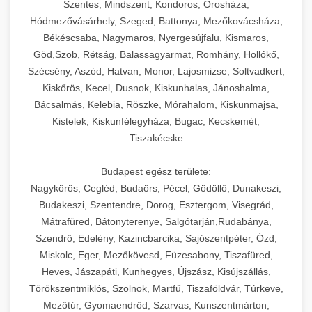
Szentes, Mindszent, Kondoros, Orosháza,
Hódmezővásárhely, Szeged, Battonya, Mezőkovácsháza,
Békéscsaba, Nagymaros, Nyergesújfalu, Kismaros,
Göd,Szob, Rétság, Balassagyarmat, Romhány, Hollókő,
Szécsény, Aszód, Hatvan, Monor, Lajosmizse, Soltvadkert,
Kiskőrös, Kecel, Dusnok, Kiskunhalas, Jánoshalma,
Bácsalmás, Kelebia, Röszke, Mórahalom, Kiskunmajsa,
Kistelek, Kiskunfélegyháza, Bugac, Kecskemét,
Tiszakécske
Budapest egész területe:
Nagykörös, Cegléd, Budaörs, Pécel, Gödöllő, Dunakeszi,
Budakeszi, Szentendre, Dorog, Esztergom, Visegrád,
Mátrafüred, Bátonyterenye, Salgótarján,Rudabánya,
Szendrő, Edelény, Kazincbarcika, Sajószentpéter, Ózd,
Miskolc, Eger, Mezőkövesd, Füzesabony, Tiszafüred,
Heves, Jászapáti, Kunhegyes, Újszász, Kisújszállás,
Törökszentmiklós, Szolnok, Martfű, Tiszaföldvár, Túrkeve,
Mezőtúr, Gyomaendrőd, Szarvas, Kunszentmárton,