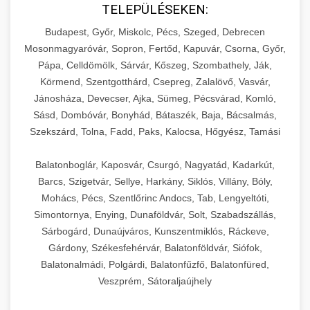
TELEPÜLÉSEKEN:
Budapest, Győr, Miskolc, Pécs, Szeged, Debrecen
Mosonmagyaróvár, Sopron, Fertőd, Kapuvár, Csorna, Győr,
Pápa, Celldömölk, Sárvár, Kőszeg, Szombathely, Ják,
Körmend, Szentgotthárd, Csepreg, Zalalövő, Vasvár,
Jánosháza, Devecser, Ajka, Sümeg, Pécsvárad, Komló,
Sásd, Dombóvár, Bonyhád, Bátaszék, Baja, Bácsalmás,
Szekszárd, Tolna, Fadd, Paks, Kalocsa, Hőgyész, Tamási
Balatonboglár, Kaposvár, Csurgó, Nagyatád, Kadarkút,
Barcs, Szigetvár, Sellye, Harkány, Siklós, Villány, Bóly,
Mohács, Pécs, Szentlőrinc Andocs, Tab, Lengyeltóti,
Simontornya, Enying, Dunaföldvár, Solt, Szabadszállás,
Sárbogárd, Dunaújváros, Kunszentmiklós, Ráckeve,
Gárdony, Székesfehérvár, Balatonföldvár, Siófok,
Balatonalmádi, Polgárdi, Balatonfűzfő, Balatonfüred,
Veszprém, Sátoraljaújhely