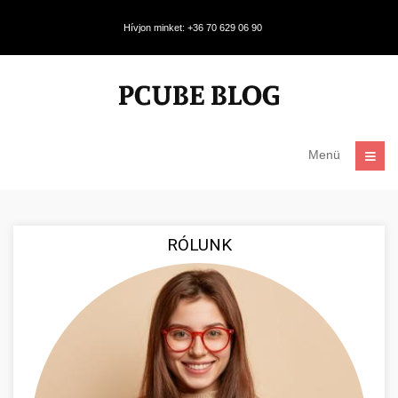
Hívjon minket: +36 70 629 06 90
Menü
RÓLUNK