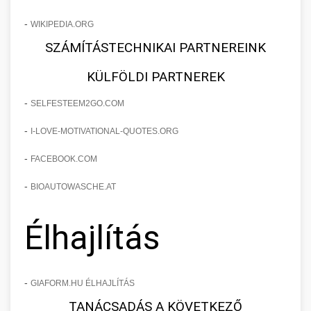
-
WIKIPEDIA.ORG
SZÁMÍTÁSTECHNIKAI PARTNEREINK
KÜLFÖLDI PARTNEREK
-
SELFESTEEM2GO.COM
-
I-LOVE-MOTIVATIONAL-QUOTES.ORG
-
FACEBOOK.COM
-
BIOAUTOWASCHE.AT
Élhajlítás
-
GIAFORM.HU ÉLHAJLÍTÁS
TANÁCSADÁS A KÖVETKEZŐ