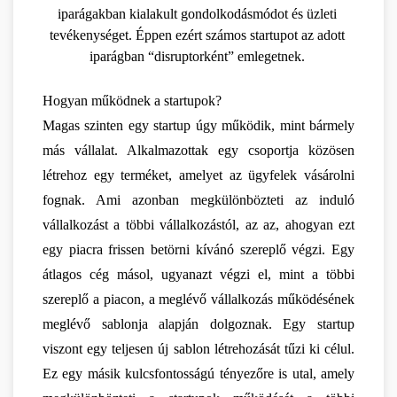
iparágakban kialakult gondolkodásmódot és üzleti 
tevékenységet. Éppen ezért számos startupot az adott 
iparágban “disruptorként” emlegetnek. 
Hogyan működnek a startupok?
Magas szinten egy startup úgy működik, mint bármely 
más vállalat. Alkalmazottak egy csoportja közösen 
létrehoz egy terméket, amelyet az ügyfelek vásárolni 
fognak. Ami azonban megkülönbözteti az induló 
vállalkozást a többi vállalkozástól, az az, ahogyan ezt 
egy piacra frissen betörni kívánó szereplő végzi. Egy 
átlagos cég másol, ugyanazt végzi el, mint a többi 
szereplő a piacon, a meglévő vállalkozás működésének 
meglévő sablonja alapján dolgoznak. Egy startup 
viszont egy teljesen új sablon létrehozását tűzi ki célul. 
Ez egy másik kulcsfontosságú tényezőre is utal, amely 