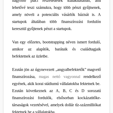
nagyobb piaci részesedések kialakításában, ami 
lehetővé teszi számukra, hogy több pénzt gyűjtsenek, 
amely növeli a potenciális vásárlók bázisát is. A 
startupok általában több finanszírozási fordulón 
keresztül gyűjtenek pénzt a startupok.
Van egy előzetes, bootstrapping néven ismert forduló, 
amikor az alapítók, barátaik és családtagjaik 
befektetnek az üzletbe.
Ezután jön az úgynevezett „angyalbefektetők” magvető 
finanszírozása, 
magas nettó vagyonnal
 rendelkező 
egyének, akik korai stádiumú vállalatokba fektetnek be.
Ezután következnek az A, B, C és D sorozatú 
finanszírozási fordulók, elsősorban kockázatitőke-
társaságok vezetésével, amelyek dollár tíz-százmilliókat 
fektetnek be a vállalatokba.