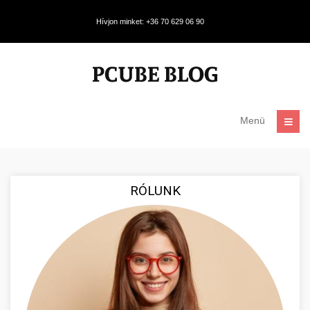
Hívjon minket: +36 70 629 06 90
Menü
RÓLUNK