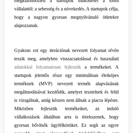
megkülönbözteti a startupok működését a többi 
vállalattól: a sebesség és a növekedés. A startupok célja, 
hogy a nagyon gyorsan megnyilvánuló ötletekre 
alapozzanak.
Gyakran ezt egy iterációnak nevezett folyamat révén 
teszik meg, amelyben visszacsatolással és használati 
adatokkal folyamatosan fejlesztik
 a termékeket. A 
startupok jelentős része egy minimálisan életképes 
terméknek (MVP) nevezett termék alapvázának 
megálmodásával kezdődik, amelyet tesztelnek és felül 
is vizsgálnak, amíg készen nem állnak a piacra lépésre. 
Miközben fejlesztik termékeiket, az induló 
vállalkozások általában arra is törekszenek, hogy 
gyorsan bővítsék ügyfélkörüket. Ez segít az egyre 