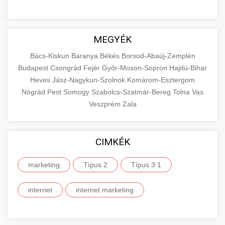
MEGYÉK
Bács-Kiskun
Baranya
Békés
Borsod-Abaúj-Zemplén
Budapest
Csongrád
Fejér
Győr-Moson-Sopron
Hajdú-Bihar
Heves
Jász-Nagykun-Szolnok
Komárom-Esztergom
Nógrád
Pest
Somogy
Szabolcs-Szatmár-Bereg
Tolna
Vas
Veszprém
Zala
CIMKÉK
marketing
Típus 2
Típus 3 1
internet
internet marketing