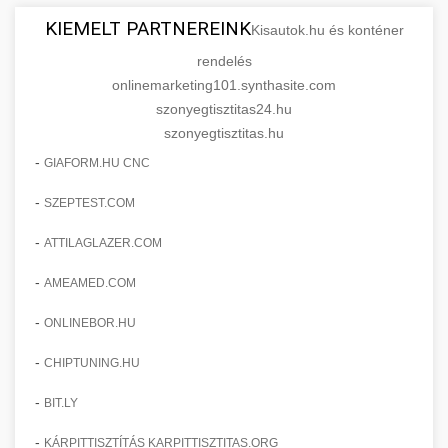
KIEMELT PARTNEREINK
Kisautok.hu és konténer
rendelés
onlinemarketing101.synthasite.com
szonyegtisztitas24.hu
szonyegtisztitas.hu
-
GIAFORM.HU CNC
-
SZEPTEST.COM
-
ATTILAGLAZER.COM
-
AMEAMED.COM
-
ONLINEBOR.HU
-
CHIPTUNING.HU
-
BIT.LY
-
KÁRPITTISZTÍTÁS KARPITTISZTITAS.ORG