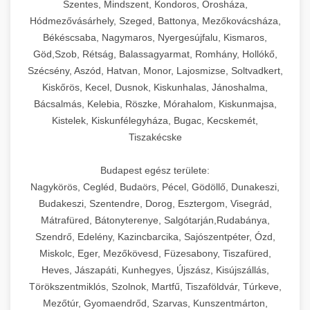
Szentes, Mindszent, Kondoros, Orosháza,
Hódmezővásárhely, Szeged, Battonya, Mezőkovácsháza,
Békéscsaba, Nagymaros, Nyergesújfalu, Kismaros,
Göd,Szob, Rétság, Balassagyarmat, Romhány, Hollókő,
Szécsény, Aszód, Hatvan, Monor, Lajosmizse, Soltvadkert,
Kiskőrös, Kecel, Dusnok, Kiskunhalas, Jánoshalma,
Bácsalmás, Kelebia, Röszke, Mórahalom, Kiskunmajsa,
Kistelek, Kiskunfélegyháza, Bugac, Kecskemét,
Tiszakécske
Budapest egész területe:
Nagykörös, Cegléd, Budaörs, Pécel, Gödöllő, Dunakeszi,
Budakeszi, Szentendre, Dorog, Esztergom, Visegrád,
Mátrafüred, Bátonyterenye, Salgótarján,Rudabánya,
Szendrő, Edelény, Kazincbarcika, Sajószentpéter, Ózd,
Miskolc, Eger, Mezőkövesd, Füzesabony, Tiszafüred,
Heves, Jászapáti, Kunhegyes, Újszász, Kisújszállás,
Törökszentmiklós, Szolnok, Martfű, Tiszaföldvár, Túrkeve,
Mezőtúr, Gyomaendrőd, Szarvas, Kunszentmárton,