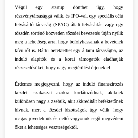
Végül egy startup dönthet úgy, hogy 
részvénytársasággá válik, és IPO-val, egy speciális célú 
felvásárló társaság (SPAC) általi felvásárlás vagy egy 
tőzsdén történő közvetlen tőzsdei bevezetés útján nyílik 
meg a lehetőség arra, hogy befolyhassanak a bevételek 
kívülről is. Bárki befektethet egy állami társaságba, az 
induló alapítók és a korai támogatók eladhatják 
részesedésüket, hogy nagy megtérülést érjenek el.
Érdemes megjegyezni, hogy az induló finanszírozás 
kezdeti szakaszai azokra korlátozódnak, akiknek 
különösen nagy a zsebük, akit akkreditált befektetőnek 
hívnak, mert a tőzsdei bizottságok úgy vélik, hogy 
magas jövedelmük és nettó vagyonuk segít megvédeni 
őket a lehetséges veszteségektől. 