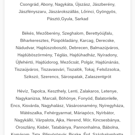
Csongrád, Abony, Nagykáta, Újszász, Jászberény,
Jászfényszaru, Jászárokszállás, Lőrinci, Gyöngyös,
Pásztó,Gyula, Sarkad
Békés, Mezőberény, Szeghalom, Berettyóújfalu,
Biharkeresztes, Püspökladány, Karcag, Derecske,
Nádudvar, Hajdúszoboszló, Debrecen, Balmazújváros,
Hajdúböszörmény, Téglás, Hajdúhadház, Nyíradony,
Újfehértó, Hajdúdorog, Mezőcsát, Polgár, Hajdúnánás,
Tiszaújváros, Tiszavasvári, Tiszalök, Tokaj, Felsőzsolca,
Szikszó, Szerencs, Sárospatak, Zalaszentgrót
Hévíz, Tapolca, Keszthely, Lenti, Zalakaros, Letenye,
Nagykanizsa, Marcali, Böhönye, Fonyód, Balatonlelle,
Encs, Kisvárda, Nagyhalász, Vásárosnamény, Nyíregyháza,
Mátészalka, Fehérgyarmat, Máriapócs, Nyírbátor,
Nagykálló, Várpalota, Ajka, Herend, Mór, Kincsesbánya,
Oroszlány, Kisbér, Tatabánya, Pannonhalma, Bábolna,
Komárom, Tata, Pilisvörösvár, Bicske, Érd, Százhalombatta,