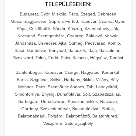
TELEPÜLÉSEKEN:
Budapest, Győr, Miskolc, Pécs, Szeged, Debrecen
Mosonmagyaróvár, Sopron, Fertőd, Kapuvár, Csorna, Győr,
Pápa, Celldömölk, Sárvár, Kőszeg, Szombathely, Ják,
Körmend, Szentgotthárd, Csepreg, Zalalövő, Vasvár,
Jánosháza, Devecser, Ajka, Sümeg, Pécsvárad, Komló,
Sásd, Dombóvár, Bonyhád, Bátaszék, Baja, Bácsalmás,
Szekszárd, Tolna, Fadd, Paks, Kalocsa, Hőgyész, Tamási
Balatonboglár, Kaposvár, Csurgó, Nagyatád, Kadarkút,
Barcs, Szigetvár, Sellye, Harkány, Siklós, Villány, Bóly,
Mohács, Pécs, Szentlőrinc Andocs, Tab, Lengyeltóti,
Simontornya, Enying, Dunaföldvár, Solt, Szabadszállás,
Sárbogárd, Dunaújváros, Kunszentmiklós, Ráckeve,
Gárdony, Székesfehérvár, Balatonföldvár, Siófok,
Balatonalmádi, Polgárdi, Balatonfűzfő, Balatonfüred,
Veszprém, Sátoraljaújhely