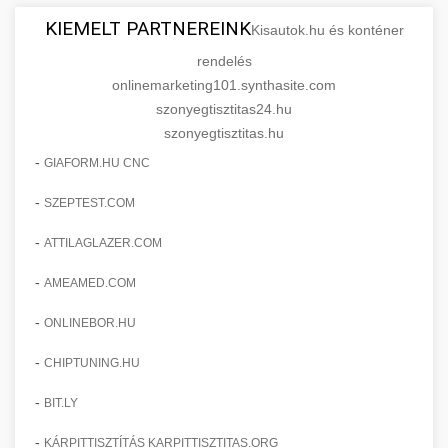
KIEMELT PARTNEREINK
Kisautok.hu és konténer
rendelés
onlinemarketing101.synthasite.com
szonyegtisztitas24.hu
szonyegtisztitas.hu
-
GIAFORM.HU CNC
-
SZEPTEST.COM
-
ATTILAGLAZER.COM
-
AMEAMED.COM
-
ONLINEBOR.HU
-
CHIPTUNING.HU
-
BIT.LY
-
KÁRPITTISZTÍTÁS KARPITTISZTITAS.ORG