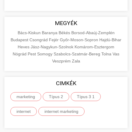
MEGYÉK
Bács-Kiskun
Baranya
Békés
Borsod-Abaúj-Zemplén
Budapest
Csongrád
Fejér
Győr-Moson-Sopron
Hajdú-Bihar
Heves
Jász-Nagykun-Szolnok
Komárom-Esztergom
Nógrád
Pest
Somogy
Szabolcs-Szatmár-Bereg
Tolna
Vas
Veszprém
Zala
CIMKÉK
marketing
Típus 2
Típus 3 1
internet
internet marketing