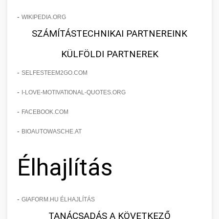
-
WIKIPEDIA.ORG
SZÁMÍTÁSTECHNIKAI PARTNEREINK
KÜLFÖLDI PARTNEREK
-
SELFESTEEM2GO.COM
-
I-LOVE-MOTIVATIONAL-QUOTES.ORG
-
FACEBOOK.COM
-
BIOAUTOWASCHE.AT
Élhajlítás
-
GIAFORM.HU ÉLHAJLÍTÁS
TANÁCSADÁS A KÖVETKEZŐ