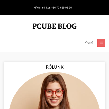
Hívjon minket: +36 70 629 06 90
Menü
RÓLUNK