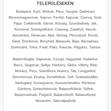
TELEPÜLÉSEKEN:
Budapest, Győr, Miskolc, Pécs, Szeged, Debrecen
Mosonmagyaróvár, Sopron, Fertőd, Kapuvár, Csorna, Győr,
Pápa, Celldömölk, Sárvár, Kőszeg, Szombathely, Ják,
Körmend, Szentgotthárd, Csepreg, Zalalövő, Vasvár,
Jánosháza, Devecser, Ajka, Sümeg, Pécsvárad, Komló,
Sásd, Dombóvár, Bonyhád, Bátaszék, Baja, Bácsalmás,
Szekszárd, Tolna, Fadd, Paks, Kalocsa, Hőgyész, Tamási
Balatonboglár, Kaposvár, Csurgó, Nagyatád, Kadarkút,
Barcs, Szigetvár, Sellye, Harkány, Siklós, Villány, Bóly,
Mohács, Pécs, Szentlőrinc Andocs, Tab, Lengyeltóti,
Simontornya, Enying, Dunaföldvár, Solt, Szabadszállás,
Sárbogárd, Dunaújváros, Kunszentmiklós, Ráckeve,
Gárdony, Székesfehérvár, Balatonföldvár, Siófok,
Balatonalmádi, Polgárdi, Balatonfűzfő, Balatonfüred,
Veszprém, Sátoraljaújhely