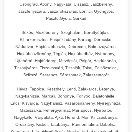
Csongrád, Abony, Nagykáta, Újszász, Jászberény,
Jászfényszaru, Jászárokszállás, Lőrinci, Gyöngyös,
Pásztó,Gyula, Sarkad
Békés, Mezőberény, Szeghalom, Berettyóújfalu,
Biharkeresztes, Püspökladány, Karcag, Derecske,
Nádudvar, Hajdúszoboszló, Debrecen, Balmazújváros,
Hajdúböszörmény, Téglás, Hajdúhadház, Nyíradony,
Újfehértó, Hajdúdorog, Mezőcsát, Polgár, Hajdúnánás,
Tiszaújváros, Tiszavasvári, Tiszalök, Tokaj, Felsőzsolca,
Szikszó, Szerencs, Sárospatak, Zalaszentgrót
Hévíz, Tapolca, Keszthely, Lenti, Zalakaros, Letenye,
Nagykanizsa, Marcali, Böhönye, Fonyód, Balatonlelle,
Encs, Kisvárda, Nagyhalász, Vásárosnamény, Nyíregyháza,
Mátészalka, Fehérgyarmat, Máriapócs, Nyírbátor,
Nagykálló, Várpalota, Ajka, Herend, Mór, Kincsesbánya,
Oroszlány, Kisbér, Tatabánya, Pannonhalma, Bábolna,
Komárom, Tata, Pilisvörösvár, Bicske, Érd, Százhalombatta,