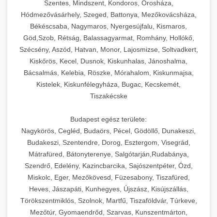
Szentes, Mindszent, Kondoros, Orosháza,
Hódmezővásárhely, Szeged, Battonya, Mezőkovácsháza,
Békéscsaba, Nagymaros, Nyergesújfalu, Kismaros,
Göd,Szob, Rétság, Balassagyarmat, Romhány, Hollókő,
Szécsény, Aszód, Hatvan, Monor, Lajosmizse, Soltvadkert,
Kiskőrös, Kecel, Dusnok, Kiskunhalas, Jánoshalma,
Bácsalmás, Kelebia, Röszke, Mórahalom, Kiskunmajsa,
Kistelek, Kiskunfélegyháza, Bugac, Kecskemét,
Tiszakécske
Budapest egész területe:
Nagykörös, Cegléd, Budaörs, Pécel, Gödöllő, Dunakeszi,
Budakeszi, Szentendre, Dorog, Esztergom, Visegrád,
Mátrafüred, Bátonyterenye, Salgótarján,Rudabánya,
Szendrő, Edelény, Kazincbarcika, Sajószentpéter, Ózd,
Miskolc, Eger, Mezőkövesd, Füzesabony, Tiszafüred,
Heves, Jászapáti, Kunhegyes, Újszász, Kisújszállás,
Törökszentmiklós, Szolnok, Martfű, Tiszaföldvár, Túrkeve,
Mezőtúr, Gyomaendrőd, Szarvas, Kunszentmárton,