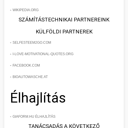
-
WIKIPEDIA.ORG
SZÁMÍTÁSTECHNIKAI PARTNEREINK
KÜLFÖLDI PARTNEREK
-
SELFESTEEM2GO.COM
-
I-LOVE-MOTIVATIONAL-QUOTES.ORG
-
FACEBOOK.COM
-
BIOAUTOWASCHE.AT
Élhajlítás
-
GIAFORM.HU ÉLHAJLÍTÁS
TANÁCSADÁS A KÖVETKEZŐ