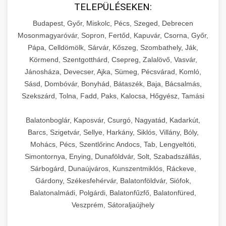
TELEPÜLÉSEKEN:
Budapest, Győr, Miskolc, Pécs, Szeged, Debrecen
Mosonmagyaróvár, Sopron, Fertőd, Kapuvár, Csorna, Győr,
Pápa, Celldömölk, Sárvár, Kőszeg, Szombathely, Ják,
Körmend, Szentgotthárd, Csepreg, Zalalövő, Vasvár,
Jánosháza, Devecser, Ajka, Sümeg, Pécsvárad, Komló,
Sásd, Dombóvár, Bonyhád, Bátaszék, Baja, Bácsalmás,
Szekszárd, Tolna, Fadd, Paks, Kalocsa, Hőgyész, Tamási
Balatonboglár, Kaposvár, Csurgó, Nagyatád, Kadarkút,
Barcs, Szigetvár, Sellye, Harkány, Siklós, Villány, Bóly,
Mohács, Pécs, Szentlőrinc Andocs, Tab, Lengyeltóti,
Simontornya, Enying, Dunaföldvár, Solt, Szabadszállás,
Sárbogárd, Dunaújváros, Kunszentmiklós, Ráckeve,
Gárdony, Székesfehérvár, Balatonföldvár, Siófok,
Balatonalmádi, Polgárdi, Balatonfűzfő, Balatonfüred,
Veszprém, Sátoraljaújhely