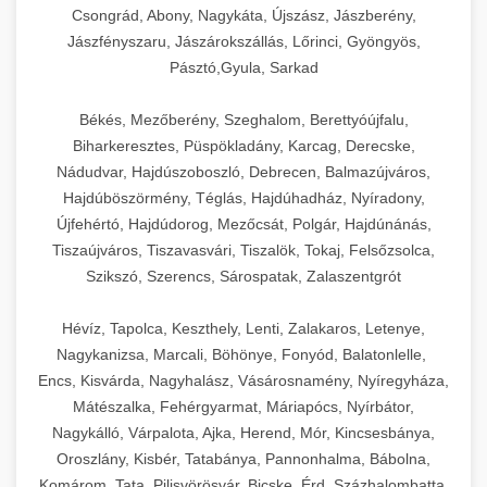
Csongrád, Abony, Nagykáta, Újszász, Jászberény,
Jászfényszaru, Jászárokszállás, Lőrinci, Gyöngyös,
Pásztó,Gyula, Sarkad
Békés, Mezőberény, Szeghalom, Berettyóújfalu,
Biharkeresztes, Püspökladány, Karcag, Derecske,
Nádudvar, Hajdúszoboszló, Debrecen, Balmazújváros,
Hajdúböszörmény, Téglás, Hajdúhadház, Nyíradony,
Újfehértó, Hajdúdorog, Mezőcsát, Polgár, Hajdúnánás,
Tiszaújváros, Tiszavasvári, Tiszalök, Tokaj, Felsőzsolca,
Szikszó, Szerencs, Sárospatak, Zalaszentgrót
Hévíz, Tapolca, Keszthely, Lenti, Zalakaros, Letenye,
Nagykanizsa, Marcali, Böhönye, Fonyód, Balatonlelle,
Encs, Kisvárda, Nagyhalász, Vásárosnamény, Nyíregyháza,
Mátészalka, Fehérgyarmat, Máriapócs, Nyírbátor,
Nagykálló, Várpalota, Ajka, Herend, Mór, Kincsesbánya,
Oroszlány, Kisbér, Tatabánya, Pannonhalma, Bábolna,
Komárom, Tata, Pilisvörösvár, Bicske, Érd, Százhalombatta,