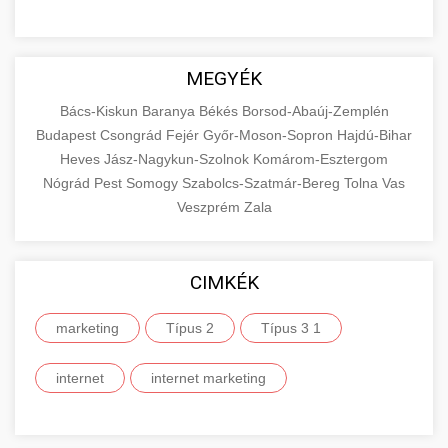
MEGYÉK
Bács-Kiskun
Baranya
Békés
Borsod-Abaúj-Zemplén
Budapest
Csongrád
Fejér
Győr-Moson-Sopron
Hajdú-Bihar
Heves
Jász-Nagykun-Szolnok
Komárom-Esztergom
Nógrád
Pest
Somogy
Szabolcs-Szatmár-Bereg
Tolna
Vas
Veszprém
Zala
CIMKÉK
marketing
Típus 2
Típus 3 1
internet
internet marketing