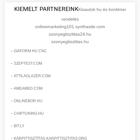
KIEMELT PARTNEREINK
Kisautok.hu és konténer
rendelés
onlinemarketing101.synthasite.com
szonyegtisztitas24.hu
szonyegtisztitas.hu
-
GIAFORM.HU CNC
-
SZEPTEST.COM
-
ATTILAGLAZER.COM
-
AMEAMED.COM
-
ONLINEBOR.HU
-
CHIPTUNING.HU
-
BIT.LY
-
KÁRPITTISZTÍTÁS KARPITTISZTITAS.ORG