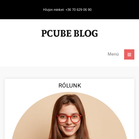
Hívjon minket: +36 70 629 06 90
Menü
RÓLUNK