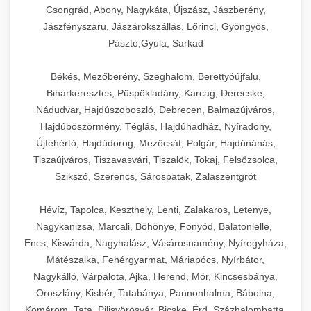
Csongrád, Abony, Nagykáta, Újszász, Jászberény,
Jászfényszaru, Jászárokszállás, Lőrinci, Gyöngyös,
Pásztó,Gyula, Sarkad
Békés, Mezőberény, Szeghalom, Berettyóújfalu,
Biharkeresztes, Püspökladány, Karcag, Derecske,
Nádudvar, Hajdúszoboszló, Debrecen, Balmazújváros,
Hajdúböszörmény, Téglás, Hajdúhadház, Nyíradony,
Újfehértó, Hajdúdorog, Mezőcsát, Polgár, Hajdúnánás,
Tiszaújváros, Tiszavasvári, Tiszalök, Tokaj, Felsőzsolca,
Szikszó, Szerencs, Sárospatak, Zalaszentgrót
Hévíz, Tapolca, Keszthely, Lenti, Zalakaros, Letenye,
Nagykanizsa, Marcali, Böhönye, Fonyód, Balatonlelle,
Encs, Kisvárda, Nagyhalász, Vásárosnamény, Nyíregyháza,
Mátészalka, Fehérgyarmat, Máriapócs, Nyírbátor,
Nagykálló, Várpalota, Ajka, Herend, Mór, Kincsesbánya,
Oroszlány, Kisbér, Tatabánya, Pannonhalma, Bábolna,
Komárom, Tata, Pilisvörösvár, Bicske, Érd, Százhalombatta,