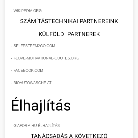
-
WIKIPEDIA.ORG
SZÁMÍTÁSTECHNIKAI PARTNEREINK
KÜLFÖLDI PARTNEREK
-
SELFESTEEM2GO.COM
-
I-LOVE-MOTIVATIONAL-QUOTES.ORG
-
FACEBOOK.COM
-
BIOAUTOWASCHE.AT
Élhajlítás
-
GIAFORM.HU ÉLHAJLÍTÁS
TANÁCSADÁS A KÖVETKEZŐ