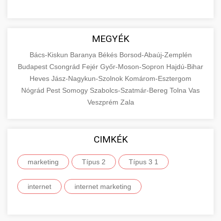
MEGYÉK
Bács-Kiskun
Baranya
Békés
Borsod-Abaúj-Zemplén
Budapest
Csongrád
Fejér
Győr-Moson-Sopron
Hajdú-Bihar
Heves
Jász-Nagykun-Szolnok
Komárom-Esztergom
Nógrád
Pest
Somogy
Szabolcs-Szatmár-Bereg
Tolna
Vas
Veszprém
Zala
CIMKÉK
marketing
Típus 2
Típus 3 1
internet
internet marketing