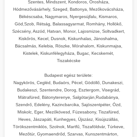
Szentes, Mindszent, Kondoros, Orosháza,
Hódmezővásárhely, Szeged, Battonya, Mezőkovácsháza,
Békéscsaba, Nagymaros, Nyergesújfalu, Kismaros,
Göd,Szob, Rétság, Balassagyarmat, Romhány, Hollókő,
Szécsény, Aszód, Hatvan, Monor, Lajosmizse, Soltvadkert,
Kiskőrös, Kecel, Dusnok, Kiskunhalas, Jánoshalma,
Bácsalmás, Kelebia, Röszke, Mórahalom, Kiskunmajsa,
Kistelek, Kiskunfélegyháza, Bugac, Kecskemét,
Tiszakécske
Budapest egész területe:
Nagykörös, Cegléd, Budaörs, Pécel, Gödöllő, Dunakeszi,
Budakeszi, Szentendre, Dorog, Esztergom, Visegrád,
Mátrafüred, Bátonyterenye, Salgótarján,Rudabánya,
Szendrő, Edelény, Kazincbarcika, Sajószentpéter, Ózd,
Miskolc, Eger, Mezőkövesd, Füzesabony, Tiszafüred,
Heves, Jászapáti, Kunhegyes, Újszász, Kisújszállás,
Törökszentmiklós, Szolnok, Martfű, Tiszaföldvár, Túrkeve,
Mezőtúr, Gyomaendrőd, Szarvas, Kunszentmárton,