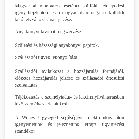
Magyar állampolgárok esetében külföldi letelepedési
igény bejelentése és a
magyar állampolgárok
külföldi
lakóhelyváltozásának jelzése.
Anyakönyvi kivonat megszerzése.
Születési és házassági anyakönyvi papírok.
Szállásadói ügyek lebonyolítása:
Szállásadói nyilatkozat a hozzájárulás formájáról,
előzetes hozzájárulás jelzése és szállásadói értesülési
szolgáltatás.
Tájékoztatás a személyiadat- és lakcímnyilvántartásban
lévő személyes adatainkról:
A Webes Ügysegéd segítségével elektronikus úton
igényelhetünk és jelezhetünk effajta ügyintézési
szándékot.