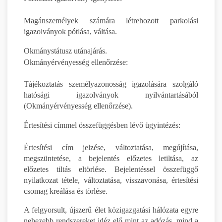
Magánszemélyek számára létrehozott parkolási
igazolványok pótlása, váltása.
Okmánystátusz utánajárás.
Okmányérvényesség ellenőrzése:
Tájékoztatás személyazonosság igazolására szolgáló
hatósági igazolványok nyilvántartásából
(Okmányérvényesség ellenőrzése).
Értesítési címmel összefüggésben lévő ügyintézés:
Értesítési cím jelzése, változtatása, megújítása,
megszüntetése, a bejelentés előzetes letiltása, az
előzetes tiltás eltörlése. Bejelentéssel összefüggő
nyilatkozat tétele, változtatása, visszavonása, értesítési
csomag kreálása és törlése.
A felgyorsult, újszerű élet közigazgatási hálózata egyre
nehezebb rendszereket idéz elő mint az adózás, mind a