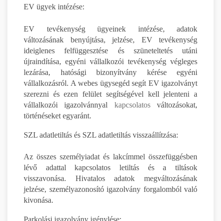
EV ügyek intézése:
EV tevékenység ügyeinek intézése, adatok
változásának benyújtása, jelzése, EV tevékenység
ideiglenes felfüggesztése és szüneteltetés utáni
újraindítása, egyéni vállalkozói tevékenység végleges
lezárása, hatósági bizonyítvány kérése egyéni
vállalkozásról. A webes ügysegéd segít EV igazolványt
szerezni és ezen felület segítségével kell jelenteni a
vállalkozói igazolvánnyal
kapcsolatos
változásokat,
történéseket egyaránt.
SZL adatletiltás és SZL adatletiltás visszaállítzása:
Az összes személyiadat és lakcímmel összefüggésben
lévő adattal kapcsolatos letiltás és a tiltások
visszavonása. Hivatalos adatok megváltozásának
jelzése, személyazonosító igazolvány forgalomból való
kivonása.
Parkolási igazolvány igénylése: