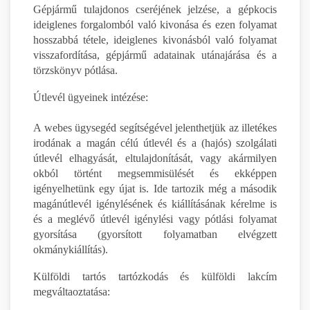
Gépjármű tulajdonos cseréjének jelzése, a gépkocis
ideiglenes forgalomból való kivonása és ezen folyamat
hosszabbá tétele, ideiglenes kivonásból való folyamat
visszafordítása, gépjármű adatainak utánajárása és a
törzskönyv pótlása.
Útlevél ügyeinek intézése:
A webes ügysegéd segítségével jelenthetjük az illetékes
irodának a magán célú útlevél és a (hajós) szolgálati
útlevél elhagyását, eltulajdonítását, vagy akármilyen
okból történt megsemmisülését és ekképpen
igényelhetünk egy újat is. Ide tartozik még a második
magánútlevél igénylésének és kiállításának kérelme is
és a meglévő útlevél igénylési vagy pótlási folyamat
gyorsítása (gyorsított folyamatban elvégzett
okmánykiállítás).
Külföldi tartós tartózkodás és külföldi lakcím
megváltaoztatása: