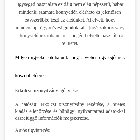
ügysegéd használata ezidáig nem elég népszerű, habár
mindenki számára könnyedén elérhető és jelentősen
egyszerűbbé teszi az életünket. Ahelyett, hogy
mindennapi ügyintézési gondokkal a jogászokhoz vagy
a könyvelőhöz rohannánk,
megéri helyette használni a
felületet.
Milyen ügyeket oldhatunk meg a webes ügysegédnek
köszönhetően?
Erkölcsi bizonyítvány igénylése:
A hatósági erkölcsi bizonyítvány lekérése, a hiteles
kiadás ellenőrzése és bűnügyi nyilvántartási adatokkal
összefüggő információk megszerzése.
Autós ügyintézés: