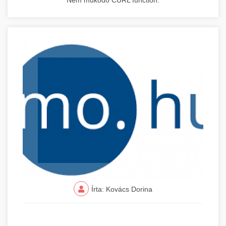
Nem működő CURL function.
Írta: Kovács Dorina