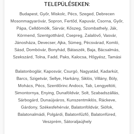
TELEPÜLÉSEKEN:
Budapest, Győr, Miskolc, Pécs, Szeged, Debrecen
Mosonmagyaróvár, Sopron, Fertőd, Kapuvár, Csorna, Győr,
Pápa, Celldömölk, Sárvár, Kőszeg, Szombathely, Ják,
Körmend, Szentgotthárd, Csepreg, Zalalövő, Vasvár,
Jánosháza, Devecser, Ajka, Sümeg, Pécsvárad, Komló,
Sásd, Dombóvár, Bonyhád, Bátaszék, Baja, Bácsalmás,
Szekszárd, Tolna, Fadd, Paks, Kalocsa, Hőgyész, Tamási
Balatonboglár, Kaposvár, Csurgó, Nagyatád, Kadarkút,
Barcs, Szigetvár, Sellye, Harkány, Siklós, Villány, Bóly,
Mohács, Pécs, Szentlőrinc Andocs, Tab, Lengyeltóti,
Simontornya, Enying, Dunaföldvár, Solt, Szabadszállás,
Sárbogárd, Dunaújváros, Kunszentmiklós, Ráckeve,
Gárdony, Székesfehérvár, Balatonföldvár, Siófok,
Balatonalmádi, Polgárdi, Balatonfűzfő, Balatonfüred,
Veszprém, Sátoraljaújhely