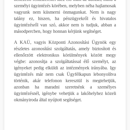
személyi ügyintézés körében, melyben néha hajlamosak
vagyunk nem kiismerni önmagunkat. Nem is nagy
talány ez, hiszen, ha pénzügyekről és hivatalos
ügyintézésről van szó, akkor nem is tudjuk, abban a
másodpercben, hogy honnan kérjünk segítséget.
A KAÜ, vagyis Központi Azonosítási Ügynök egy
részletes azonosítási szolgáltatás, amely biztosított és
ellenőrzött elektronikus körülmények között megy
végbe: azonosítja a szolgáltatással élő személyt, az
igényeket pedig elküldi az intézmények irányába. Igy
ügyintézés már nem csak Ügyfélkapun lebonyolítva
történik, akár telefonon keresztül is megtehetjük,
azonban ha maradni szeretnénk a személyes
ügyintézésnél, igénybe vehetjük a lakóhelyhez közeli
okmányiroda által nyújtott segítséget.