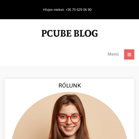
Hívjon minket: +36 70 629 06 90
Menü
RÓLUNK