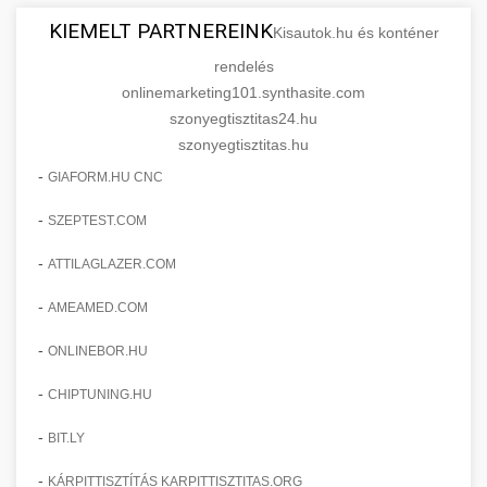
KIEMELT PARTNEREINK
Kisautok.hu és konténer
rendelés
onlinemarketing101.synthasite.com
szonyegtisztitas24.hu
szonyegtisztitas.hu
-
GIAFORM.HU CNC
-
SZEPTEST.COM
-
ATTILAGLAZER.COM
-
AMEAMED.COM
-
ONLINEBOR.HU
-
CHIPTUNING.HU
-
BIT.LY
-
KÁRPITTISZTÍTÁS KARPITTISZTITAS.ORG