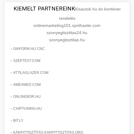
KIEMELT PARTNEREINK
Kisautok.hu és konténer
rendelés
onlinemarketing101.synthasite.com
szonyegtisztitas24.hu
szonyegtisztitas.hu
-
GIAFORM.HU CNC
-
SZEPTEST.COM
-
ATTILAGLAZER.COM
-
AMEAMED.COM
-
ONLINEBOR.HU
-
CHIPTUNING.HU
-
BIT.LY
-
KÁRPITTISZTÍTÁS KARPITTISZTITAS.ORG