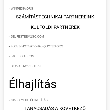
-
WIKIPEDIA.ORG
SZÁMÍTÁSTECHNIKAI PARTNEREINK
KÜLFÖLDI PARTNEREK
-
SELFESTEEM2GO.COM
-
I-LOVE-MOTIVATIONAL-QUOTES.ORG
-
FACEBOOK.COM
-
BIOAUTOWASCHE.AT
Élhajlítás
-
GIAFORM.HU ÉLHAJLÍTÁS
TANÁCSADÁS A KÖVETKEZŐ