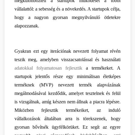
megkülönbözteti a startupok működését a többi 
vállalattól: a sebesség és a növekedés. A startupok célja, 
hogy a nagyon gyorsan megnyilvánuló ötletekre 
alapozzanak.
Gyakran ezt egy iterációnak nevezett folyamat révén 
teszik meg, amelyben visszacsatolással és használati 
adatokkal folyamatosan fejlesztik
 a termékeket. A 
startupok jelentős része egy minimálisan életképes 
terméknek (MVP) nevezett termék alapvázának 
megálmodásával kezdődik, amelyet tesztelnek és felül 
is vizsgálnak, amíg készen nem állnak a piacra lépésre. 
Miközben fejlesztik termékeiket, az induló 
vállalkozások általában arra is törekszenek, hogy 
gyorsan bővítsék ügyfélkörüket. Ez segít az egyre 