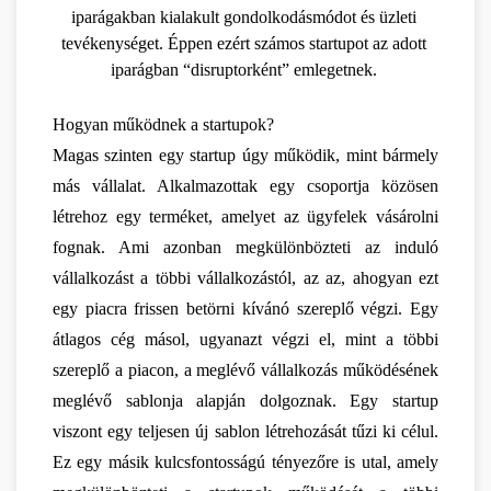
iparágakban kialakult gondolkodásmódot és üzleti 
tevékenységet. Éppen ezért számos startupot az adott 
iparágban “disruptorként” emlegetnek. 
Hogyan működnek a startupok?
Magas szinten egy startup úgy működik, mint bármely 
más vállalat. Alkalmazottak egy csoportja közösen 
létrehoz egy terméket, amelyet az ügyfelek vásárolni 
fognak. Ami azonban megkülönbözteti az induló 
vállalkozást a többi vállalkozástól, az az, ahogyan ezt 
egy piacra frissen betörni kívánó szereplő végzi. Egy 
átlagos cég másol, ugyanazt végzi el, mint a többi 
szereplő a piacon, a meglévő vállalkozás működésének 
meglévő sablonja alapján dolgoznak. Egy startup 
viszont egy teljesen új sablon létrehozását tűzi ki célul. 
Ez egy másik kulcsfontosságú tényezőre is utal, amely 