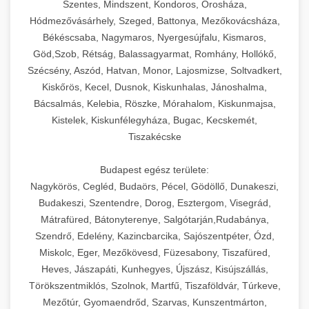
Szentes, Mindszent, Kondoros, Orosháza,
Hódmezővásárhely, Szeged, Battonya, Mezőkovácsháza,
Békéscsaba, Nagymaros, Nyergesújfalu, Kismaros,
Göd,Szob, Rétság, Balassagyarmat, Romhány, Hollókő,
Szécsény, Aszód, Hatvan, Monor, Lajosmizse, Soltvadkert,
Kiskőrös, Kecel, Dusnok, Kiskunhalas, Jánoshalma,
Bácsalmás, Kelebia, Röszke, Mórahalom, Kiskunmajsa,
Kistelek, Kiskunfélegyháza, Bugac, Kecskemét,
Tiszakécske
Budapest egész területe:
Nagykörös, Cegléd, Budaörs, Pécel, Gödöllő, Dunakeszi,
Budakeszi, Szentendre, Dorog, Esztergom, Visegrád,
Mátrafüred, Bátonyterenye, Salgótarján,Rudabánya,
Szendrő, Edelény, Kazincbarcika, Sajószentpéter, Ózd,
Miskolc, Eger, Mezőkövesd, Füzesabony, Tiszafüred,
Heves, Jászapáti, Kunhegyes, Újszász, Kisújszállás,
Törökszentmiklós, Szolnok, Martfű, Tiszaföldvár, Túrkeve,
Mezőtúr, Gyomaendrőd, Szarvas, Kunszentmárton,