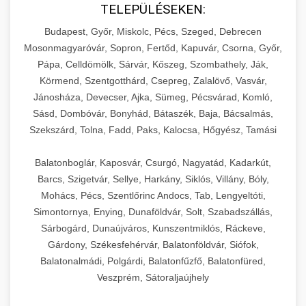
TELEPÜLÉSEKEN:
Budapest, Győr, Miskolc, Pécs, Szeged, Debrecen
Mosonmagyaróvár, Sopron, Fertőd, Kapuvár, Csorna, Győr,
Pápa, Celldömölk, Sárvár, Kőszeg, Szombathely, Ják,
Körmend, Szentgotthárd, Csepreg, Zalalövő, Vasvár,
Jánosháza, Devecser, Ajka, Sümeg, Pécsvárad, Komló,
Sásd, Dombóvár, Bonyhád, Bátaszék, Baja, Bácsalmás,
Szekszárd, Tolna, Fadd, Paks, Kalocsa, Hőgyész, Tamási
Balatonboglár, Kaposvár, Csurgó, Nagyatád, Kadarkút,
Barcs, Szigetvár, Sellye, Harkány, Siklós, Villány, Bóly,
Mohács, Pécs, Szentlőrinc Andocs, Tab, Lengyeltóti,
Simontornya, Enying, Dunaföldvár, Solt, Szabadszállás,
Sárbogárd, Dunaújváros, Kunszentmiklós, Ráckeve,
Gárdony, Székesfehérvár, Balatonföldvár, Siófok,
Balatonalmádi, Polgárdi, Balatonfűzfő, Balatonfüred,
Veszprém, Sátoraljaújhely