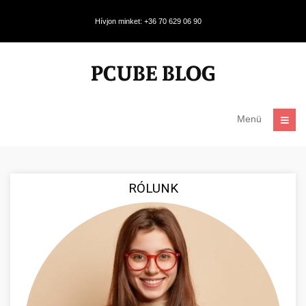
Hívjon minket: +36 70 629 06 90
Menü
RÓLUNK