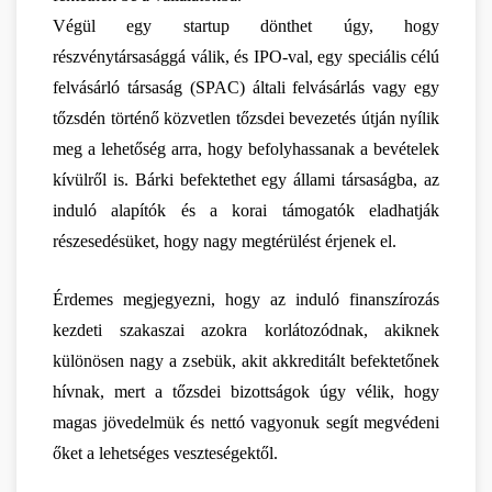
Végül egy startup dönthet úgy, hogy 
részvénytársasággá válik, és IPO-val, egy speciális célú 
felvásárló társaság (SPAC) általi felvásárlás vagy egy 
tőzsdén történő közvetlen tőzsdei bevezetés útján nyílik 
meg a lehetőség arra, hogy befolyhassanak a bevételek 
kívülről is. Bárki befektethet egy állami társaságba, az 
induló alapítók és a korai támogatók eladhatják 
részesedésüket, hogy nagy megtérülést érjenek el.
Érdemes megjegyezni, hogy az induló finanszírozás 
kezdeti szakaszai azokra korlátozódnak, akiknek 
különösen nagy a zsebük, akit akkreditált befektetőnek 
hívnak, mert a tőzsdei bizottságok úgy vélik, hogy 
magas jövedelmük és nettó vagyonuk segít megvédeni 
őket a lehetséges veszteségektől. 