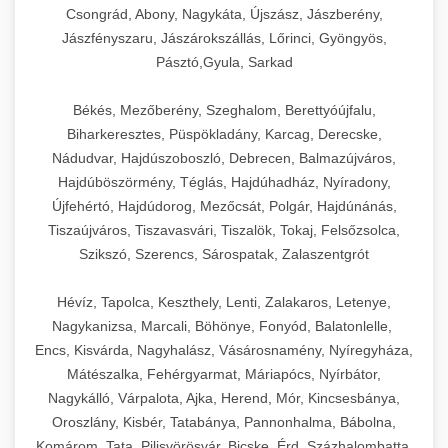
Csongrád, Abony, Nagykáta, Újszász, Jászberény,
Jászfényszaru, Jászárokszállás, Lőrinci, Gyöngyös,
Pásztó,Gyula, Sarkad
Békés, Mezőberény, Szeghalom, Berettyóújfalu,
Biharkeresztes, Püspökladány, Karcag, Derecske,
Nádudvar, Hajdúszoboszló, Debrecen, Balmazújváros,
Hajdúböszörmény, Téglás, Hajdúhadház, Nyíradony,
Újfehértó, Hajdúdorog, Mezőcsát, Polgár, Hajdúnánás,
Tiszaújváros, Tiszavasvári, Tiszalök, Tokaj, Felsőzsolca,
Szikszó, Szerencs, Sárospatak, Zalaszentgrót
Hévíz, Tapolca, Keszthely, Lenti, Zalakaros, Letenye,
Nagykanizsa, Marcali, Böhönye, Fonyód, Balatonlelle,
Encs, Kisvárda, Nagyhalász, Vásárosnamény, Nyíregyháza,
Mátészalka, Fehérgyarmat, Máriapócs, Nyírbátor,
Nagykálló, Várpalota, Ajka, Herend, Mór, Kincsesbánya,
Oroszlány, Kisbér, Tatabánya, Pannonhalma, Bábolna,
Komárom, Tata, Pilisvörösvár, Bicske, Érd, Százhalombatta,