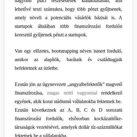
nagyobb piaci részesedések kialakításában, ami 
lehetővé teszi számukra, hogy több pénzt gyűjtsenek, 
amely növeli a potenciális vásárlók bázisát is. A 
startupok általában több finanszírozási fordulón 
keresztül gyűjtenek pénzt a startupok.
Van egy előzetes, bootstrapping néven ismert forduló, 
amikor az alapítók, barátaik és családtagjaik 
befektetnek az üzletbe.
Ezután jön az úgynevezett „angyalbefektetők” magvető 
finanszírozása, 
magas nettó vagyonnal
 rendelkező 
egyének, akik korai stádiumú vállalatokba fektetnek be.
Ezután következnek az A, B, C és D sorozatú 
finanszírozási fordulók, elsősorban kockázatitőke-
társaságok vezetésével, amelyek dollár tíz-százmilliókat 
fektetnek be a vállalatokba.