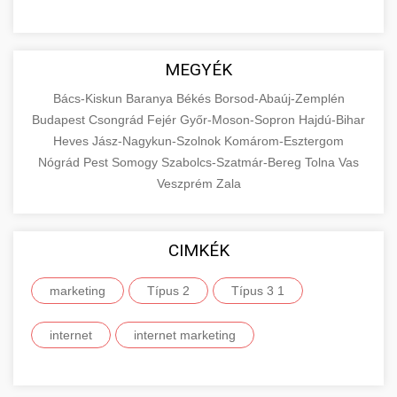
MEGYÉK
Bács-Kiskun
Baranya
Békés
Borsod-Abaúj-Zemplén
Budapest
Csongrád
Fejér
Győr-Moson-Sopron
Hajdú-Bihar
Heves
Jász-Nagykun-Szolnok
Komárom-Esztergom
Nógrád
Pest
Somogy
Szabolcs-Szatmár-Bereg
Tolna
Vas
Veszprém
Zala
CIMKÉK
marketing
Típus 2
Típus 3 1
internet
internet marketing