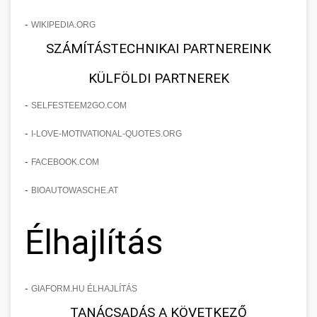
-
WIKIPEDIA.ORG
SZÁMÍTÁSTECHNIKAI PARTNEREINK
KÜLFÖLDI PARTNEREK
-
SELFESTEEM2GO.COM
-
I-LOVE-MOTIVATIONAL-QUOTES.ORG
-
FACEBOOK.COM
-
BIOAUTOWASCHE.AT
Élhajlítás
-
GIAFORM.HU ÉLHAJLÍTÁS
TANÁCSADÁS A KÖVETKEZŐ