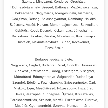
Szentes, Mindszent, Kondoros, Orosháza,
Hódmezővásárhely, Szeged, Battonya, Mezőkovácsháza,
Békéscsaba, Nagymaros, Nyergesújfalu, Kismaros,
Göd,Szob, Rétság, Balassagyarmat, Romhány, Hollókő,
Szécsény, Aszód, Hatvan, Monor, Lajosmizse, Soltvadkert,
Kiskőrös, Kecel, Dusnok, Kiskunhalas, Jánoshalma,
Bácsalmás, Kelebia, Röszke, Mórahalom, Kiskunmajsa,
Kistelek, Kiskunfélegyháza, Bugac, Kecskemét,
Tiszakécske
Budapest egész területe:
Nagykörös, Cegléd, Budaörs, Pécel, Gödöllő, Dunakeszi,
Budakeszi, Szentendre, Dorog, Esztergom, Visegrád,
Mátrafüred, Bátonyterenye, Salgótarján,Rudabánya,
Szendrő, Edelény, Kazincbarcika, Sajószentpéter, Ózd,
Miskolc, Eger, Mezőkövesd, Füzesabony, Tiszafüred,
Heves, Jászapáti, Kunhegyes, Újszász, Kisújszállás,
Törökszentmiklós, Szolnok, Martfű, Tiszaföldvár, Túrkeve,
Mezőtúr, Gyomaendrőd, Szarvas, Kunszentmárton,