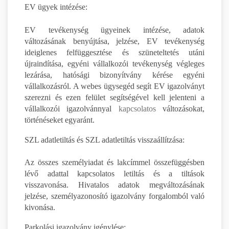
EV ügyek intézése:
EV tevékenység ügyeinek intézése, adatok
változásának benyújtása, jelzése, EV tevékenység
ideiglenes felfüggesztése és szüneteltetés utáni
újraindítása, egyéni vállalkozói tevékenység végleges
lezárása, hatósági bizonyítvány kérése egyéni
vállalkozásról. A webes ügysegéd segít EV igazolványt
szerezni és ezen felület segítségével kell jelenteni a
vállalkozói igazolvánnyal
kapcsolatos
változásokat,
történéseket egyaránt.
SZL adatletiltás és SZL adatletiltás visszaállítzása:
Az összes személyiadat és lakcímmel összefüggésben
lévő adattal kapcsolatos letiltás és a tiltások
visszavonása. Hivatalos adatok megváltozásának
jelzése, személyazonosító igazolvány forgalomból való
kivonása.
Parkolási igazolvány igénylése: