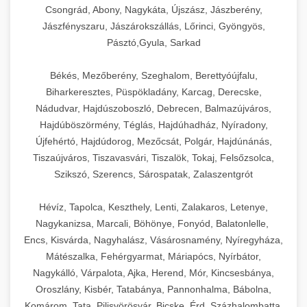
Csongrád, Abony, Nagykáta, Újszász, Jászberény,
Jászfényszaru, Jászárokszállás, Lőrinci, Gyöngyös,
Pásztó,Gyula, Sarkad
Békés, Mezőberény, Szeghalom, Berettyóújfalu,
Biharkeresztes, Püspökladány, Karcag, Derecske,
Nádudvar, Hajdúszoboszló, Debrecen, Balmazújváros,
Hajdúböszörmény, Téglás, Hajdúhadház, Nyíradony,
Újfehértó, Hajdúdorog, Mezőcsát, Polgár, Hajdúnánás,
Tiszaújváros, Tiszavasvári, Tiszalök, Tokaj, Felsőzsolca,
Szikszó, Szerencs, Sárospatak, Zalaszentgrót
Hévíz, Tapolca, Keszthely, Lenti, Zalakaros, Letenye,
Nagykanizsa, Marcali, Böhönye, Fonyód, Balatonlelle,
Encs, Kisvárda, Nagyhalász, Vásárosnamény, Nyíregyháza,
Mátészalka, Fehérgyarmat, Máriapócs, Nyírbátor,
Nagykálló, Várpalota, Ajka, Herend, Mór, Kincsesbánya,
Oroszlány, Kisbér, Tatabánya, Pannonhalma, Bábolna,
Komárom, Tata, Pilisvörösvár, Bicske, Érd, Százhalombatta,