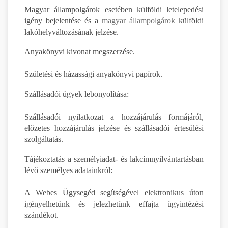
Magyar állampolgárok esetében külföldi letelepedési
igény bejelentése és a
magyar állampolgárok
külföldi
lakóhelyváltozásának jelzése.
Anyakönyvi kivonat megszerzése.
Születési és házassági anyakönyvi papírok.
Szállásadói ügyek lebonyolítása:
Szállásadói nyilatkozat a hozzájárulás formájáról,
előzetes hozzájárulás jelzése és szállásadói értesülési
szolgáltatás.
Tájékoztatás a személyiadat- és lakcímnyilvántartásban
lévő személyes adatainkról:
A Webes Ügysegéd segítségével elektronikus úton
igényelhetünk és jelezhetünk effajta ügyintézési
szándékot.