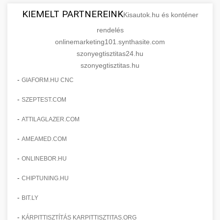
KIEMELT PARTNEREINK
Kisautok.hu és konténer
rendelés
onlinemarketing101.synthasite.com
szonyegtisztitas24.hu
szonyegtisztitas.hu
-
GIAFORM.HU CNC
-
SZEPTEST.COM
-
ATTILAGLAZER.COM
-
AMEAMED.COM
-
ONLINEBOR.HU
-
CHIPTUNING.HU
-
BIT.LY
-
KÁRPITTISZTÍTÁS KARPITTISZTITAS.ORG