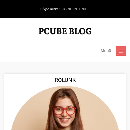
Hívjon minket: +36 70 629 06 90
Menü
RÓLUNK