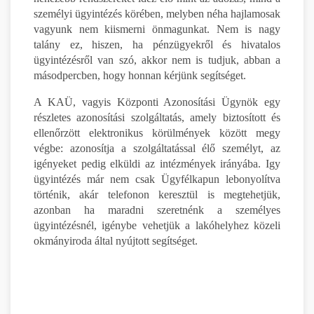
személyi ügyintézés körében, melyben néha hajlamosak
vagyunk nem kiismerni önmagunkat. Nem is nagy
talány ez, hiszen, ha pénzügyekről és hivatalos
ügyintézésről van szó, akkor nem is tudjuk, abban a
másodpercben, hogy honnan kérjünk segítséget.
A KAÜ, vagyis Központi Azonosítási Ügynök egy
részletes azonosítási szolgáltatás, amely biztosított és
ellenőrzött elektronikus körülmények között megy
végbe: azonosítja a szolgáltatással élő személyt, az
igényeket pedig elküldi az intézmények irányába. Igy
ügyintézés már nem csak Ügyfélkapun lebonyolítva
történik, akár telefonon keresztül is megtehetjük,
azonban ha maradni szeretnénk a személyes
ügyintézésnél, igénybe vehetjük a lakóhelyhez közeli
okmányiroda által nyújtott segítséget.