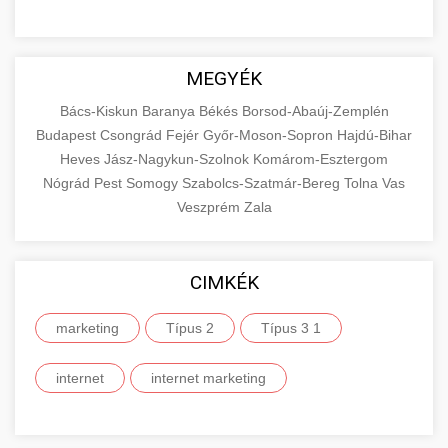
MEGYÉK
Bács-Kiskun
Baranya
Békés
Borsod-Abaúj-Zemplén
Budapest
Csongrád
Fejér
Győr-Moson-Sopron
Hajdú-Bihar
Heves
Jász-Nagykun-Szolnok
Komárom-Esztergom
Nógrád
Pest
Somogy
Szabolcs-Szatmár-Bereg
Tolna
Vas
Veszprém
Zala
CIMKÉK
marketing
Típus 2
Típus 3 1
internet
internet marketing