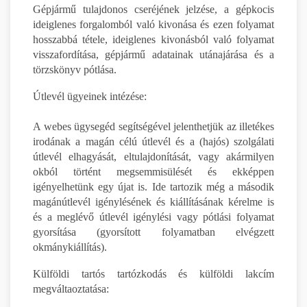
Gépjármű tulajdonos cseréjének jelzése, a gépkocis
ideiglenes forgalomból való kivonása és ezen folyamat
hosszabbá tétele, ideiglenes kivonásból való folyamat
visszafordítása, gépjármű adatainak utánajárása és a
törzskönyv pótlása.
Útlevél ügyeinek intézése:
A webes ügysegéd segítségével jelenthetjük az illetékes
irodának a magán célú útlevél és a (hajós) szolgálati
útlevél elhagyását, eltulajdonítását, vagy akármilyen
okból történt megsemmisülését és ekképpen
igényelhetünk egy újat is. Ide tartozik még a második
magánútlevél igénylésének és kiállításának kérelme is
és a meglévő útlevél igénylési vagy pótlási folyamat
gyorsítása (gyorsított folyamatban elvégzett
okmánykiállítás).
Külföldi tartós tartózkodás és külföldi lakcím
megváltaoztatása: