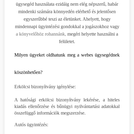
ügysegéd használata ezidáig nem elég népszerű, habár
mindenki számára könnyedén elérhető és jelentősen
egyszerűbbé teszi az életünket. Ahelyett, hogy
mindennapi ügyintézési gondokkal a jogászokhoz vagy
a könyvelőhöz rohannánk,
megéri helyette használni a
felületet.
Milyen ügyeket oldhatunk meg a webes ügysegédnek
köszönhetően?
Erkölcsi bizonyítvány igénylése:
A hatósági erkölcsi bizonyítvány lekérése, a hiteles
kiadás ellenőrzése és bűnügyi nyilvántartási adatokkal
összefüggő információk megszerzése.
Autós ügyintézés: