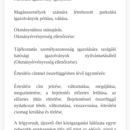
Magánszemélyek számára létrehozott parkolási
igazolványok pótlása, váltása.
Okmánystátusz utánajárás.
Okmányérvényesség ellenőrzése:
Tájékoztatás személyazonosság igazolására szolgáló
hatósági igazolványok nyilvántartásából
(Okmányérvényesség ellenőrzése).
Értesítési címmel összefüggésben lévő ügyintézés:
Értesítési cím jelzése, változtatása, megújítása,
megszüntetése, a bejelentés előzetes letiltása, az
előzetes tiltás eltörlése. Bejelentéssel összefüggő
nyilatkozat tétele, változtatása, visszavonása, értesítési
csomag kreálása és törlése.
A felgyorsult, újszerű élet közigazgatási hálózata egyre
nehezebb rendszereket idéz elő mint az adózás, mind a