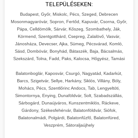
TELEPÜLÉSEKEN:
Budapest, Győr, Miskolc, Pécs, Szeged, Debrecen
Mosonmagyaróvár, Sopron, Fertőd, Kapuvár, Csorna, Győr,
Pápa, Celldömölk, Sárvár, Kőszeg, Szombathely, Ják,
Körmend, Szentgotthárd, Csepreg, Zalalövő, Vasvár,
Jánosháza, Devecser, Ajka, Sümeg, Pécsvárad, Komló,
Sásd, Dombóvár, Bonyhád, Bátaszék, Baja, Bácsalmás,
Szekszárd, Tolna, Fadd, Paks, Kalocsa, Hőgyész, Tamási
Balatonboglár, Kaposvár, Csurgó, Nagyatád, Kadarkút,
Barcs, Szigetvár, Sellye, Harkány, Siklós, Villány, Bóly,
Mohács, Pécs, Szentlőrinc Andocs, Tab, Lengyeltóti,
Simontornya, Enying, Dunaföldvár, Solt, Szabadszállás,
Sárbogárd, Dunaújváros, Kunszentmiklós, Ráckeve,
Gárdony, Székesfehérvár, Balatonföldvár, Siófok,
Balatonalmádi, Polgárdi, Balatonfűzfő, Balatonfüred,
Veszprém, Sátoraljaújhely