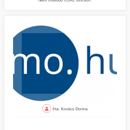
Nem működő CURL function.
Írta: Kovács Dorina