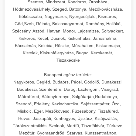
Szentes, Mindszent, Kondoros, Orosháza,
Hódmezővásárhely, Szeged, Battonya, Mezőkovácsháza,
Békéscsaba, Nagymaros, Nyergesújfalu, Kismaros,
Göd,Szob, Rétság, Balassagyarmat, Romhány, Hollókő,
Szécsény, Aszód, Hatvan, Monor, Lajosmizse, Soltvadkert,
Kiskőrös, Kecel, Dusnok, Kiskunhalas, Jánoshalma,
Bácsalmás, Kelebia, Röszke, Mórahalom, Kiskunmajsa,
Kistelek, Kiskunfélegyháza, Bugac, Kecskemét,
Tiszakécske
Budapest egész területe:
Nagykörös, Cegléd, Budaörs, Pécel, Gödöllő, Dunakeszi,
Budakeszi, Szentendre, Dorog, Esztergom, Visegrád,
Mátrafüred, Bátonyterenye, Salgótarján,Rudabánya,
Szendrő, Edelény, Kazincbarcika, Sajószentpéter, Ózd,
Miskolc, Eger, Mezőkövesd, Füzesabony, Tiszafüred,
Heves, Jászapáti, Kunhegyes, Újszász, Kisújszállás,
Törökszentmiklós, Szolnok, Martfű, Tiszaföldvár, Túrkeve,
Mezőtúr, Gyomaendrőd, Szarvas, Kunszentmárton,