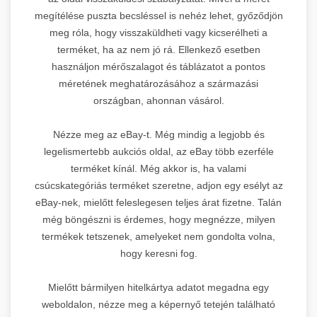
megítélése puszta becsléssel is nehéz lehet, győződjön
meg róla, hogy visszaküldheti vagy kicserélheti a
terméket, ha az nem jó rá. Ellenkező esetben
használjon mérőszalagot és táblázatot a pontos
méretének meghatározásához a származási
országban, ahonnan vásárol.
Nézze meg az eBay-t. Még mindig a legjobb és
legelismertebb aukciós oldal, az eBay több ezerféle
terméket kínál. Még akkor is, ha valami
csúcskategóriás terméket szeretne, adjon egy esélyt az
eBay-nek, mielőtt feleslegesen teljes árat fizetne. Talán
még böngészni is érdemes, hogy megnézze, milyen
termékek tetszenek, amelyeket nem gondolta volna,
hogy keresni fog.
Mielőtt bármilyen hitelkártya adatot megadna egy
weboldalon, nézze meg a képernyő tetején található