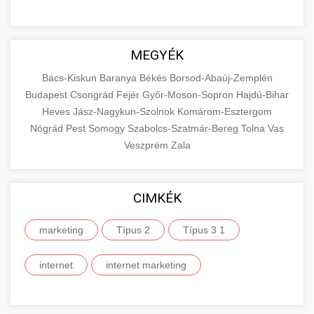
MEGYÉK
Bács-Kiskun
Baranya
Békés
Borsod-Abaúj-Zemplén
Budapest
Csongrád
Fejér
Győr-Moson-Sopron
Hajdú-Bihar
Heves
Jász-Nagykun-Szolnok
Komárom-Esztergom
Nógrád
Pest
Somogy
Szabolcs-Szatmár-Bereg
Tolna
Vas
Veszprém
Zala
CIMKÉK
marketing
Típus 2
Típus 3 1
internet
internet marketing