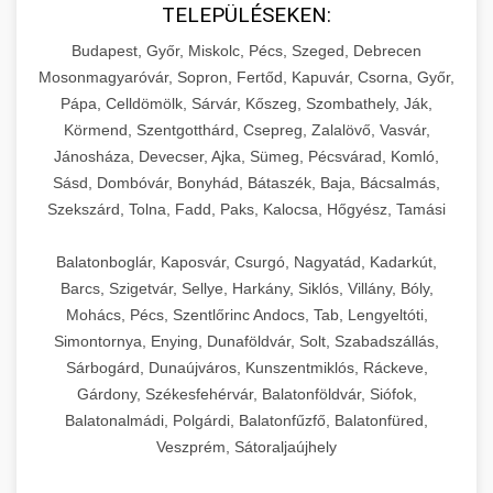
TELEPÜLÉSEKEN:
Budapest, Győr, Miskolc, Pécs, Szeged, Debrecen
Mosonmagyaróvár, Sopron, Fertőd, Kapuvár, Csorna, Győr,
Pápa, Celldömölk, Sárvár, Kőszeg, Szombathely, Ják,
Körmend, Szentgotthárd, Csepreg, Zalalövő, Vasvár,
Jánosháza, Devecser, Ajka, Sümeg, Pécsvárad, Komló,
Sásd, Dombóvár, Bonyhád, Bátaszék, Baja, Bácsalmás,
Szekszárd, Tolna, Fadd, Paks, Kalocsa, Hőgyész, Tamási
Balatonboglár, Kaposvár, Csurgó, Nagyatád, Kadarkút,
Barcs, Szigetvár, Sellye, Harkány, Siklós, Villány, Bóly,
Mohács, Pécs, Szentlőrinc Andocs, Tab, Lengyeltóti,
Simontornya, Enying, Dunaföldvár, Solt, Szabadszállás,
Sárbogárd, Dunaújváros, Kunszentmiklós, Ráckeve,
Gárdony, Székesfehérvár, Balatonföldvár, Siófok,
Balatonalmádi, Polgárdi, Balatonfűzfő, Balatonfüred,
Veszprém, Sátoraljaújhely