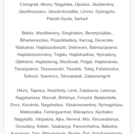
Csongrád, Abony, Nagykáta, Újszász, Jászberény,
Jászfényszaru, Jászárokszállás, Lőrinci, Gyöngyös,
Pásztó,Gyula, Sarkad
Békés, Mezőberény, Szeghalom, Berettyóújfalu,
Biharkeresztes, Püspökladány, Karcag, Derecske,
Nádudvar, Hajdúszoboszló, Debrecen, Balmazújváros,
Hajdúböszörmény, Téglás, Hajdúhadház, Nyíradony,
Újfehértó, Hajdúdorog, Mezőcsát, Polgár, Hajdúnánás,
Tiszaújváros, Tiszavasvári, Tiszalök, Tokaj, Felsőzsolca,
Szikszó, Szerencs, Sárospatak, Zalaszentgrót
Hévíz, Tapolca, Keszthely, Lenti, Zalakaros, Letenye,
Nagykanizsa, Marcali, Böhönye, Fonyód, Balatonlelle,
Encs, Kisvárda, Nagyhalász, Vásárosnamény, Nyíregyháza,
Mátészalka, Fehérgyarmat, Máriapócs, Nyírbátor,
Nagykálló, Várpalota, Ajka, Herend, Mór, Kincsesbánya,
Oroszlány, Kisbér, Tatabánya, Pannonhalma, Bábolna,
Komárom, Tata, Pilisvörösvár, Bicske, Érd, Százhalombatta,