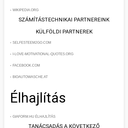
-
WIKIPEDIA.ORG
SZÁMÍTÁSTECHNIKAI PARTNEREINK
KÜLFÖLDI PARTNEREK
-
SELFESTEEM2GO.COM
-
I-LOVE-MOTIVATIONAL-QUOTES.ORG
-
FACEBOOK.COM
-
BIOAUTOWASCHE.AT
Élhajlítás
-
GIAFORM.HU ÉLHAJLÍTÁS
TANÁCSADÁS A KÖVETKEZŐ