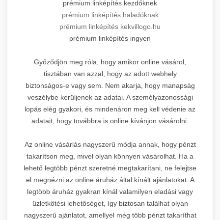
prémium linképítés kezdőknek
prémium linképítés haladóknak
prémium linképítés kekvillogo.hu
prémium linképítés ingyen
Győződjön meg róla, hogy amikor online vásárol,
tisztában van azzal, hogy az adott webhely
biztonságos-e vagy sem. Nem akarja, hogy manapság
veszélybe kerüljenek az adatai. A személyazonossági
lopás elég gyakori, és mindenáron meg kell védenie az
adatait, hogy továbbra is online kívánjon vásárolni.
Az online vásárlás nagyszerű módja annak, hogy pénzt
takarítson meg, mivel olyan könnyen vásárolhat. Ha a
lehető legtöbb pénzt szeretné megtakarítani, ne felejtse
el megnézni az online áruház által kínált ajánlatokat. A
legtöbb áruház gyakran kínál valamilyen eladási vagy
üzletkötési lehetőséget, így biztosan találhat olyan
nagyszerű ajánlatot, amellyel még több pénzt takaríthat