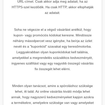
URL-címet. Csak akkor adja meg adatait, ha az
HTTPS-szel kezdődik. Ha csak HTTP, akkor ellophatják
az adatait.
Soha ne végezze el a végső vásárlást anélkül, hogy
kupon- vagy promóciós kódokat keresne. Mindössze
néhány másodpercet vesz igénybe, ha beírja az üzlet
nevét és a "kuponkód" szavakat egy keresőmotorba.
Leggyakrabban olyan kuponkódokat kell találnia,
amelyekkel a megrendelés százalékos kedvezményét,
ingyenes szállítást vagy egy nagyobb összegű vásárlás
fix összegét lehet elérni.
Minden olyan tanácsot, amire a spóroláshoz szüksége
lehet, itt talál. Az online vásárlás kiváló módja lehet
annak, hogy nagyszerű kedvezményeket kapjon azokra
a termékekre, amelyekre szüksége van vagy amelyeket