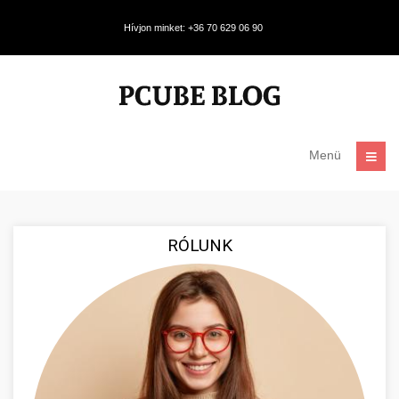
Hívjon minket: +36 70 629 06 90
Menü
RÓLUNK