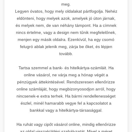
meg.
Legyen óvatos, hogy mely oldalakat pártfogolja. Nehéz
eldönteni, hogy melyek azok, amelyek jó úton járnak,
és melyek nem, de van néhány támpont. Ha a címnek
nincs értelme, vagy a design nem tűnik megfelelőnek,
menjen egy másik oldalra. Ezenkívül, ha egy csomó
felugró ablak jelenik meg, zárja be őket, és lépjen
tovább.
Tartsa szemmel a bank- és hitelkártya-számláit. Ha
online vásárol, ne várja meg a hónap végét a
pénzügyek áttekintésével. Rendszeresen ellenőrizze
online számláját, hogy megbizonyosodjon arról, hogy
nincsenek-e extra terhek. Ha bármi rendellenességet
észlel, minél hamarabb vegye fel a kapcsolatot a
bankkal vagy a hitelkártya-társasággal.
Ha ruhát vagy cipőt vásárol online, mindig ellenőrizze
az oldal visszaküldési szabályzatát. Mivel a méret