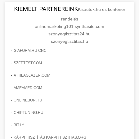
KIEMELT PARTNEREINK
Kisautok.hu és konténer
rendelés
onlinemarketing101.synthasite.com
szonyegtisztitas24.hu
szonyegtisztitas.hu
-
GIAFORM.HU CNC
-
SZEPTEST.COM
-
ATTILAGLAZER.COM
-
AMEAMED.COM
-
ONLINEBOR.HU
-
CHIPTUNING.HU
-
BIT.LY
-
KÁRPITTISZTÍTÁS KARPITTISZTITAS.ORG