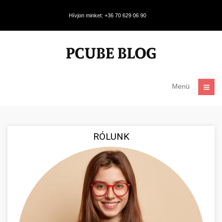
Hívjon minket: +36 70 629 06 90
Menü
RÓLUNK