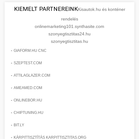
KIEMELT PARTNEREINK
Kisautok.hu és konténer
rendelés
onlinemarketing101.synthasite.com
szonyegtisztitas24.hu
szonyegtisztitas.hu
-
GIAFORM.HU CNC
-
SZEPTEST.COM
-
ATTILAGLAZER.COM
-
AMEAMED.COM
-
ONLINEBOR.HU
-
CHIPTUNING.HU
-
BIT.LY
-
KÁRPITTISZTÍTÁS KARPITTISZTITAS.ORG