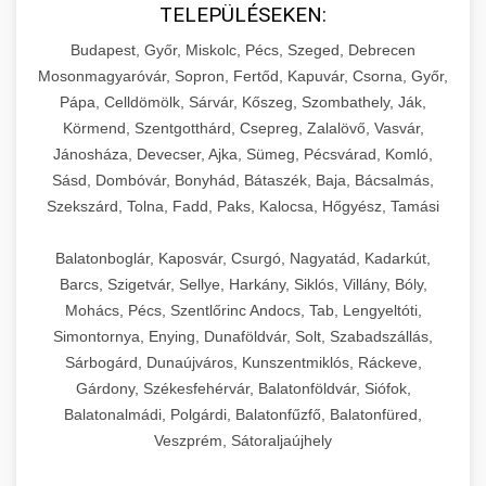
TELEPÜLÉSEKEN:
Budapest, Győr, Miskolc, Pécs, Szeged, Debrecen
Mosonmagyaróvár, Sopron, Fertőd, Kapuvár, Csorna, Győr,
Pápa, Celldömölk, Sárvár, Kőszeg, Szombathely, Ják,
Körmend, Szentgotthárd, Csepreg, Zalalövő, Vasvár,
Jánosháza, Devecser, Ajka, Sümeg, Pécsvárad, Komló,
Sásd, Dombóvár, Bonyhád, Bátaszék, Baja, Bácsalmás,
Szekszárd, Tolna, Fadd, Paks, Kalocsa, Hőgyész, Tamási
Balatonboglár, Kaposvár, Csurgó, Nagyatád, Kadarkút,
Barcs, Szigetvár, Sellye, Harkány, Siklós, Villány, Bóly,
Mohács, Pécs, Szentlőrinc Andocs, Tab, Lengyeltóti,
Simontornya, Enying, Dunaföldvár, Solt, Szabadszállás,
Sárbogárd, Dunaújváros, Kunszentmiklós, Ráckeve,
Gárdony, Székesfehérvár, Balatonföldvár, Siófok,
Balatonalmádi, Polgárdi, Balatonfűzfő, Balatonfüred,
Veszprém, Sátoraljaújhely