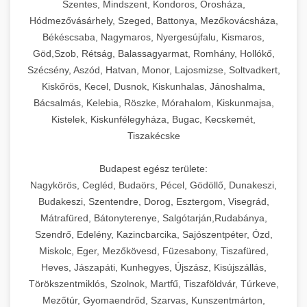
Szentes, Mindszent, Kondoros, Orosháza,
Hódmezővásárhely, Szeged, Battonya, Mezőkovácsháza,
Békéscsaba, Nagymaros, Nyergesújfalu, Kismaros,
Göd,Szob, Rétság, Balassagyarmat, Romhány, Hollókő,
Szécsény, Aszód, Hatvan, Monor, Lajosmizse, Soltvadkert,
Kiskőrös, Kecel, Dusnok, Kiskunhalas, Jánoshalma,
Bácsalmás, Kelebia, Röszke, Mórahalom, Kiskunmajsa,
Kistelek, Kiskunfélegyháza, Bugac, Kecskemét,
Tiszakécske
Budapest egész területe:
Nagykörös, Cegléd, Budaörs, Pécel, Gödöllő, Dunakeszi,
Budakeszi, Szentendre, Dorog, Esztergom, Visegrád,
Mátrafüred, Bátonyterenye, Salgótarján,Rudabánya,
Szendrő, Edelény, Kazincbarcika, Sajószentpéter, Ózd,
Miskolc, Eger, Mezőkövesd, Füzesabony, Tiszafüred,
Heves, Jászapáti, Kunhegyes, Újszász, Kisújszállás,
Törökszentmiklós, Szolnok, Martfű, Tiszaföldvár, Túrkeve,
Mezőtúr, Gyomaendrőd, Szarvas, Kunszentmárton,