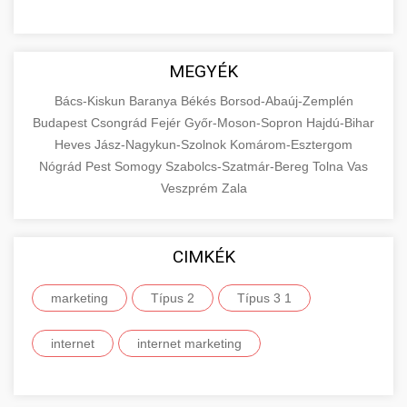
MEGYÉK
Bács-Kiskun
Baranya
Békés
Borsod-Abaúj-Zemplén
Budapest
Csongrád
Fejér
Győr-Moson-Sopron
Hajdú-Bihar
Heves
Jász-Nagykun-Szolnok
Komárom-Esztergom
Nógrád
Pest
Somogy
Szabolcs-Szatmár-Bereg
Tolna
Vas
Veszprém
Zala
CIMKÉK
marketing
Típus 2
Típus 3 1
internet
internet marketing