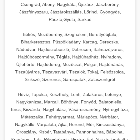
Csongrád, Abony, Nagykáta, Újszász, Jászberény,
Jászfényszaru, Jászárokszállás, Lőrinci, Gyöngyös,
Pásztó,Gyula, Sarkad
Békés, Mezőberény, Szeghalom, Berettyóújfalu,
Biharkeresztes, Püspökladány, Karcag, Derecske,
Nádudvar, Hajdúszoboszló, Debrecen, Balmazújváros,
Hajdúböszörmény, Téglás, Hajdúhadház, Nyíradony,
Újfehértó, Hajdúdorog, Mezőcsát, Polgár, Hajdúnánás,
Tiszaújváros, Tiszavasvári, Tiszalök, Tokaj, Felsőzsolca,
Szikszó, Szerencs, Sárospatak, Zalaszentgrót
Hévíz, Tapolca, Keszthely, Lenti, Zalakaros, Letenye,
Nagykanizsa, Marcali, Böhönye, Fonyód, Balatonlelle,
Encs, Kisvárda, Nagyhalász, Vásárosnamény, Nyíregyháza,
Mátészalka, Fehérgyarmat, Máriapócs, Nyírbátor,
Nagykálló, Várpalota, Ajka, Herend, Mór, Kincsesbánya,
Oroszlány, Kisbér, Tatabánya, Pannonhalma, Bábolna,
Komárom, Tata, Pilisvörösvár, Bicske, Érd, Százhalombatta,