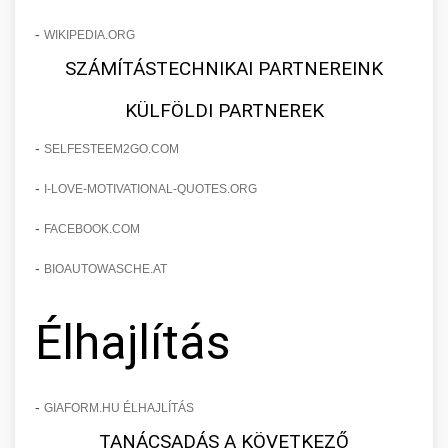
-
WIKIPEDIA.ORG
SZÁMÍTÁSTECHNIKAI PARTNEREINK
KÜLFÖLDI PARTNEREK
-
SELFESTEEM2GO.COM
-
I-LOVE-MOTIVATIONAL-QUOTES.ORG
-
FACEBOOK.COM
-
BIOAUTOWASCHE.AT
Élhajlítás
-
GIAFORM.HU ÉLHAJLÍTÁS
TANÁCSADÁS A KÖVETKEZŐ