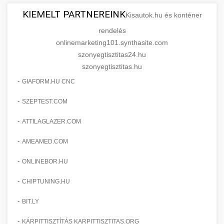
KIEMELT PARTNEREINK
Kisautok.hu és konténer
rendelés
onlinemarketing101.synthasite.com
szonyegtisztitas24.hu
szonyegtisztitas.hu
-
GIAFORM.HU CNC
-
SZEPTEST.COM
-
ATTILAGLAZER.COM
-
AMEAMED.COM
-
ONLINEBOR.HU
-
CHIPTUNING.HU
-
BIT.LY
-
KÁRPITTISZTÍTÁS KARPITTISZTITAS.ORG