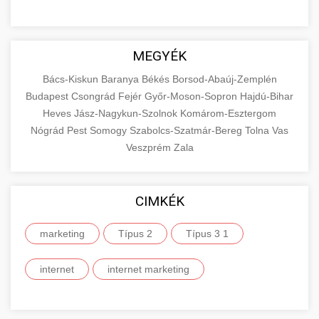
MEGYÉK
Bács-Kiskun
Baranya
Békés
Borsod-Abaúj-Zemplén
Budapest
Csongrád
Fejér
Győr-Moson-Sopron
Hajdú-Bihar
Heves
Jász-Nagykun-Szolnok
Komárom-Esztergom
Nógrád
Pest
Somogy
Szabolcs-Szatmár-Bereg
Tolna
Vas
Veszprém
Zala
CIMKÉK
marketing
Típus 2
Típus 3 1
internet
internet marketing