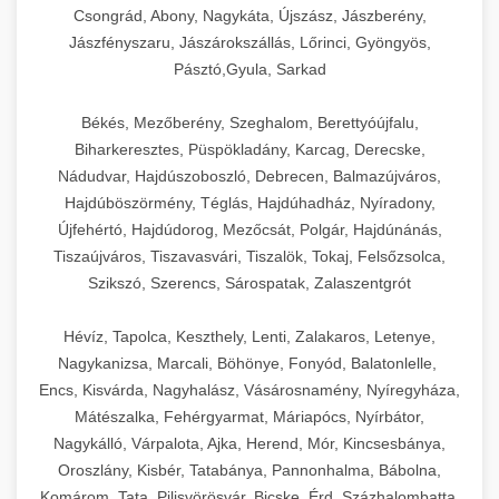
Csongrád, Abony, Nagykáta, Újszász, Jászberény,
Jászfényszaru, Jászárokszállás, Lőrinci, Gyöngyös,
Pásztó,Gyula, Sarkad
Békés, Mezőberény, Szeghalom, Berettyóújfalu,
Biharkeresztes, Püspökladány, Karcag, Derecske,
Nádudvar, Hajdúszoboszló, Debrecen, Balmazújváros,
Hajdúböszörmény, Téglás, Hajdúhadház, Nyíradony,
Újfehértó, Hajdúdorog, Mezőcsát, Polgár, Hajdúnánás,
Tiszaújváros, Tiszavasvári, Tiszalök, Tokaj, Felsőzsolca,
Szikszó, Szerencs, Sárospatak, Zalaszentgrót
Hévíz, Tapolca, Keszthely, Lenti, Zalakaros, Letenye,
Nagykanizsa, Marcali, Böhönye, Fonyód, Balatonlelle,
Encs, Kisvárda, Nagyhalász, Vásárosnamény, Nyíregyháza,
Mátészalka, Fehérgyarmat, Máriapócs, Nyírbátor,
Nagykálló, Várpalota, Ajka, Herend, Mór, Kincsesbánya,
Oroszlány, Kisbér, Tatabánya, Pannonhalma, Bábolna,
Komárom, Tata, Pilisvörösvár, Bicske, Érd, Százhalombatta,