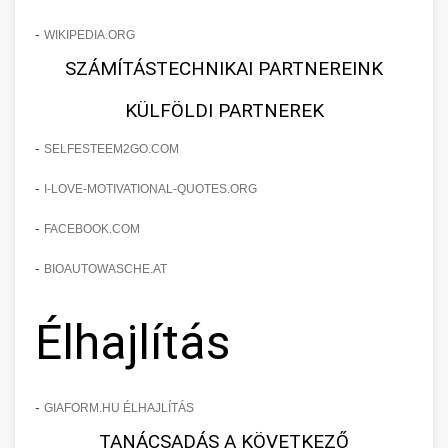
-
WIKIPEDIA.ORG
SZÁMÍTÁSTECHNIKAI PARTNEREINK
KÜLFÖLDI PARTNEREK
-
SELFESTEEM2GO.COM
-
I-LOVE-MOTIVATIONAL-QUOTES.ORG
-
FACEBOOK.COM
-
BIOAUTOWASCHE.AT
Élhajlítás
-
GIAFORM.HU ÉLHAJLÍTÁS
TANÁCSADÁS A KÖVETKEZŐ