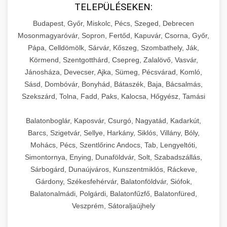
TELEPÜLÉSEKEN:
Budapest, Győr, Miskolc, Pécs, Szeged, Debrecen
Mosonmagyaróvár, Sopron, Fertőd, Kapuvár, Csorna, Győr,
Pápa, Celldömölk, Sárvár, Kőszeg, Szombathely, Ják,
Körmend, Szentgotthárd, Csepreg, Zalalövő, Vasvár,
Jánosháza, Devecser, Ajka, Sümeg, Pécsvárad, Komló,
Sásd, Dombóvár, Bonyhád, Bátaszék, Baja, Bácsalmás,
Szekszárd, Tolna, Fadd, Paks, Kalocsa, Hőgyész, Tamási
Balatonboglár, Kaposvár, Csurgó, Nagyatád, Kadarkút,
Barcs, Szigetvár, Sellye, Harkány, Siklós, Villány, Bóly,
Mohács, Pécs, Szentlőrinc Andocs, Tab, Lengyeltóti,
Simontornya, Enying, Dunaföldvár, Solt, Szabadszállás,
Sárbogárd, Dunaújváros, Kunszentmiklós, Ráckeve,
Gárdony, Székesfehérvár, Balatonföldvár, Siófok,
Balatonalmádi, Polgárdi, Balatonfűzfő, Balatonfüred,
Veszprém, Sátoraljaújhely