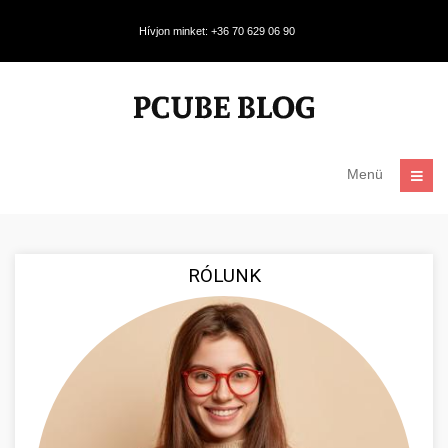
Hívjon minket: +36 70 629 06 90
Menü
RÓLUNK