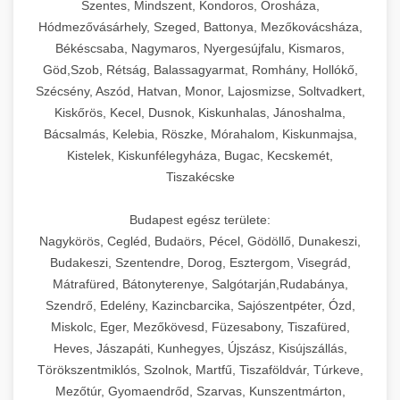
Szentes, Mindszent, Kondoros, Orosháza,
Hódmezővásárhely, Szeged, Battonya, Mezőkovácsháza,
Békéscsaba, Nagymaros, Nyergesújfalu, Kismaros,
Göd,Szob, Rétság, Balassagyarmat, Romhány, Hollókő,
Szécsény, Aszód, Hatvan, Monor, Lajosmizse, Soltvadkert,
Kiskőrös, Kecel, Dusnok, Kiskunhalas, Jánoshalma,
Bácsalmás, Kelebia, Röszke, Mórahalom, Kiskunmajsa,
Kistelek, Kiskunfélegyháza, Bugac, Kecskemét,
Tiszakécske
Budapest egész területe:
Nagykörös, Cegléd, Budaörs, Pécel, Gödöllő, Dunakeszi,
Budakeszi, Szentendre, Dorog, Esztergom, Visegrád,
Mátrafüred, Bátonyterenye, Salgótarján,Rudabánya,
Szendrő, Edelény, Kazincbarcika, Sajószentpéter, Ózd,
Miskolc, Eger, Mezőkövesd, Füzesabony, Tiszafüred,
Heves, Jászapáti, Kunhegyes, Újszász, Kisújszállás,
Törökszentmiklós, Szolnok, Martfű, Tiszaföldvár, Túrkeve,
Mezőtúr, Gyomaendrőd, Szarvas, Kunszentmárton,