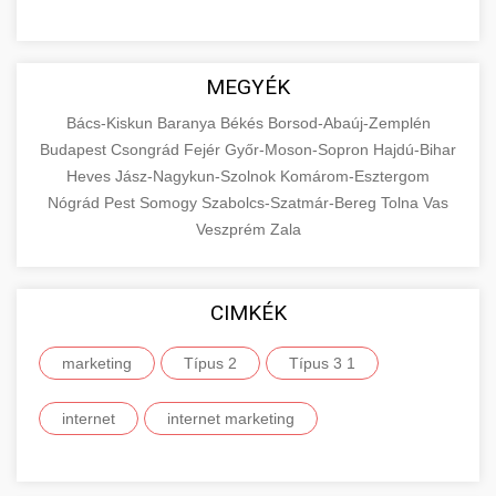
MEGYÉK
Bács-Kiskun
Baranya
Békés
Borsod-Abaúj-Zemplén
Budapest
Csongrád
Fejér
Győr-Moson-Sopron
Hajdú-Bihar
Heves
Jász-Nagykun-Szolnok
Komárom-Esztergom
Nógrád
Pest
Somogy
Szabolcs-Szatmár-Bereg
Tolna
Vas
Veszprém
Zala
CIMKÉK
marketing
Típus 2
Típus 3 1
internet
internet marketing