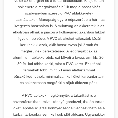
velük az energián és a fűtési kiadásokon. Kifejezetten
sok energia megtakarítás bújik meg a passzívház
szabványban szereplő PVC ablakkeretek
használatakor. Manapság egyre népszerűbb a hármas
üvegezés használata is. A műanyag ablakkeretek is az
élbolyban állnak a piacon a költségmegtakarítási faktort
figyelembe véve. A PVC ablakokat választók közül
kerülnek ki azok, akik hossz távon jól járnak és
megtérülnek befektetéseik. A legdrágábbak az
alumínium ablakkeretek, ezt követi a faváz, ami kb. 20-
30 % -kal többe kerül, mint a PVC keret. Ez utóbbi
termékek több, mint 50 éves élettartammal
büszkélkedhetnek, minimálisan kell őket karbantartani,
és sokszorosan megtérül a rájuk áldozott pénz.
A PVC ablakok megkönnyítik a takarítást is a
háztartásunkban, mivel könnyű gondozni, tisztán tartani
őket, ápolásuk játszi könnyedséggel véghezvihető és a
karbantartásukra sem kell sok időt áldozni. Ugyanakkor