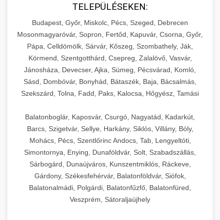
TELEPÜLÉSEKEN:
Budapest, Győr, Miskolc, Pécs, Szeged, Debrecen
Mosonmagyaróvár, Sopron, Fertőd, Kapuvár, Csorna, Győr,
Pápa, Celldömölk, Sárvár, Kőszeg, Szombathely, Ják,
Körmend, Szentgotthárd, Csepreg, Zalalövő, Vasvár,
Jánosháza, Devecser, Ajka, Sümeg, Pécsvárad, Komló,
Sásd, Dombóvár, Bonyhád, Bátaszék, Baja, Bácsalmás,
Szekszárd, Tolna, Fadd, Paks, Kalocsa, Hőgyész, Tamási
Balatonboglár, Kaposvár, Csurgó, Nagyatád, Kadarkút,
Barcs, Szigetvár, Sellye, Harkány, Siklós, Villány, Bóly,
Mohács, Pécs, Szentlőrinc Andocs, Tab, Lengyeltóti,
Simontornya, Enying, Dunaföldvár, Solt, Szabadszállás,
Sárbogárd, Dunaújváros, Kunszentmiklós, Ráckeve,
Gárdony, Székesfehérvár, Balatonföldvár, Siófok,
Balatonalmádi, Polgárdi, Balatonfűzfő, Balatonfüred,
Veszprém, Sátoraljaújhely