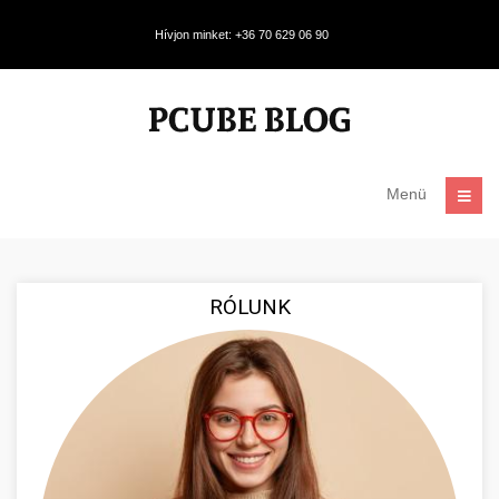
Hívjon minket: +36 70 629 06 90
Menü
RÓLUNK