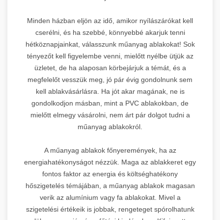
Minden házban eljön az idő, amikor nyílászárókat kell
cserélni, és ha szebbé, könnyebbé akarjuk tenni
hétköznapjainkat, válasszunk műanyag ablakokat! Sok
tényezőt kell figyelembe venni, mielőtt nyélbe ütjük az
üzletet, de ha alaposan körbejárjuk a témát, és a
megfelelőt vesszük meg, jó pár évig gondolnunk sem
kell ablakvásárlásra. Ha jót akar magának, ne is
gondolkodjon másban, mint a PVC ablakokban, de
mielőtt elmegy vásárolni, nem árt pár dolgot tudni a
műanyag ablakokról.
A műanyag ablakok főnyeremények, ha az
energiahatékonyságot nézzük. Maga az ablakkeret egy
fontos faktor az energia és költséghatékony
hőszigetelés témájában, a műanyag ablakok magasan
verik az alumínium vagy fa ablakokat. Mivel a
szigetelési értékeik is jobbak, rengeteget spórolhatunk