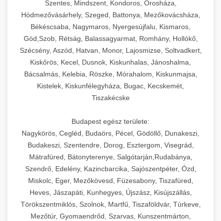
Szentes, Mindszent, Kondoros, Orosháza,
Hódmezővásárhely, Szeged, Battonya, Mezőkovácsháza,
Békéscsaba, Nagymaros, Nyergesújfalu, Kismaros,
Göd,Szob, Rétság, Balassagyarmat, Romhány, Hollókő,
Szécsény, Aszód, Hatvan, Monor, Lajosmizse, Soltvadkert,
Kiskőrös, Kecel, Dusnok, Kiskunhalas, Jánoshalma,
Bácsalmás, Kelebia, Röszke, Mórahalom, Kiskunmajsa,
Kistelek, Kiskunfélegyháza, Bugac, Kecskemét,
Tiszakécske
Budapest egész területe:
Nagykörös, Cegléd, Budaörs, Pécel, Gödöllő, Dunakeszi,
Budakeszi, Szentendre, Dorog, Esztergom, Visegrád,
Mátrafüred, Bátonyterenye, Salgótarján,Rudabánya,
Szendrő, Edelény, Kazincbarcika, Sajószentpéter, Ózd,
Miskolc, Eger, Mezőkövesd, Füzesabony, Tiszafüred,
Heves, Jászapáti, Kunhegyes, Újszász, Kisújszállás,
Törökszentmiklós, Szolnok, Martfű, Tiszaföldvár, Túrkeve,
Mezőtúr, Gyomaendrőd, Szarvas, Kunszentmárton,