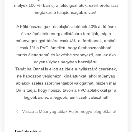
melyek 100 %- ban újra feldolgozhatók, ezért erőforrást
megtakarító tulajdonságuk is van!
A Föld összes gáz- és olajkészletének 40%-át fűtésre
és az épületek energiaellátására fordítják, míg a
műanyagok gyártására csak 4% -ot fordítanak, amiből
csak 1% a PVC. Amellett, hogy újrahasznosítható,
tartós élettartamú és kevésbé szennyező, ami az öko
egyensúlyhoz nagyban hozzájárul.
Tehát ha Önnél is eljött az ideje a nyílászáró cserének,
ne habozzon végignézni kínálatunkat, ahol műanyag
ablakok széles szortimentjéből válogathat, hiszen már
Ön is tudja, hogy hosszú távon a PVC ablakokkal jár a
legjobban, ez a legjobb, amit csak választhat!
<-- Vissza a Műanyag ablak Fejér megye blog oldalra!
További cikkek