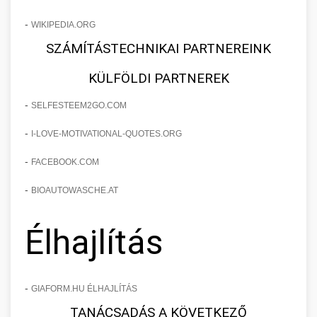
-
WIKIPEDIA.ORG
SZÁMÍTÁSTECHNIKAI PARTNEREINK
KÜLFÖLDI PARTNEREK
-
SELFESTEEM2GO.COM
-
I-LOVE-MOTIVATIONAL-QUOTES.ORG
-
FACEBOOK.COM
-
BIOAUTOWASCHE.AT
Élhajlítás
-
GIAFORM.HU ÉLHAJLÍTÁS
TANÁCSADÁS A KÖVETKEZŐ