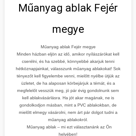
Műanyag ablak Fejér
megye
Műanyag ablak Fejér megye
Minden házban eljön az idő, amikor nyílászárókat kell
cserélni, és ha szebbé, könnyebbé akarjuk tenni
hétköznapjainkat, válasszunk műanyag ablakokat! Sok
tényezőt kell figyelembe venni, mielőtt nyélbe ütjük az
üzletet, de ha alaposan körbejárjuk a témát, és a
megfelelőt vesszük meg, jó pár évig gondolnunk sem
kell ablakvásárlásra. Ha jót akar magának, ne is
gondolkodjon másban, mint a PVC ablakokban, de
mielőtt elmegy vásárolni, nem árt pár dolgot tudni a
műanyag ablakokról.
Műanyag ablak – mi ezt választanánk az Ön
helyében!