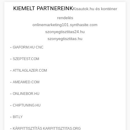
KIEMELT PARTNEREINK
Kisautok.hu és konténer
rendelés
onlinemarketing101.synthasite.com
szonyegtisztitas24.hu
szonyegtisztitas.hu
-
GIAFORM.HU CNC
-
SZEPTEST.COM
-
ATTILAGLAZER.COM
-
AMEAMED.COM
-
ONLINEBOR.HU
-
CHIPTUNING.HU
-
BIT.LY
-
KÁRPITTISZTÍTÁS KARPITTISZTITAS.ORG