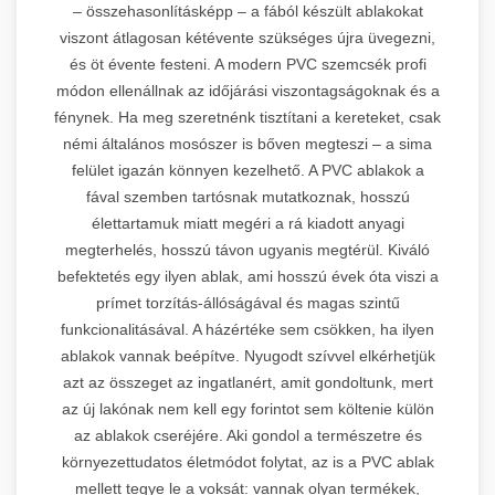
– összehasonlításképp – a fából készült ablakokat
viszont átlagosan kétévente szükséges újra üvegezni,
és öt évente festeni. A modern PVC szemcsék profi
módon ellenállnak az időjárási viszontagságoknak és a
fénynek. Ha meg szeretnénk tisztítani a kereteket, csak
némi általános mosószer is bőven megteszi – a sima
felület igazán könnyen kezelhető. A PVC ablakok a
fával szemben tartósnak mutatkoznak, hosszú
élettartamuk miatt megéri a rá kiadott anyagi
megterhelés, hosszú távon ugyanis megtérül. Kiváló
befektetés egy ilyen ablak, ami hosszú évek óta viszi a
prímet torzítás-állóságával és magas szintű
funkcionalitásával. A házértéke sem csökken, ha ilyen
ablakok vannak beépítve. Nyugodt szívvel elkérhetjük
azt az összeget az ingatlanért, amit gondoltunk, mert
az új lakónak nem kell egy forintot sem költenie külön
az ablakok cseréjére. Aki gondol a természetre és
környezettudatos életmódot folytat, az is a PVC ablak
mellett tegye le a voksát: vannak olyan termékek,