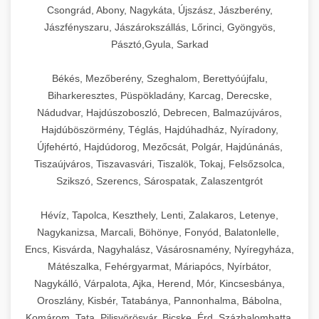
Csongrád, Abony, Nagykáta, Újszász, Jászberény,
Jászfényszaru, Jászárokszállás, Lőrinci, Gyöngyös,
Pásztó,Gyula, Sarkad
Békés, Mezőberény, Szeghalom, Berettyóújfalu,
Biharkeresztes, Püspökladány, Karcag, Derecske,
Nádudvar, Hajdúszoboszló, Debrecen, Balmazújváros,
Hajdúböszörmény, Téglás, Hajdúhadház, Nyíradony,
Újfehértó, Hajdúdorog, Mezőcsát, Polgár, Hajdúnánás,
Tiszaújváros, Tiszavasvári, Tiszalök, Tokaj, Felsőzsolca,
Szikszó, Szerencs, Sárospatak, Zalaszentgrót
Hévíz, Tapolca, Keszthely, Lenti, Zalakaros, Letenye,
Nagykanizsa, Marcali, Böhönye, Fonyód, Balatonlelle,
Encs, Kisvárda, Nagyhalász, Vásárosnamény, Nyíregyháza,
Mátészalka, Fehérgyarmat, Máriapócs, Nyírbátor,
Nagykálló, Várpalota, Ajka, Herend, Mór, Kincsesbánya,
Oroszlány, Kisbér, Tatabánya, Pannonhalma, Bábolna,
Komárom, Tata, Pilisvörösvár, Bicske, Érd, Százhalombatta,