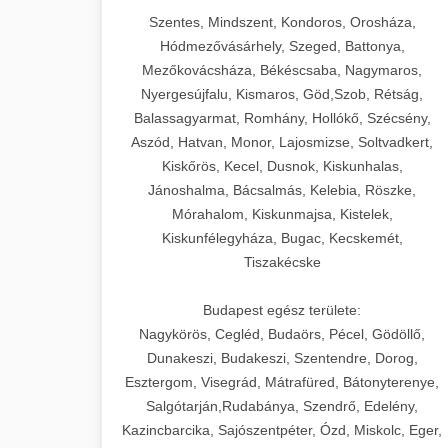
Szentes, Mindszent, Kondoros, Orosháza,
Hódmezővásárhely, Szeged, Battonya,
Mezőkovácsháza, Békéscsaba, Nagymaros,
Nyergesújfalu, Kismaros, Göd,Szob, Rétság,
Balassagyarmat, Romhány, Hollókő, Szécsény,
Aszód, Hatvan, Monor, Lajosmizse, Soltvadkert,
Kiskőrös, Kecel, Dusnok, Kiskunhalas,
Jánoshalma, Bácsalmás, Kelebia, Röszke,
Mórahalom, Kiskunmajsa, Kistelek,
Kiskunfélegyháza, Bugac, Kecskemét,
Tiszakécske
Budapest egész területe:
Nagykörös, Cegléd, Budaörs, Pécel, Gödöllő,
Dunakeszi, Budakeszi, Szentendre, Dorog,
Esztergom, Visegrád, Mátrafüred, Bátonyterenye,
Salgótarján,Rudabánya, Szendrő, Edelény,
Kazincbarcika, Sajószentpéter, Ózd, Miskolc, Eger,