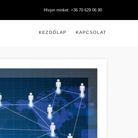
Hívjon minket: +36 70 629 06 90
KEZDŐLAP
KAPCSOLAT