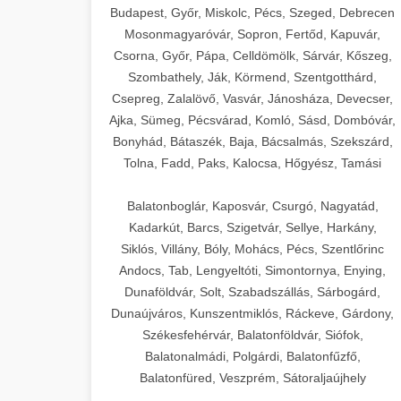
Budapest, Győr, Miskolc, Pécs, Szeged, Debrecen
Mosonmagyaróvár, Sopron, Fertőd, Kapuvár,
Csorna, Győr, Pápa, Celldömölk, Sárvár, Kőszeg,
Szombathely, Ják, Körmend, Szentgotthárd,
Csepreg, Zalalövő, Vasvár, Jánosháza, Devecser,
Ajka, Sümeg, Pécsvárad, Komló, Sásd, Dombóvár,
Bonyhád, Bátaszék, Baja, Bácsalmás, Szekszárd,
Tolna, Fadd, Paks, Kalocsa, Hőgyész, Tamási
Balatonboglár, Kaposvár, Csurgó, Nagyatád,
Kadarkút, Barcs, Szigetvár, Sellye, Harkány,
Siklós, Villány, Bóly, Mohács, Pécs, Szentlőrinc
Andocs, Tab, Lengyeltóti, Simontornya, Enying,
Dunaföldvár, Solt, Szabadszállás, Sárbogárd,
Dunaújváros, Kunszentmiklós, Ráckeve, Gárdony,
Székesfehérvár, Balatonföldvár, Siófok,
Balatonalmádi, Polgárdi, Balatonfűzfő,
Balatonfüred, Veszprém, Sátoraljaújhely