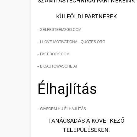
SZÁMÍTÁSTECHNIKAI PARTNEREINK
KÜLFÖLDI PARTNEREK
-
SELFESTEEM2GO.COM
-
I-LOVE-MOTIVATIONAL-QUOTES.ORG
-
FACEBOOK.COM
-
BIOAUTOWASCHE.AT
Élhajlítás
-
GIAFORM.HU ÉLHAJLÍTÁS
TANÁCSADÁS A KÖVETKEZŐ
TELEPÜLÉSEKEN: