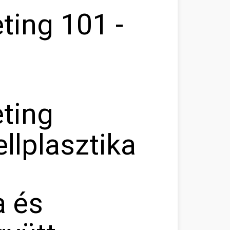
ting 101 -
eting
llplasztika
a és