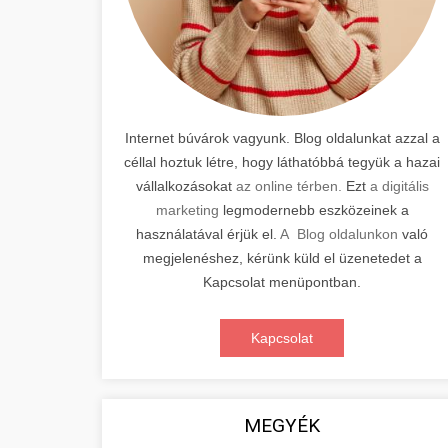
Internet búvárok vagyunk. Blog oldalunkat azzal a
céllal hoztuk létre, hogy láthatóbbá tegyük a hazai
vállalkozásokat
az online térben.
Ezt
a digitális
marketing
legmodernebb eszközeinek a
használatával érjük el.
A Blog oldalunkon
való
megjelenéshez, kérünk küld el üzenetedet a
Kapcsolat menüpontban.
Kapcsolat
MEGYÉK