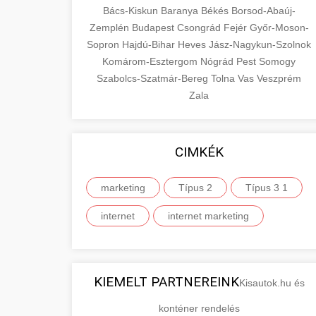
Bács-Kiskun
Baranya
Békés
Borsod-Abaúj-
Zemplén
Budapest
Csongrád
Fejér
Győr-Moson-
Sopron
Hajdú-Bihar
Heves
Jász-Nagykun-Szolnok
Komárom-Esztergom
Nógrád
Pest
Somogy
Szabolcs-Szatmár-Bereg
Tolna
Vas
Veszprém
Zala
CIMKÉK
marketing
Típus 2
Típus 3 1
internet
internet marketing
KIEMELT PARTNEREINK
Kisautok.hu és
konténer rendelés