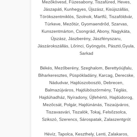
Mezőkövesd, Füzesabony, Tiszafüred, Heves,
Jászapáti, Kunhegyes, Újszász, Kisújszállás,
Törökszentmiklós, Szolnok, Martfű, Tiszaföldvár,
Túrkeve, Mezőtúr, Gyomaendrőd, Szarvas,
Kunszentmárton, Csongrád, Abony, Nagykáta,
Újszász, Jászberény, Jászfényszaru,
Jászárokszállás, Lőrinci, Gyöngyös, Pásztó,Gyula,
Sarkad
Békés, Mezőberény, Szeghalom, Berettyóújfalu,
Biharkeresztes, Püspökladány, Karcag, Derecske,
Nádudvar, Hajdúszoboszló, Debrecen,
Balmazújváros, Hajdúböszörmény, Téglás,
Hajdúhadház, Nyíradony, Újfehértó, Hajdúdorog,
Mezőcsát, Polgár, Hajdúnánás, Tiszaújváros,
Tiszavasvári, Tiszalök, Tokaj, Felsőzsolca,
Szikszó, Szerencs, Sárospatak, Zalaszentgrót
Hévíz, Tapolca, Keszthely, Lenti, Zalakaros,