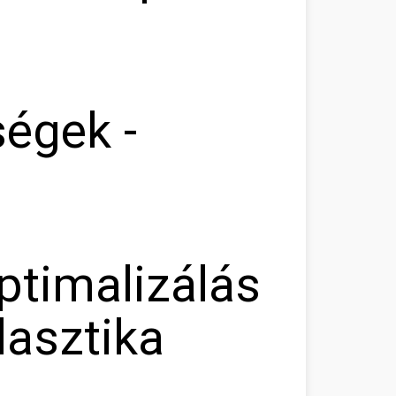
égek -
ptimalizálás
lasztika