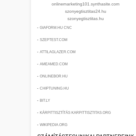
onlinemarketing101.synthasite.com
szonyegtisztitas24.hu
szonyegtisztitas.hu
-
GIAFORM.HU CNC
-
SZEPTEST.COM
-
ATTILAGLAZER.COM
-
AMEAMED.COM
-
ONLINEBOR.HU
-
CHIPTUNING.HU
-
BIT.LY
-
KÁRPITTISZTÍTÁS KARPITTISZTITAS.ORG
-
WIKIPEDIA.ORG