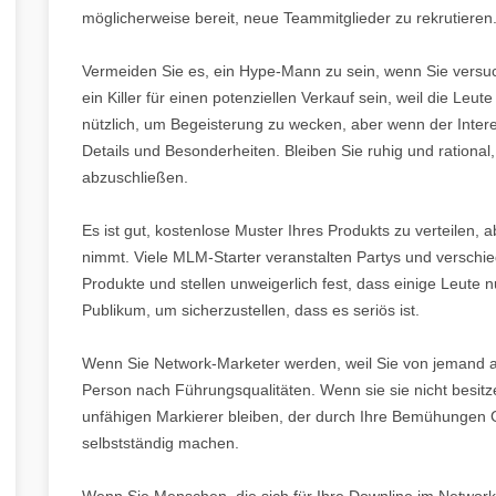
möglicherweise bereit, neue Teammitglieder zu rekrutieren
Vermeiden Sie es, ein Hype-Mann zu sein, wenn Sie versu
ein Killer für einen potenziellen Verkauf sein, weil die Leut
nützlich, um Begeisterung zu wecken, aber wenn der Intere
Details und Besonderheiten. Bleiben Sie ruhig und rational,
abzuschließen.
Es ist gut, kostenlose Muster Ihres Produkts zu verteilen
nimmt. Viele MLM-Starter veranstalten Partys und verschi
Produkte und stellen unweigerlich fest, dass einige Leute 
Publikum, um sicherzustellen, dass es seriös ist.
Wenn Sie Network-Marketer werden, weil Sie von jemand an
Person nach Führungsqualitäten. Wenn sie sie nicht besitzen
unfähigen Markierer bleiben, der durch Ihre Bemühungen Ge
selbstständig machen.
Wenn Sie Menschen, die sich für Ihre Downline im Network