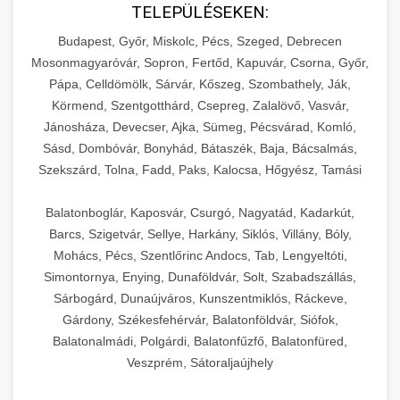
TELEPÜLÉSEKEN:
Budapest, Győr, Miskolc, Pécs, Szeged, Debrecen
Mosonmagyaróvár, Sopron, Fertőd, Kapuvár, Csorna, Győr,
Pápa, Celldömölk, Sárvár, Kőszeg, Szombathely, Ják,
Körmend, Szentgotthárd, Csepreg, Zalalövő, Vasvár,
Jánosháza, Devecser, Ajka, Sümeg, Pécsvárad, Komló,
Sásd, Dombóvár, Bonyhád, Bátaszék, Baja, Bácsalmás,
Szekszárd, Tolna, Fadd, Paks, Kalocsa, Hőgyész, Tamási
Balatonboglár, Kaposvár, Csurgó, Nagyatád, Kadarkút,
Barcs, Szigetvár, Sellye, Harkány, Siklós, Villány, Bóly,
Mohács, Pécs, Szentlőrinc Andocs, Tab, Lengyeltóti,
Simontornya, Enying, Dunaföldvár, Solt, Szabadszállás,
Sárbogárd, Dunaújváros, Kunszentmiklós, Ráckeve,
Gárdony, Székesfehérvár, Balatonföldvár, Siófok,
Balatonalmádi, Polgárdi, Balatonfűzfő, Balatonfüred,
Veszprém, Sátoraljaújhely