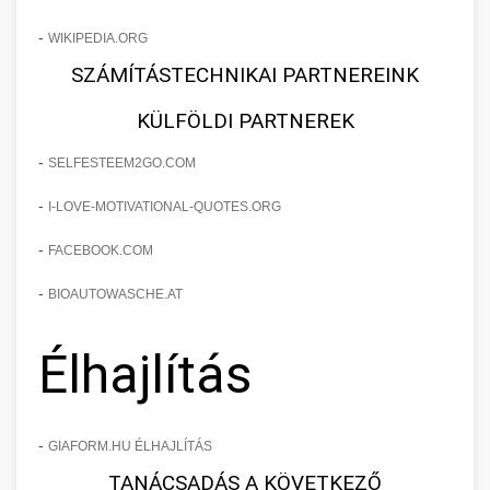
-
WIKIPEDIA.ORG
SZÁMÍTÁSTECHNIKAI PARTNEREINK
KÜLFÖLDI PARTNEREK
-
SELFESTEEM2GO.COM
-
I-LOVE-MOTIVATIONAL-QUOTES.ORG
-
FACEBOOK.COM
-
BIOAUTOWASCHE.AT
Élhajlítás
-
GIAFORM.HU ÉLHAJLÍTÁS
TANÁCSADÁS A KÖVETKEZŐ