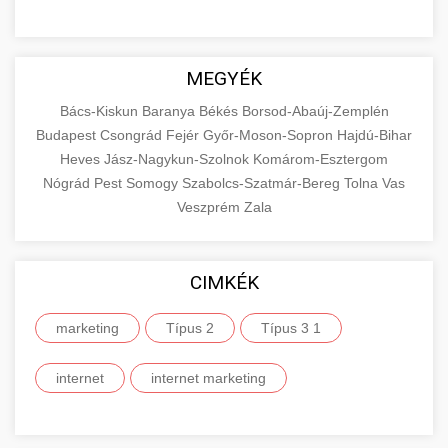
MEGYÉK
Bács-Kiskun
Baranya
Békés
Borsod-Abaúj-Zemplén
Budapest
Csongrád
Fejér
Győr-Moson-Sopron
Hajdú-Bihar
Heves
Jász-Nagykun-Szolnok
Komárom-Esztergom
Nógrád
Pest
Somogy
Szabolcs-Szatmár-Bereg
Tolna
Vas
Veszprém
Zala
CIMKÉK
marketing
Típus 2
Típus 3 1
internet
internet marketing