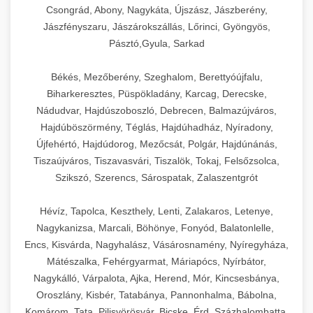
Csongrád, Abony, Nagykáta, Újszász, Jászberény,
Jászfényszaru, Jászárokszállás, Lőrinci, Gyöngyös,
Pásztó,Gyula, Sarkad
Békés, Mezőberény, Szeghalom, Berettyóújfalu,
Biharkeresztes, Püspökladány, Karcag, Derecske,
Nádudvar, Hajdúszoboszló, Debrecen, Balmazújváros,
Hajdúböszörmény, Téglás, Hajdúhadház, Nyíradony,
Újfehértó, Hajdúdorog, Mezőcsát, Polgár, Hajdúnánás,
Tiszaújváros, Tiszavasvári, Tiszalök, Tokaj, Felsőzsolca,
Szikszó, Szerencs, Sárospatak, Zalaszentgrót
Hévíz, Tapolca, Keszthely, Lenti, Zalakaros, Letenye,
Nagykanizsa, Marcali, Böhönye, Fonyód, Balatonlelle,
Encs, Kisvárda, Nagyhalász, Vásárosnamény, Nyíregyháza,
Mátészalka, Fehérgyarmat, Máriapócs, Nyírbátor,
Nagykálló, Várpalota, Ajka, Herend, Mór, Kincsesbánya,
Oroszlány, Kisbér, Tatabánya, Pannonhalma, Bábolna,
Komárom, Tata, Pilisvörösvár, Bicske, Érd, Százhalombatta,