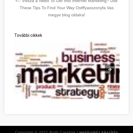
<-- Vissza a Need To Get Into Internet Marketing? Use
These Tips To Find Your Way Ostffyasszonyfa Vas
megye blog oldalra!
További cikkek
Need To Get Into Internet Marketing? Use These Tips To Find
Copyright © 2021
Roth Creative |
webáruház készítés