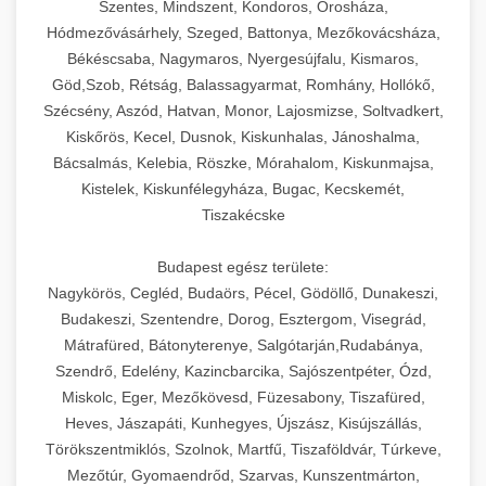
Szentes, Mindszent, Kondoros, Orosháza,
Hódmezővásárhely, Szeged, Battonya, Mezőkovácsháza,
Békéscsaba, Nagymaros, Nyergesújfalu, Kismaros,
Göd,Szob, Rétság, Balassagyarmat, Romhány, Hollókő,
Szécsény, Aszód, Hatvan, Monor, Lajosmizse, Soltvadkert,
Kiskőrös, Kecel, Dusnok, Kiskunhalas, Jánoshalma,
Bácsalmás, Kelebia, Röszke, Mórahalom, Kiskunmajsa,
Kistelek, Kiskunfélegyháza, Bugac, Kecskemét,
Tiszakécske
Budapest egész területe:
Nagykörös, Cegléd, Budaörs, Pécel, Gödöllő, Dunakeszi,
Budakeszi, Szentendre, Dorog, Esztergom, Visegrád,
Mátrafüred, Bátonyterenye, Salgótarján,Rudabánya,
Szendrő, Edelény, Kazincbarcika, Sajószentpéter, Ózd,
Miskolc, Eger, Mezőkövesd, Füzesabony, Tiszafüred,
Heves, Jászapáti, Kunhegyes, Újszász, Kisújszállás,
Törökszentmiklós, Szolnok, Martfű, Tiszaföldvár, Túrkeve,
Mezőtúr, Gyomaendrőd, Szarvas, Kunszentmárton,