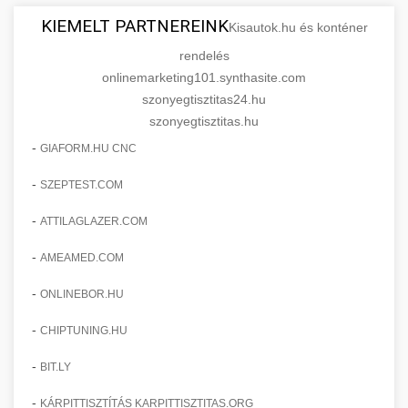
KIEMELT PARTNEREINK
Kisautok.hu és konténer
rendelés
onlinemarketing101.synthasite.com
szonyegtisztitas24.hu
szonyegtisztitas.hu
-
GIAFORM.HU CNC
-
SZEPTEST.COM
-
ATTILAGLAZER.COM
-
AMEAMED.COM
-
ONLINEBOR.HU
-
CHIPTUNING.HU
-
BIT.LY
-
KÁRPITTISZTÍTÁS KARPITTISZTITAS.ORG