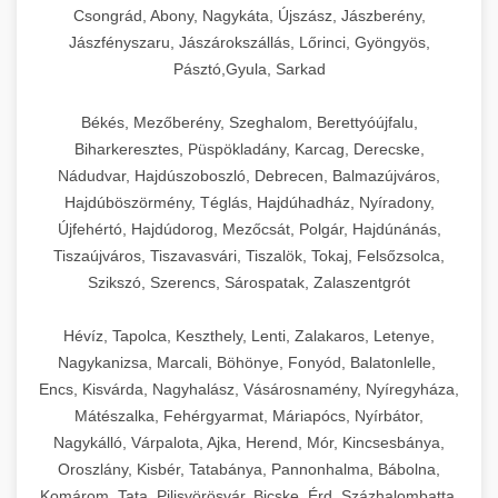
Csongrád, Abony, Nagykáta, Újszász, Jászberény,
Jászfényszaru, Jászárokszállás, Lőrinci, Gyöngyös,
Pásztó,Gyula, Sarkad
Békés, Mezőberény, Szeghalom, Berettyóújfalu,
Biharkeresztes, Püspökladány, Karcag, Derecske,
Nádudvar, Hajdúszoboszló, Debrecen, Balmazújváros,
Hajdúböszörmény, Téglás, Hajdúhadház, Nyíradony,
Újfehértó, Hajdúdorog, Mezőcsát, Polgár, Hajdúnánás,
Tiszaújváros, Tiszavasvári, Tiszalök, Tokaj, Felsőzsolca,
Szikszó, Szerencs, Sárospatak, Zalaszentgrót
Hévíz, Tapolca, Keszthely, Lenti, Zalakaros, Letenye,
Nagykanizsa, Marcali, Böhönye, Fonyód, Balatonlelle,
Encs, Kisvárda, Nagyhalász, Vásárosnamény, Nyíregyháza,
Mátészalka, Fehérgyarmat, Máriapócs, Nyírbátor,
Nagykálló, Várpalota, Ajka, Herend, Mór, Kincsesbánya,
Oroszlány, Kisbér, Tatabánya, Pannonhalma, Bábolna,
Komárom, Tata, Pilisvörösvár, Bicske, Érd, Százhalombatta,