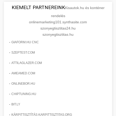
KIEMELT PARTNEREINK
Kisautok.hu és konténer
rendelés
onlinemarketing101.synthasite.com
szonyegtisztitas24.hu
szonyegtisztitas.hu
-
GIAFORM.HU CNC
-
SZEPTEST.COM
-
ATTILAGLAZER.COM
-
AMEAMED.COM
-
ONLINEBOR.HU
-
CHIPTUNING.HU
-
BIT.LY
-
KÁRPITTISZTÍTÁS KARPITTISZTITAS.ORG