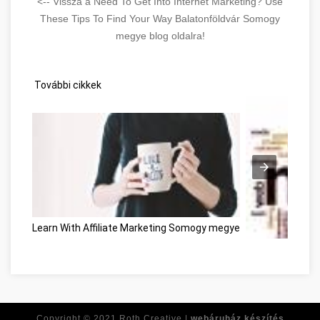
<-- Vissza a Need To Get Into Internet Marketing? Use
These Tips To Find Your Way Balatonföldvár Somogy
megye blog oldalra!
További cikkek
Learn With Affiliate Marketing Somogy megye
Need To Get Int
Copyright © 2021
Roth Creative |
webáruház készítés