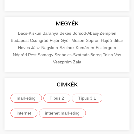
MEGYÉK
Bács-Kiskun
Baranya
Békés
Borsod-Abaúj-Zemplén
Budapest
Csongrád
Fejér
Győr-Moson-Sopron
Hajdú-Bihar
Heves
Jász-Nagykun-Szolnok
Komárom-Esztergom
Nógrád
Pest
Somogy
Szabolcs-Szatmár-Bereg
Tolna
Vas
Veszprém
Zala
CIMKÉK
marketing
Típus 2
Típus 3 1
internet
internet marketing