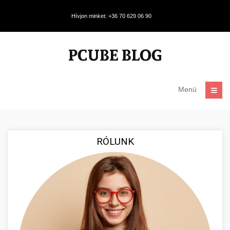
Hívjon minket: +36 70 629 06 90
Menü
RÓLUNK