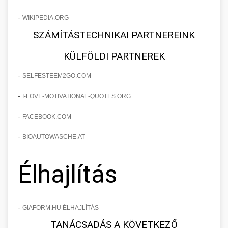
-
WIKIPEDIA.ORG
SZÁMÍTÁSTECHNIKAI PARTNEREINK
KÜLFÖLDI PARTNEREK
-
SELFESTEEM2GO.COM
-
I-LOVE-MOTIVATIONAL-QUOTES.ORG
-
FACEBOOK.COM
-
BIOAUTOWASCHE.AT
Élhajlítás
-
GIAFORM.HU ÉLHAJLÍTÁS
TANÁCSADÁS A KÖVETKEZŐ