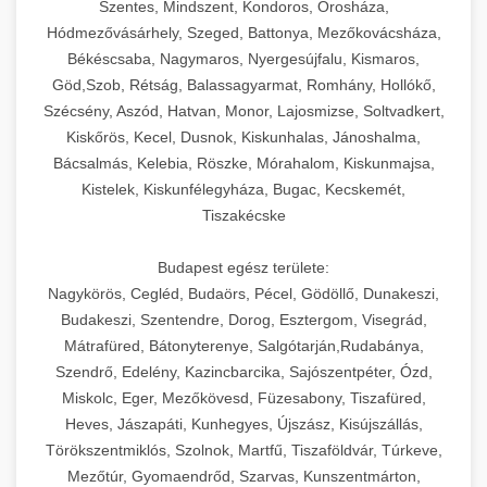
Szentes, Mindszent, Kondoros, Orosháza,
Hódmezővásárhely, Szeged, Battonya, Mezőkovácsháza,
Békéscsaba, Nagymaros, Nyergesújfalu, Kismaros,
Göd,Szob, Rétság, Balassagyarmat, Romhány, Hollókő,
Szécsény, Aszód, Hatvan, Monor, Lajosmizse, Soltvadkert,
Kiskőrös, Kecel, Dusnok, Kiskunhalas, Jánoshalma,
Bácsalmás, Kelebia, Röszke, Mórahalom, Kiskunmajsa,
Kistelek, Kiskunfélegyháza, Bugac, Kecskemét,
Tiszakécske
Budapest egész területe:
Nagykörös, Cegléd, Budaörs, Pécel, Gödöllő, Dunakeszi,
Budakeszi, Szentendre, Dorog, Esztergom, Visegrád,
Mátrafüred, Bátonyterenye, Salgótarján,Rudabánya,
Szendrő, Edelény, Kazincbarcika, Sajószentpéter, Ózd,
Miskolc, Eger, Mezőkövesd, Füzesabony, Tiszafüred,
Heves, Jászapáti, Kunhegyes, Újszász, Kisújszállás,
Törökszentmiklós, Szolnok, Martfű, Tiszaföldvár, Túrkeve,
Mezőtúr, Gyomaendrőd, Szarvas, Kunszentmárton,