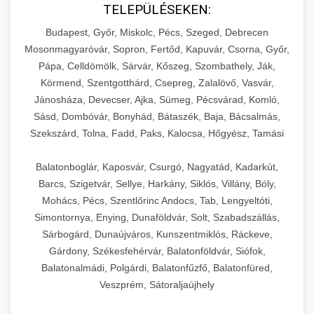
TELEPÜLÉSEKEN:
Budapest, Győr, Miskolc, Pécs, Szeged, Debrecen
Mosonmagyaróvár, Sopron, Fertőd, Kapuvár, Csorna, Győr,
Pápa, Celldömölk, Sárvár, Kőszeg, Szombathely, Ják,
Körmend, Szentgotthárd, Csepreg, Zalalövő, Vasvár,
Jánosháza, Devecser, Ajka, Sümeg, Pécsvárad, Komló,
Sásd, Dombóvár, Bonyhád, Bátaszék, Baja, Bácsalmás,
Szekszárd, Tolna, Fadd, Paks, Kalocsa, Hőgyész, Tamási
Balatonboglár, Kaposvár, Csurgó, Nagyatád, Kadarkút,
Barcs, Szigetvár, Sellye, Harkány, Siklós, Villány, Bóly,
Mohács, Pécs, Szentlőrinc Andocs, Tab, Lengyeltóti,
Simontornya, Enying, Dunaföldvár, Solt, Szabadszállás,
Sárbogárd, Dunaújváros, Kunszentmiklós, Ráckeve,
Gárdony, Székesfehérvár, Balatonföldvár, Siófok,
Balatonalmádi, Polgárdi, Balatonfűzfő, Balatonfüred,
Veszprém, Sátoraljaújhely