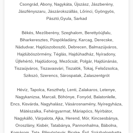
Csongrád, Abony, Nagykáta, Újszász, Jászberény,
Jászfényszaru, Jászárokszállás, Lőrinci, Gyöngyös,
Pásztó,Gyula, Sarkad
Békés, Mezőberény, Szeghalom, Berettyóújfalu,
Biharkeresztes, Püspökladány, Karcag, Derecske,
Nádudvar, Hajdúszoboszló, Debrecen, Balmazújváros,
Hajdúböszörmény, Téglás, Hajdúhadház, Nyíradony,
Újfehértó, Hajdúdorog, Mezőcsát, Polgár, Hajdúnánás,
Tiszaújváros, Tiszavasvári, Tiszalök, Tokaj, Felsőzsolca,
Szikszó, Szerencs, Sárospatak, Zalaszentgrót
Hévíz, Tapolca, Keszthely, Lenti, Zalakaros, Letenye,
Nagykanizsa, Marcali, Böhönye, Fonyód, Balatonlelle,
Encs, Kisvárda, Nagyhalász, Vásárosnamény, Nyíregyháza,
Mátészalka, Fehérgyarmat, Máriapócs, Nyírbátor,
Nagykálló, Várpalota, Ajka, Herend, Mór, Kincsesbánya,
Oroszlány, Kisbér, Tatabánya, Pannonhalma, Bábolna,
Komárom, Tata, Pilisvörösvár, Bicske, Érd, Százhalombatta,