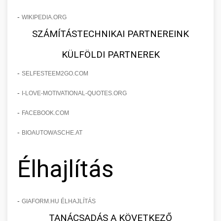
-
WIKIPEDIA.ORG
SZÁMÍTÁSTECHNIKAI PARTNEREINK
KÜLFÖLDI PARTNEREK
-
SELFESTEEM2GO.COM
-
I-LOVE-MOTIVATIONAL-QUOTES.ORG
-
FACEBOOK.COM
-
BIOAUTOWASCHE.AT
Élhajlítás
-
GIAFORM.HU ÉLHAJLÍTÁS
TANÁCSADÁS A KÖVETKEZŐ