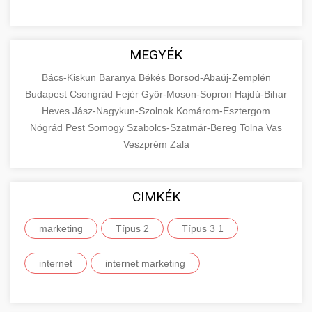
MEGYÉK
Bács-Kiskun
Baranya
Békés
Borsod-Abaúj-Zemplén
Budapest
Csongrád
Fejér
Győr-Moson-Sopron
Hajdú-Bihar
Heves
Jász-Nagykun-Szolnok
Komárom-Esztergom
Nógrád
Pest
Somogy
Szabolcs-Szatmár-Bereg
Tolna
Vas
Veszprém
Zala
CIMKÉK
marketing
Típus 2
Típus 3 1
internet
internet marketing