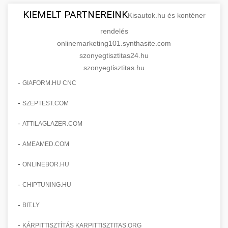
KIEMELT PARTNEREINK
Kisautok.hu és konténer
rendelés
onlinemarketing101.synthasite.com
szonyegtisztitas24.hu
szonyegtisztitas.hu
-
GIAFORM.HU CNC
-
SZEPTEST.COM
-
ATTILAGLAZER.COM
-
AMEAMED.COM
-
ONLINEBOR.HU
-
CHIPTUNING.HU
-
BIT.LY
-
KÁRPITTISZTÍTÁS KARPITTISZTITAS.ORG