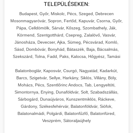
TELEPÜLÉSEKEN:
Budapest, Győr, Miskolc, Pécs, Szeged, Debrecen
Mosonmagyaróvár, Sopron, Fertőd, Kapuvár, Csorna, Győr,
Pápa, Celldömölk, Sárvár, Kőszeg, Szombathely, Ják,
Körmend, Szentgotthárd, Csepreg, Zalalövő, Vasvár,
Jánosháza, Devecser, Ajka, Sümeg, Pécsvárad, Komló,
Sásd, Dombóvár, Bonyhád, Bátaszék, Baja, Bácsalmás,
Szekszárd, Tolna, Fadd, Paks, Kalocsa, Hőgyész, Tamási
Balatonboglár, Kaposvár, Csurgó, Nagyatád, Kadarkút,
Barcs, Szigetvár, Sellye, Harkány, Siklós, Villány, Bóly,
Mohács, Pécs, Szentlőrinc Andocs, Tab, Lengyeltóti,
Simontornya, Enying, Dunaföldvár, Solt, Szabadszállás,
Sárbogárd, Dunaújváros, Kunszentmiklós, Ráckeve,
Gárdony, Székesfehérvár, Balatonföldvár, Siófok,
Balatonalmádi, Polgárdi, Balatonfűzfő, Balatonfüred,
Veszprém, Sátoraljaújhely