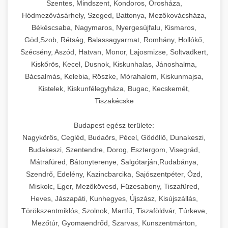
Szentes, Mindszent, Kondoros, Orosháza,
Hódmezővásárhely, Szeged, Battonya, Mezőkovácsháza,
Békéscsaba, Nagymaros, Nyergesújfalu, Kismaros,
Göd,Szob, Rétság, Balassagyarmat, Romhány, Hollókő,
Szécsény, Aszód, Hatvan, Monor, Lajosmizse, Soltvadkert,
Kiskőrös, Kecel, Dusnok, Kiskunhalas, Jánoshalma,
Bácsalmás, Kelebia, Röszke, Mórahalom, Kiskunmajsa,
Kistelek, Kiskunfélegyháza, Bugac, Kecskemét,
Tiszakécske
Budapest egész területe:
Nagykörös, Cegléd, Budaörs, Pécel, Gödöllő, Dunakeszi,
Budakeszi, Szentendre, Dorog, Esztergom, Visegrád,
Mátrafüred, Bátonyterenye, Salgótarján,Rudabánya,
Szendrő, Edelény, Kazincbarcika, Sajószentpéter, Ózd,
Miskolc, Eger, Mezőkövesd, Füzesabony, Tiszafüred,
Heves, Jászapáti, Kunhegyes, Újszász, Kisújszállás,
Törökszentmiklós, Szolnok, Martfű, Tiszaföldvár, Túrkeve,
Mezőtúr, Gyomaendrőd, Szarvas, Kunszentmárton,