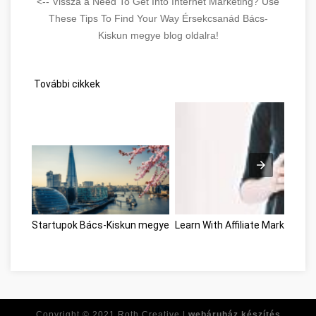
<-- Vissza a Need To Get Into Internet Marketing? Use
These Tips To Find Your Way Érsekcsanád Bács-
Kiskun megye blog oldalra!
További cikkek
Startupok Bács-Kiskun megye
Learn With Affiliate Marketing
Copyright © 2021
Roth Creative |
webáruház készítés