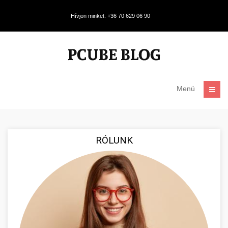
Hívjon minket: +36 70 629 06 90
Menü
RÓLUNK