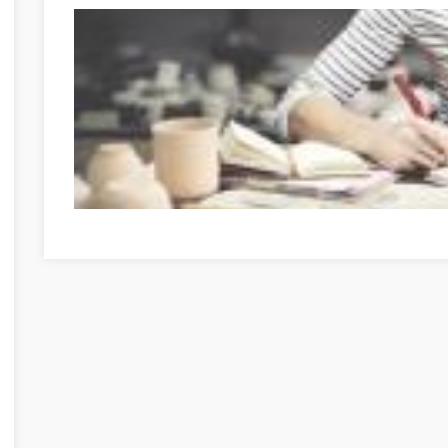
Nagyszerű útmutató, amikor a személyes fejlődésről va