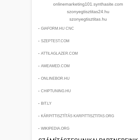
onlinemarketing101.synthasite.com
szonyegtisztitas24.hu
szonyegtisztitas.hu
-
GIAFORM.HU CNC
-
SZEPTEST.COM
-
ATTILAGLAZER.COM
-
AMEAMED.COM
-
ONLINEBOR.HU
-
CHIPTUNING.HU
-
BIT.LY
-
KÁRPITTISZTÍTÁS KARPITTISZTITAS.ORG
-
WIKIPEDIA.ORG