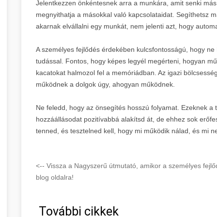
Jelentkezzen önkéntesnek arra a munkára, amit senki más
megnyithatja a másokkal való kapcsolataidat. Segíthetsz 
akarnak elvállalni egy munkát, nem jelenti azt, hogy automa
A személyes fejlődés érdekében kulcsfontosságú, hogy ne
tudással. Fontos, hogy képes legyél megérteni, hogyan mű
kacatokat halmozol fel a memóriádban. Az igazi bölcsesség
működnek a dolgok úgy, ahogyan működnek.
Ne feledd, hogy az önsegítés hosszú folyamat. Ezeknek a t
hozzáállásodat pozitívabbá alakítsd át, de ehhez sok erőfesz
tenned, és tesztelned kell, hogy mi működik nálad, és mi n
<-- Vissza a Nagyszerű útmutató, amikor a személyes fej
blog oldalra!
További cikkek