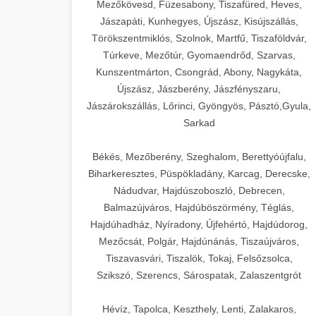
Mezőkövesd, Füzesabony, Tiszafüred, Heves,
Jászapáti, Kunhegyes, Újszász, Kisújszállás,
Törökszentmiklós, Szolnok, Martfű, Tiszaföldvár,
Túrkeve, Mezőtúr, Gyomaendrőd, Szarvas,
Kunszentmárton, Csongrád, Abony, Nagykáta,
Újszász, Jászberény, Jászfényszaru,
Jászárokszállás, Lőrinci, Gyöngyös, Pásztó,Gyula,
Sarkad
Békés, Mezőberény, Szeghalom, Berettyóújfalu,
Biharkeresztes, Püspökladány, Karcag, Derecske,
Nádudvar, Hajdúszoboszló, Debrecen,
Balmazújváros, Hajdúböszörmény, Téglás,
Hajdúhadház, Nyíradony, Újfehértó, Hajdúdorog,
Mezőcsát, Polgár, Hajdúnánás, Tiszaújváros,
Tiszavasvári, Tiszalök, Tokaj, Felsőzsolca,
Szikszó, Szerencs, Sárospatak, Zalaszentgrót
Hévíz, Tapolca, Keszthely, Lenti, Zalakaros,