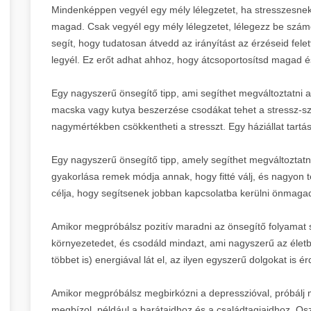
Mindenképpen vegyél egy mély lélegzetet, ha stresszesne
magad. Csak vegyél egy mély lélegzetet, lélegezz be számolj
segít, hogy tudatosan átvedd az irányítást az érzéseid felet
legyél. Ez erőt adhat ahhoz, hogy átcsoportosítsd magad é
Egy nagyszerű önsegítő tipp, ami segíthet megváltoztatni a
macska vagy kutya beszerzése csodákat tehet a stressz-s
nagymértékben csökkentheti a stresszt. Egy háziállat tartás
Egy nagyszerű önsegítő tipp, amely segíthet megváltoztatni
gyakorlása remek módja annak, hogy fitté válj, és nagyon t
célja, hogy segítsenek jobban kapcsolatba kerülni önmaga
Amikor megpróbálsz pozitív maradni az önsegítő folyamat 
környezetedet, és csodáld mindazt, ami nagyszerű az életb
többet is) energiával lát el, az ilyen egyszerű dolgokat is
Amikor megpróbálsz megbirkózni a depresszióval, próbálj 
megbízol, például a barátaidhoz és a családtagjaidhoz. Os