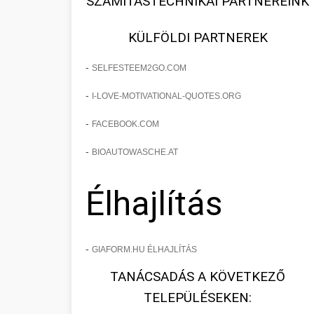
SZÁMÍTÁSTECHNIKAI PARTNEREINK
KÜLFÖLDI PARTNEREK
-
SELFESTEEM2GO.COM
-
I-LOVE-MOTIVATIONAL-QUOTES.ORG
-
FACEBOOK.COM
-
BIOAUTOWASCHE.AT
Élhajlítás
-
GIAFORM.HU ÉLHAJLÍTÁS
TANÁCSADÁS A KÖVETKEZŐ
TELEPÜLÉSEKEN: