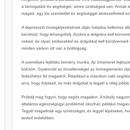
a támogatást és segítséget, amire szükséged van. Annak el
magad, egy kis szeretettel és segítséggel átvészelheted ez
A depresszió önsegélyezésének útján haladva kellemes állap
kerülnöd, hogy lehangolódj. Azokra a dolgokra kell koncen
neked, és olyan emberekkel és dolgokkal kell körülvenned
minden sarkon ott van a boldogság.
A személyes fejlődés kemény munka. Az önismeret fejleszt
kölcsön. Gyakorold az önzetlenséget az önmegismerés útjá
fedezhetsz fel magadról. Ráadásul a másokon való segítés 
arra, hogy folytasd, és más dolgokat is tegyél a világ jobbá 
Próbálj meg fogyni, hogy segíts magadon. A túlsúly nagyon
általános egészségügyi problémát okozhat, például magas
Tegyél magadnak egy szívességet, és tegyél lépéseket, hog
tested érdekében.