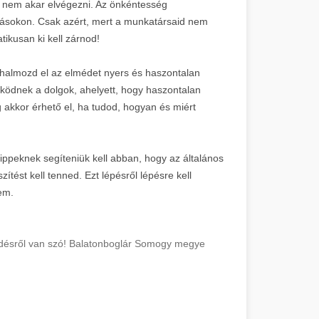
 nem akar elvégezni. Az önkéntesség
másokon. Csak azért, mert a munkatársaid nem
tikusan ki kell zárnod!
 halmozd el az elmédet nyers és haszontalan
ködnek a dolgok, ahelyett, hogy haszontalan
 akkor érhető el, ha tudod, hogyan és miért
ippeknek segíteniük kell abban, hogy az általános
ítést kell tenned. Ezt lépésről lépésre kell
em.
lődésről van szó! Balatonboglár Somogy megye