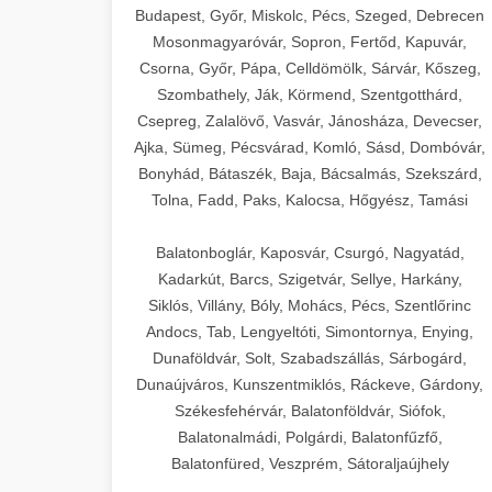
Budapest, Győr, Miskolc, Pécs, Szeged, Debrecen
Mosonmagyaróvár, Sopron, Fertőd, Kapuvár,
Csorna, Győr, Pápa, Celldömölk, Sárvár, Kőszeg,
Szombathely, Ják, Körmend, Szentgotthárd,
Csepreg, Zalalövő, Vasvár, Jánosháza, Devecser,
Ajka, Sümeg, Pécsvárad, Komló, Sásd, Dombóvár,
Bonyhád, Bátaszék, Baja, Bácsalmás, Szekszárd,
Tolna, Fadd, Paks, Kalocsa, Hőgyész, Tamási
Balatonboglár, Kaposvár, Csurgó, Nagyatád,
Kadarkút, Barcs, Szigetvár, Sellye, Harkány,
Siklós, Villány, Bóly, Mohács, Pécs, Szentlőrinc
Andocs, Tab, Lengyeltóti, Simontornya, Enying,
Dunaföldvár, Solt, Szabadszállás, Sárbogárd,
Dunaújváros, Kunszentmiklós, Ráckeve, Gárdony,
Székesfehérvár, Balatonföldvár, Siófok,
Balatonalmádi, Polgárdi, Balatonfűzfő,
Balatonfüred, Veszprém, Sátoraljaújhely