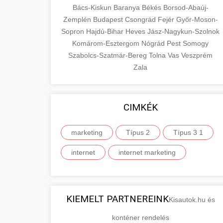
Bács-Kiskun
Baranya
Békés
Borsod-Abaúj-
Zemplén
Budapest
Csongrád
Fejér
Győr-Moson-
Sopron
Hajdú-Bihar
Heves
Jász-Nagykun-Szolnok
Komárom-Esztergom
Nógrád
Pest
Somogy
Szabolcs-Szatmár-Bereg
Tolna
Vas
Veszprém
Zala
CIMKÉK
marketing
Típus 2
Típus 3 1
internet
internet marketing
KIEMELT PARTNEREINK
Kisautok.hu és
konténer rendelés