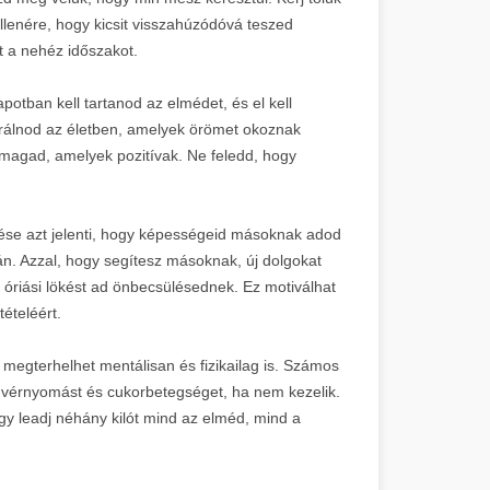
lenére, hogy kicsit visszahúzódóvá teszed
t a nehéz időszakot.
otban kell tartanod az elmédet, és el kell
trálnod az életben, amelyek örömet okoznak
 magad, amelyek pozitívak. Ne feledd, hogy
ése azt jelenti, hogy képességeid másoknak adod
n. Azzal, hogy segítesz másoknak, új dolgokat
óriási lökést ad önbecsülésednek. Ez motiválhat
tételéért.
 megterhelhet mentálisan és fizikailag is. Számos
 vérnyomást és cukorbetegséget, ha nem kezelik.
y leadj néhány kilót mind az elméd, mind a