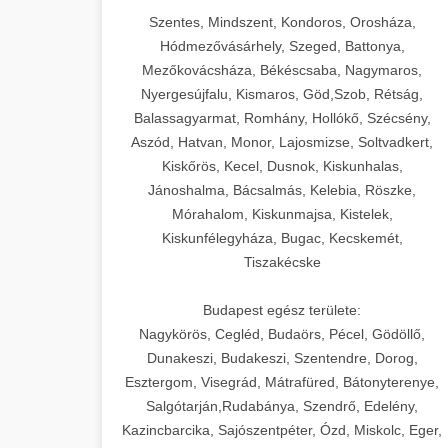
Szentes, Mindszent, Kondoros, Orosháza,
Hódmezővásárhely, Szeged, Battonya,
Mezőkovácsháza, Békéscsaba, Nagymaros,
Nyergesújfalu, Kismaros, Göd,Szob, Rétság,
Balassagyarmat, Romhány, Hollókő, Szécsény,
Aszód, Hatvan, Monor, Lajosmizse, Soltvadkert,
Kiskőrös, Kecel, Dusnok, Kiskunhalas,
Jánoshalma, Bácsalmás, Kelebia, Röszke,
Mórahalom, Kiskunmajsa, Kistelek,
Kiskunfélegyháza, Bugac, Kecskemét,
Tiszakécske
Budapest egész területe:
Nagykörös, Cegléd, Budaörs, Pécel, Gödöllő,
Dunakeszi, Budakeszi, Szentendre, Dorog,
Esztergom, Visegrád, Mátrafüred, Bátonyterenye,
Salgótarján,Rudabánya, Szendrő, Edelény,
Kazincbarcika, Sajószentpéter, Ózd, Miskolc, Eger,