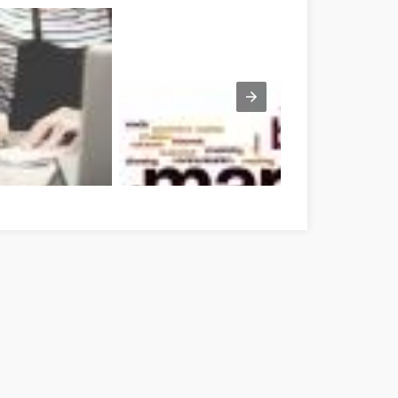
n szó! Somogy megye
Need To Get Into Internet Marketing? Use Thes