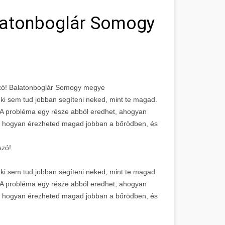
alatonboglár Somogy
szó! Balatonboglár Somogy megye
nki sem tud jobban segíteni neked, mint te magad.
A probléma egy része abból eredhet, ahogyan
d, hogyan érezheted magad jobban a bőrödben, és
szó!
nki sem tud jobban segíteni neked, mint te magad.
A probléma egy része abból eredhet, ahogyan
d, hogyan érezheted magad jobban a bőrödben, és