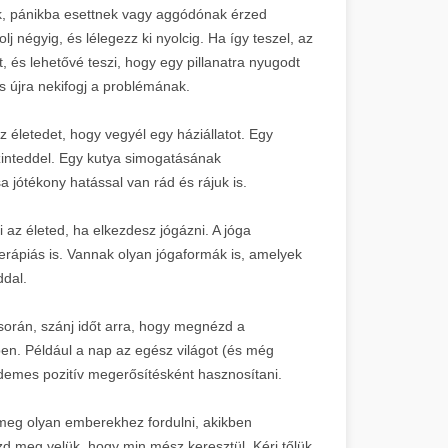
k, pánikba esettnek vagy aggódónak érzed
 négyig, és lélegezz ki nyolcig. Ha így teszel, az
t, és lehetővé teszi, hogy egy pillanatra nyugodt
s újra nekifogj a problémának.
z életedet, hogy vegyél egy háziállatot. Egy
zinteddel. Egy kutya simogatásának
a jótékony hatással van rád és rájuk is.
 az életed, ha elkezdesz jógázni. A jóga
erápiás is. Vannak olyan jógaformák is, amelyek
ddal.
során, szánj időt arra, hogy megnézd a
en. Például a nap az egész világot (és még
 érdemes pozitív megerősítésként hasznosítani.
meg olyan emberekhez fordulni, akikben
zd meg velük, hogy min mész keresztül. Kérj tőlük