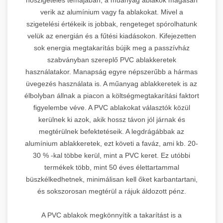
verik az alumínium vagy fa ablakokat. Mivel a
szigetelési értékeik is jobbak, rengeteget spórolhatunk
velük az energián és a fűtési kiadásokon. Kifejezetten
sok energia megtakarítás bújik meg a passzívház
szabványban szereplő PVC ablakkeretek
használatakor. Manapság egyre népszerűbb a hármas
üvegezés használata is. A műanyag ablakkeretek is az
élbolyban állnak a piacon a költségmegtakarítási faktort
figyelembe véve. A PVC ablakokat választók közül
kerülnek ki azok, akik hossz távon jól járnak és
megtérülnek befektetéseik. A legdrágábbak az
alumínium ablakkeretek, ezt követi a faváz, ami kb. 20-
30 % -kal többe kerül, mint a PVC keret. Ez utóbbi
termékek több, mint 50 éves élettartammal
büszkélkedhetnek, minimálisan kell őket karbantartani,
és sokszorosan megtérül a rájuk áldozott pénz.
A PVC ablakok megkönnyítik a takarítást is a