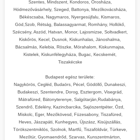
Szentes, Mindszent, Kondoros, Orosháza,
Hódmezővásárhely, Szeged, Battonya, Mezőkovácsháza,
Békéscsaba, Nagymaros, Nyergesújfalu, Kismaros,
Göd,Szob, Rétság, Balassagyarmat, Romhány, Hollókő,
Szécsény, Aszód, Hatvan, Monor, Lajosmizse, Soltvadkert,
Kiskőrös, Kecel, Dusnok, Kiskunhalas, Jánoshalma,
Bácsalmás, Kelebia, Röszke, Mórahalom, Kiskunmajsa,
Kistelek, Kiskunfélegyháza, Bugac, Kecskemét,
Tiszakécske
Budapest egész területe:
Nagykörös, Cegléd, Budaörs, Pécel, Gödöllő, Dunakeszi,
Budakeszi, Szentendre, Dorog, Esztergom, Visegrád,
Mátrafüred, Bátonyterenye, Salgótarján,Rudabánya,
Szendrő, Edelény, Kazincbarcika, Sajószentpéter, Ózd,
Miskolc, Eger, Mezőkövesd, Füzesabony, Tiszafüred,
Heves, Jászapáti, Kunhegyes, Újszász, Kisújszállás,
Törökszentmiklós, Szolnok, Martfű, Tiszaföldvár, Túrkeve,
Mezőtúr, Gyomaendrőd, Szarvas, Kunszentmárton,