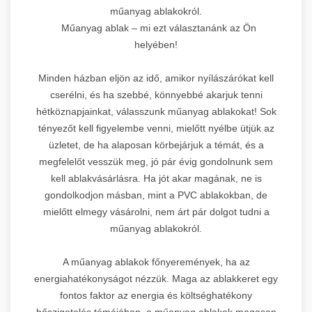
műanyag ablakokról.
Műanyag ablak – mi ezt választanánk az Ön
helyében!
Minden házban eljön az idő, amikor nyílászárókat kell
cserélni, és ha szebbé, könnyebbé akarjuk tenni
hétköznapjainkat, válasszunk műanyag ablakokat! Sok
tényezőt kell figyelembe venni, mielőtt nyélbe ütjük az
üzletet, de ha alaposan körbejárjuk a témát, és a
megfelelőt vesszük meg, jó pár évig gondolnunk sem
kell ablakvásárlásra. Ha jót akar magának, ne is
gondolkodjon másban, mint a PVC ablakokban, de
mielőtt elmegy vásárolni, nem árt pár dolgot tudni a
műanyag ablakokról.
A műanyag ablakok főnyeremények, ha az
energiahatékonyságot nézzük. Maga az ablakkeret egy
fontos faktor az energia és költséghatékony
hőszigetelés témájában, a műanyag ablakok magasan