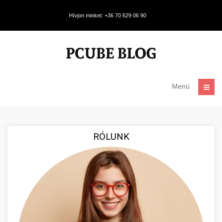
Hívjon minket: +36 70 629 06 90
Menü
RÓLUNK