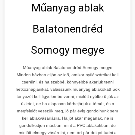
Műanyag ablak
Balatonendréd
Somogy megye
Műanyag ablak Balatonendréd Somogy megye
Minden házban eljön az idő, amikor nyílászárókat kell
cserélni, és ha szebbé, könnyebbé akarjuk tenni
hétköznapjainkat, válasszunk műanyag ablakokat! Sok
tényezőt kell figyelembe venni, mielőtt nyélbe ütjük az
üzletet, de ha alaposan körbejárjuk a témát, és a
megfelelőt vesszük meg, jó pár évig gondolnunk sem
kell ablakvásárlásra. Ha jót akar magának, ne is
gondolkodjon másban, mint a PVC ablakokban, de
mielőtt elmegy vásárolni, nem árt pár dolgot tudni a