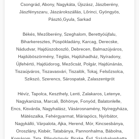
Csongrád, Abony, Nagykáta, Újszász, Jászberény,
Jászfényszaru, Jászárokszállás, Lőrinci, Gyöngyös,
Pásztó,Gyula, Sarkad
Békés, Mezőberény, Szeghalom, Berettyóújfalu,
Biharkeresztes, Püspökladány, Karcag, Derecske,
Nádudvar, Hajdúszoboszló, Debrecen, Balmazújváros,
Hajdúböszörmény, Téglás, Hajdúhadház, Nyíradony,
Újfehértó, Hajdúdorog, Mezőcsát, Polgár, Hajdúnánás,
Tiszaújváros, Tiszavasvári, Tiszalök, Tokaj, Felsőzsolca,
Szikszó, Szerencs, Sárospatak, Zalaszentgrót
Hévíz, Tapolca, Keszthely, Lenti, Zalakaros, Letenye,
Nagykanizsa, Marcali, Böhönye, Fonyód, Balatonlelle,
Encs, Kisvárda, Nagyhalász, Vásárosnamény, Nyíregyháza,
Mátészalka, Fehérgyarmat, Máriapócs, Nyírbátor,
Nagykálló, Várpalota, Ajka, Herend, Mór, Kincsesbánya,
Oroszlány, Kisbér, Tatabánya, Pannonhalma, Bábolna,
Komárom, Tata, Pilisvörösvár, Bicske, Érd, Százhalombatta,