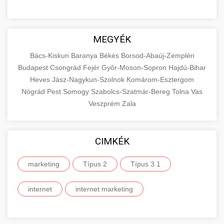
MEGYÉK
Bács-Kiskun
Baranya
Békés
Borsod-Abaúj-Zemplén
Budapest
Csongrád
Fejér
Győr-Moson-Sopron
Hajdú-Bihar
Heves
Jász-Nagykun-Szolnok
Komárom-Esztergom
Nógrád
Pest
Somogy
Szabolcs-Szatmár-Bereg
Tolna
Vas
Veszprém
Zala
CIMKÉK
marketing
Típus 2
Típus 3 1
internet
internet marketing