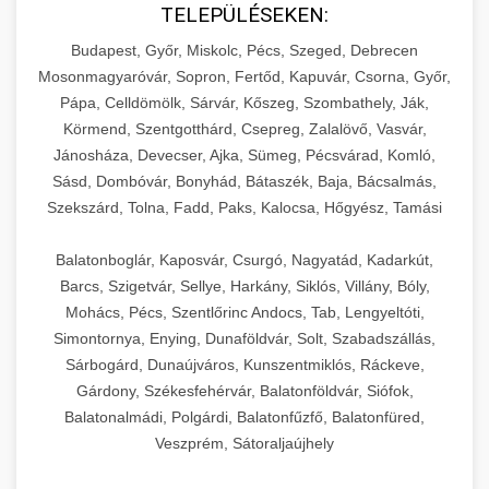
TELEPÜLÉSEKEN:
Budapest, Győr, Miskolc, Pécs, Szeged, Debrecen
Mosonmagyaróvár, Sopron, Fertőd, Kapuvár, Csorna, Győr,
Pápa, Celldömölk, Sárvár, Kőszeg, Szombathely, Ják,
Körmend, Szentgotthárd, Csepreg, Zalalövő, Vasvár,
Jánosháza, Devecser, Ajka, Sümeg, Pécsvárad, Komló,
Sásd, Dombóvár, Bonyhád, Bátaszék, Baja, Bácsalmás,
Szekszárd, Tolna, Fadd, Paks, Kalocsa, Hőgyész, Tamási
Balatonboglár, Kaposvár, Csurgó, Nagyatád, Kadarkút,
Barcs, Szigetvár, Sellye, Harkány, Siklós, Villány, Bóly,
Mohács, Pécs, Szentlőrinc Andocs, Tab, Lengyeltóti,
Simontornya, Enying, Dunaföldvár, Solt, Szabadszállás,
Sárbogárd, Dunaújváros, Kunszentmiklós, Ráckeve,
Gárdony, Székesfehérvár, Balatonföldvár, Siófok,
Balatonalmádi, Polgárdi, Balatonfűzfő, Balatonfüred,
Veszprém, Sátoraljaújhely