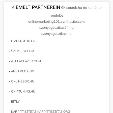
KIEMELT PARTNEREINK
Kisautok.hu és konténer
rendelés
onlinemarketing101.synthasite.com
szonyegtisztitas24.hu
szonyegtisztitas.hu
-
GIAFORM.HU CNC
-
SZEPTEST.COM
-
ATTILAGLAZER.COM
-
AMEAMED.COM
-
ONLINEBOR.HU
-
CHIPTUNING.HU
-
BIT.LY
-
KÁRPITTISZTÍTÁS KARPITTISZTITAS.ORG