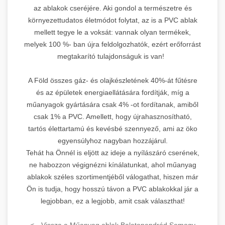
az ablakok cseréjére. Aki gondol a természetre és
környezettudatos életmódot folytat, az is a PVC ablak
mellett tegye le a voksát: vannak olyan termékek,
melyek 100 %- ban újra feldolgozhatók, ezért erőforrást
megtakarító tulajdonságuk is van!
A Föld összes gáz- és olajkészletének 40%-át fűtésre
és az épületek energiaellátására fordítják, míg a
műanyagok gyártására csak 4% -ot fordítanak, amiből
csak 1% a PVC. Amellett, hogy újrahasznosítható,
tartós élettartamú és kevésbé szennyező, ami az öko
egyensúlyhoz nagyban hozzájárul.
Tehát ha Önnél is eljött az ideje a nyílászáró cserének,
ne habozzon végignézni kínálatunkat, ahol műanyag
ablakok széles szortimentjéből válogathat, hiszen már
Ön is tudja, hogy hosszú távon a PVC ablakokkal jár a
legjobban, ez a legjobb, amit csak választhat!
<-- Vissza a Műanyag ablak Balatonendréd Somogy