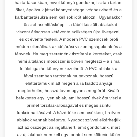
háztartásunkban, mivel könnyű gondozni, tisztán tartani
őket, ápolásuk játszi könnyedséggel véghezvihető és a
karbantartásukra sem kell sok időt áldozni. Ugyanakkor
– összehasonlításképp – a fából készült ablakokat
viszont átlagosan kétévente szükséges újra üvegezni,
és öt évente festeni. A modern PVC szemcsék profi
módon ellenállnak az időjárási viszontagságoknak és a
fénynek. Ha meg szeretnénk tisztítani a kereteket, csak
némi általános mosószer is bőven megteszi – a sima
felület igazán könnyen kezelhető. A PVC ablakok a
fával szemben tartósnak mutatkoznak, hosszú
élettartamuk miatt megéri a rá kiadott anyagi
megterhelés, hosszú távon ugyanis megtérül. Kiváló
befektetés egy ilyen ablak, ami hosszú évek óta viszi a
prímet torzítás-állóságával és magas szintű
funkcionalitásával. A házértéke sem csökken, ha ilyen
ablakok vannak beépítve. Nyugodt szívvel elkérhetjük
azt az összeget az ingatlanért, amit gondoltunk, mert
az új lakónak nem kell egy forintot sem költenie külön