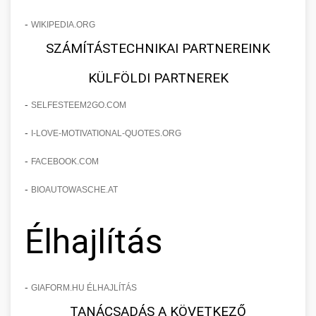
-
WIKIPEDIA.ORG
SZÁMÍTÁSTECHNIKAI PARTNEREINK
KÜLFÖLDI PARTNEREK
-
SELFESTEEM2GO.COM
-
I-LOVE-MOTIVATIONAL-QUOTES.ORG
-
FACEBOOK.COM
-
BIOAUTOWASCHE.AT
Élhajlítás
-
GIAFORM.HU ÉLHAJLÍTÁS
TANÁCSADÁS A KÖVETKEZŐ