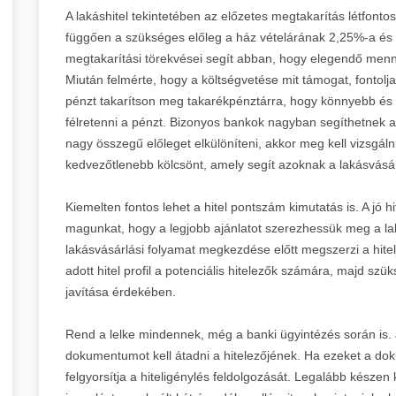
A lakáshitel tekintetében az előzetes megtakarítás létfontoss
függően a szükséges előleg a ház vételárának 2,25%-a és 
megtakarítási törekvései segít abban, hogy elegendő mennyi
Miután felmérte, hogy a költségvetése mit támogat, fontol
pénzt takarítson meg takarékpénztárra, hogy könnyebb 
félretenni a pénzt. Bizonyos bankok nagyban segíthetnek a
nagy összegű előleget elkülöníteni, akkor meg kell vizsgál
kedvezőtlenebb kölcsönt, amely segít azoknak a lakásvásárl
Kiemelten fontos lehet a hitel pontszám kimutatás is. A jó h
magunkat, hogy a legjobb ajánlatot szerezhessük meg a lakás
lakásvásárlási folyamat megkezdése előtt megszerzi a hitelj
adott hitel profil a potenciális hitelezők számára, majd sz
javítása érdekében.
Rend a lelke mindennek, még a banki ügyintézés során is.
dokumentumot kell átadni a hitelezőjének. Ha ezeket a do
felgyorsítja a hiteligénylés feldolgozását. Legalább készen k