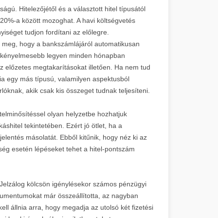
ágú. Hitelezőjétől és a választott hitel típusától
20%-a között mozoghat. A havi költségvetés
séget tudjon fordítani az előlegre.
ja meg, hogy a bankszámlájáról automatikusan
és kényelmesebb legyen minden hónapban
z előzetes megtakarításokat illetően. Ha nem tud
nia egy más típusú, valamilyen aspektusból
óknak, akik csak kis összeget tudnak teljesíteni.
itelminősítéssel olyan helyzetbe hozhatjuk
hitel tekintetében. Ezért jó ötlet, ha a
elentés másolatát. Ebből kitűnik, hogy néz ki az
ükség esetén lépéseket tehet a hitel-pontszám
 Jelzálog kölcsön igénylésekor számos pénzügyi
kumentumokat már összeállította, az nagyban
ell állnia arra, hogy megadja az utolsó két fizetési