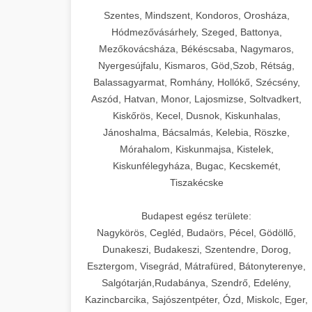
Szentes, Mindszent, Kondoros, Orosháza,
Hódmezővásárhely, Szeged, Battonya,
Mezőkovácsháza, Békéscsaba, Nagymaros,
Nyergesújfalu, Kismaros, Göd,Szob, Rétság,
Balassagyarmat, Romhány, Hollókő, Szécsény,
Aszód, Hatvan, Monor, Lajosmizse, Soltvadkert,
Kiskőrös, Kecel, Dusnok, Kiskunhalas,
Jánoshalma, Bácsalmás, Kelebia, Röszke,
Mórahalom, Kiskunmajsa, Kistelek,
Kiskunfélegyháza, Bugac, Kecskemét,
Tiszakécske
Budapest egész területe:
Nagykörös, Cegléd, Budaörs, Pécel, Gödöllő,
Dunakeszi, Budakeszi, Szentendre, Dorog,
Esztergom, Visegrád, Mátrafüred, Bátonyterenye,
Salgótarján,Rudabánya, Szendrő, Edelény,
Kazincbarcika, Sajószentpéter, Ózd, Miskolc, Eger,