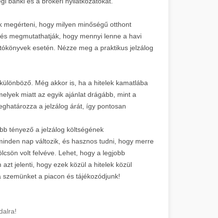
egi banki és a brókeri nyilatkozatokat.
ek megérteni, hogy milyen minőségű otthont
s megmutathatják, hogy mennyi lenne a havi
gatókönyvek esetén. Nézze meg a praktikus jelzálog
 különböző. Még akkor is, ha a hitelek kamatlába
lyek miatt az egyik ajánlat drágább, mint a
ghatározza a jelzálog árát, így pontosan
obb tényező a jelzálog költségének
inden nap változik, és hasznos tudni, hogy merre
lcsön volt felvéve. Lehet, hogy a legjobb
zt jelenti, hogy ezek közül a hitelek közül
 a szemünket a piacon és tájékozódjunk!
dalra!