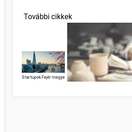
További cikkek
Startupok Fejér megye
Nagyszerű útmutató, amikor a sze