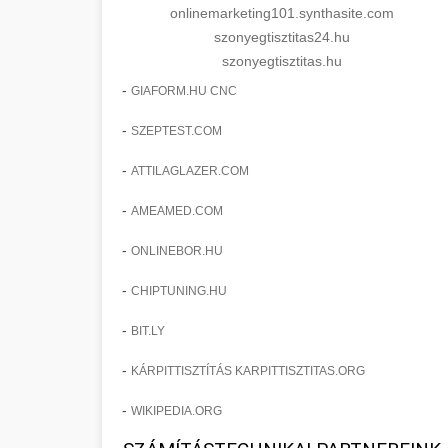
onlinemarketing101.synthasite.com
szonyegtisztitas24.hu
szonyegtisztitas.hu
-
GIAFORM.HU CNC
-
SZEPTEST.COM
-
ATTILAGLAZER.COM
-
AMEAMED.COM
-
ONLINEBOR.HU
-
CHIPTUNING.HU
-
BIT.LY
-
KÁRPITTISZTÍTÁS KARPITTISZTITAS.ORG
-
WIKIPEDIA.ORG