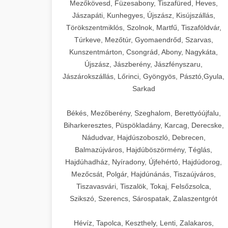
Mezőkövesd, Füzesabony, Tiszafüred, Heves,
Jászapáti, Kunhegyes, Újszász, Kisújszállás,
Törökszentmiklós, Szolnok, Martfű, Tiszaföldvár,
Túrkeve, Mezőtúr, Gyomaendrőd, Szarvas,
Kunszentmárton, Csongrád, Abony, Nagykáta,
Újszász, Jászberény, Jászfényszaru,
Jászárokszállás, Lőrinci, Gyöngyös, Pásztó,Gyula,
Sarkad
Békés, Mezőberény, Szeghalom, Berettyóújfalu,
Biharkeresztes, Püspökladány, Karcag, Derecske,
Nádudvar, Hajdúszoboszló, Debrecen,
Balmazújváros, Hajdúböszörmény, Téglás,
Hajdúhadház, Nyíradony, Újfehértó, Hajdúdorog,
Mezőcsát, Polgár, Hajdúnánás, Tiszaújváros,
Tiszavasvári, Tiszalök, Tokaj, Felsőzsolca,
Szikszó, Szerencs, Sárospatak, Zalaszentgrót
Hévíz, Tapolca, Keszthely, Lenti, Zalakaros,