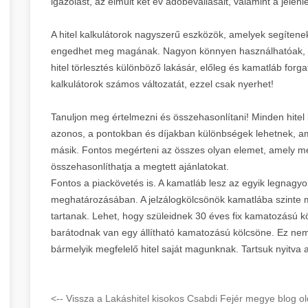
igazolást, az elmúlt két év adóbevallásait, valamint a jelenl
A hitel kalkulátorok nagyszerű eszközök, amelyek segíten
engedhet meg magának. Nagyon könnyen használhatóak, é
hitel törlesztés különböző lakásár, előleg és kamatláb for
kalkulátorok számos változatát, ezzel csak nyerhet!
Tanuljon meg értelmezni és összehasonlítani! Minden hitel
azonos, a pontokban és díjakban különbségek lehetnek, ame
másik. Fontos megérteni az összes olyan elemet, amely me
összehasonlíthatja a megtett ajánlatokat.
Fontos a piackövetés is. A kamatláb lesz az egyik legnagy
meghatározásában. A jelzálogkölcsönök kamatlába szinte m
tartanak. Lehet, hogy szüleidnek 30 éves fix kamatozású kö
barátodnak van egy állítható kamatozású kölcsöne. Ez nem a
bármelyik megfelelő hitel saját magunknak. Tartsuk nyitva
<-- Vissza a Lakáshitel kisokos Csabdi Fejér megye blog ol