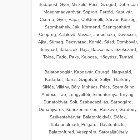
Budapest, Győr, Miskolc, Pécs, Szeged, Debrecen
Mosonmagyaróvár, Sopron, Fertőd, Kapuvár,
Csorna, Győr, Pápa, Celldömölk, Sárvár, Kőszeg,
Szombathely, Ják, Körmend, Szentgotthárd,
Csepreg, Zalalövő, Vasvár, Jánosháza, Devecser,
Ajka, Sümeg, Pécsvárad, Komló, Sásd, Dombóvár,
Bonyhád, Bátaszék, Baja, Bácsalmás, Szekszárd,
Tolna, Fadd, Paks, Kalocsa, Hőgyész, Tamási
Balatonboglár, Kaposvár, Csurgó, Nagyatád,
Kadarkút, Barcs, Szigetvár, Sellye, Harkány,
Siklós, Villány, Bóly, Mohács, Pécs, Szentlőrinc
Andocs, Tab, Lengyeltóti, Simontornya, Enying,
Dunaföldvár, Solt, Szabadszállás, Sárbogárd,
Dunaújváros, Kunszentmiklós, Ráckeve, Gárdony,
Székesfehérvár, Balatonföldvár, Siófok,
Balatonalmádi, Polgárdi, Balatonfűzfő,
Balatonfüred, Veszprém, Sátoraljaújhely