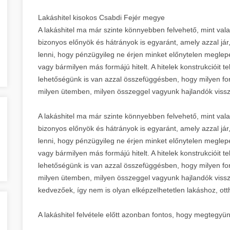
Lakáshitel kisokos Csabdi Fejér megye
A lakáshitel ma már szinte könnyebben felvehető, mint val
bizonyos előnyök és hátrányok is egyaránt, amely azzal jár, 
lenni, hogy pénzügyileg ne érjen minket előnytelen meglepe
vagy bármilyen más formájú hitelt. A hitelek konstrukcióit t
lehetőségünk is van azzal összefüggésben, hogy milyen fo
milyen ütemben, milyen összeggel vagyunk hajlandók vissza
A lakáshitel ma már szinte könnyebben felvehető, mint val
bizonyos előnyök és hátrányok is egyaránt, amely azzal jár, 
lenni, hogy pénzügyileg ne érjen minket előnytelen meglepe
vagy bármilyen más formájú hitelt. A hitelek konstrukcióit t
lehetőségünk is van azzal összefüggésben, hogy milyen fo
milyen ütemben, milyen összeggel vagyunk hajlandók vissz
kedvezőek, így nem is olyan elképzelhetetlen lakáshoz, otth
A lakáshitel felvétele előtt azonban fontos, hogy megtegyün