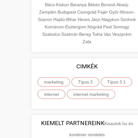
Bács-Kiskun
Baranya
Békés
Borsod-Abaúj-
Zemplén
Budapest
Csongrád
Fejér
Győr-Moson-
Sopron
Hajdú-Bihar
Heves
Jász-Nagykun-Szolnok
Komárom-Esztergom
Nógrád
Pest
Somogy
Szabolcs-Szatmár-Bereg
Tolna
Vas
Veszprém
Zala
CIMKÉK
marketing
Típus 2
Típus 3 1
internet
internet marketing
KIEMELT PARTNEREINK
Kisautok.hu és
konténer rendelés