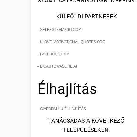
SZÁMÍTÁSTECHNIKAI PARTNEREINK
KÜLFÖLDI PARTNEREK
-
SELFESTEEM2GO.COM
-
I-LOVE-MOTIVATIONAL-QUOTES.ORG
-
FACEBOOK.COM
-
BIOAUTOWASCHE.AT
Élhajlítás
-
GIAFORM.HU ÉLHAJLÍTÁS
TANÁCSADÁS A KÖVETKEZŐ
TELEPÜLÉSEKEN: