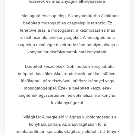
fűszerek és más anyagok elhelyezésére.
Mosogató és csaptelep: A konyhabútorba általában
beépített mosogató és csaptelep is tartozik. Ez
lehetővé teszi a mosogatást, a kézmosást és más
vízfelhasználó tevékenységeket. A mosogató és a
csaptelep minősége és elrendezése befolyásolhatja a
konyhai munkafolyamatok hatékonyságát.
Beépített készülékek: Sok modern konyhabútor
beépített készülékekkel rendelkezik, például sütővel,
főzőlappal, páraelszívóval, hűtőszekrénnyel vagy
mosogatógéppel. Ezek a beépített készülékek
segítenek egyszerűsíteni és optimalizálni a konyhai
tevékenységeket.
Világítás: A megfelelő világítás kulcsfontosságú a
konyhabútorban. Az alapvilágításon túl a
munkaterületen speciális világítás, például LED-fények