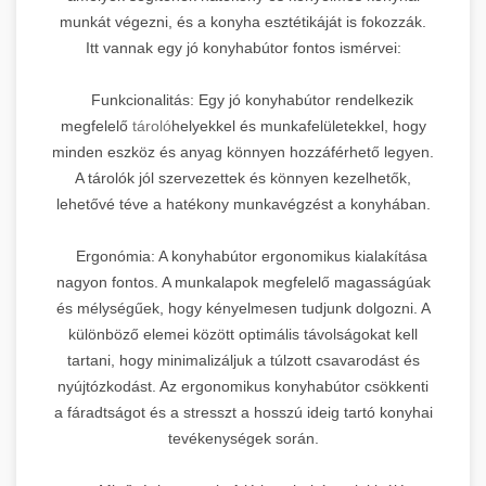
munkát végezni, és a konyha esztétikáját is fokozzák.
Itt vannak egy jó konyhabútor fontos ismérvei:
Funkcionalitás: Egy jó konyhabútor rendelkezik
megfelelő
tároló
helyekkel és munkafelületekkel, hogy
minden eszköz és anyag könnyen hozzáférhető legyen.
A tárolók jól szervezettek és könnyen kezelhetők,
lehetővé téve a hatékony munkavégzést a konyhában.
Ergonómia: A konyhabútor ergonomikus kialakítása
nagyon fontos. A munkalapok megfelelő magasságúak
és mélységűek, hogy kényelmesen tudjunk dolgozni. A
különböző elemei között optimális távolságokat kell
tartani, hogy minimalizáljuk a túlzott csavarodást és
nyújtózkodást. Az ergonomikus konyhabútor csökkenti
a fáradtságot és a stresszt a hosszú ideig tartó konyhai
tevékenységek során.