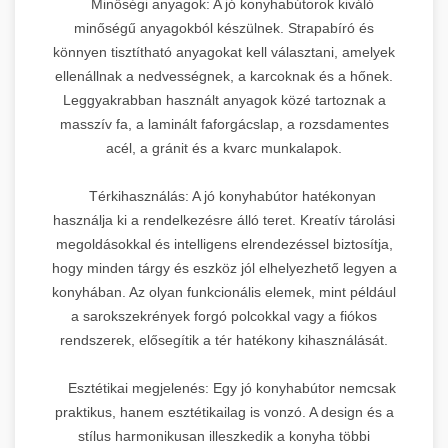
Minőségi anyagok: A jó konyhabútorok kiváló
minőségű anyagokból készülnek. Strapabíró és
könnyen tisztítható anyagokat kell választani, amelyek
ellenállnak a nedvességnek, a karcoknak és a hőnek.
Leggyakrabban használt anyagok közé tartoznak a
masszív fa, a laminált faforgácslap, a rozsdamentes
acél, a gránit és a kvarc munkalapok.
Térkihasználás: A jó konyhabútor hatékonyan
használja ki a rendelkezésre álló teret. Kreatív tárolási
megoldásokkal és intelligens elrendezéssel biztosítja,
hogy minden tárgy és eszköz jól elhelyezhető legyen a
konyhában. Az olyan funkcionális elemek, mint például
a sarokszekrények forgó polcokkal vagy a fiókos
rendszerek, elősegítik a tér hatékony kihasználását.
Esztétikai megjelenés: Egy jó konyhabútor nemcsak
praktikus, hanem esztétikailag is vonzó. A design és a
stílus harmonikusan illeszkedik a konyha többi