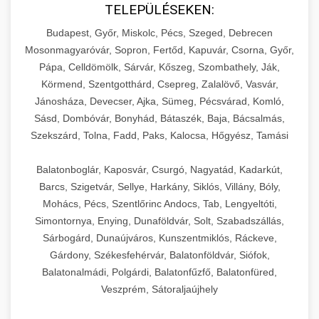
TELEPÜLÉSEKEN:
Budapest, Győr, Miskolc, Pécs, Szeged, Debrecen
Mosonmagyaróvár, Sopron, Fertőd, Kapuvár, Csorna, Győr,
Pápa, Celldömölk, Sárvár, Kőszeg, Szombathely, Ják,
Körmend, Szentgotthárd, Csepreg, Zalalövő, Vasvár,
Jánosháza, Devecser, Ajka, Sümeg, Pécsvárad, Komló,
Sásd, Dombóvár, Bonyhád, Bátaszék, Baja, Bácsalmás,
Szekszárd, Tolna, Fadd, Paks, Kalocsa, Hőgyész, Tamási
Balatonboglár, Kaposvár, Csurgó, Nagyatád, Kadarkút,
Barcs, Szigetvár, Sellye, Harkány, Siklós, Villány, Bóly,
Mohács, Pécs, Szentlőrinc Andocs, Tab, Lengyeltóti,
Simontornya, Enying, Dunaföldvár, Solt, Szabadszállás,
Sárbogárd, Dunaújváros, Kunszentmiklós, Ráckeve,
Gárdony, Székesfehérvár, Balatonföldvár, Siófok,
Balatonalmádi, Polgárdi, Balatonfűzfő, Balatonfüred,
Veszprém, Sátoraljaújhely