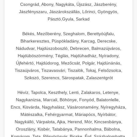
Csongrád, Abony, Nagykáta, Újszász, Jászberény,
Jászfényszaru, Jászárokszállás, Lőrinci, Gyöngyös,
Pásztó,Gyula, Sarkad
Békés, Mezőberény, Szeghalom, Berettyóújfalu,
Biharkeresztes, Püspökladány, Karcag, Derecske,
Nádudvar, Hajdúszoboszló, Debrecen, Balmazújváros,
Hajdúböszörmény, Téglás, Hajdúhadház, Nyíradony,
Újfehértó, Hajdúdorog, Mezőcsát, Polgár, Hajdúnánás,
Tiszaújváros, Tiszavasvári, Tiszalök, Tokaj, Felsőzsolca,
Szikszó, Szerencs, Sárospatak, Zalaszentgrót
Hévíz, Tapolca, Keszthely, Lenti, Zalakaros, Letenye,
Nagykanizsa, Marcali, Böhönye, Fonyód, Balatonlelle,
Encs, Kisvárda, Nagyhalász, Vásárosnamény, Nyíregyháza,
Mátészalka, Fehérgyarmat, Máriapócs, Nyírbátor,
Nagykálló, Várpalota, Ajka, Herend, Mór, Kincsesbánya,
Oroszlány, Kisbér, Tatabánya, Pannonhalma, Bábolna,
Komárom, Tata, Pilisvörösvár, Bicske, Érd, Százhalombatta,