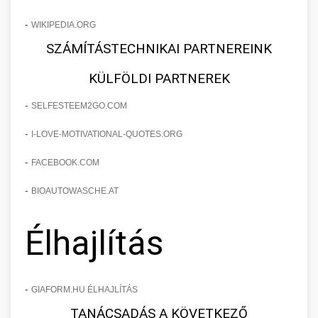
-
WIKIPEDIA.ORG
SZÁMÍTÁSTECHNIKAI PARTNEREINK
KÜLFÖLDI PARTNEREK
-
SELFESTEEM2GO.COM
-
I-LOVE-MOTIVATIONAL-QUOTES.ORG
-
FACEBOOK.COM
-
BIOAUTOWASCHE.AT
Élhajlítás
-
GIAFORM.HU ÉLHAJLÍTÁS
TANÁCSADÁS A KÖVETKEZŐ