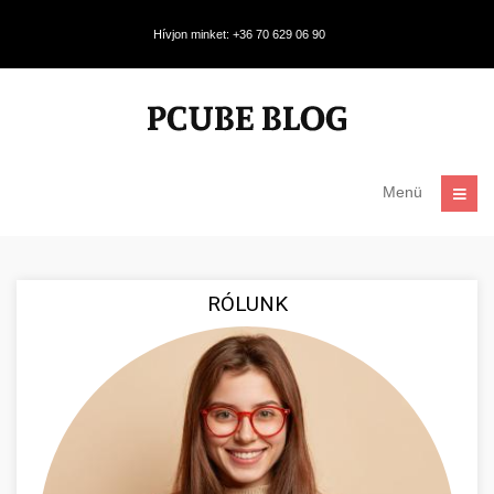
Hívjon minket: +36 70 629 06 90
Menü
RÓLUNK