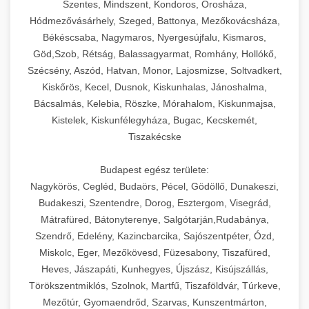
Szentes, Mindszent, Kondoros, Orosháza,
Hódmezővásárhely, Szeged, Battonya, Mezőkovácsháza,
Békéscsaba, Nagymaros, Nyergesújfalu, Kismaros,
Göd,Szob, Rétság, Balassagyarmat, Romhány, Hollókő,
Szécsény, Aszód, Hatvan, Monor, Lajosmizse, Soltvadkert,
Kiskőrös, Kecel, Dusnok, Kiskunhalas, Jánoshalma,
Bácsalmás, Kelebia, Röszke, Mórahalom, Kiskunmajsa,
Kistelek, Kiskunfélegyháza, Bugac, Kecskemét,
Tiszakécske
Budapest egész területe:
Nagykörös, Cegléd, Budaörs, Pécel, Gödöllő, Dunakeszi,
Budakeszi, Szentendre, Dorog, Esztergom, Visegrád,
Mátrafüred, Bátonyterenye, Salgótarján,Rudabánya,
Szendrő, Edelény, Kazincbarcika, Sajószentpéter, Ózd,
Miskolc, Eger, Mezőkövesd, Füzesabony, Tiszafüred,
Heves, Jászapáti, Kunhegyes, Újszász, Kisújszállás,
Törökszentmiklós, Szolnok, Martfű, Tiszaföldvár, Túrkeve,
Mezőtúr, Gyomaendrőd, Szarvas, Kunszentmárton,