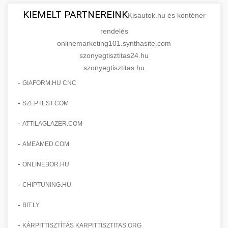
KIEMELT PARTNEREINK
Kisautok.hu és konténer
rendelés
onlinemarketing101.synthasite.com
szonyegtisztitas24.hu
szonyegtisztitas.hu
-
GIAFORM.HU CNC
-
SZEPTEST.COM
-
ATTILAGLAZER.COM
-
AMEAMED.COM
-
ONLINEBOR.HU
-
CHIPTUNING.HU
-
BIT.LY
-
KÁRPITTISZTÍTÁS KARPITTISZTITAS.ORG