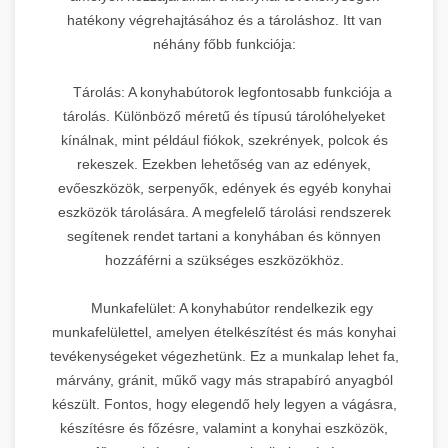
hatékony végrehajtásához és a tároláshoz. Itt van
néhány főbb funkciója:
Tárolás: A konyhabútorok legfontosabb funkciója a
tárolás. Különböző méretű és típusú tárolóhelyeket
kínálnak, mint például fiókok, szekrények, polcok és
rekeszek. Ezekben lehetőség van az edények,
evőeszközök, serpenyők, edények és egyéb konyhai
eszközök tárolására. A megfelelő tárolási rendszerek
segítenek rendet tartani a konyhában és könnyen
hozzáférni a szükséges eszközökhöz.
Munkafelület: A konyhabútor rendelkezik egy
munkafelülettel, amelyen ételkészítést és más konyhai
tevékenységeket végezhetünk. Ez a munkalap lehet fa,
márvány, gránit, műkő vagy más strapabíró anyagból
készült. Fontos, hogy elegendő hely legyen a vágásra,
készítésre és főzésre, valamint a konyhai eszközök,