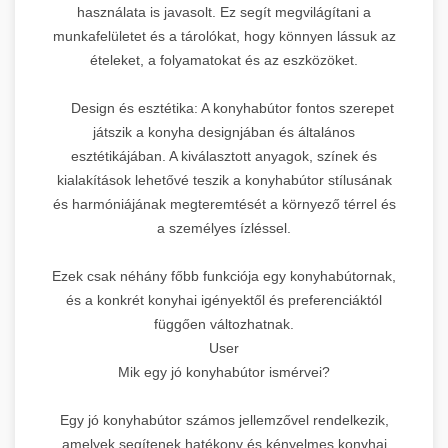
használata is javasolt. Ez segít megvilágítani a
munkafelületet és a tárolókat, hogy könnyen lássuk az
ételeket, a folyamatokat és az eszközöket.
Design és esztétika: A konyhabútor fontos szerepet
játszik a konyha designjában és általános
esztétikájában. A kiválasztott anyagok, színek és
kialakítások lehetővé teszik a konyhabútor stílusának
és harmóniájának megteremtését a környező térrel és
a személyes ízléssel.
Ezek csak néhány főbb funkciója egy konyhabútornak,
és a konkrét konyhai igényektől és preferenciáktól
függően változhatnak.
User
Mik egy jó konyhabútor ismérvei?
Egy jó konyhabútor számos jellemzővel rendelkezik,
amelyek segítenek hatékony és kényelmes konyhai