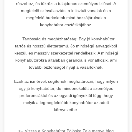
részéhez, és tükrözi a tulajdonos személyes ízlését. A
megfelelő színválasztás, a letisztult vonalak és a
megfelelő burkolatok mind hozzájárulnak a
konyhabútor esztétikájához.
Tartósság és megbízhatóság: Egy jó konyhabútor
tartós és hosszú élettartamú. Jó minőségű anyagokból
készül, és masszív szerkezettel rendelkezik. A minőségi
konyhabútorokra általában garancia is vonatkozik, ami
további biztonságot nyújt a vásárlóknak.
Ezek az ismérvek segítenek meghatározni, hogy milyen
egy jó konyhabútor,
de mindenekelőtt a személyes
preferenciáktól és az egyedi igényektől függ, hogy
melyik a legmegfelelőbb konyhabútor az adott
környezetbe.
<-- Vissza a Konyhabútor Pölöske Zala megye blog