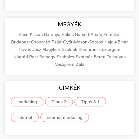
MEGYÉK
Bács-Kiskun
Baranya
Békés
Borsod-Abaúj-Zemplén
Budapest
Csongrád
Fejér
Győr-Moson-Sopron
Hajdú-Bihar
Heves
Jász-Nagykun-Szolnok
Komárom-Esztergom
Nógrád
Pest
Somogy
Szabolcs-Szatmár-Bereg
Tolna
Vas
Veszprém
Zala
CIMKÉK
marketing
Típus 2
Típus 3 1
internet
internet marketing