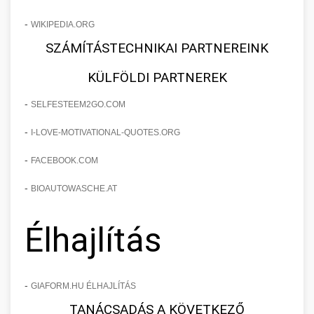
-
WIKIPEDIA.ORG
SZÁMÍTÁSTECHNIKAI PARTNEREINK
KÜLFÖLDI PARTNEREK
-
SELFESTEEM2GO.COM
-
I-LOVE-MOTIVATIONAL-QUOTES.ORG
-
FACEBOOK.COM
-
BIOAUTOWASCHE.AT
Élhajlítás
-
GIAFORM.HU ÉLHAJLÍTÁS
TANÁCSADÁS A KÖVETKEZŐ