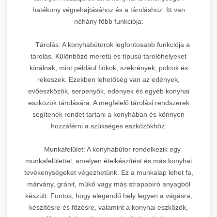
hatékony végrehajtásához és a tároláshoz. Itt van
néhány főbb funkciója:
Tárolás: A konyhabútorok legfontosabb funkciója a
tárolás. Különböző méretű és típusú tárolóhelyeket
kínálnak, mint például fiókok, szekrények, polcok és
rekeszek. Ezekben lehetőség van az edények,
evőeszközök, serpenyők, edények és egyéb konyhai
eszközök tárolására. A megfelelő tárolási rendszerek
segítenek rendet tartani a konyhában és könnyen
hozzáférni a szükséges eszközökhöz.
Munkafelület: A konyhabútor rendelkezik egy
munkafelülettel, amelyen ételkészítést és más konyhai
tevékenységeket végezhetünk. Ez a munkalap lehet fa,
márvány, gránit, műkő vagy más strapabíró anyagból
készült. Fontos, hogy elegendő hely legyen a vágásra,
készítésre és főzésre, valamint a konyhai eszközök,