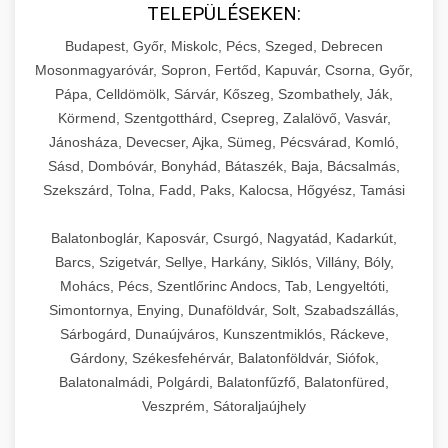
TELEPÜLÉSEKEN:
Budapest, Győr, Miskolc, Pécs, Szeged, Debrecen
Mosonmagyaróvár, Sopron, Fertőd, Kapuvár, Csorna, Győr,
Pápa, Celldömölk, Sárvár, Kőszeg, Szombathely, Ják,
Körmend, Szentgotthárd, Csepreg, Zalalövő, Vasvár,
Jánosháza, Devecser, Ajka, Sümeg, Pécsvárad, Komló,
Sásd, Dombóvár, Bonyhád, Bátaszék, Baja, Bácsalmás,
Szekszárd, Tolna, Fadd, Paks, Kalocsa, Hőgyész, Tamási
Balatonboglár, Kaposvár, Csurgó, Nagyatád, Kadarkút,
Barcs, Szigetvár, Sellye, Harkány, Siklós, Villány, Bóly,
Mohács, Pécs, Szentlőrinc Andocs, Tab, Lengyeltóti,
Simontornya, Enying, Dunaföldvár, Solt, Szabadszállás,
Sárbogárd, Dunaújváros, Kunszentmiklós, Ráckeve,
Gárdony, Székesfehérvár, Balatonföldvár, Siófok,
Balatonalmádi, Polgárdi, Balatonfűzfő, Balatonfüred,
Veszprém, Sátoraljaújhely