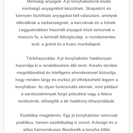
Minőségi anyagok: A jó konyhabútorok kiváló
minőségű anyagokból készülnek. Strapabíró és
könnyen tisztítható anyagokat kell választani, amelyek
ellenállnak a nedvességnek, a karcoknak és a hőnek.
Leggyakrabban használt anyagok közé tartoznak a
masszív fa, a laminált faforgácslap, a rozsdamentes
acél, a gránit és a kvarc munkalapok.
Térkihasználás: A jó konyhabútor hatékonyan
használja ki a rendelkezésre álló teret. Kreatív tárolási
megoldásokkal és intelligens elrendezéssel biztosítja,
hogy minden tárgy és eszköz jól elhelyezhető legyen a
konyhában. Az olyan funkcionális elemek, mint például
a sarokszekrények forgó polcokkal vagy a fiókos
rendszerek, elősegítik a tér hatékony kihasználását.
Esztétikai megjelenés: Egy jó konyhabútor nemcsak
praktikus, hanem esztétikailag is vonzó. A design és a
stílus harmonikusan illeszkedik a konyha többi