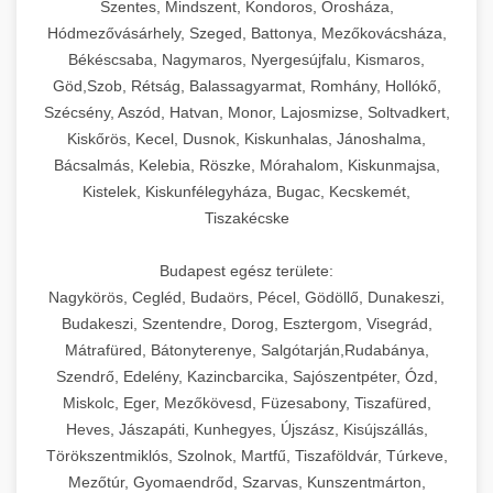
Szentes, Mindszent, Kondoros, Orosháza,
Hódmezővásárhely, Szeged, Battonya, Mezőkovácsháza,
Békéscsaba, Nagymaros, Nyergesújfalu, Kismaros,
Göd,Szob, Rétság, Balassagyarmat, Romhány, Hollókő,
Szécsény, Aszód, Hatvan, Monor, Lajosmizse, Soltvadkert,
Kiskőrös, Kecel, Dusnok, Kiskunhalas, Jánoshalma,
Bácsalmás, Kelebia, Röszke, Mórahalom, Kiskunmajsa,
Kistelek, Kiskunfélegyháza, Bugac, Kecskemét,
Tiszakécske
Budapest egész területe:
Nagykörös, Cegléd, Budaörs, Pécel, Gödöllő, Dunakeszi,
Budakeszi, Szentendre, Dorog, Esztergom, Visegrád,
Mátrafüred, Bátonyterenye, Salgótarján,Rudabánya,
Szendrő, Edelény, Kazincbarcika, Sajószentpéter, Ózd,
Miskolc, Eger, Mezőkövesd, Füzesabony, Tiszafüred,
Heves, Jászapáti, Kunhegyes, Újszász, Kisújszállás,
Törökszentmiklós, Szolnok, Martfű, Tiszaföldvár, Túrkeve,
Mezőtúr, Gyomaendrőd, Szarvas, Kunszentmárton,