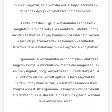
munkát végezni, és a konyha esztétikáját is fokozzák.
Itt vannak egy jó konyhabútor fontos ismérvei:
Funkcionalitás: Egy jó konyhabútor rendelkezik
megfelelő
tároló
helyekkel és munkafelületekkel, hogy
minden eszköz és anyag könnyen hozzáférhető legyen.
A tárolók jól szervezettek és könnyen kezelhetők,
lehetővé téve a hatékony munkavégzést a konyhában.
Ergonómia: A konyhabútor ergonomikus kialakítása
nagyon fontos. A munkalapok megfelelő magasságúak
és mélységűek, hogy kényelmesen tudjunk dolgozni. A
különböző elemei között optimális távolságokat kell
tartani, hogy minimalizáljuk a túlzott csavarodást és
nyújtózkodást. Az ergonomikus konyhabútor csökkenti
a fáradtságot és a stresszt a hosszú ideig tartó konyhai
tevékenységek során.