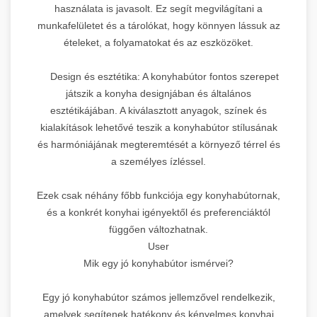
használata is javasolt. Ez segít megvilágítani a
munkafelületet és a tárolókat, hogy könnyen lássuk az
ételeket, a folyamatokat és az eszközöket.
Design és esztétika: A konyhabútor fontos szerepet
játszik a konyha designjában és általános
esztétikájában. A kiválasztott anyagok, színek és
kialakítások lehetővé teszik a konyhabútor stílusának
és harmóniájának megteremtését a környező térrel és
a személyes ízléssel.
Ezek csak néhány főbb funkciója egy konyhabútornak,
és a konkrét konyhai igényektől és preferenciáktól
függően változhatnak.
User
Mik egy jó konyhabútor ismérvei?
Egy jó konyhabútor számos jellemzővel rendelkezik,
amelyek segítenek hatékony és kényelmes konyhai