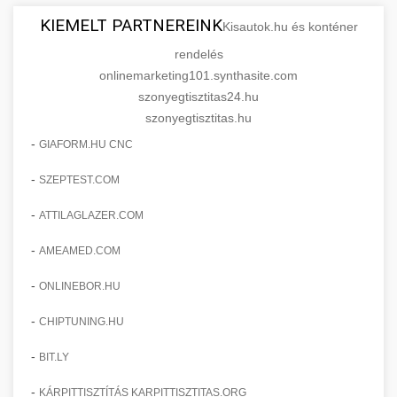
KIEMELT PARTNEREINK
Kisautok.hu és konténer
rendelés
onlinemarketing101.synthasite.com
szonyegtisztitas24.hu
szonyegtisztitas.hu
-
GIAFORM.HU CNC
-
SZEPTEST.COM
-
ATTILAGLAZER.COM
-
AMEAMED.COM
-
ONLINEBOR.HU
-
CHIPTUNING.HU
-
BIT.LY
-
KÁRPITTISZTÍTÁS KARPITTISZTITAS.ORG