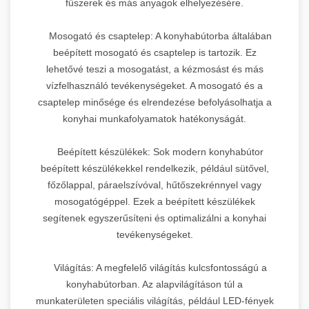
fűszerek és más anyagok elhelyezésére.
Mosogató és csaptelep: A konyhabútorba általában
beépített mosogató és csaptelep is tartozik. Ez
lehetővé teszi a mosogatást, a kézmosást és más
vízfelhasználó tevékenységeket. A mosogató és a
csaptelep minősége és elrendezése befolyásolhatja a
konyhai munkafolyamatok hatékonyságát.
Beépített készülékek: Sok modern konyhabútor
beépített készülékekkel rendelkezik, például sütővel,
főzőlappal, páraelszívóval, hűtőszekrénnyel vagy
mosogatógéppel. Ezek a beépített készülékek
segítenek egyszerűsíteni és optimalizálni a konyhai
tevékenységeket.
Világítás: A megfelelő világítás kulcsfontosságú a
konyhabútorban. Az alapvilágításon túl a
munkaterületen speciális világítás, például LED-fények