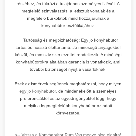
részéhez, és tükrözi a tulajdonos személyes ízlését. A
megfelelő színválasztás, a letisztult vonalak és a
megfelelő burkolatok mind hozzájárulnak a
konyhabútor esztétikájához.
Tartósság és megbízhatóság: Egy jó konyhabútor
tartós és hosszú élettartamú. Jó minőségű anyagokból
készül, és masszív szerkezettel rendelkezik. A minőségi
konyhabútorokra általában garancia is vonatkozik, ami
további biztonságot nyújt a vásárlóknak.
Ezek az ismérvek segítenek meghatározni, hogy milyen
egy jó konyhabútor,
de mindenekelőtt a személyes
preferenciáktól és az egyedi igényektől függ, hogy
melyik a legmegfelelőbb konyhabútor az adott
környezetbe.
<-- Vissza a Konyhabútor Rum Vas megye blog oldalra!