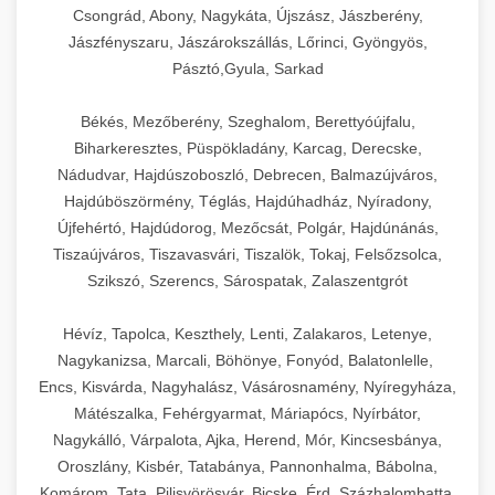
Csongrád, Abony, Nagykáta, Újszász, Jászberény,
Jászfényszaru, Jászárokszállás, Lőrinci, Gyöngyös,
Pásztó,Gyula, Sarkad
Békés, Mezőberény, Szeghalom, Berettyóújfalu,
Biharkeresztes, Püspökladány, Karcag, Derecske,
Nádudvar, Hajdúszoboszló, Debrecen, Balmazújváros,
Hajdúböszörmény, Téglás, Hajdúhadház, Nyíradony,
Újfehértó, Hajdúdorog, Mezőcsát, Polgár, Hajdúnánás,
Tiszaújváros, Tiszavasvári, Tiszalök, Tokaj, Felsőzsolca,
Szikszó, Szerencs, Sárospatak, Zalaszentgrót
Hévíz, Tapolca, Keszthely, Lenti, Zalakaros, Letenye,
Nagykanizsa, Marcali, Böhönye, Fonyód, Balatonlelle,
Encs, Kisvárda, Nagyhalász, Vásárosnamény, Nyíregyháza,
Mátészalka, Fehérgyarmat, Máriapócs, Nyírbátor,
Nagykálló, Várpalota, Ajka, Herend, Mór, Kincsesbánya,
Oroszlány, Kisbér, Tatabánya, Pannonhalma, Bábolna,
Komárom, Tata, Pilisvörösvár, Bicske, Érd, Százhalombatta,