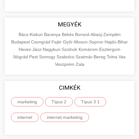
MEGYÉK
Bács-Kiskun
Baranya
Békés
Borsod-Abaúj-Zemplén
Budapest
Csongrád
Fejér
Győr-Moson-Sopron
Hajdú-Bihar
Heves
Jász-Nagykun-Szolnok
Komárom-Esztergom
Nógrád
Pest
Somogy
Szabolcs-Szatmár-Bereg
Tolna
Vas
Veszprém
Zala
CIMKÉK
marketing
Típus 2
Típus 3 1
internet
internet marketing