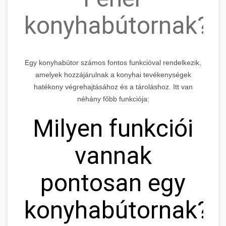
konyhabútornak?
Egy konyhabútor számos fontos funkcióval rendelkezik,
amelyek hozzájárulnak a konyhai tevékenységek
hatékony végrehajtásához és a tároláshoz. Itt van
néhány főbb funkciója:
Milyen funkciói
vannak
pontosan egy
konyhabútornak?