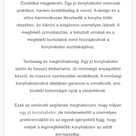
Esztétikai megjelenés: Egy jó konyhabútor nemcsak
praktikus, hanem esztétikailag is vonzó. A design és a
stílus harmonikusan illeszkedik a konyha többi
részéhez, és tükrözi a tulajdonos személyes ízlését. A
megfelelő színválasztás, a letisztult vonalak és a
megfelelő burkolatok mind hozzájárulnak a
konyhabútor esztétikájához.
Tartósság és megbízhatóság: Egy jó konyhabútor
tartós és hosszú élettartamú. Jó minőségű anyagokból
készül, és masszív szerkezettel rendelkezik. A minőségi
konyhabútorokra általában garancia is vonatkozik, ami
további biztonságot nyújt a vásárlóknak.
Ezek az ismérvek segítenek meghatározni, hogy milyen
egy jó konyhabútor,
de mindenekelőtt a személyes
preferenciáktól és az egyedi igényektől függ, hogy
melyik a legmegfelelőbb konyhabútor az adott
környezetbe.