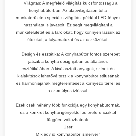
Világítás: A megfelelő világítás kulcsfontosságú a
konyhabútorban. Az alapvilágításon túl a
munkaterületen speciális világítás, például LED-fények
használata is javasolt. Ez segít megvilágítani a
munkafelületet és a tárolókat, hogy könnyen lássuk az
ételeket, a folyamatokat és az eszközöket.
Design és esztétika: A konyhabútor fontos szerepet
játszik a konyha designjában és általános
esztétikájában. A kiválasztott anyagok, színek és
kialakítások lehetővé teszik a konyhabútor stílusának
és harmóniájának megteremtését a környező térrel és
a személyes ízléssel.
Ezek csak néhány főbb funkciója egy konyhabútornak,
és a konkrét konyhai igényektől és preferenciáktól
függően változhatnak.
User
Mik egy jó konyhabútor ismérvei?