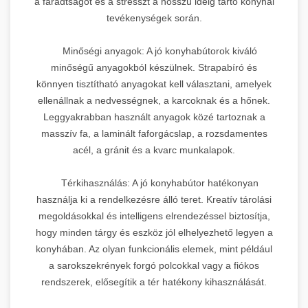
a fáradtságot és a stresszt a hosszú ideig tartó konyhai
tevékenységek során.
Minőségi anyagok: A jó konyhabútorok kiváló
minőségű anyagokból készülnek. Strapabíró és
könnyen tisztítható anyagokat kell választani, amelyek
ellenállnak a nedvességnek, a karcoknak és a hőnek.
Leggyakrabban használt anyagok közé tartoznak a
masszív fa, a laminált faforgácslap, a rozsdamentes
acél, a gránit és a kvarc munkalapok.
Térkihasználás: A jó konyhabútor hatékonyan
használja ki a rendelkezésre álló teret. Kreatív tárolási
megoldásokkal és intelligens elrendezéssel biztosítja,
hogy minden tárgy és eszköz jól elhelyezhető legyen a
konyhában. Az olyan funkcionális elemek, mint például
a sarokszekrények forgó polcokkal vagy a fiókos
rendszerek, elősegítik a tér hatékony kihasználását.