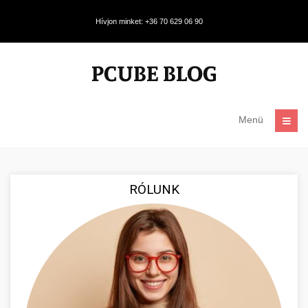
Hívjon minket: +36 70 629 06 90
Menü
RÓLUNK