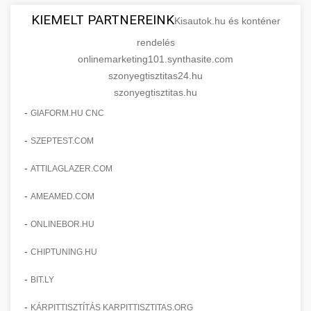
KIEMELT PARTNEREINK
Kisautok.hu és konténer
rendelés
onlinemarketing101.synthasite.com
szonyegtisztitas24.hu
szonyegtisztitas.hu
-
GIAFORM.HU CNC
-
SZEPTEST.COM
-
ATTILAGLAZER.COM
-
AMEAMED.COM
-
ONLINEBOR.HU
-
CHIPTUNING.HU
-
BIT.LY
-
KÁRPITTISZTÍTÁS KARPITTISZTITAS.ORG