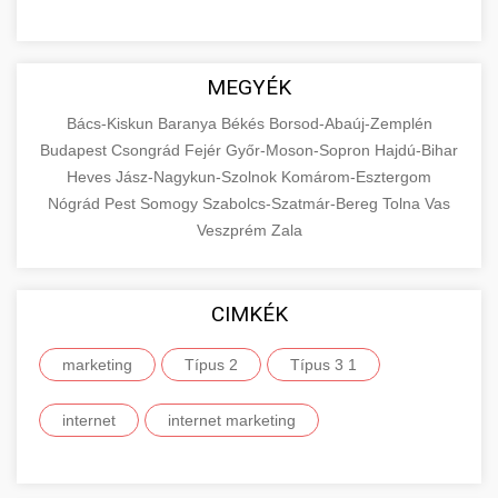
MEGYÉK
Bács-Kiskun
Baranya
Békés
Borsod-Abaúj-Zemplén
Budapest
Csongrád
Fejér
Győr-Moson-Sopron
Hajdú-Bihar
Heves
Jász-Nagykun-Szolnok
Komárom-Esztergom
Nógrád
Pest
Somogy
Szabolcs-Szatmár-Bereg
Tolna
Vas
Veszprém
Zala
CIMKÉK
marketing
Típus 2
Típus 3 1
internet
internet marketing