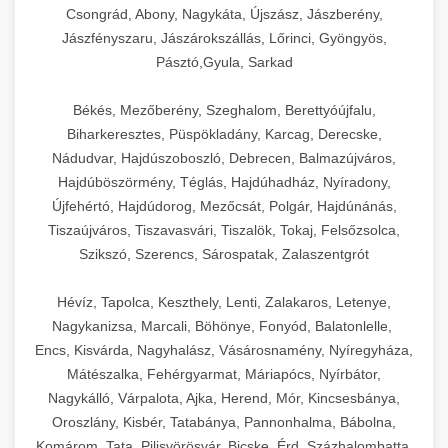
Csongrád, Abony, Nagykáta, Újszász, Jászberény,
Jászfényszaru, Jászárokszállás, Lőrinci, Gyöngyös,
Pásztó,Gyula, Sarkad
Békés, Mezőberény, Szeghalom, Berettyóújfalu,
Biharkeresztes, Püspökladány, Karcag, Derecske,
Nádudvar, Hajdúszoboszló, Debrecen, Balmazújváros,
Hajdúböszörmény, Téglás, Hajdúhadház, Nyíradony,
Újfehértó, Hajdúdorog, Mezőcsát, Polgár, Hajdúnánás,
Tiszaújváros, Tiszavasvári, Tiszalök, Tokaj, Felsőzsolca,
Szikszó, Szerencs, Sárospatak, Zalaszentgrót
Hévíz, Tapolca, Keszthely, Lenti, Zalakaros, Letenye,
Nagykanizsa, Marcali, Böhönye, Fonyód, Balatonlelle,
Encs, Kisvárda, Nagyhalász, Vásárosnamény, Nyíregyháza,
Mátészalka, Fehérgyarmat, Máriapócs, Nyírbátor,
Nagykálló, Várpalota, Ajka, Herend, Mór, Kincsesbánya,
Oroszlány, Kisbér, Tatabánya, Pannonhalma, Bábolna,
Komárom, Tata, Pilisvörösvár, Bicske, Érd, Százhalombatta,