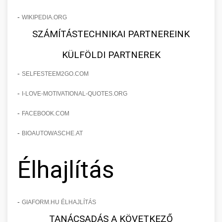
-
WIKIPEDIA.ORG
SZÁMÍTÁSTECHNIKAI PARTNEREINK
KÜLFÖLDI PARTNEREK
-
SELFESTEEM2GO.COM
-
I-LOVE-MOTIVATIONAL-QUOTES.ORG
-
FACEBOOK.COM
-
BIOAUTOWASCHE.AT
Élhajlítás
-
GIAFORM.HU ÉLHAJLÍTÁS
TANÁCSADÁS A KÖVETKEZŐ