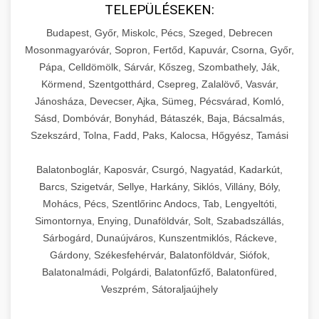
TELEPÜLÉSEKEN:
Budapest, Győr, Miskolc, Pécs, Szeged, Debrecen
Mosonmagyaróvár, Sopron, Fertőd, Kapuvár, Csorna, Győr,
Pápa, Celldömölk, Sárvár, Kőszeg, Szombathely, Ják,
Körmend, Szentgotthárd, Csepreg, Zalalövő, Vasvár,
Jánosháza, Devecser, Ajka, Sümeg, Pécsvárad, Komló,
Sásd, Dombóvár, Bonyhád, Bátaszék, Baja, Bácsalmás,
Szekszárd, Tolna, Fadd, Paks, Kalocsa, Hőgyész, Tamási
Balatonboglár, Kaposvár, Csurgó, Nagyatád, Kadarkút,
Barcs, Szigetvár, Sellye, Harkány, Siklós, Villány, Bóly,
Mohács, Pécs, Szentlőrinc Andocs, Tab, Lengyeltóti,
Simontornya, Enying, Dunaföldvár, Solt, Szabadszállás,
Sárbogárd, Dunaújváros, Kunszentmiklós, Ráckeve,
Gárdony, Székesfehérvár, Balatonföldvár, Siófok,
Balatonalmádi, Polgárdi, Balatonfűzfő, Balatonfüred,
Veszprém, Sátoraljaújhely