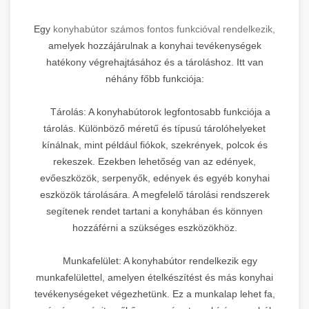
Egy
konyhabútor számos fontos funkcióval rendelkezik,
amelyek hozzájárulnak a konyhai tevékenységek
hatékony végrehajtásához és a tároláshoz. Itt van
néhány főbb funkciója:
Tárolás: A konyhabútorok legfontosabb funkciója a
tárolás. Különböző méretű és típusú tárolóhelyeket
kínálnak, mint például fiókok, szekrények, polcok és
rekeszek. Ezekben lehetőség van az edények,
evőeszközök, serpenyők, edények és egyéb konyhai
eszközök tárolására. A megfelelő tárolási rendszerek
segítenek rendet tartani a konyhában és könnyen
hozzáférni a szükséges eszközökhöz.
Munkafelület: A konyhabútor rendelkezik egy
munkafelülettel, amelyen ételkészítést és más konyhai
tevékenységeket végezhetünk. Ez a munkalap lehet fa,