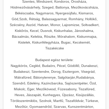
Szentes, Mindszent, Kondoros, Orosháza,
Hódmezővásárhely, Szeged, Battonya, Mezőkovácsháza,
Békéscsaba, Nagymaros, Nyergesújfalu, Kismaros,
Göd,Szob, Rétság, Balassagyarmat, Romhány, Hollókő,
Szécsény, Aszód, Hatvan, Monor, Lajosmizse, Soltvadkert,
Kiskőrös, Kecel, Dusnok, Kiskunhalas, Jánoshalma,
Bácsalmás, Kelebia, Röszke, Mórahalom, Kiskunmajsa,
Kistelek, Kiskunfélegyháza, Bugac, Kecskemét,
Tiszakécske
Budapest egész területe:
Nagykörös, Cegléd, Budaörs, Pécel, Gödöllő, Dunakeszi,
Budakeszi, Szentendre, Dorog, Esztergom, Visegrád,
Mátrafüred, Bátonyterenye, Salgótarján,Rudabánya,
Szendrő, Edelény, Kazincbarcika, Sajószentpéter, Ózd,
Miskolc, Eger, Mezőkövesd, Füzesabony, Tiszafüred,
Heves, Jászapáti, Kunhegyes, Újszász, Kisújszállás,
Törökszentmiklós, Szolnok, Martfű, Tiszaföldvár, Túrkeve,
Mezőtúr, Gyomaendrőd, Szarvas, Kunszentmárton,