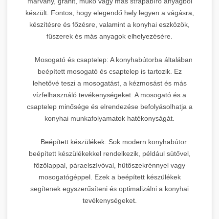
márvány, gránit, műkő vagy más strapabíró anyagból
készült. Fontos, hogy elegendő hely legyen a vágásra,
készítésre és főzésre, valamint a konyhai eszközök,
fűszerek és más anyagok elhelyezésére.
Mosogató és csaptelep: A konyhabútorba általában
beépített mosogató és csaptelep is tartozik. Ez
lehetővé teszi a mosogatást, a kézmosást és más
vízfelhasználó tevékenységeket. A mosogató és a
csaptelep minősége és elrendezése befolyásolhatja a
konyhai munkafolyamatok hatékonyságát.
Beépített készülékek: Sok modern konyhabútor
beépített készülékekkel rendelkezik, például sütővel,
főzőlappal, páraelszívóval, hűtőszekrénnyel vagy
mosogatógéppel. Ezek a beépített készülékek
segítenek egyszerűsíteni és optimalizálni a konyhai
tevékenységeket.