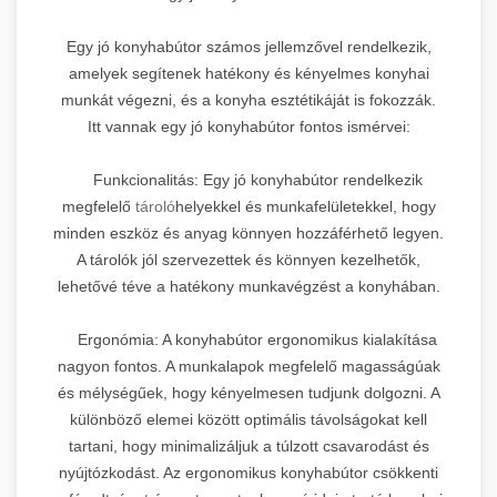
Egy jó konyhabútor számos jellemzővel rendelkezik,
amelyek segítenek hatékony és kényelmes konyhai
munkát végezni, és a konyha esztétikáját is fokozzák.
Itt vannak egy jó konyhabútor fontos ismérvei:
Funkcionalitás: Egy jó konyhabútor rendelkezik
megfelelő
tároló
helyekkel és munkafelületekkel, hogy
minden eszköz és anyag könnyen hozzáférhető legyen.
A tárolók jól szervezettek és könnyen kezelhetők,
lehetővé téve a hatékony munkavégzést a konyhában.
Ergonómia: A konyhabútor ergonomikus kialakítása
nagyon fontos. A munkalapok megfelelő magasságúak
és mélységűek, hogy kényelmesen tudjunk dolgozni. A
különböző elemei között optimális távolságokat kell
tartani, hogy minimalizáljuk a túlzott csavarodást és
nyújtózkodást. Az ergonomikus konyhabútor csökkenti