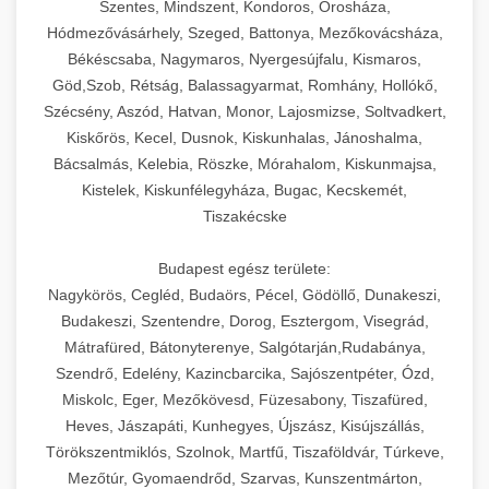
Szentes, Mindszent, Kondoros, Orosháza,
Hódmezővásárhely, Szeged, Battonya, Mezőkovácsháza,
Békéscsaba, Nagymaros, Nyergesújfalu, Kismaros,
Göd,Szob, Rétság, Balassagyarmat, Romhány, Hollókő,
Szécsény, Aszód, Hatvan, Monor, Lajosmizse, Soltvadkert,
Kiskőrös, Kecel, Dusnok, Kiskunhalas, Jánoshalma,
Bácsalmás, Kelebia, Röszke, Mórahalom, Kiskunmajsa,
Kistelek, Kiskunfélegyháza, Bugac, Kecskemét,
Tiszakécske
Budapest egész területe:
Nagykörös, Cegléd, Budaörs, Pécel, Gödöllő, Dunakeszi,
Budakeszi, Szentendre, Dorog, Esztergom, Visegrád,
Mátrafüred, Bátonyterenye, Salgótarján,Rudabánya,
Szendrő, Edelény, Kazincbarcika, Sajószentpéter, Ózd,
Miskolc, Eger, Mezőkövesd, Füzesabony, Tiszafüred,
Heves, Jászapáti, Kunhegyes, Újszász, Kisújszállás,
Törökszentmiklós, Szolnok, Martfű, Tiszaföldvár, Túrkeve,
Mezőtúr, Gyomaendrőd, Szarvas, Kunszentmárton,