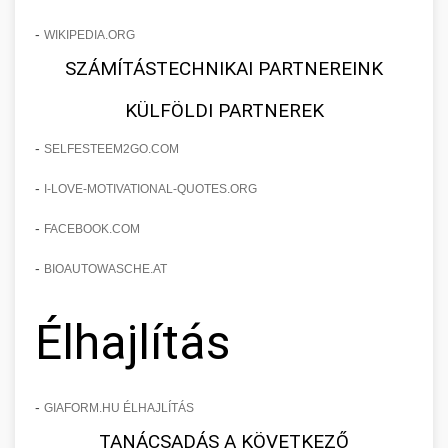
-
WIKIPEDIA.ORG
SZÁMÍTÁSTECHNIKAI PARTNEREINK
KÜLFÖLDI PARTNEREK
-
SELFESTEEM2GO.COM
-
I-LOVE-MOTIVATIONAL-QUOTES.ORG
-
FACEBOOK.COM
-
BIOAUTOWASCHE.AT
Élhajlítás
-
GIAFORM.HU ÉLHAJLÍTÁS
TANÁCSADÁS A KÖVETKEZŐ