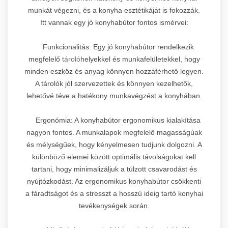
munkát végezni, és a konyha esztétikáját is fokozzák.
Itt vannak egy jó konyhabútor fontos ismérvei:
Funkcionalitás: Egy jó konyhabútor rendelkezik
megfelelő
tároló
helyekkel és munkafelületekkel, hogy
minden eszköz és anyag könnyen hozzáférhető legyen.
A tárolók jól szervezettek és könnyen kezelhetők,
lehetővé téve a hatékony munkavégzést a konyhában.
Ergonómia: A konyhabútor ergonomikus kialakítása
nagyon fontos. A munkalapok megfelelő magasságúak
és mélységűek, hogy kényelmesen tudjunk dolgozni. A
különböző elemei között optimális távolságokat kell
tartani, hogy minimalizáljuk a túlzott csavarodást és
nyújtózkodást. Az ergonomikus konyhabútor csökkenti
a fáradtságot és a stresszt a hosszú ideig tartó konyhai
tevékenységek során.