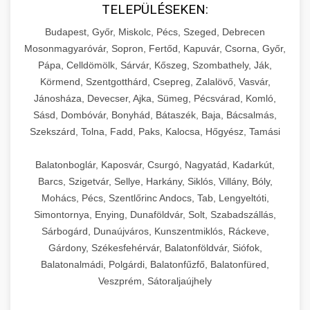
TELEPÜLÉSEKEN:
Budapest, Győr, Miskolc, Pécs, Szeged, Debrecen
Mosonmagyaróvár, Sopron, Fertőd, Kapuvár, Csorna, Győr,
Pápa, Celldömölk, Sárvár, Kőszeg, Szombathely, Ják,
Körmend, Szentgotthárd, Csepreg, Zalalövő, Vasvár,
Jánosháza, Devecser, Ajka, Sümeg, Pécsvárad, Komló,
Sásd, Dombóvár, Bonyhád, Bátaszék, Baja, Bácsalmás,
Szekszárd, Tolna, Fadd, Paks, Kalocsa, Hőgyész, Tamási
Balatonboglár, Kaposvár, Csurgó, Nagyatád, Kadarkút,
Barcs, Szigetvár, Sellye, Harkány, Siklós, Villány, Bóly,
Mohács, Pécs, Szentlőrinc Andocs, Tab, Lengyeltóti,
Simontornya, Enying, Dunaföldvár, Solt, Szabadszállás,
Sárbogárd, Dunaújváros, Kunszentmiklós, Ráckeve,
Gárdony, Székesfehérvár, Balatonföldvár, Siófok,
Balatonalmádi, Polgárdi, Balatonfűzfő, Balatonfüred,
Veszprém, Sátoraljaújhely