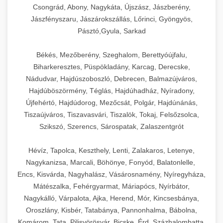
Csongrád, Abony, Nagykáta, Újszász, Jászberény,
Jászfényszaru, Jászárokszállás, Lőrinci, Gyöngyös,
Pásztó,Gyula, Sarkad
Békés, Mezőberény, Szeghalom, Berettyóújfalu,
Biharkeresztes, Püspökladány, Karcag, Derecske,
Nádudvar, Hajdúszoboszló, Debrecen, Balmazújváros,
Hajdúböszörmény, Téglás, Hajdúhadház, Nyíradony,
Újfehértó, Hajdúdorog, Mezőcsát, Polgár, Hajdúnánás,
Tiszaújváros, Tiszavasvári, Tiszalök, Tokaj, Felsőzsolca,
Szikszó, Szerencs, Sárospatak, Zalaszentgrót
Hévíz, Tapolca, Keszthely, Lenti, Zalakaros, Letenye,
Nagykanizsa, Marcali, Böhönye, Fonyód, Balatonlelle,
Encs, Kisvárda, Nagyhalász, Vásárosnamény, Nyíregyháza,
Mátészalka, Fehérgyarmat, Máriapócs, Nyírbátor,
Nagykálló, Várpalota, Ajka, Herend, Mór, Kincsesbánya,
Oroszlány, Kisbér, Tatabánya, Pannonhalma, Bábolna,
Komárom, Tata, Pilisvörösvár, Bicske, Érd, Százhalombatta,