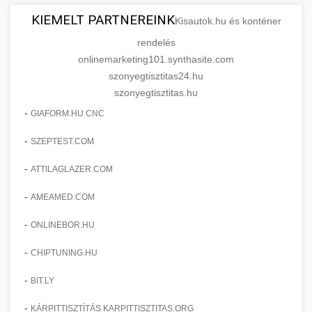
KIEMELT PARTNEREINK
Kisautok.hu és konténer
rendelés
onlinemarketing101.synthasite.com
szonyegtisztitas24.hu
szonyegtisztitas.hu
-
GIAFORM.HU CNC
-
SZEPTEST.COM
-
ATTILAGLAZER.COM
-
AMEAMED.COM
-
ONLINEBOR.HU
-
CHIPTUNING.HU
-
BIT.LY
-
KÁRPITTISZTÍTÁS KARPITTISZTITAS.ORG