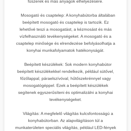
fűszerek és más anyagok elhelyezésére.
Mosogató és csaptelep: A konyhabútorba általában
beépített mosogató és csaptelep is tartozik. Ez
lehetővé teszi a mosogatást, a kézmosást és más
vízfelhasználó tevékenységeket. A mosogató és a
csaptelep minősége és elrendezése befolyásolhatja a
konyhai munkafolyamatok hatékonyságát.
Beépített készülékek: Sok modern konyhabútor
beépített készülékekkel rendelkezik, például sütővel,
főzőlappal, páraelszívóval, hűtőszekrénnyel vagy
mosogatógéppel. Ezek a beépített készülékek
segítenek egyszerűsíteni és optimalizálni a konyhai
tevékenységeket.
Világítás: A megfelelő világítás kulcsfontosságú a
konyhabútorban. Az alapvilágításon túl a
munkaterületen speciális világítás, például LED-fények