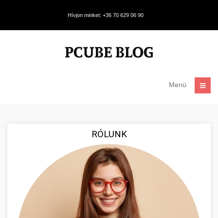
Hívjon minket: +36 70 629 06 90
Menü
RÓLUNK