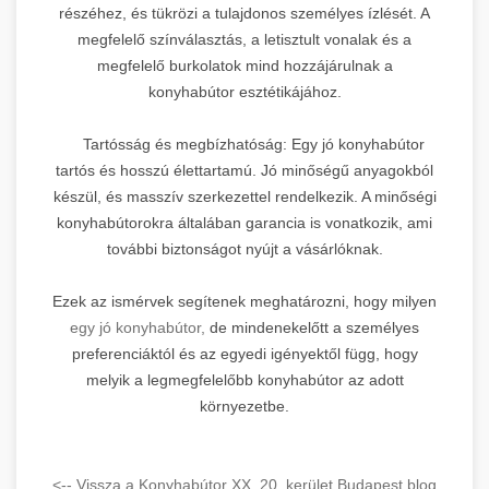
részéhez, és tükrözi a tulajdonos személyes ízlését. A
megfelelő színválasztás, a letisztult vonalak és a
megfelelő burkolatok mind hozzájárulnak a
konyhabútor esztétikájához.
Tartósság és megbízhatóság: Egy jó konyhabútor
tartós és hosszú élettartamú. Jó minőségű anyagokból
készül, és masszív szerkezettel rendelkezik. A minőségi
konyhabútorokra általában garancia is vonatkozik, ami
további biztonságot nyújt a vásárlóknak.
Ezek az ismérvek segítenek meghatározni, hogy milyen
egy jó konyhabútor,
de mindenekelőtt a személyes
preferenciáktól és az egyedi igényektől függ, hogy
melyik a legmegfelelőbb konyhabútor az adott
környezetbe.
<-- Vissza a Konyhabútor XX. 20. kerület Budapest blog