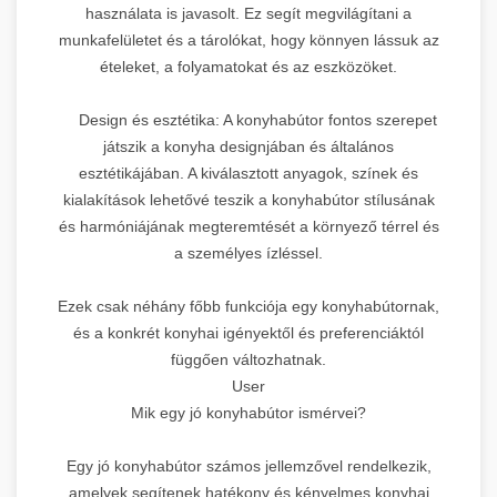
használata is javasolt. Ez segít megvilágítani a
munkafelületet és a tárolókat, hogy könnyen lássuk az
ételeket, a folyamatokat és az eszközöket.
Design és esztétika: A konyhabútor fontos szerepet
játszik a konyha designjában és általános
esztétikájában. A kiválasztott anyagok, színek és
kialakítások lehetővé teszik a konyhabútor stílusának
és harmóniájának megteremtését a környező térrel és
a személyes ízléssel.
Ezek csak néhány főbb funkciója egy konyhabútornak,
és a konkrét konyhai igényektől és preferenciáktól
függően változhatnak.
User
Mik egy jó konyhabútor ismérvei?
Egy jó konyhabútor számos jellemzővel rendelkezik,
amelyek segítenek hatékony és kényelmes konyhai