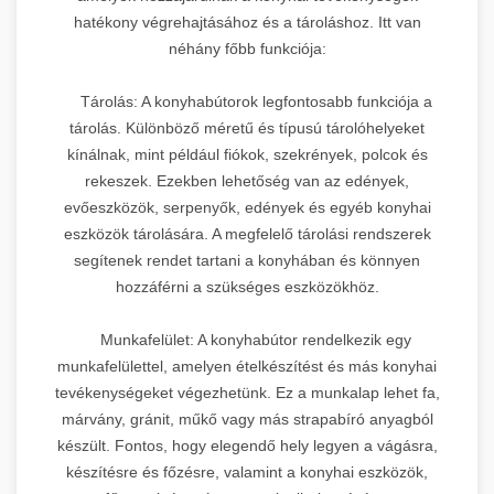
hatékony végrehajtásához és a tároláshoz. Itt van
néhány főbb funkciója:
Tárolás: A konyhabútorok legfontosabb funkciója a
tárolás. Különböző méretű és típusú tárolóhelyeket
kínálnak, mint például fiókok, szekrények, polcok és
rekeszek. Ezekben lehetőség van az edények,
evőeszközök, serpenyők, edények és egyéb konyhai
eszközök tárolására. A megfelelő tárolási rendszerek
segítenek rendet tartani a konyhában és könnyen
hozzáférni a szükséges eszközökhöz.
Munkafelület: A konyhabútor rendelkezik egy
munkafelülettel, amelyen ételkészítést és más konyhai
tevékenységeket végezhetünk. Ez a munkalap lehet fa,
márvány, gránit, műkő vagy más strapabíró anyagból
készült. Fontos, hogy elegendő hely legyen a vágásra,
készítésre és főzésre, valamint a konyhai eszközök,