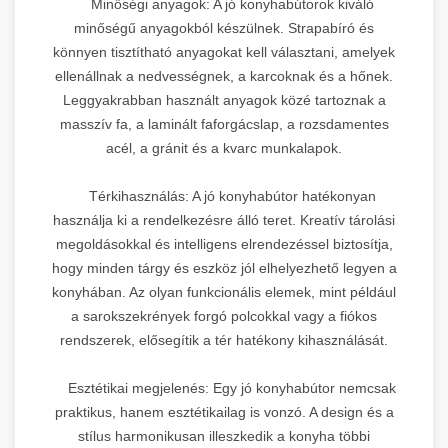
Minőségi anyagok: A jó konyhabútorok kiváló
minőségű anyagokból készülnek. Strapabíró és
könnyen tisztítható anyagokat kell választani, amelyek
ellenállnak a nedvességnek, a karcoknak és a hőnek.
Leggyakrabban használt anyagok közé tartoznak a
masszív fa, a laminált faforgácslap, a rozsdamentes
acél, a gránit és a kvarc munkalapok.
Térkihasználás: A jó konyhabútor hatékonyan
használja ki a rendelkezésre álló teret. Kreatív tárolási
megoldásokkal és intelligens elrendezéssel biztosítja,
hogy minden tárgy és eszköz jól elhelyezhető legyen a
konyhában. Az olyan funkcionális elemek, mint például
a sarokszekrények forgó polcokkal vagy a fiókos
rendszerek, elősegítik a tér hatékony kihasználását.
Esztétikai megjelenés: Egy jó konyhabútor nemcsak
praktikus, hanem esztétikailag is vonzó. A design és a
stílus harmonikusan illeszkedik a konyha többi