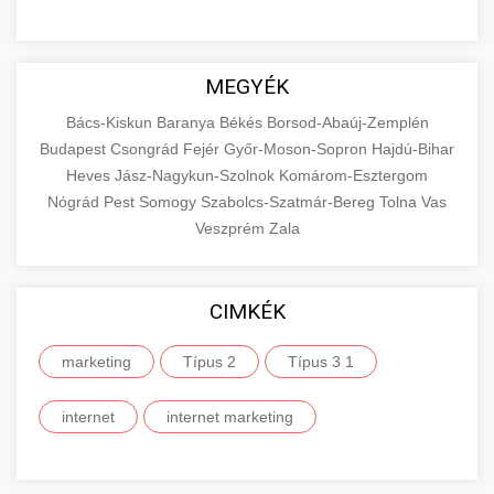
MEGYÉK
Bács-Kiskun
Baranya
Békés
Borsod-Abaúj-Zemplén
Budapest
Csongrád
Fejér
Győr-Moson-Sopron
Hajdú-Bihar
Heves
Jász-Nagykun-Szolnok
Komárom-Esztergom
Nógrád
Pest
Somogy
Szabolcs-Szatmár-Bereg
Tolna
Vas
Veszprém
Zala
CIMKÉK
marketing
Típus 2
Típus 3 1
internet
internet marketing