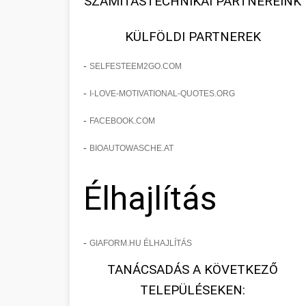
SZÁMÍTÁSTECHNIKAI PARTNEREINK
KÜLFÖLDI PARTNEREK
-
SELFESTEEM2GO.COM
-
I-LOVE-MOTIVATIONAL-QUOTES.ORG
-
FACEBOOK.COM
-
BIOAUTOWASCHE.AT
Élhajlítás
-
GIAFORM.HU ÉLHAJLÍTÁS
TANÁCSADÁS A KÖVETKEZŐ
TELEPÜLÉSEKEN: