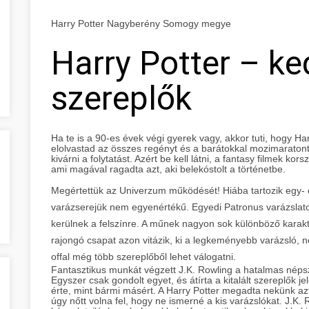
Harry Potter Nagyberény Somogy megye
Harry Potter – k
szereplők
Ha te is a 90-es évek végi gyerek vagy, akkor tuti, hogy Ha
elolvastad az összes regényt és a barátokkal mozimaraton
kivárni a folytatást. Azért be kell látni, a fantasy filmek k
ami magával ragadta azt, aki belekóstolt a történetbe.
Megértettük az Univerzum működését! Hiába tartozik egy-
varázserejük nem egyenértékű. Egyedi Patronus varázslat
kerülnek a felszínre. A műnek nagyon sok különböző karakt
rajongó csapat azon vitázik, ki a legkeményebb varázsló, ne
offal még több szereplőből lehet válogatni.
Fantasztikus munkát végzett J.K. Rowling a hatalmas nép
Egyszer csak gondolt egyet, és átírta a kitalált szereplők 
érte, mint bármi másért. A Harry Potter megadta nekünk azt
úgy nőtt volna fel, hogy ne ismerné a kis varázslókat. J.K.