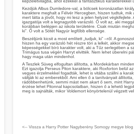
képzeletvilágba, ahol ezekkel a fantasztikus karakterekkel 
Kezdjük Albus Dumledore-val, a bölcsek koronázatlan királ
karaktere meghalt a Félvér Hercegben, hiszen tudtuk, mik a
mert látta a jövőt, hogy mi lesz a jelen helyzet végkifejlet
igazgatója volt a legnagyobb varázsló. Ő volt az, aki meg
korábban belépjen az iskola területére. Csak miután meghal
ki”. Ő volt a Sötét Nagyúr legfőbb ellensége.
Beszéljünk kicsit a most említett „tudjuk, ki” –ről. A gono
hiszen ha egy varázsló hét részre töri a lelkét, akkor meg
képességekkel bíró karakter volt, aki a Tűz serlegében a s
Trimágus tusa végén Harryt elvitték. Nem lehet überelni pál
hagy maga után mindenhol.
A Teszlek Süveg elfogultan állította, a Mordekárban minden
Ezt igazolja Perseus Piton karaktere, aki Roxforton belül az
vegyes érzelmekkel fogadták, lehet is vitába szállni a kara
váltják ki az emberekből. Ami ellen ő a tanítványait állította
rádöbbenhetünk, semmi mást nem akart ő sem, mint Harry
érzése lehet Pitonnal kapcsolatban, hiszen ő a lehető legjo
meg is sajnálták, mikor Voldemort könyörtelenül végzett vel
<-- Vissza a Harry Potter Nagyberény Somogy megye blog 