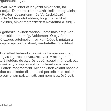
izgulhatunk együtt.
yával. Nem lehet őt legyőzni akkor sem, ha
 céljai. Dumbledore-nak azért kellett meghalnia,
e. A Roxfort Boszorkány –és Varázslóképző
gátolta Voldemortot abban, hogy már sokkal
t Albus, akkor merészkedett Roxfortba a ’tudjuk,
szok gonosza, akinek ráadásul hatalmas ereje van,
semmisül, de nem így Voldemort. Ő egy őrült
zó szoros értelmében reinkarnálódott, miután a
cája erejét és hatalmát, mérhetetlen pusztítást
ki arathat babérokat az iskola befejezése után.
 egyik legerősebb varázsló volt. A rajongók
ktert illetően, de az erős egyéniségek már csak ezt
, csak egy színjáték volt, a történet vége felé
 Pottert megmenteni. Mindenkinek valami hasonló
bbat cselekedte élete utolsó perceiben is, sokan
e egy olyan pálca miatt, ami nem is az övé volt.
oldalra!