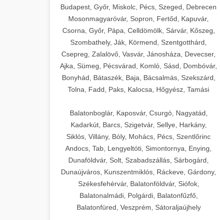
Budapest, Győr, Miskolc, Pécs, Szeged, Debrecen
Mosonmagyaróvár, Sopron, Fertőd, Kapuvár,
Csorna, Győr, Pápa, Celldömölk, Sárvár, Kőszeg,
Szombathely, Ják, Körmend, Szentgotthárd,
Csepreg, Zalalövő, Vasvár, Jánosháza, Devecser,
Ajka, Sümeg, Pécsvárad, Komló, Sásd, Dombóvár,
Bonyhád, Bátaszék, Baja, Bácsalmás, Szekszárd,
Tolna, Fadd, Paks, Kalocsa, Hőgyész, Tamási
Balatonboglár, Kaposvár, Csurgó, Nagyatád,
Kadarkút, Barcs, Szigetvár, Sellye, Harkány,
Siklós, Villány, Bóly, Mohács, Pécs, Szentlőrinc
Andocs, Tab, Lengyeltóti, Simontornya, Enying,
Dunaföldvár, Solt, Szabadszállás, Sárbogárd,
Dunaújváros, Kunszentmiklós, Ráckeve, Gárdony,
Székesfehérvár, Balatonföldvár, Siófok,
Balatonalmádi, Polgárdi, Balatonfűzfő,
Balatonfüred, Veszprém, Sátoraljaújhely