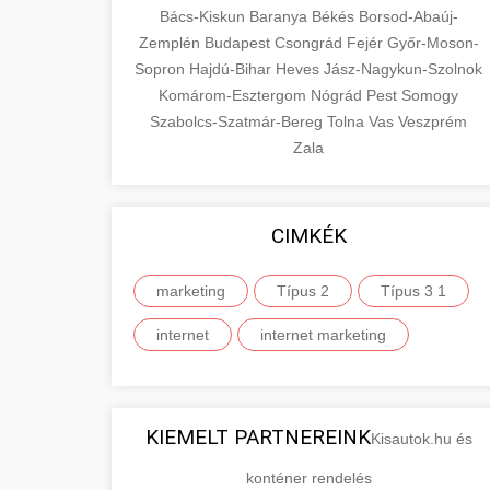
Bács-Kiskun
Baranya
Békés
Borsod-Abaúj-
Zemplén
Budapest
Csongrád
Fejér
Győr-Moson-
Sopron
Hajdú-Bihar
Heves
Jász-Nagykun-Szolnok
Komárom-Esztergom
Nógrád
Pest
Somogy
Szabolcs-Szatmár-Bereg
Tolna
Vas
Veszprém
Zala
CIMKÉK
marketing
Típus 2
Típus 3 1
internet
internet marketing
KIEMELT PARTNEREINK
Kisautok.hu és
konténer rendelés