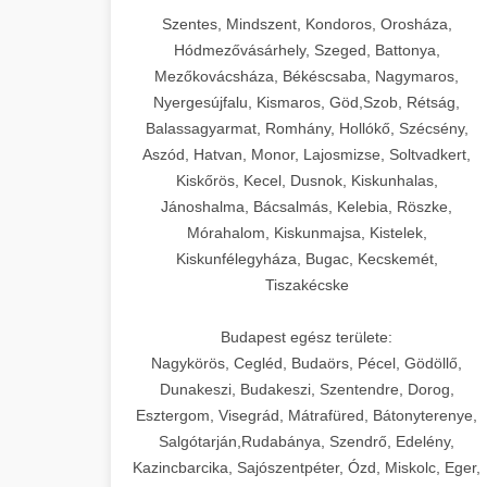
Szentes, Mindszent, Kondoros, Orosháza,
Hódmezővásárhely, Szeged, Battonya,
Mezőkovácsháza, Békéscsaba, Nagymaros,
Nyergesújfalu, Kismaros, Göd,Szob, Rétság,
Balassagyarmat, Romhány, Hollókő, Szécsény,
Aszód, Hatvan, Monor, Lajosmizse, Soltvadkert,
Kiskőrös, Kecel, Dusnok, Kiskunhalas,
Jánoshalma, Bácsalmás, Kelebia, Röszke,
Mórahalom, Kiskunmajsa, Kistelek,
Kiskunfélegyháza, Bugac, Kecskemét,
Tiszakécske
Budapest egész területe:
Nagykörös, Cegléd, Budaörs, Pécel, Gödöllő,
Dunakeszi, Budakeszi, Szentendre, Dorog,
Esztergom, Visegrád, Mátrafüred, Bátonyterenye,
Salgótarján,Rudabánya, Szendrő, Edelény,
Kazincbarcika, Sajószentpéter, Ózd, Miskolc, Eger,