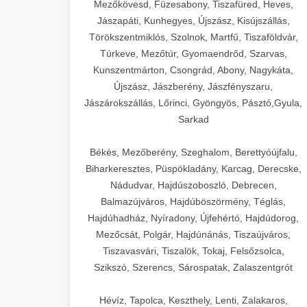
Mezőkövesd, Füzesabony, Tiszafüred, Heves,
Jászapáti, Kunhegyes, Újszász, Kisújszállás,
Törökszentmiklós, Szolnok, Martfű, Tiszaföldvár,
Túrkeve, Mezőtúr, Gyomaendrőd, Szarvas,
Kunszentmárton, Csongrád, Abony, Nagykáta,
Újszász, Jászberény, Jászfényszaru,
Jászárokszállás, Lőrinci, Gyöngyös, Pásztó,Gyula,
Sarkad
Békés, Mezőberény, Szeghalom, Berettyóújfalu,
Biharkeresztes, Püspökladány, Karcag, Derecske,
Nádudvar, Hajdúszoboszló, Debrecen,
Balmazújváros, Hajdúböszörmény, Téglás,
Hajdúhadház, Nyíradony, Újfehértó, Hajdúdorog,
Mezőcsát, Polgár, Hajdúnánás, Tiszaújváros,
Tiszavasvári, Tiszalök, Tokaj, Felsőzsolca,
Szikszó, Szerencs, Sárospatak, Zalaszentgrót
Hévíz, Tapolca, Keszthely, Lenti, Zalakaros,