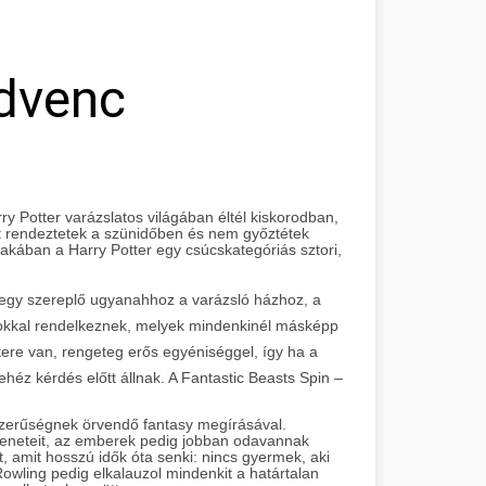
edvenc
rry Potter varázslatos világában éltél kiskorodban,
t rendeztetek a szünidőben és nem győztétek
orszakában a Harry Potter egy csúcskategóriás sztori,
 egy szereplő ugyanahhoz a varázsló házhoz, a
okkal rendelkeznek, melyek mindenkinél másképp
ere van, rengeteg erős egyéniséggel, így ha a
héz kérdés előtt állnak. A Fantastic Beasts Spin –
szerűségnek örvendő fantasy megírásával.
jeleneteit, az emberek pedig jobban odavannak
, amit hosszú idők óta senki: nincs gyermek, aki
 Rowling pedig elkalauzol mindenkit a határtalan