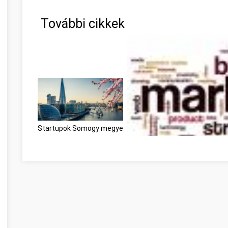
További cikkek
Startupok Somogy megye
Need To Get Into Internet Ma