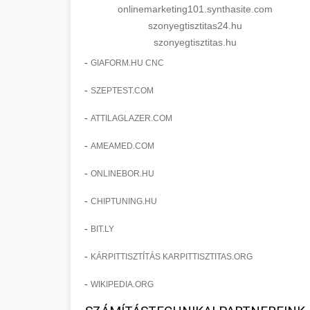
onlinemarketing101.synthasite.com
szonyegtisztitas24.hu
szonyegtisztitas.hu
-
GIAFORM.HU CNC
-
SZEPTEST.COM
-
ATTILAGLAZER.COM
-
AMEAMED.COM
-
ONLINEBOR.HU
-
CHIPTUNING.HU
-
BIT.LY
-
KÁRPITTISZTÍTÁS KARPITTISZTITAS.ORG
-
WIKIPEDIA.ORG