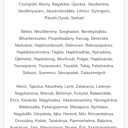
Csongrád, Abony, Nagykáta, Újszász, Jászberény,
Jászfényszaru, Jászárokszállás, Lőrinci, Gyöngyös,
Pásztó,Gyula, Sarkad
Békés, Mezőberény, Szeghalom, Berettyóújfalu,
Biharkeresztes, Püspökladány, Karcag, Derecske,
Nádudvar, Hajdúszoboszló, Debrecen, Balmazújváros,
Hajdúböszörmény, Téglás, Hajdúhadház, Nyíradony,
Újfehértó, Hajdúdorog, Mezőcsát, Polgár, Hajdúnánás,
Tiszaújváros, Tiszavasvári, Tiszalök, Tokaj, Felsőzsolca,
Szikszó, Szerencs, Sárospatak, Zalaszentgrót
Hévíz, Tapolca, Keszthely, Lenti, Zalakaros, Letenye,
Nagykanizsa, Marcali, Böhönye, Fonyód, Balatonlelle,
Encs, Kisvárda, Nagyhalász, Vásárosnamény, Nyíregyháza,
Mátészalka, Fehérgyarmat, Máriapócs, Nyírbátor,
Nagykálló, Várpalota, Ajka, Herend, Mór, Kincsesbánya,
Oroszlány, Kisbér, Tatabánya, Pannonhalma, Bábolna,
Komárom, Tata, Pilisvörösvár, Bicske, Érd, Százhalombatta,