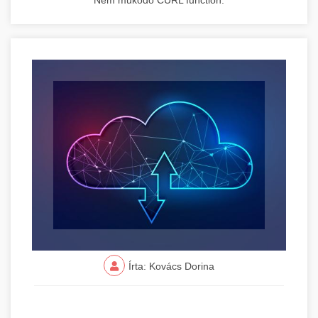
Nem működő CURL function.
Írta: Kovács Dorina