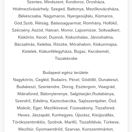
Szentes, Mindszent, Kondoros, Orosháza,
Hódmezővásárhely, Szeged, Battonya, Mezőkovácsháza,
Békéscsaba, Nagymaros, Nyergesújfalu, Kismaros,
Göd,Szob, Rétság, Balassagyarmat, Romhány, Hollókő,
Szécsény, Aszód, Hatvan, Monor, Lajosmizse, Soltvadkert,
Kiskőrös, Kecel, Dusnok, Kiskunhalas, Jánoshalma,
Bácsalmás, Kelebia, Röszke, Mórahalom, Kiskunmajsa,
Kistelek, Kiskunfélegyháza, Bugac, Kecskemét,
Tiszakécske
Budapest egész területe:
Nagykörös, Cegléd, Budaörs, Pécel, Gödöllő, Dunakeszi,
Budakeszi, Szentendre, Dorog, Esztergom, Visegrád,
Mátrafüred, Bátonyterenye, Salgótarján,Rudabánya,
Szendrő, Edelény, Kazincbarcika, Sajószentpéter, Ózd,
Miskolc, Eger, Mezőkövesd, Füzesabony, Tiszafüred,
Heves, Jászapáti, Kunhegyes, Újszász, Kisújszállás,
Törökszentmiklós, Szolnok, Martfű, Tiszaföldvár, Túrkeve,
Mezőtúr, Gyomaendrőd, Szarvas, Kunszentmárton,