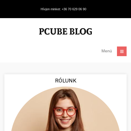
Hívjon minket: +36 70 629 06 90
Menü
RÓLUNK