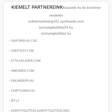
KIEMELT PARTNEREINK
Kisautok.hu és konténer
rendelés
onlinemarketing101.synthasite.com
szonyegtisztitas24.hu
szonyegtisztitas.hu
-
GIAFORM.HU CNC
-
SZEPTEST.COM
-
ATTILAGLAZER.COM
-
AMEAMED.COM
-
ONLINEBOR.HU
-
CHIPTUNING.HU
-
BIT.LY
-
KÁRPITTISZTÍTÁS KARPITTISZTITAS.ORG