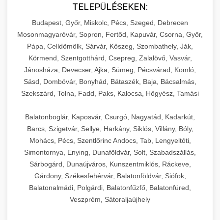
TELEPÜLÉSEKEN:
Budapest, Győr, Miskolc, Pécs, Szeged, Debrecen
Mosonmagyaróvár, Sopron, Fertőd, Kapuvár, Csorna, Győr,
Pápa, Celldömölk, Sárvár, Kőszeg, Szombathely, Ják,
Körmend, Szentgotthárd, Csepreg, Zalalövő, Vasvár,
Jánosháza, Devecser, Ajka, Sümeg, Pécsvárad, Komló,
Sásd, Dombóvár, Bonyhád, Bátaszék, Baja, Bácsalmás,
Szekszárd, Tolna, Fadd, Paks, Kalocsa, Hőgyész, Tamási
Balatonboglár, Kaposvár, Csurgó, Nagyatád, Kadarkút,
Barcs, Szigetvár, Sellye, Harkány, Siklós, Villány, Bóly,
Mohács, Pécs, Szentlőrinc Andocs, Tab, Lengyeltóti,
Simontornya, Enying, Dunaföldvár, Solt, Szabadszállás,
Sárbogárd, Dunaújváros, Kunszentmiklós, Ráckeve,
Gárdony, Székesfehérvár, Balatonföldvár, Siófok,
Balatonalmádi, Polgárdi, Balatonfűzfő, Balatonfüred,
Veszprém, Sátoraljaújhely