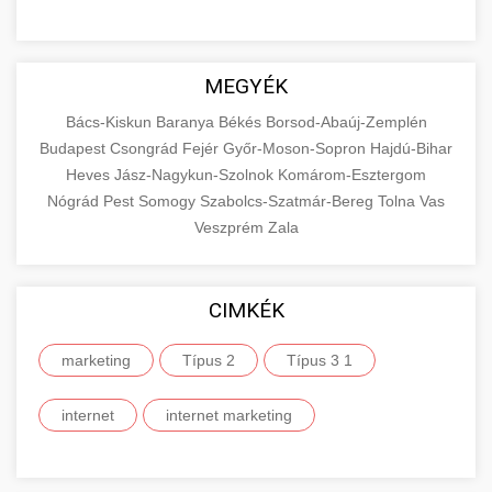
MEGYÉK
Bács-Kiskun
Baranya
Békés
Borsod-Abaúj-Zemplén
Budapest
Csongrád
Fejér
Győr-Moson-Sopron
Hajdú-Bihar
Heves
Jász-Nagykun-Szolnok
Komárom-Esztergom
Nógrád
Pest
Somogy
Szabolcs-Szatmár-Bereg
Tolna
Vas
Veszprém
Zala
CIMKÉK
marketing
Típus 2
Típus 3 1
internet
internet marketing