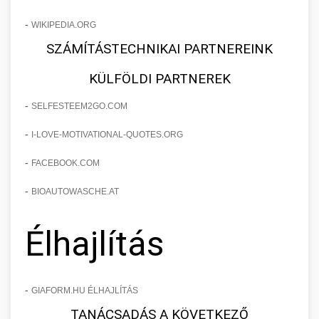
-
WIKIPEDIA.ORG
SZÁMÍTÁSTECHNIKAI PARTNEREINK
KÜLFÖLDI PARTNEREK
-
SELFESTEEM2GO.COM
-
I-LOVE-MOTIVATIONAL-QUOTES.ORG
-
FACEBOOK.COM
-
BIOAUTOWASCHE.AT
Élhajlítás
-
GIAFORM.HU ÉLHAJLÍTÁS
TANÁCSADÁS A KÖVETKEZŐ