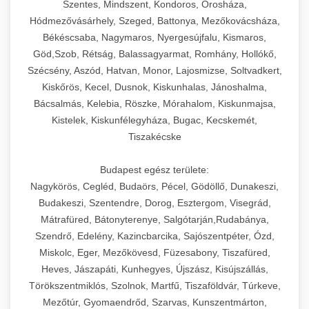
Szentes, Mindszent, Kondoros, Orosháza,
Hódmezővásárhely, Szeged, Battonya, Mezőkovácsháza,
Békéscsaba, Nagymaros, Nyergesújfalu, Kismaros,
Göd,Szob, Rétság, Balassagyarmat, Romhány, Hollókő,
Szécsény, Aszód, Hatvan, Monor, Lajosmizse, Soltvadkert,
Kiskőrös, Kecel, Dusnok, Kiskunhalas, Jánoshalma,
Bácsalmás, Kelebia, Röszke, Mórahalom, Kiskunmajsa,
Kistelek, Kiskunfélegyháza, Bugac, Kecskemét,
Tiszakécske
Budapest egész területe:
Nagykörös, Cegléd, Budaörs, Pécel, Gödöllő, Dunakeszi,
Budakeszi, Szentendre, Dorog, Esztergom, Visegrád,
Mátrafüred, Bátonyterenye, Salgótarján,Rudabánya,
Szendrő, Edelény, Kazincbarcika, Sajószentpéter, Ózd,
Miskolc, Eger, Mezőkövesd, Füzesabony, Tiszafüred,
Heves, Jászapáti, Kunhegyes, Újszász, Kisújszállás,
Törökszentmiklós, Szolnok, Martfű, Tiszaföldvár, Túrkeve,
Mezőtúr, Gyomaendrőd, Szarvas, Kunszentmárton,