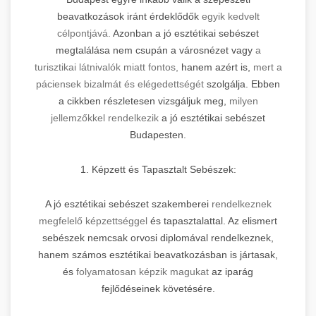
beavatkozások iránt érdeklődők
egyik kedvelt
célpontjává.
Azonban a jó esztétikai sebészet
megtalálása nem csupán a városnézet vagy
a
turisztikai látnivalók miatt fontos,
hanem azért is,
mert a
páciensek bizalmát és elégedettségét
szolgálja. Ebben
a cikkben részletesen vizsgáljuk meg,
milyen
jellemzőkkel rendelkezik
a jó esztétikai sebészet
Budapesten.
1. Képzett és Tapasztalt Sebészek:
A jó esztétikai sebészet szakemberei
rendelkeznek
megfelelő képzettséggel
és tapasztalattal. Az elismert
sebészek nemcsak orvosi diplomával rendelkeznek,
hanem számos esztétikai beavatkozásban is jártasak,
és
folyamatosan képzik magukat
az iparág
fejlődéseinek követésére.