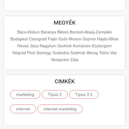
MEGYÉK
Bács-Kiskun
Baranya
Békés
Borsod-Abaúj-Zemplén
Budapest
Csongrád
Fejér
Győr-Moson-Sopron
Hajdú-Bihar
Heves
Jász-Nagykun-Szolnok
Komárom-Esztergom
Nógrád
Pest
Somogy
Szabolcs-Szatmár-Bereg
Tolna
Vas
Veszprém
Zala
CIMKÉK
marketing
Típus 2
Típus 3 1
internet
internet marketing