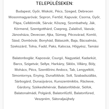
TELEPÜLÉSEKEN:
Budapest, Győr, Miskolc, Pécs, Szeged, Debrecen
Mosonmagyaróvár, Sopron, Fertőd, Kapuvár, Csorna, Győr,
Pápa, Celldömölk, Sárvár, Kőszeg, Szombathely, Ják,
Körmend, Szentgotthárd, Csepreg, Zalalövő, Vasvár,
Jánosháza, Devecser, Ajka, Sümeg, Pécsvárad, Komló,
Sásd, Dombóvár, Bonyhád, Bátaszék, Baja, Bácsalmás,
Szekszárd, Tolna, Fadd, Paks, Kalocsa, Hőgyész, Tamási
Balatonboglár, Kaposvár, Csurgó, Nagyatád, Kadarkút,
Barcs, Szigetvár, Sellye, Harkány, Siklós, Villány, Bóly,
Mohács, Pécs, Szentlőrinc Andocs, Tab, Lengyeltóti,
Simontornya, Enying, Dunaföldvár, Solt, Szabadszállás,
Sárbogárd, Dunaújváros, Kunszentmiklós, Ráckeve,
Gárdony, Székesfehérvár, Balatonföldvár, Siófok,
Balatonalmádi, Polgárdi, Balatonfűzfő, Balatonfüred,
Veszprém, Sátoraljaújhely