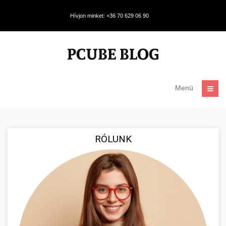
Hívjon minket: +36 70 629 06 90
Menü
RÓLUNK