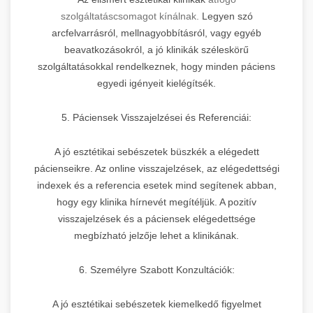
szolgáltatáscsomagot kínálnak.
Legyen szó
arcfelvarrásról, mellnagyobbításról, vagy egyéb
beavatkozásokról, a jó klinikák széleskörű
szolgáltatásokkal rendelkeznek, hogy minden páciens
egyedi igényeit kielégítsék.
5. Páciensek Visszajelzései és Referenciái:
A jó esztétikai sebészetek büszkék a elégedett
pácienseikre. Az online visszajelzések, az elégedettségi
indexek és a referencia esetek mind segítenek abban,
hogy egy klinika hírnevét megítéljük. A pozitív
visszajelzések és a páciensek elégedettsége
megbízható jelzője lehet a klinikának.
6. Személyre Szabott Konzultációk:
A jó esztétikai sebészetek kiemelkedő figyelmet