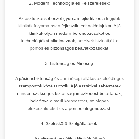
2. Modern Technológia és Felszerelések:
Az esztétikai sebészet gyorsan fejlődik, és
a legjobb
klinikák folyamatosan
fejlesztik technológiájukat. A jó
klinikák olyan modern berendezéseket és
technológiákat alkalmaznak,
amelyek biztosítják a
pontos
és biztonságos beavatkozásokat.
3. Biztonság és Minőség:
A páciensbiztonság és
a minőségi ellátás az elsődleges
szempontok közé tartozik. A jó esztétikai sebészetek
minden szükséges biztonsági intézkedést betartanak,
beleértve
a steril környezetet, az alapos
előkészületeket
és a pontos utógondozást.
4. Széleskörű Szolgáltatások:
Az elismert esztétikai klinikák
átfogó