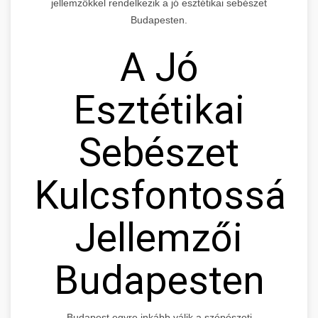
jellemzőkkel rendelkezik a jó esztétikai sebészet
Budapesten.
A Jó
Esztétikai
Sebészet
Kulcsfontosság
Jellemzői
Budapesten
Budapest egyre inkább válik a szépészeti