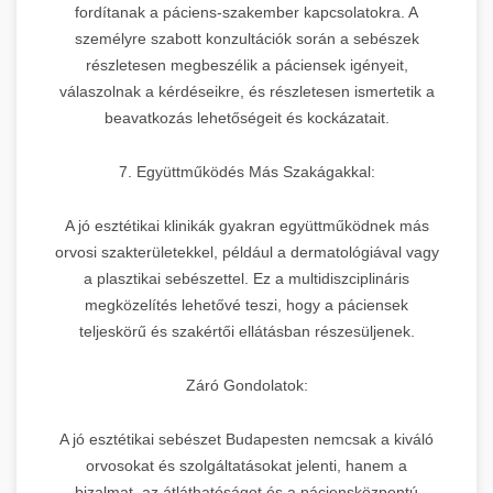
fordítanak a páciens-szakember kapcsolatokra. A
személyre szabott konzultációk során a sebészek
részletesen megbeszélik a páciensek igényeit,
válaszolnak a kérdéseikre, és részletesen ismertetik a
beavatkozás lehetőségeit és kockázatait.
7. Együttműködés Más Szakágakkal:
A jó esztétikai klinikák gyakran együttműködnek más
orvosi szakterületekkel, például a dermatológiával vagy
a plasztikai sebészettel. Ez a multidiszciplináris
megközelítés lehetővé teszi, hogy a páciensek
teljeskörű és szakértői ellátásban részesüljenek.
Záró Gondolatok:
A jó esztétikai sebészet Budapesten nemcsak a kiváló
orvosokat és szolgáltatásokat jelenti, hanem a
bizalmat, az átláthatóságot és a páciensközpontú