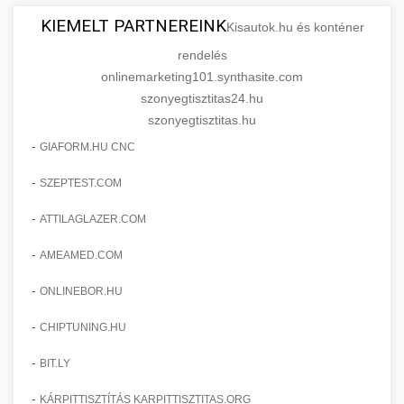
KIEMELT PARTNEREINK
Kisautok.hu és konténer
rendelés
onlinemarketing101.synthasite.com
szonyegtisztitas24.hu
szonyegtisztitas.hu
-
GIAFORM.HU CNC
-
SZEPTEST.COM
-
ATTILAGLAZER.COM
-
AMEAMED.COM
-
ONLINEBOR.HU
-
CHIPTUNING.HU
-
BIT.LY
-
KÁRPITTISZTÍTÁS KARPITTISZTITAS.ORG