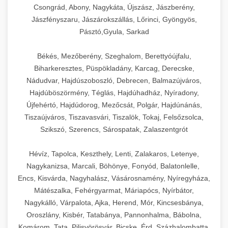
Csongrád, Abony, Nagykáta, Újszász, Jászberény,
Jászfényszaru, Jászárokszállás, Lőrinci, Gyöngyös,
Pásztó,Gyula, Sarkad
Békés, Mezőberény, Szeghalom, Berettyóújfalu,
Biharkeresztes, Püspökladány, Karcag, Derecske,
Nádudvar, Hajdúszoboszló, Debrecen, Balmazújváros,
Hajdúböszörmény, Téglás, Hajdúhadház, Nyíradony,
Újfehértó, Hajdúdorog, Mezőcsát, Polgár, Hajdúnánás,
Tiszaújváros, Tiszavasvári, Tiszalök, Tokaj, Felsőzsolca,
Szikszó, Szerencs, Sárospatak, Zalaszentgrót
Hévíz, Tapolca, Keszthely, Lenti, Zalakaros, Letenye,
Nagykanizsa, Marcali, Böhönye, Fonyód, Balatonlelle,
Encs, Kisvárda, Nagyhalász, Vásárosnamény, Nyíregyháza,
Mátészalka, Fehérgyarmat, Máriapócs, Nyírbátor,
Nagykálló, Várpalota, Ajka, Herend, Mór, Kincsesbánya,
Oroszlány, Kisbér, Tatabánya, Pannonhalma, Bábolna,
Komárom, Tata, Pilisvörösvár, Bicske, Érd, Százhalombatta,