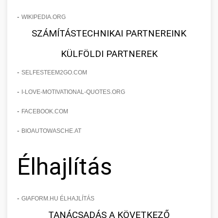
-
WIKIPEDIA.ORG
SZÁMÍTÁSTECHNIKAI PARTNEREINK
KÜLFÖLDI PARTNEREK
-
SELFESTEEM2GO.COM
-
I-LOVE-MOTIVATIONAL-QUOTES.ORG
-
FACEBOOK.COM
-
BIOAUTOWASCHE.AT
Élhajlítás
-
GIAFORM.HU ÉLHAJLÍTÁS
TANÁCSADÁS A KÖVETKEZŐ