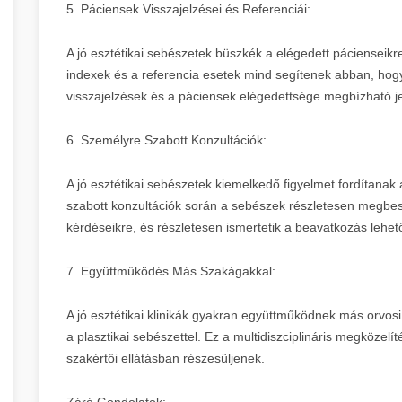
5. Páciensek Visszajelzései és Referenciái:
A jó esztétikai sebészetek büszkék a elégedett pácienseikre
indexek és a referencia esetek mind segítenek abban, hogy e
visszajelzések és a páciensek elégedettsége megbízható jel
6. Személyre Szabott Konzultációk:
A jó esztétikai sebészetek kiemelkedő figyelmet fordítana
szabott konzultációk során a sebészek részletesen megbesz
kérdéseikre, és részletesen ismertetik a beavatkozás lehet
7. Együttműködés Más Szakágakkal:
A jó esztétikai klinikák gyakran együttműködnek más orvosi
a plasztikai sebészettel. Ez a multidiszciplináris megközelí
szakértői ellátásban részesüljenek.
Záró Gondolatok: