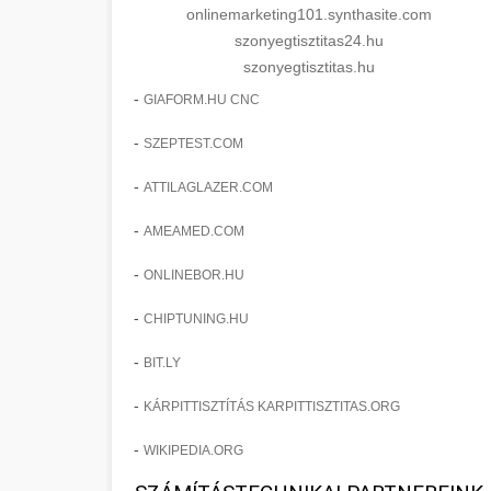
onlinemarketing101.synthasite.com
szonyegtisztitas24.hu
szonyegtisztitas.hu
-
GIAFORM.HU CNC
-
SZEPTEST.COM
-
ATTILAGLAZER.COM
-
AMEAMED.COM
-
ONLINEBOR.HU
-
CHIPTUNING.HU
-
BIT.LY
-
KÁRPITTISZTÍTÁS KARPITTISZTITAS.ORG
-
WIKIPEDIA.ORG