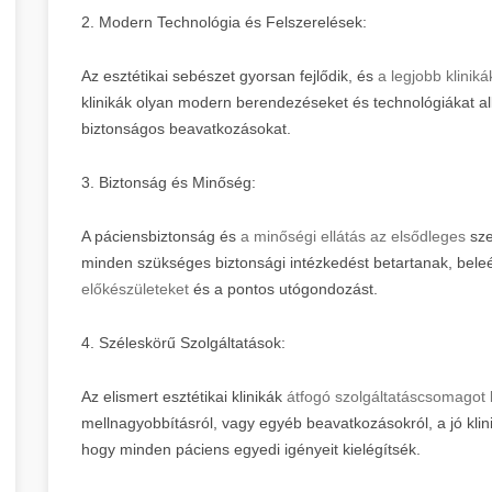
2. Modern Technológia és Felszerelések:
Az esztétikai sebészet gyorsan fejlődik, és
a legjobb klinik
klinikák olyan modern berendezéseket és technológiákat a
biztonságos beavatkozásokat.
3. Biztonság és Minőség:
A páciensbiztonság és
a minőségi ellátás az elsődleges
sze
minden szükséges biztonsági intézkedést betartanak, bele
előkészületeket
és a pontos utógondozást.
4. Széleskörű Szolgáltatások:
Az elismert esztétikai klinikák
átfogó szolgáltatáscsomagot 
mellnagyobbításról, vagy egyéb beavatkozásokról, a jó klin
hogy minden páciens egyedi igényeit kielégítsék.