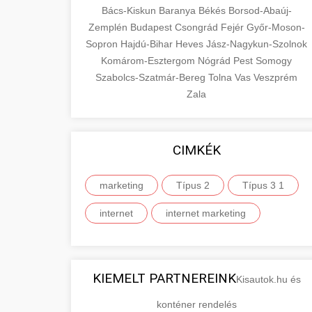
Bács-Kiskun
Baranya
Békés
Borsod-Abaúj-
Zemplén
Budapest
Csongrád
Fejér
Győr-Moson-
Sopron
Hajdú-Bihar
Heves
Jász-Nagykun-Szolnok
Komárom-Esztergom
Nógrád
Pest
Somogy
Szabolcs-Szatmár-Bereg
Tolna
Vas
Veszprém
Zala
CIMKÉK
marketing
Típus 2
Típus 3 1
internet
internet marketing
KIEMELT PARTNEREINK
Kisautok.hu és
konténer rendelés