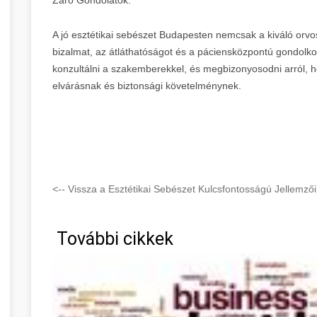
A jó esztétikai sebészet Budapesten nemcsak a kiváló orvos
bizalmat, az átláthatóságot és a páciensközpontú gondolkodá
konzultálni a szakemberekkel, és megbizonyosodni arról, ho
elvárásnak és biztonsági követelménynek.
<-- Vissza a Esztétikai Sebészet Kulcsfontosságú Jellemz
További cikkek