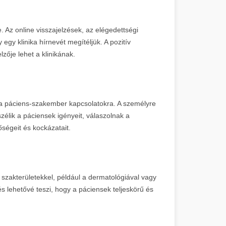
. Az online visszajelzések, az elégedettségi
gy klinika hírnevét megítéljük. A pozitív
zője lehet a klinikának.
k a páciens-szakember kapcsolatokra. A személyre
élik a páciensek igényeit, válaszolnak a
őségeit és kockázatait.
 szakterületekkel, például a dermatológiával vagy
tés lehetővé teszi, hogy a páciensek teljeskörű és