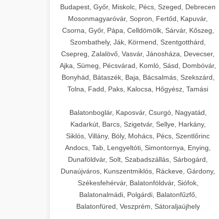
Budapest, Győr, Miskolc, Pécs, Szeged, Debrecen
Mosonmagyaróvár, Sopron, Fertőd, Kapuvár,
Csorna, Győr, Pápa, Celldömölk, Sárvár, Kőszeg,
Szombathely, Ják, Körmend, Szentgotthárd,
Csepreg, Zalalövő, Vasvár, Jánosháza, Devecser,
Ajka, Sümeg, Pécsvárad, Komló, Sásd, Dombóvár,
Bonyhád, Bátaszék, Baja, Bácsalmás, Szekszárd,
Tolna, Fadd, Paks, Kalocsa, Hőgyész, Tamási
Balatonboglár, Kaposvár, Csurgó, Nagyatád,
Kadarkút, Barcs, Szigetvár, Sellye, Harkány,
Siklós, Villány, Bóly, Mohács, Pécs, Szentlőrinc
Andocs, Tab, Lengyeltóti, Simontornya, Enying,
Dunaföldvár, Solt, Szabadszállás, Sárbogárd,
Dunaújváros, Kunszentmiklós, Ráckeve, Gárdony,
Székesfehérvár, Balatonföldvár, Siófok,
Balatonalmádi, Polgárdi, Balatonfűzfő,
Balatonfüred, Veszprém, Sátoraljaújhely