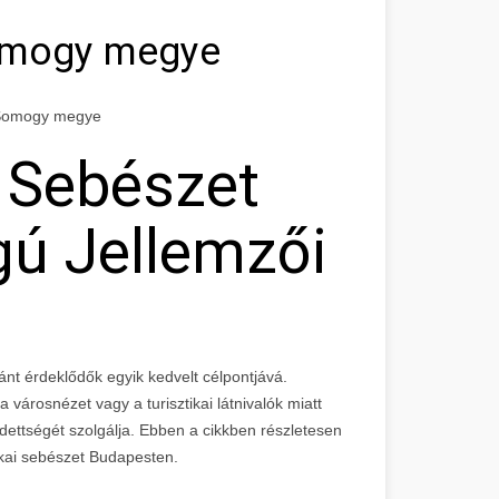
Somogy megye
i Somogy megye
i Sebészet
gú Jellemzői
ánt érdeklődők egyik kedvelt célpontjává.
városnézet vagy a turisztikai látnivalók miatt
dettségét szolgálja. Ebben a cikkben részletesen
tikai sebészet Budapesten.