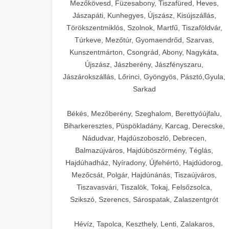
Mezőkövesd, Füzesabony, Tiszafüred, Heves,
Jászapáti, Kunhegyes, Újszász, Kisújszállás,
Törökszentmiklós, Szolnok, Martfű, Tiszaföldvár,
Túrkeve, Mezőtúr, Gyomaendrőd, Szarvas,
Kunszentmárton, Csongrád, Abony, Nagykáta,
Újszász, Jászberény, Jászfényszaru,
Jászárokszállás, Lőrinci, Gyöngyös, Pásztó,Gyula,
Sarkad
Békés, Mezőberény, Szeghalom, Berettyóújfalu,
Biharkeresztes, Püspökladány, Karcag, Derecske,
Nádudvar, Hajdúszoboszló, Debrecen,
Balmazújváros, Hajdúböszörmény, Téglás,
Hajdúhadház, Nyíradony, Újfehértó, Hajdúdorog,
Mezőcsát, Polgár, Hajdúnánás, Tiszaújváros,
Tiszavasvári, Tiszalök, Tokaj, Felsőzsolca,
Szikszó, Szerencs, Sárospatak, Zalaszentgrót
Hévíz, Tapolca, Keszthely, Lenti, Zalakaros,