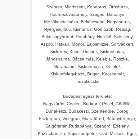
Szentes, Mindszent, Kondoros, Orosháza,
Hódmezővásárhely, Szeged, Battonya,
Mezőkovácsháza, Békéscsaba, Nagymaros,
Nyergesújfalu, Kismaros, Göd,Szob, Rétság,
Balassagyarmat, Romhány, Hollókő, Szécsény,
Aszód, Hatvan, Monor, Lajosmizse, Soltvadkert,
Kiskőrös, Kecel, Dusnok, Kiskunhalas,
Jánoshalma, Bácsalmás, Kelebia, Röszke,
Mórahalom, Kiskunmajsa, Kistelek,
Kiskunfélegyháza, Bugac, Kecskemét,
Tiszakécske
Budapest egész területe:
Nagykörös, Cegléd, Budaörs, Pécel, Gödöllő,
Dunakeszi, Budakeszi, Szentendre, Dorog,
Esztergom, Visegrád, Mátrafüred, Bátonyterenye,
Salgótarján,Rudabánya, Szendrő, Edelény,
Kazincbarcika, Sajószentpéter, Ózd, Miskolc, Eger,