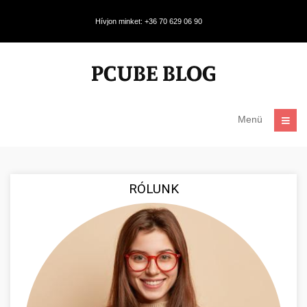
Hívjon minket: +36 70 629 06 90
Menü
RÓLUNK