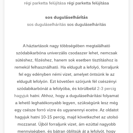
régi parketta felújítása
régi parketta felújítása
sos duguláselhárítás
sos duguláselhárítás
sos duguláselhárítás
A háztartások nagy többségében megtalálható
szódabikarbóna univerzális csodaszer lehet, nemcsak
sütéshez, főzéshez, hanem sok esetben tisztításhoz is
remekül felhasználható. Ha eldugult a lefolyó, forraljunk
fel egy edényben némi vizet, amelyet öntsünk le az
eldugult lefolyón. Ezt követően szórjunk fél csészényi
szódabikarbónát a lefolyóba, és körülbelül
2-3 percig
hagyjuk
hatni. Ahhoz, hogy a duguláselhárítási folyamat
a lehető leghatékonyabb legyen, szükségünk lesz még
egy csésze forró vízre és ugyanennyi ecetre. Az oldatot
hagyjuk hatni 10-15 percig, majd következhet az utolsó
mozzanat. Újból forraljunk vizet, ám ezúttal nagyobb
mennyiségben, és bátran öblítsük át a lefolyót, hogy