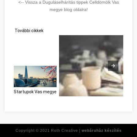
<-- Vissza a Duguláselhárítás tippek Celldömölk Vas
megye blog oldalra!
További cikkek
Startupok Vas megye
Nagyszerű útmutató, amikor a személye
Copyright © 2021
Roth Creative |
webáruház készítés