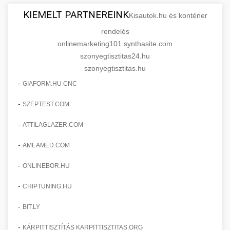
KIEMELT PARTNEREINK
Kisautok.hu és konténer
rendelés
onlinemarketing101.synthasite.com
szonyegtisztitas24.hu
szonyegtisztitas.hu
-
GIAFORM.HU CNC
-
SZEPTEST.COM
-
ATTILAGLAZER.COM
-
AMEAMED.COM
-
ONLINEBOR.HU
-
CHIPTUNING.HU
-
BIT.LY
-
KÁRPITTISZTÍTÁS KARPITTISZTITAS.ORG