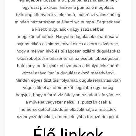
egyrészt praktikus, hiszen a pumpáló megoldás
fizikailag könnyen kivitelezhető, másrészt valószínűleg
minden háztartásban található wc pumpa. Segítségével
a kisebb dugulások nagy százalékban
megszüntethetőek. Nagyobb dugulások elhárítására
sajnos ritkán alkalmas, mivel nincs akkora szívóereje,
hogy a mélyen lévő és túlságosan szilárd dugulásokat
kiküszöbölje.
A módszer tehát
az esetek többségében
hatékony, ne felejtsük el azonban a lefolyó felszínéről
kézzel eltávolítani a dugulást okozó maradványt.
Minden egyes tisztítási folyamat, duguláselhárítás után
végezzük el az utómunkát: legalább egy percig
hagyjuk, hogy a forró víz átfolyjon az adott lefolyón, ez
a művelet vegyszer nélkül is, pusztán csak a
hőmérsékletből adódóan eltávolíthatja a maradék
szennyeződéseket, a nem lefolyóba tartozó dolgokat.
Élő linkek