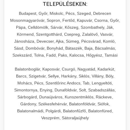
TELEPÜLÉSEKEN:
Budapest, Győr, Miskolc, Pécs, Szeged, Debrecen
Mosonmagyaróvár, Sopron, Fertőd, Kapuvár, Csorna, Győr,
Pápa, Celldömölk, Sárvár, Kőszeg, Szombathely, Ják,
Körmend, Szentgotthárd, Csepreg, Zalalövő, Vasvár,
Jánosháza, Devecser, Ajka, Sümeg, Pécsvárad, Komló,
Sásd, Dombóvár, Bonyhád, Bátaszék, Baja, Bácsalmás,
Szekszárd, Tolna, Fadd, Paks, Kalocsa, Hőgyész, Tamási
Balatonboglár, Kaposvár, Csurgó, Nagyatád, Kadarkút,
Barcs, Szigetvár, Sellye, Harkány, Siklós, Villány, Bóly,
Mohács, Pécs, Szentlőrinc Andocs, Tab, Lengyeltóti,
Simontornya, Enying, Dunaföldvár, Solt, Szabadszállás,
Sárbogárd, Dunaújváros, Kunszentmiklós, Ráckeve,
Gárdony, Székesfehérvár, Balatonföldvár, Siófok,
Balatonalmádi, Polgárdi, Balatonfűzfő, Balatonfüred,
Veszprém, Sátoraljaújhely