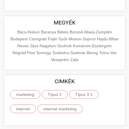
MEGYÉK
Bács-Kiskun
Baranya
Békés
Borsod-Abaúj-Zemplén
Budapest
Csongrád
Fejér
Győr-Moson-Sopron
Hajdú-Bihar
Heves
Jász-Nagykun-Szolnok
Komárom-Esztergom
Nógrád
Pest
Somogy
Szabolcs-Szatmár-Bereg
Tolna
Vas
Veszprém
Zala
CIMKÉK
marketing
Típus 2
Típus 3 1
internet
internet marketing