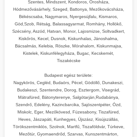
Szentes, Mindszent, Kondoros, Orosháza,
Hódmezővásárhely, Szeged, Battonya, Mezőkovácsháza,
Békéscsaba, Nagymaros, Nyergesújfalu, Kismaros,
Göd,Szob, Rétság, Balassagyarmat, Romhány, Hollókő,
Szécsény, Aszód, Hatvan, Monor, Lajosmizse, Soltvadkert,
Kiskőrös, Kecel, Dusnok, Kiskunhalas, Jánoshalma,
Bácsalmás, Kelebia, Röszke, Mórahalom, Kiskunmajsa,
Kistelek, Kiskunfélegyháza, Bugac, Kecskemét,
Tiszakécske
Budapest egész területe:
Nagykörös, Cegléd, Budaörs, Pécel, Gödöllő, Dunakeszi,
Budakeszi, Szentendre, Dorog, Esztergom, Visegrád,
Mátrafüred, Bátonyterenye, Salgótarján,Rudabánya,
Szendrő, Edelény, Kazincbarcika, Sajószentpéter, Ózd,
Miskolc, Eger, Mezőkövesd, Füzesabony, Tiszafüred,
Heves, Jászapáti, Kunhegyes, Újszász, Kisújszállás,
Törökszentmiklós, Szolnok, Martfű, Tiszaföldvár, Túrkeve,
Mezőtúr, Gyomaendrőd, Szarvas, Kunszentmárton,