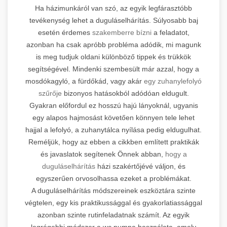
Ha házimunkáról van szó, az egyik legfárasztóbb
tevékenység lehet a duguláselhárítás. Súlyosabb baj
esetén érdemes
szakemberre bízni
a feladatot,
azonban ha csak apróbb probléma adódik, mi magunk
is meg tudjuk oldani különböző tippek és trükkök
segítségével. Mindenki szembesült már azzal, hogy a
mosdókagyló, a fürdőkád, vagy akár
egy zuhanylefolyó
szűrője
bizonyos hatásokból adódóan eldugult.
Gyakran előfordul ez hosszú hajú lányoknál, ugyanis
egy alapos hajmosást követően könnyen tele lehet
hajjal a lefolyó, a zuhanytálca nyílása pedig eldugulhat.
Reméljük, hogy az ebben a cikkben említett praktikák
és javaslatok segítenek Önnek abban,
hogy a
duguláselhárítás
házi szakértőjévé váljon, és
egyszerűen orvosolhassa ezeket a problémákat.
A duguláselhárítás módszereinek eszköztára szinte
végtelen, egy kis praktikussággal és gyakorlatiassággal
azonban szinte rutinfeladatnak számít. Az egyik
legrégebbi módszer a wc pumpa használata, amely