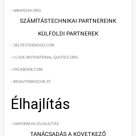
-
WIKIPEDIA.ORG
SZÁMÍTÁSTECHNIKAI PARTNEREINK
KÜLFÖLDI PARTNEREK
-
SELFESTEEM2GO.COM
-
I-LOVE-MOTIVATIONAL-QUOTES.ORG
-
FACEBOOK.COM
-
BIOAUTOWASCHE.AT
Élhajlítás
-
GIAFORM.HU ÉLHAJLÍTÁS
TANÁCSADÁS A KÖVETKEZŐ