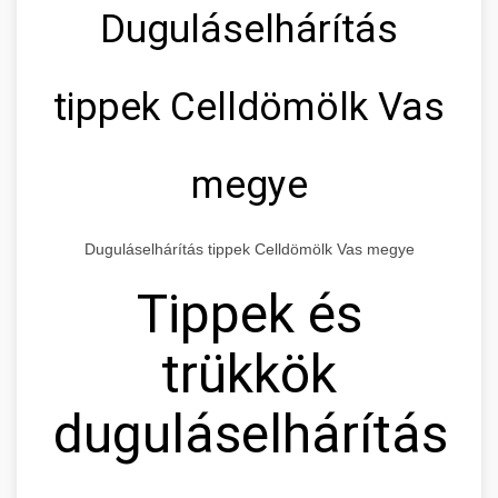
Duguláselhárítás
tippek Celldömölk Vas
megye
Duguláselhárítás tippek Celldömölk Vas megye
Tippek és
trükkök
duguláselhárításh