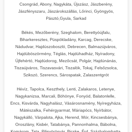
Csongrád, Abony, Nagykáta, Újszász, Jászberény,
Jászfényszaru, Jászárokszállás, Lőrinci, Gyöngyös,
Pásztó,Gyula, Sarkad
Békés, Mezőberény, Szeghalom, Berettyóújfalu,
Biharkeresztes, Püspökladány, Karcag, Derecske,
Nádudvar, Hajdúszoboszló, Debrecen, Balmazújváros,
Hajdúböszörmény, Téglás, Hajdúhadház, Nyíradony,
Újfehértó, Hajdúdorog, Mezőcsát, Polgár, Hajdúnánás,
Tiszaújváros, Tiszavasvári, Tiszalök, Tokaj, Felsőzsolca,
Szikszó, Szerencs, Sárospatak, Zalaszentgrót
Hévíz, Tapolca, Keszthely, Lenti, Zalakaros, Letenye,
Nagykanizsa, Marcali, Böhönye, Fonyód, Balatonlelle,
Encs, Kisvárda, Nagyhalász, Vásárosnamény, Nyíregyháza,
Mátészalka, Fehérgyarmat, Máriapócs, Nyírbátor,
Nagykálló, Várpalota, Ajka, Herend, Mór, Kincsesbánya,
Oroszlány, Kisbér, Tatabánya, Pannonhalma, Bábolna,
Komárom, Tata, Pilisvörösvár, Bicske, Érd, Százhalombatta,