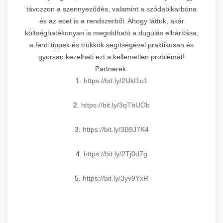
távozzon a szennyeződés, valamint a szódabikarbóna
és az ecet is a rendszerből. Ahogy láttuk, akár
költséghatékonyan is megoldható a dugulás elhárítása,
a fenti tippek és trükkök segítségével praktikusan és
gyorsan kezelheti ezt a kellemetlen problémát!
Partnerek:
1.
https://bit.ly/2UkI1u1
2.
https://bit.ly/3qTbUOb
3.
https://bit.ly/3B9J7K4
4.
https://bit.ly/2Tj0d7g
5.
https://bit.ly/3yv9YxR