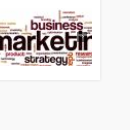
Get Into Internet Marketing? Use These Tips To Find Your Way Zala m