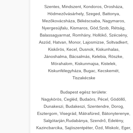
Szentes, Mindszent, Kondoros, Orosháza,
Hódmezővásárhely, Szeged, Battonya,
Mezőkovácsháza, Békéscsaba, Nagymaros,
Nyergesújfalu, Kismaros, Göd,Szob, Rétság,
Balassagyarmat, Romhány, Hollókő, Szécsény,
Aszód, Hatvan, Monor, Lajosmizse, Soltvadkert,
Kiskőrös, Kecel, Dusnok, Kiskunhalas,
Jánoshalma, Bácsalmás, Kelebia, Röszke,
Mórahalom, Kiskunmajsa, Kistelek,
Kiskunfélegyháza, Bugac, Kecskemét,
Tiszakécske
Budapest egész területe:
Nagykörös, Cegléd, Budaörs, Pécel, Gödöllő,
Dunakeszi, Budakeszi, Szentendre, Dorog,
Esztergom, Visegrád, Mátrafüred, Bátonyterenye,
Salgótarján,Rudabánya, Szendrő, Edelény,
Kazincbarcika, Sajószentpéter, Ózd, Miskolc, Eger,