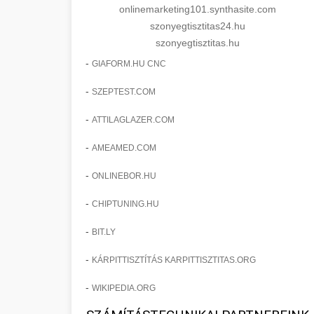
onlinemarketing101.synthasite.com
szonyegtisztitas24.hu
szonyegtisztitas.hu
-
GIAFORM.HU CNC
-
SZEPTEST.COM
-
ATTILAGLAZER.COM
-
AMEAMED.COM
-
ONLINEBOR.HU
-
CHIPTUNING.HU
-
BIT.LY
-
KÁRPITTISZTÍTÁS KARPITTISZTITAS.ORG
-
WIKIPEDIA.ORG