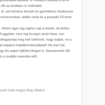
a 60-as években is működött.
ó itt, ami tömény étcsoki és gyömbéres őszibarack
 a múzeumokat, sétáló utcát és a pompás Fő teret.
. Amire ugye egy egész nap is kevés, és biztos
l aggódni, nem fog korogni senki hasa, van
ndfogásokat meg kell ízlelnünk, hogy tudjuk, mi a
ak balatoni halakból készülteket! Ha már hal,
gy kis sajtos tejfölös lángos is. Desszertnek főtt
nk a további nassolás elől.
 Lenti Zala megye blog oldalra!