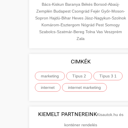
Bács-Kiskun
Baranya
Békés
Borsod-Abaúj-
Zemplén
Budapest
Csongrád
Fejér
Győr-Moson-
Sopron
Hajdú-Bihar
Heves
Jász-Nagykun-Szolnok
Komárom-Esztergom
Nógrád
Pest
Somogy
Szabolcs-Szatmár-Bereg
Tolna
Vas
Veszprém
Zala
CIMKÉK
marketing
Típus 2
Típus 3 1
internet
internet marketing
KIEMELT PARTNEREINK
Kisautok.hu és
konténer rendelés