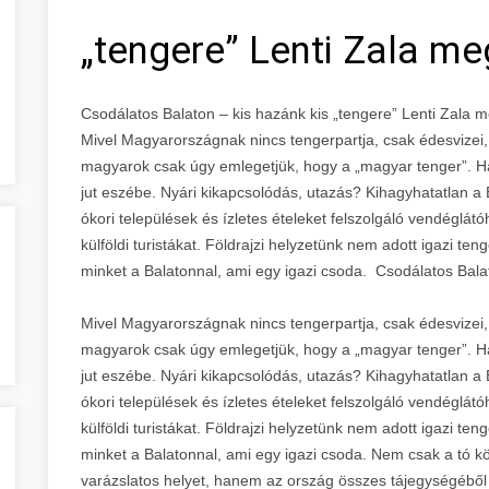
„tengere” Lenti Zala m
Csodálatos Balaton – kis hazánk kis „tengere” Lenti Zala 
Mivel Magyarországnak nincs tengerpartja, csak édesvizei,
magyarok csak úgy emlegetjük, hogy a „magyar tenger”. Ha
jut eszébe. Nyári kikapcsolódás, utazás? Kihagyhatatlan a 
ókori települések és ízletes ételeket felszolgáló vendéglá
külföldi turistákat. Földrajzi helyzetünk nem adott igazi te
minket a Balatonnal, ami egy igazi csoda. Csodálatos Balat
Mivel Magyarországnak nincs tengerpartja, csak édesvizei,
magyarok csak úgy emlegetjük, hogy a „magyar tenger”. Ha
jut eszébe. Nyári kikapcsolódás, utazás? Kihagyhatatlan a 
ókori települések és ízletes ételeket felszolgáló vendéglá
külföldi turistákat. Földrajzi helyzetünk nem adott igazi te
minket a Balatonnal, ami egy igazi csoda. Nem csak a tó kör
varázslatos helyet, hanem az ország összes tájegységéből