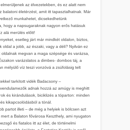
 elmerüljenek az élvezetekben, és ez alatt nem
 balatoni életérzést, amit itt tapasztalhatnak. Már
övetkező munkahetet, dicsekedhetünk
a, hogy a napsugaraknak nagyon erős hatásuk
z alá merülés előtt!
yeket, esetleg járt már mindkét oldalon, biztos,
k oldal a jobb, az északi, vagy a déli? Nyilván ez
ét oldalnak megvan a maga szépsége és varázsa,
. Északon varázslatos a dimbes- dombos táj, a
n mélyülő víz teszi vonzóvá a zsúfolásig telt
.
ekkel tarkított vidék Badacsony –
 levendulamezők adnak hozzá az amúgy is meghitt
ok és kirándulások, biciklizés a tóparton: minden
és kikapcsolódásból a tónál.
 partot illeti – de még a helyiek is bölcsen azt
 mert a Balaton fővárosa Keszthely, ami nyugaton
ezsgő és fiatalos itt az élet, de történelmi
pozánsabb épülete, a Festetics Kastély is erről