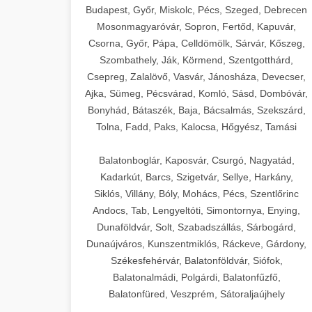
Budapest, Győr, Miskolc, Pécs, Szeged, Debrecen
Mosonmagyaróvár, Sopron, Fertőd, Kapuvár,
Csorna, Győr, Pápa, Celldömölk, Sárvár, Kőszeg,
Szombathely, Ják, Körmend, Szentgotthárd,
Csepreg, Zalalövő, Vasvár, Jánosháza, Devecser,
Ajka, Sümeg, Pécsvárad, Komló, Sásd, Dombóvár,
Bonyhád, Bátaszék, Baja, Bácsalmás, Szekszárd,
Tolna, Fadd, Paks, Kalocsa, Hőgyész, Tamási
Balatonboglár, Kaposvár, Csurgó, Nagyatád,
Kadarkút, Barcs, Szigetvár, Sellye, Harkány,
Siklós, Villány, Bóly, Mohács, Pécs, Szentlőrinc
Andocs, Tab, Lengyeltóti, Simontornya, Enying,
Dunaföldvár, Solt, Szabadszállás, Sárbogárd,
Dunaújváros, Kunszentmiklós, Ráckeve, Gárdony,
Székesfehérvár, Balatonföldvár, Siófok,
Balatonalmádi, Polgárdi, Balatonfűzfő,
Balatonfüred, Veszprém, Sátoraljaújhely