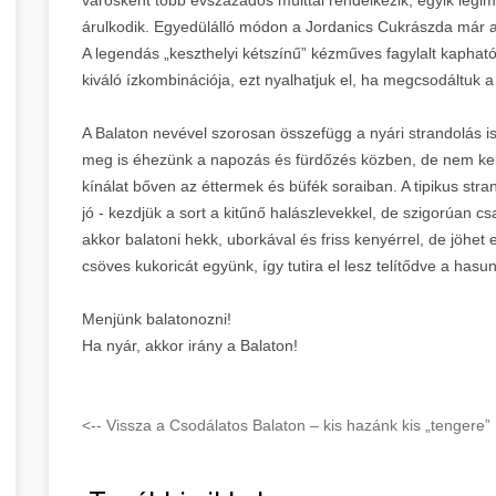
árulkodik. Egyedülálló módon a Jordanics Cukrászda már 
A legendás „keszthelyi kétszínű” kézműves fagylalt kaphat
kiváló ízkombinációja, ezt nyalhatjuk el, ha megcsodáltuk
A Balaton nevével szorosan összefügg a nyári strandolás is
meg is éhezünk a napozás és fürdőzés közben, de nem kel
kínálat bőven az éttermek és büfék soraiban. A tipikus stra
jó - kezdjük a sort a kitűnő halászlevekkel, de szigorúan cs
akkor balatoni hekk, uborkával és friss kenyérrel, de jöhet e
csöves kukoricát együnk, így tutira el lesz telítődve a hasu
Menjünk balatonozni!
Ha nyár, akkor irány a Balaton!
<-- Vissza a Csodálatos Balaton – kis hazánk kis „tengere”