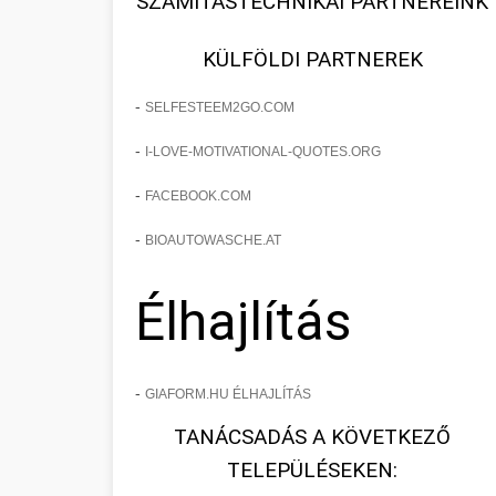
SZÁMÍTÁSTECHNIKAI PARTNEREINK
KÜLFÖLDI PARTNEREK
-
SELFESTEEM2GO.COM
-
I-LOVE-MOTIVATIONAL-QUOTES.ORG
-
FACEBOOK.COM
-
BIOAUTOWASCHE.AT
Élhajlítás
-
GIAFORM.HU ÉLHAJLÍTÁS
TANÁCSADÁS A KÖVETKEZŐ
TELEPÜLÉSEKEN: