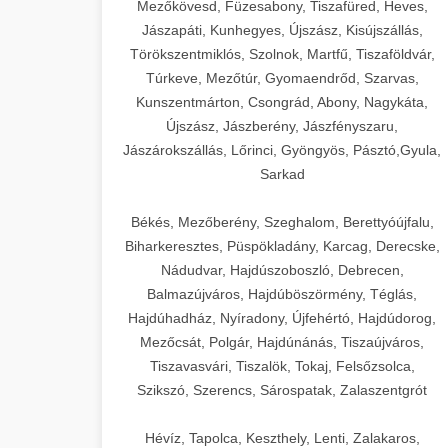
Mezőkövesd, Füzesabony, Tiszafüred, Heves,
Jászapáti, Kunhegyes, Újszász, Kisújszállás,
Törökszentmiklós, Szolnok, Martfű, Tiszaföldvár,
Túrkeve, Mezőtúr, Gyomaendrőd, Szarvas,
Kunszentmárton, Csongrád, Abony, Nagykáta,
Újszász, Jászberény, Jászfényszaru,
Jászárokszállás, Lőrinci, Gyöngyös, Pásztó,Gyula,
Sarkad
Békés, Mezőberény, Szeghalom, Berettyóújfalu,
Biharkeresztes, Püspökladány, Karcag, Derecske,
Nádudvar, Hajdúszoboszló, Debrecen,
Balmazújváros, Hajdúböszörmény, Téglás,
Hajdúhadház, Nyíradony, Újfehértó, Hajdúdorog,
Mezőcsát, Polgár, Hajdúnánás, Tiszaújváros,
Tiszavasvári, Tiszalök, Tokaj, Felsőzsolca,
Szikszó, Szerencs, Sárospatak, Zalaszentgrót
Hévíz, Tapolca, Keszthely, Lenti, Zalakaros,