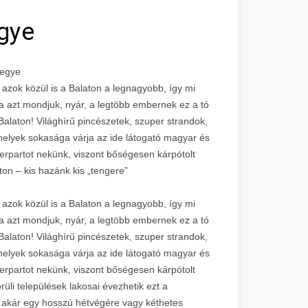
egye
megye
 azok közül is a Balaton a legnagyobb, így mi
 azt mondjuk, nyár, a legtöbb embernek ez a tó
Balaton! Világhírű pincészetek, szuper strandok,
tóhelyek sokasága várja az ide látogató magyar és
ngerpartot nekünk, viszont bőségesen kárpótolt
on – kis hazánk kis „tengere”
 azok közül is a Balaton a legnagyobb, így mi
 azt mondjuk, nyár, a legtöbb embernek ez a tó
Balaton! Világhírű pincészetek, szuper strandok,
tóhelyek sokasága várja az ide látogató magyar és
ngerpartot nekünk, viszont bőségesen kárpótolt
üli települések lakosai évezhetik ezt a
 akár egy hosszú hétvégére vagy kéthetes