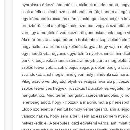
nyaralásra érkező látogatók is, akiknek minden adott, hogy
csak a felfrissülést hozó csobbanást értjük, hanem az egész
egy kétnapos kiruccanás után is boldogan kezdhetjük a k
bronzbőrünkkel a kollégáknak, azonban vegyük számításb
van, így a megfelelő védekezésről gondoskodjunk még a ví
Aki már érezte a saját bőrén a Balatonhoz kapcsolódó élmén
hogy hallotta a tréfás csipkelődés tárgyát, hogy vajon melyi
egy meddő vita, ugyanis egyértelmű nyertes nincs, mindk
bárki ki tudja választani, számára melyik part a megfelelő
szőlőültetvények, a sok elbújós zegzug, délen pedig a lassa
strandokat, ahol mégis mindig van hely mindenki számára
Világraszóló vendéglátóhelyek és világszínvonalú pincészet
szőlőültetvényes hegyek, rusztikus falucskák és végtelen
hangulathoz. Mediterrán hangulat, ráérős strandolás, jó bor
lehetőség adott, hogy kihozzuk a maximumot a pihenésből 
Előbb szó esett a nem túl komoly versengésről, ami a legjobb
válaszolnák rá, hogy sem a déli, sem az északi nem nyerő,
helyezkedik el. A település igazi egyetemi város, ami miatt p
városként több évszázados múlttal rendelkezik, egyik legim