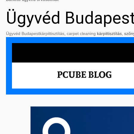
Ügyvéd Budapes
Ügyvéd Budapest
kárpittisztítás
,
carpet cleaning
kárpittisztítás, szőn