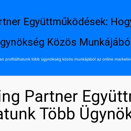
rtner Együttműködések: Hog
gynökség Közös Munkájábó
n profitálhatunk több ügynökség közös munkájából az online marketi
ing Partner Együt
hatunk Több Ügynö