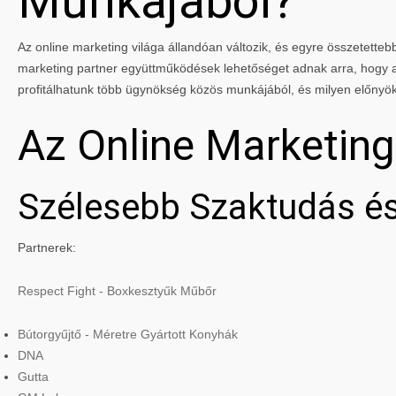
Munkájából?
Az online marketing világa állandóan változik, és egyre összetettebbé
marketing partner együttműködések lehetőséget adnak arra, hogy a 
profitálhatunk több ügynökség közös munkájából, és milyen előnyö
Az Online Marketin
Szélesebb Szaktudás és
Partnerek:
Respect Fight - Boxkesztyűk Műbőr
Bútorgyűjtő - Méretre Gyártott Konyhák
DNA
Gutta