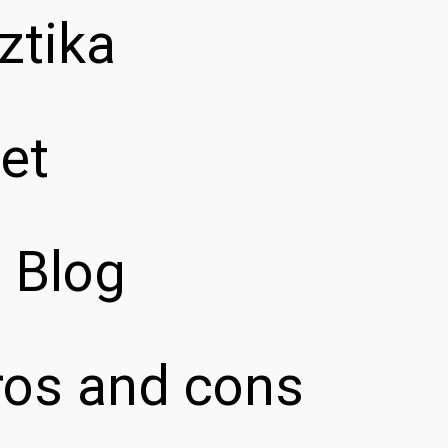
ztika
et
z Blog
pros and cons