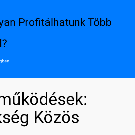
yan Profitálhatunk Több
l?
ngben.
tműködések:
kség Közös