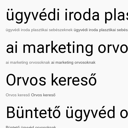
ügyvédi iroda pl
ügyvédi iroda plasztikai sebészeknek
ügyvédi iroda plasztikai sebé
ai marketing orv
ai marketing orvosoknak
ai marketing orvosoknak
Orvos kereső
Orvos kereső
Orvos kereső
Büntető ügyvéd 
Büntető ügyvéd orvosoknak