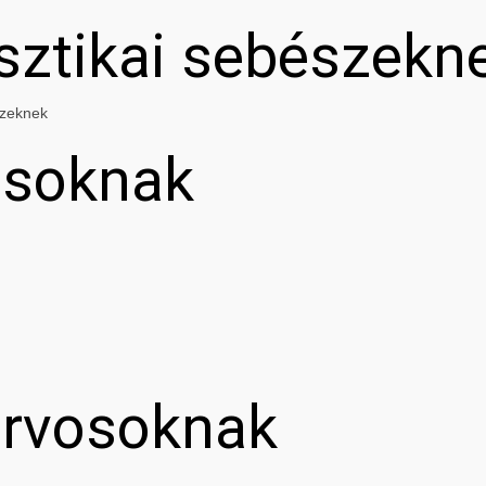
asztikai sebészekn
szeknek
osoknak
orvosoknak