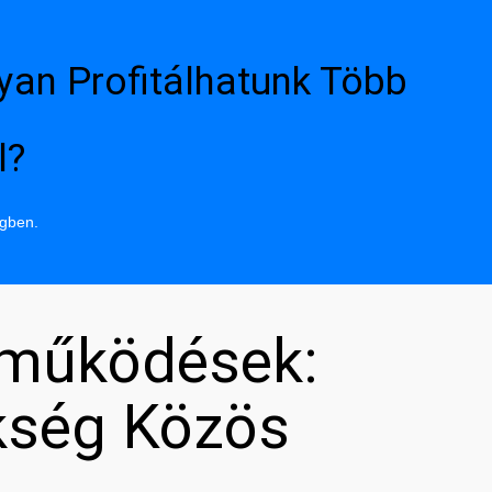
yan Profitálhatunk Több
l?
ngben.
tműködések:
kség Közös