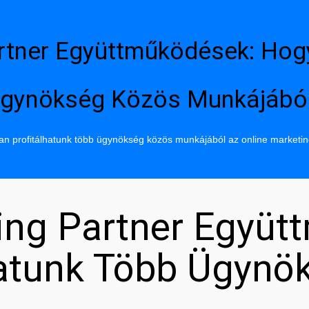
rtner Együttműködések: Hog
gynökség Közös Munkájábó
n profitálhatunk több ügynökség közös munkájából az online marketi
ing Partner Együt
hatunk Több Ügynö