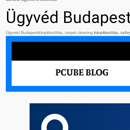
Ügyvéd Budapes
Ügyvéd Budapest
kárpittisztítás
,
carpet cleaning
kárpittisztítás, szőn