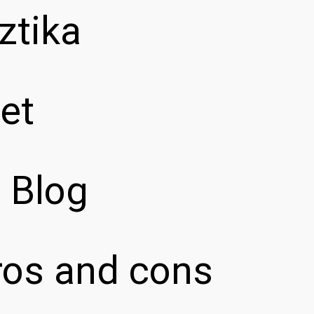
ztika
et
z Blog
pros and cons