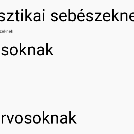
asztikai sebészekn
szeknek
osoknak
orvosoknak