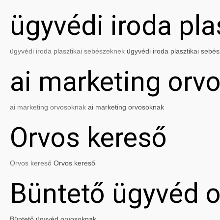
ügyvédi iroda pl
ügyvédi iroda plasztikai sebészeknek
ügyvédi iroda plasztikai sebé
ai marketing orv
ai marketing orvosoknak
ai marketing orvosoknak
Orvos kereső
Orvos kereső
Orvos kereső
Büntető ügyvéd 
Büntető ügyvéd orvosoknak