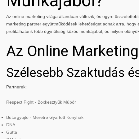
Munkájából?
Az online marketing világa állandóan változik, és egyre összetettebbé
marketing partner együttműködések lehetőséget adnak arra, hogy a 
profitálhatunk több ügynökség közös munkájából, és milyen előnyö
Az Online Marketin
Szélesebb Szaktudás és
Partnerek:
Respect Fight - Boxkesztyűk Műbőr
Bútorgyűjtő - Méretre Gyártott Konyhák
DNA
Gutta