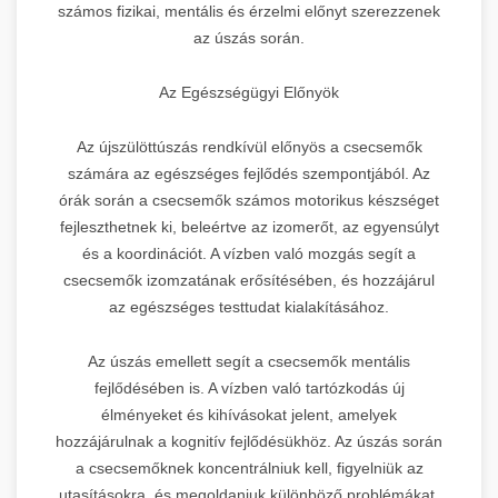
számos fizikai, mentális és érzelmi előnyt szerezzenek
az úszás során.
Az Egészségügyi Előnyök
Az újszülöttúszás rendkívül előnyös a csecsemők
számára az egészséges fejlődés szempontjából. Az
órák során a csecsemők számos motorikus készséget
fejleszthetnek ki, beleértve az izomerőt, az egyensúlyt
és a koordinációt. A vízben való mozgás segít a
csecsemők izomzatának erősítésében, és hozzájárul
az egészséges testtudat kialakításához.
Az úszás emellett segít a csecsemők mentális
fejlődésében is. A vízben való tartózkodás új
élményeket és kihívásokat jelent, amelyek
hozzájárulnak a kognitív fejlődésükhöz. Az úszás során
a csecsemőknek koncentrálniuk kell, figyelniük az
utasításokra, és megoldaniuk különböző problémákat.