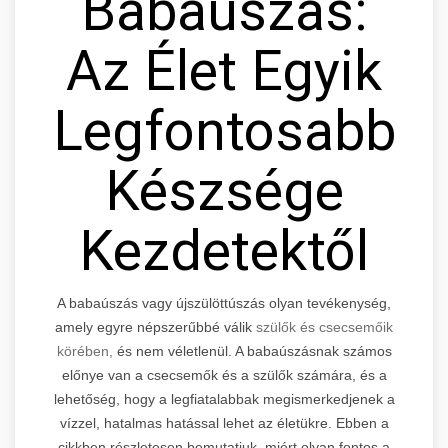
Babaúszás:
Az Élet Egyik
Legfontosabb
Készsége
Kezdetektől
A babaúszás vagy újszülöttúszás olyan tevékenység,
amely egyre népszerűbbé válik
szülők és csecsemőik
körében,
és nem véletlenül. A babaúszásnak számos
előnye van a csecsemők és a szülők számára, és a
lehetőség, hogy a legfiatalabbak megismerkedjenek a
vízzel, hatalmas hatással lehet az életükre. Ebben a
cikkben részletesen bemutatjuk, miért olyan fontos a