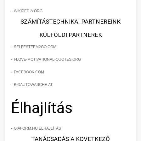
-
WIKIPEDIA.ORG
SZÁMÍTÁSTECHNIKAI PARTNEREINK
KÜLFÖLDI PARTNEREK
-
SELFESTEEM2GO.COM
-
I-LOVE-MOTIVATIONAL-QUOTES.ORG
-
FACEBOOK.COM
-
BIOAUTOWASCHE.AT
Élhajlítás
-
GIAFORM.HU ÉLHAJLÍTÁS
TANÁCSADÁS A KÖVETKEZŐ