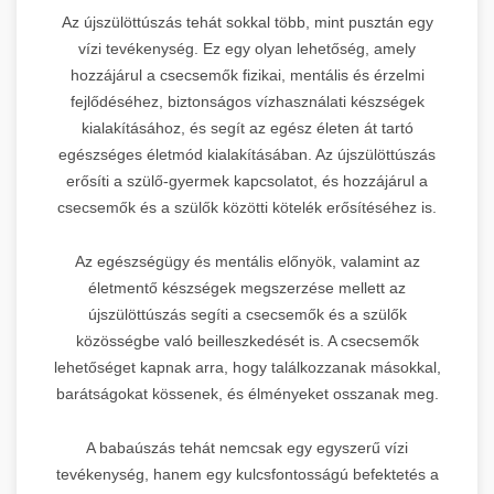
Az újszülöttúszás tehát sokkal több, mint pusztán egy
vízi tevékenység. Ez egy olyan lehetőség, amely
hozzájárul a csecsemők fizikai, mentális és érzelmi
fejlődéséhez, biztonságos vízhasználati készségek
kialakításához, és segít az egész életen át tartó
egészséges életmód kialakításában. Az újszülöttúszás
erősíti a szülő-gyermek kapcsolatot, és hozzájárul a
csecsemők és a szülők közötti kötelék erősítéséhez is.
Az egészségügy és mentális előnyök, valamint az
életmentő készségek megszerzése mellett az
újszülöttúszás segíti a csecsemők és a szülők
közösségbe való beilleszkedését is. A csecsemők
lehetőséget kapnak arra, hogy találkozzanak másokkal,
barátságokat kössenek, és élményeket osszanak meg.
A babaúszás tehát nemcsak egy egyszerű vízi
tevékenység, hanem egy kulcsfontosságú befektetés a