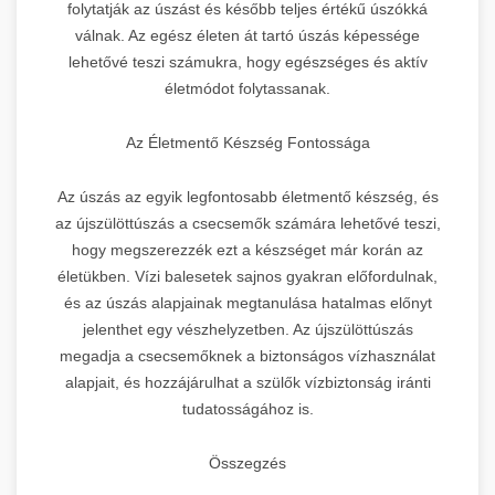
folytatják az úszást és később teljes értékű úszókká
válnak. Az egész életen át tartó úszás képessége
lehetővé teszi számukra, hogy egészséges és aktív
életmódot folytassanak.
Az Életmentő Készség Fontossága
Az úszás az egyik legfontosabb életmentő készség, és
az újszülöttúszás a csecsemők számára lehetővé teszi,
hogy megszerezzék ezt a készséget már korán az
életükben. Vízi balesetek sajnos gyakran előfordulnak,
és az úszás alapjainak megtanulása hatalmas előnyt
jelenthet egy vészhelyzetben. Az újszülöttúszás
megadja a csecsemőknek a biztonságos vízhasználat
alapjait, és hozzájárulhat a szülők vízbiztonság iránti
tudatosságához is.
Összegzés