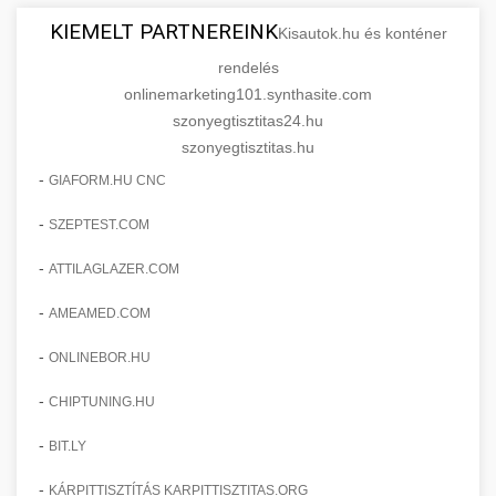
KIEMELT PARTNEREINK
Kisautok.hu és konténer
rendelés
onlinemarketing101.synthasite.com
szonyegtisztitas24.hu
szonyegtisztitas.hu
-
GIAFORM.HU CNC
-
SZEPTEST.COM
-
ATTILAGLAZER.COM
-
AMEAMED.COM
-
ONLINEBOR.HU
-
CHIPTUNING.HU
-
BIT.LY
-
KÁRPITTISZTÍTÁS KARPITTISZTITAS.ORG