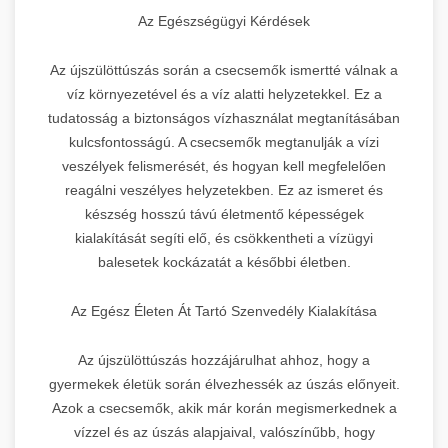
Az Egészségügyi Kérdések
Az újszülöttúszás során a csecsemők ismertté válnak a
víz környezetével és a víz alatti helyzetekkel. Ez a
tudatosság a biztonságos vízhasználat megtanításában
kulcsfontosságú. A csecsemők megtanulják a vízi
veszélyek felismerését, és hogyan kell megfelelően
reagálni veszélyes helyzetekben. Ez az ismeret és
készség hosszú távú életmentő képességek
kialakítását segíti elő, és csökkentheti a vízügyi
balesetek kockázatát a későbbi életben.
Az Egész Életen Át Tartó Szenvedély Kialakítása
Az újszülöttúszás hozzájárulhat ahhoz, hogy a
gyermekek életük során élvezhessék az úszás előnyeit.
Azok a csecsemők, akik már korán megismerkednek a
vízzel és az úszás alapjaival, valószínűbb, hogy