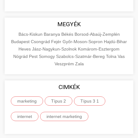
MEGYÉK
Bács-Kiskun
Baranya
Békés
Borsod-Abaúj-Zemplén
Budapest
Csongrád
Fejér
Győr-Moson-Sopron
Hajdú-Bihar
Heves
Jász-Nagykun-Szolnok
Komárom-Esztergom
Nógrád
Pest
Somogy
Szabolcs-Szatmár-Bereg
Tolna
Vas
Veszprém
Zala
CIMKÉK
marketing
Típus 2
Típus 3 1
internet
internet marketing