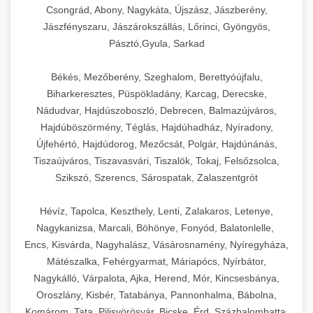
Csongrád, Abony, Nagykáta, Újszász, Jászberény,
Jászfényszaru, Jászárokszállás, Lőrinci, Gyöngyös,
Pásztó,Gyula, Sarkad
Békés, Mezőberény, Szeghalom, Berettyóújfalu,
Biharkeresztes, Püspökladány, Karcag, Derecske,
Nádudvar, Hajdúszoboszló, Debrecen, Balmazújváros,
Hajdúböszörmény, Téglás, Hajdúhadház, Nyíradony,
Újfehértó, Hajdúdorog, Mezőcsát, Polgár, Hajdúnánás,
Tiszaújváros, Tiszavasvári, Tiszalök, Tokaj, Felsőzsolca,
Szikszó, Szerencs, Sárospatak, Zalaszentgrót
Hévíz, Tapolca, Keszthely, Lenti, Zalakaros, Letenye,
Nagykanizsa, Marcali, Böhönye, Fonyód, Balatonlelle,
Encs, Kisvárda, Nagyhalász, Vásárosnamény, Nyíregyháza,
Mátészalka, Fehérgyarmat, Máriapócs, Nyírbátor,
Nagykálló, Várpalota, Ajka, Herend, Mór, Kincsesbánya,
Oroszlány, Kisbér, Tatabánya, Pannonhalma, Bábolna,
Komárom, Tata, Pilisvörösvár, Bicske, Érd, Százhalombatta,