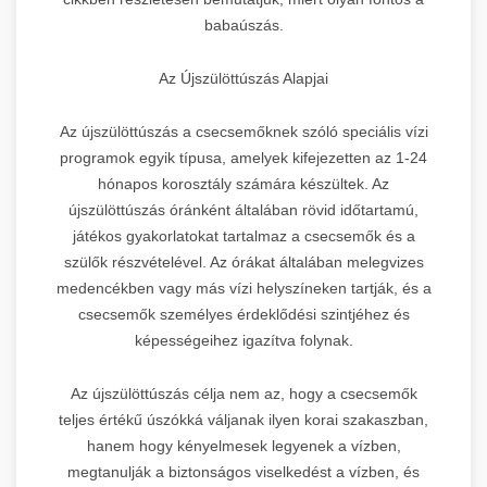
babaúszás.
Az Újszülöttúszás Alapjai
Az újszülöttúszás a csecsemőknek szóló speciális vízi
programok egyik típusa, amelyek kifejezetten az 1-24
hónapos korosztály számára készültek. Az
újszülöttúszás óránként általában rövid időtartamú,
játékos gyakorlatokat tartalmaz a csecsemők és a
szülők részvételével. Az órákat általában melegvizes
medencékben vagy más vízi helyszíneken tartják, és a
csecsemők személyes érdeklődési szintjéhez és
képességeihez igazítva folynak.
Az újszülöttúszás célja nem az, hogy a csecsemők
teljes értékű úszókká váljanak ilyen korai szakaszban,
hanem hogy kényelmesek legyenek a vízben,
megtanulják a biztonságos viselkedést a vízben, és