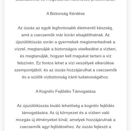
A Biztonság Kérdése
Az úszás az egyik legfontosabb életmentő készség,
amit a csecsemők már korán elsajátíthatnak. Az
újszülöttúszás során a gyermekek megismerkednek a
vízzel, megtanulják a biztonságos viselkedést a vízben,
és megtanulják, hogyan kell magukat tartani a víz
felszínén. Ez fontos lehet a vízi veszélyek elkerülése
szempontjából, és az úszás hozzájárulhat a csecsemők
és a szülők vízbiztonság iránti tudatosságához.
A Kognitív Fejlődés Támogatása
Az újszülöttúszás kiváló lehetőség a kognitív fejlődés
támogatására. Az új környezet és a vízben való
mozgás új élményeket kínál, amelyek hozzájárulnak a
csecsemők agyi fejlődéséhez. Az úszás fejleszti a