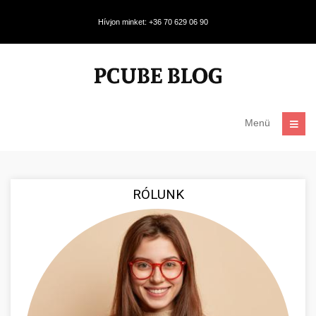
Hívjon minket: +36 70 629 06 90
Menü
RÓLUNK