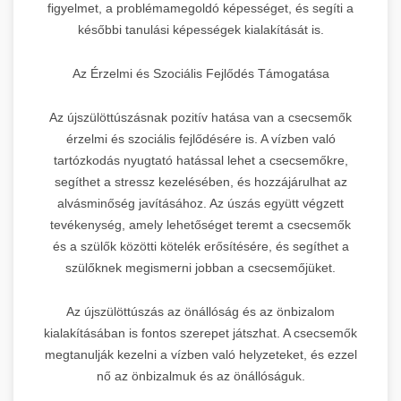
figyelmet, a problémamegoldó képességet, és segíti a
későbbi tanulási képességek kialakítását is.
Az Érzelmi és Szociális Fejlődés Támogatása
Az újszülöttúszásnak pozitív hatása van a csecsemők
érzelmi és szociális fejlődésére is. A vízben való
tartózkodás nyugtató hatással lehet a csecsemőkre,
segíthet a stressz kezelésében, és hozzájárulhat az
alvásminőség javításához. Az úszás együtt végzett
tevékenység, amely lehetőséget teremt a csecsemők
és a szülők közötti kötelék erősítésére, és segíthet a
szülőknek megismerni jobban a csecsemőjüket.
Az újszülöttúszás az önállóság és az önbizalom
kialakításában is fontos szerepet játszhat. A csecsemők
megtanulják kezelni a vízben való helyzeteket, és ezzel
nő az önbizalmuk és az önállóságuk.