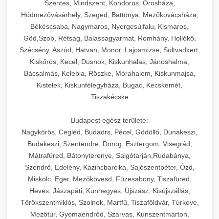
Szentes, Mindszent, Kondoros, Orosháza,
Hódmezővásárhely, Szeged, Battonya, Mezőkovácsháza,
Békéscsaba, Nagymaros, Nyergesújfalu, Kismaros,
Göd,Szob, Rétság, Balassagyarmat, Romhány, Hollókő,
Szécsény, Aszód, Hatvan, Monor, Lajosmizse, Soltvadkert,
Kiskőrös, Kecel, Dusnok, Kiskunhalas, Jánoshalma,
Bácsalmás, Kelebia, Röszke, Mórahalom, Kiskunmajsa,
Kistelek, Kiskunfélegyháza, Bugac, Kecskemét,
Tiszakécske
Budapest egész területe:
Nagykörös, Cegléd, Budaörs, Pécel, Gödöllő, Dunakeszi,
Budakeszi, Szentendre, Dorog, Esztergom, Visegrád,
Mátrafüred, Bátonyterenye, Salgótarján,Rudabánya,
Szendrő, Edelény, Kazincbarcika, Sajószentpéter, Ózd,
Miskolc, Eger, Mezőkövesd, Füzesabony, Tiszafüred,
Heves, Jászapáti, Kunhegyes, Újszász, Kisújszállás,
Törökszentmiklós, Szolnok, Martfű, Tiszaföldvár, Túrkeve,
Mezőtúr, Gyomaendrőd, Szarvas, Kunszentmárton,