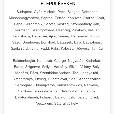
TELEPÜLÉSEKEN:
Budapest, Győr, Miskolc, Pécs, Szeged, Debrecen
Mosonmagyaróvár, Sopron, Fertőd, Kapuvár, Csorna, Győr,
Pápa, Celldömölk, Sárvár, Kőszeg, Szombathely, Ják,
Körmend, Szentgotthárd, Csepreg, Zalalövő, Vasvár,
Jánosháza, Devecser, Ajka, Sümeg, Pécsvárad, Komló,
Sásd, Dombóvár, Bonyhád, Bátaszék, Baja, Bácsalmás,
Szekszárd, Tolna, Fadd, Paks, Kalocsa, Hőgyész, Tamási
Balatonboglár, Kaposvár, Csurgó, Nagyatád, Kadarkút,
Barcs, Szigetvár, Sellye, Harkány, Siklós, Villány, Bóly,
Mohács, Pécs, Szentlőrinc Andocs, Tab, Lengyeltóti,
Simontornya, Enying, Dunaföldvár, Solt, Szabadszállás,
Sárbogárd, Dunaújváros, Kunszentmiklós, Ráckeve,
Gárdony, Székesfehérvár, Balatonföldvár, Siófok,
Balatonalmádi, Polgárdi, Balatonfűzfő, Balatonfüred,
Veszprém, Sátoraljaújhely