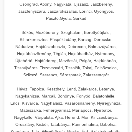
Csongrád, Abony, Nagykáta, Újszász, Jászberény,
Jászfényszaru, Jászárokszállás, Lőrinci, Gyöngyös,
Pásztó,Gyula, Sarkad
Békés, Mezőberény, Szeghalom, Berettyóújfalu,
Biharkeresztes, Püspökladány, Karcag, Derecske,
Nádudvar, Hajdúszoboszló, Debrecen, Balmazújváros,
Hajdúböszörmény, Téglás, Hajdúhadház, Nyíradony,
Újfehértó, Hajdúdorog, Mezőcsát, Polgár, Hajdúnánás,
Tiszaújváros, Tiszavasvári, Tiszalök, Tokaj, Felsőzsolca,
Szikszó, Szerencs, Sárospatak, Zalaszentgrót
Hévíz, Tapolca, Keszthely, Lenti, Zalakaros, Letenye,
Nagykanizsa, Marcali, Böhönye, Fonyód, Balatonlelle,
Encs, Kisvárda, Nagyhalász, Vásárosnamény, Nyíregyháza,
Mátészalka, Fehérgyarmat, Máriapócs, Nyírbátor,
Nagykálló, Várpalota, Ajka, Herend, Mór, Kincsesbánya,
Oroszlány, Kisbér, Tatabánya, Pannonhalma, Bábolna,
Komárom, Tata, Pilisvörösvár, Bicske, Érd, Százhalombatta,