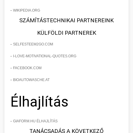
-
WIKIPEDIA.ORG
SZÁMÍTÁSTECHNIKAI PARTNEREINK
KÜLFÖLDI PARTNEREK
-
SELFESTEEM2GO.COM
-
I-LOVE-MOTIVATIONAL-QUOTES.ORG
-
FACEBOOK.COM
-
BIOAUTOWASCHE.AT
Élhajlítás
-
GIAFORM.HU ÉLHAJLÍTÁS
TANÁCSADÁS A KÖVETKEZŐ