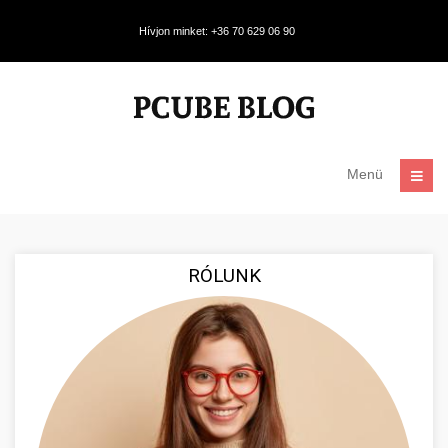
Hívjon minket: +36 70 629 06 90
Menü
RÓLUNK