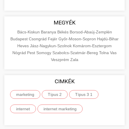
MEGYÉK
Bács-Kiskun
Baranya
Békés
Borsod-Abaúj-Zemplén
Budapest
Csongrád
Fejér
Győr-Moson-Sopron
Hajdú-Bihar
Heves
Jász-Nagykun-Szolnok
Komárom-Esztergom
Nógrád
Pest
Somogy
Szabolcs-Szatmár-Bereg
Tolna
Vas
Veszprém
Zala
CIMKÉK
marketing
Típus 2
Típus 3 1
internet
internet marketing