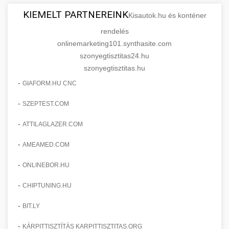
KIEMELT PARTNEREINK
Kisautok.hu és konténer
rendelés
onlinemarketing101.synthasite.com
szonyegtisztitas24.hu
szonyegtisztitas.hu
-
GIAFORM.HU CNC
-
SZEPTEST.COM
-
ATTILAGLAZER.COM
-
AMEAMED.COM
-
ONLINEBOR.HU
-
CHIPTUNING.HU
-
BIT.LY
-
KÁRPITTISZTÍTÁS KARPITTISZTITAS.ORG