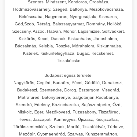
Szentes, Mindszent, Kondoros, Orosháza,
Hódmezővásárhely, Szeged, Battonya, Mezőkovácsháza,
Békéscsaba, Nagymaros, Nyergesújfalu, Kismaros,
Göd,Szob, Rétság, Balassagyarmat, Romhány, Hollókő,
Szécsény, Aszód, Hatvan, Monor, Lajosmizse, Soltvadkert,
Kiskőrös, Kecel, Dusnok, Kiskunhalas, Jánoshalma,
Bácsalmás, Kelebia, Röszke, Mórahalom, Kiskunmajsa,
Kistelek, Kiskunfélegyháza, Bugac, Kecskemét,
Tiszakécske
Budapest egész területe:
Nagykörös, Cegléd, Budaörs, Pécel, Gödöllő, Dunakeszi,
Budakeszi, Szentendre, Dorog, Esztergom, Visegrád,
Mátrafüred, Bátonyterenye, Salgótarján,Rudabánya,
Szendrő, Edelény, Kazincbarcika, Sajószentpéter, Ózd,
Miskolc, Eger, Mezőkövesd, Füzesabony, Tiszafüred,
Heves, Jászapáti, Kunhegyes, Újszász, Kisújszállás,
Törökszentmiklós, Szolnok, Martfű, Tiszaföldvár, Túrkeve,
Mezőtúr, Gyomaendrőd, Szarvas, Kunszentmárton,