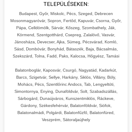
TELEPÜLÉSEKEN:
Budapest, Győr, Miskolc, Pécs, Szeged, Debrecen
Mosonmagyaróvár, Sopron, Fertőd, Kapuvár, Csorna, Győr,
Pápa, Celldömölk, Sárvár, Kőszeg, Szombathely, Ják,
Körmend, Szentgotthárd, Csepreg, Zalalövő, Vasvár,
Jánosháza, Devecser, Ajka, Sümeg, Pécsvárad, Komló,
Sásd, Dombóvár, Bonyhád, Bátaszék, Baja, Bácsalmás,
Szekszárd, Tolna, Fadd, Paks, Kalocsa, Hőgyész, Tamási
Balatonboglár, Kaposvár, Csurgó, Nagyatád, Kadarkút,
Barcs, Szigetvár, Sellye, Harkány, Siklós, Villány, Bóly,
Mohács, Pécs, Szentlőrinc Andocs, Tab, Lengyeltóti,
Simontornya, Enying, Dunaföldvár, Solt, Szabadszállás,
Sárbogárd, Dunaújváros, Kunszentmiklós, Ráckeve,
Gárdony, Székesfehérvár, Balatonföldvár, Siófok,
Balatonalmádi, Polgárdi, Balatonfűzfő, Balatonfüred,
Veszprém, Sátoraljaújhely