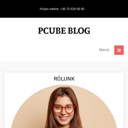
Hívjon minket: +36 70 629 06 90
Menü
RÓLUNK