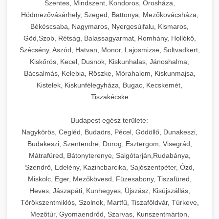
Szentes, Mindszent, Kondoros, Orosháza,
Hódmezővásárhely, Szeged, Battonya, Mezőkovácsháza,
Békéscsaba, Nagymaros, Nyergesújfalu, Kismaros,
Göd,Szob, Rétság, Balassagyarmat, Romhány, Hollókő,
Szécsény, Aszód, Hatvan, Monor, Lajosmizse, Soltvadkert,
Kiskőrös, Kecel, Dusnok, Kiskunhalas, Jánoshalma,
Bácsalmás, Kelebia, Röszke, Mórahalom, Kiskunmajsa,
Kistelek, Kiskunfélegyháza, Bugac, Kecskemét,
Tiszakécske
Budapest egész területe:
Nagykörös, Cegléd, Budaörs, Pécel, Gödöllő, Dunakeszi,
Budakeszi, Szentendre, Dorog, Esztergom, Visegrád,
Mátrafüred, Bátonyterenye, Salgótarján,Rudabánya,
Szendrő, Edelény, Kazincbarcika, Sajószentpéter, Ózd,
Miskolc, Eger, Mezőkövesd, Füzesabony, Tiszafüred,
Heves, Jászapáti, Kunhegyes, Újszász, Kisújszállás,
Törökszentmiklós, Szolnok, Martfű, Tiszaföldvár, Túrkeve,
Mezőtúr, Gyomaendrőd, Szarvas, Kunszentmárton,