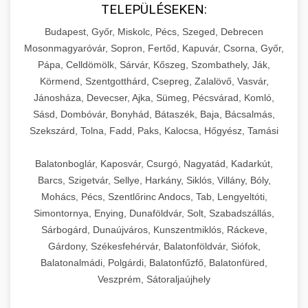
TELEPÜLÉSEKEN:
Budapest, Győr, Miskolc, Pécs, Szeged, Debrecen
Mosonmagyaróvár, Sopron, Fertőd, Kapuvár, Csorna, Győr,
Pápa, Celldömölk, Sárvár, Kőszeg, Szombathely, Ják,
Körmend, Szentgotthárd, Csepreg, Zalalövő, Vasvár,
Jánosháza, Devecser, Ajka, Sümeg, Pécsvárad, Komló,
Sásd, Dombóvár, Bonyhád, Bátaszék, Baja, Bácsalmás,
Szekszárd, Tolna, Fadd, Paks, Kalocsa, Hőgyész, Tamási
Balatonboglár, Kaposvár, Csurgó, Nagyatád, Kadarkút,
Barcs, Szigetvár, Sellye, Harkány, Siklós, Villány, Bóly,
Mohács, Pécs, Szentlőrinc Andocs, Tab, Lengyeltóti,
Simontornya, Enying, Dunaföldvár, Solt, Szabadszállás,
Sárbogárd, Dunaújváros, Kunszentmiklós, Ráckeve,
Gárdony, Székesfehérvár, Balatonföldvár, Siófok,
Balatonalmádi, Polgárdi, Balatonfűzfő, Balatonfüred,
Veszprém, Sátoraljaújhely