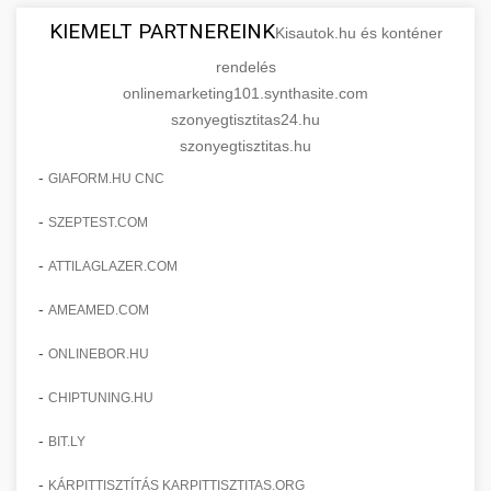
KIEMELT PARTNEREINK
Kisautok.hu és konténer
rendelés
onlinemarketing101.synthasite.com
szonyegtisztitas24.hu
szonyegtisztitas.hu
-
GIAFORM.HU CNC
-
SZEPTEST.COM
-
ATTILAGLAZER.COM
-
AMEAMED.COM
-
ONLINEBOR.HU
-
CHIPTUNING.HU
-
BIT.LY
-
KÁRPITTISZTÍTÁS KARPITTISZTITAS.ORG