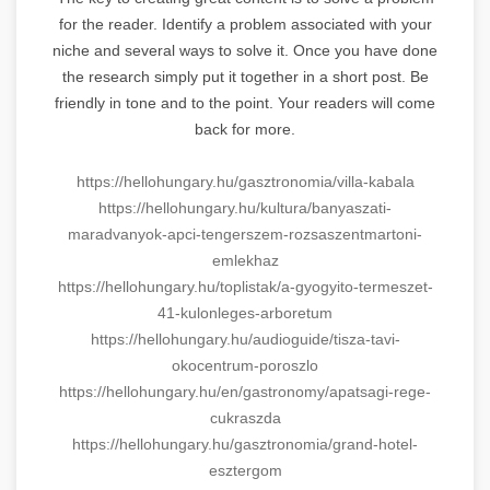
for the reader. Identify a problem associated with your
niche and several ways to solve it. Once you have done
the research simply put it together in a short post. Be
friendly in tone and to the point. Your readers will come
back for more.
https://hellohungary.hu/gasztr
onomia/villa-kabala
https://hellohungary.hu/kultur
a/banyaszati-
maradvanyok-apci-
tengerszem-rozsaszentmartoni-
emlekhaz
https://hellohungary.hu/toplis
tak/a-gyogyito-termeszet-
41-
kulonleges-arboretum
https://hellohungary.hu/audiog
uide/tisza-tavi-
okocentrum-
poroszlo
https://hellohungary.hu/en/gas
tronomy/apatsagi-rege-
cukraszd
a
https://hellohungary.hu/gasztr
onomia/grand-hotel-
esztergom