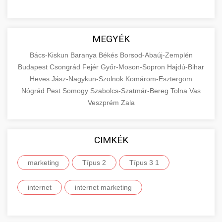
MEGYÉK
Bács-Kiskun
Baranya
Békés
Borsod-Abaúj-Zemplén
Budapest
Csongrád
Fejér
Győr-Moson-Sopron
Hajdú-Bihar
Heves
Jász-Nagykun-Szolnok
Komárom-Esztergom
Nógrád
Pest
Somogy
Szabolcs-Szatmár-Bereg
Tolna
Vas
Veszprém
Zala
CIMKÉK
marketing
Típus 2
Típus 3 1
internet
internet marketing