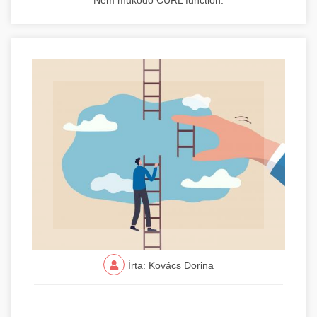
Nem működő CURL function.
Írta: Kovács Dorina