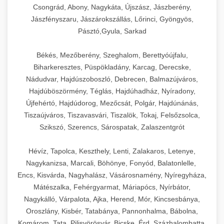
Csongrád, Abony, Nagykáta, Újszász, Jászberény,
Jászfényszaru, Jászárokszállás, Lőrinci, Gyöngyös,
Pásztó,Gyula, Sarkad
Békés, Mezőberény, Szeghalom, Berettyóújfalu,
Biharkeresztes, Püspökladány, Karcag, Derecske,
Nádudvar, Hajdúszoboszló, Debrecen, Balmazújváros,
Hajdúböszörmény, Téglás, Hajdúhadház, Nyíradony,
Újfehértó, Hajdúdorog, Mezőcsát, Polgár, Hajdúnánás,
Tiszaújváros, Tiszavasvári, Tiszalök, Tokaj, Felsőzsolca,
Szikszó, Szerencs, Sárospatak, Zalaszentgrót
Hévíz, Tapolca, Keszthely, Lenti, Zalakaros, Letenye,
Nagykanizsa, Marcali, Böhönye, Fonyód, Balatonlelle,
Encs, Kisvárda, Nagyhalász, Vásárosnamény, Nyíregyháza,
Mátészalka, Fehérgyarmat, Máriapócs, Nyírbátor,
Nagykálló, Várpalota, Ajka, Herend, Mór, Kincsesbánya,
Oroszlány, Kisbér, Tatabánya, Pannonhalma, Bábolna,
Komárom, Tata, Pilisvörösvár, Bicske, Érd, Százhalombatta,