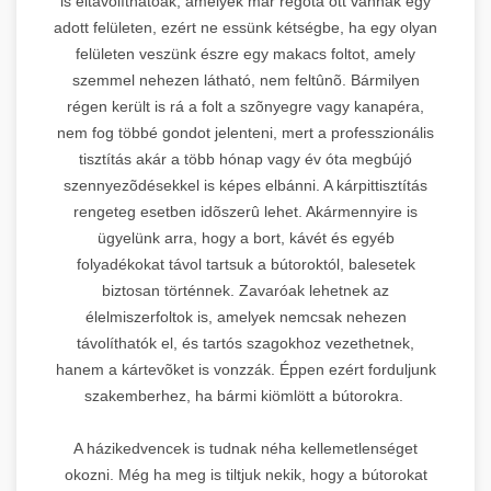
is eltávolíthatóak, amelyek már régóta ott vannak egy
adott felületen, ezért ne essünk kétségbe, ha egy olyan
felületen veszünk észre egy makacs foltot, amely
szemmel nehezen látható, nem feltûnõ. Bármilyen
régen került is rá a folt a szõnyegre vagy kanapéra,
nem fog többé gondot jelenteni, mert a professzionális
tisztítás akár a több hónap vagy év óta megbújó
szennyezõdésekkel is képes elbánni. A kárpittisztítás
rengeteg esetben idõszerû lehet. Akármennyire is
ügyelünk arra, hogy a bort, kávét és egyéb
folyadékokat távol tartsuk a bútoroktól, balesetek
biztosan történnek. Zavaróak lehetnek az
élelmiszerfoltok is, amelyek nemcsak nehezen
távolíthatók el, és tartós szagokhoz vezethetnek,
hanem a kártevõket is vonzzák. Éppen ezért forduljunk
szakemberhez, ha bármi kiömlött a bútorokra.
A házikedvencek is tudnak néha kellemetlenséget
okozni. Még ha meg is tiltjuk nekik, hogy a bútorokat