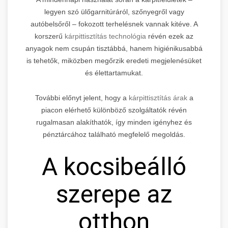
legyen szó ülőgarnitúráról, szőnyegről vagy
autóbelsőről – fokozott terhelésnek vannak kitéve. A
korszerű
kárpittisztítás technológia
révén ezek az
anyagok nem csupán tisztábbá, hanem higiénikusabbá
is tehetők, miközben megőrzik eredeti megjelenésüket
és élettartamukat.
További előnyt jelent, hogy a
kárpittisztítás árak
a
piacon elérhető különböző szolgáltatók révén
rugalmasan alakíthatók, így minden igényhez és
pénztárcához található megfelelő megoldás.
A kocsibeálló
szerepe az
otthon