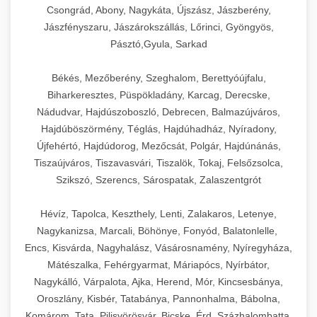
Csongrád, Abony, Nagykáta, Újszász, Jászberény,
Jászfényszaru, Jászárokszállás, Lőrinci, Gyöngyös,
Pásztó,Gyula, Sarkad
Békés, Mezőberény, Szeghalom, Berettyóújfalu,
Biharkeresztes, Püspökladány, Karcag, Derecske,
Nádudvar, Hajdúszoboszló, Debrecen, Balmazújváros,
Hajdúböszörmény, Téglás, Hajdúhadház, Nyíradony,
Újfehértó, Hajdúdorog, Mezőcsát, Polgár, Hajdúnánás,
Tiszaújváros, Tiszavasvári, Tiszalök, Tokaj, Felsőzsolca,
Szikszó, Szerencs, Sárospatak, Zalaszentgrót
Hévíz, Tapolca, Keszthely, Lenti, Zalakaros, Letenye,
Nagykanizsa, Marcali, Böhönye, Fonyód, Balatonlelle,
Encs, Kisvárda, Nagyhalász, Vásárosnamény, Nyíregyháza,
Mátészalka, Fehérgyarmat, Máriapócs, Nyírbátor,
Nagykálló, Várpalota, Ajka, Herend, Mór, Kincsesbánya,
Oroszlány, Kisbér, Tatabánya, Pannonhalma, Bábolna,
Komárom, Tata, Pilisvörösvár, Bicske, Érd, Százhalombatta,