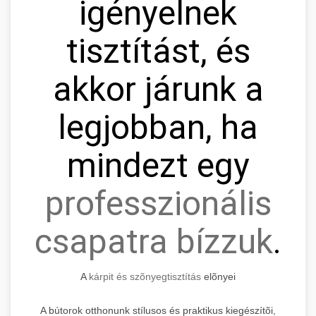
igényelnek
tisztítást, és
akkor járunk a
legjobban, ha
mindezt egy
professzionális
csapatra bízzuk
.
A
kárpit és szõnyegtisztítás
elõnyei
A bútorok otthonunk stílusos és praktikus kiegészítõi,