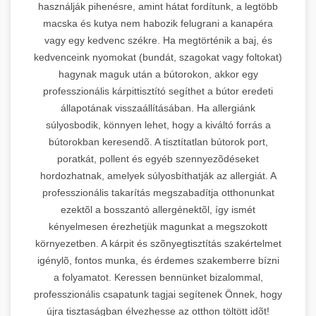
használják pihenésre, amint hátat fordítunk, a legtöbb
macska és kutya nem habozik felugrani a kanapéra
vagy egy kedvenc székre. Ha megtörténik a baj, és
kedvenceink nyomokat (bundát, szagokat vagy foltokat)
hagynak maguk után a bútorokon, akkor egy
professzionális kárpittisztító segíthet a bútor eredeti
állapotának visszaállításában. Ha allergiánk
súlyosbodik, könnyen lehet, hogy a kiváltó forrás a
bútorokban keresendõ. A tisztítatlan bútorok port,
poratkát, pollent és egyéb szennyezõdéseket
hordozhatnak, amelyek súlyosbíthatják az allergiát. A
professzionális takarítás megszabadítja otthonunkat
ezektõl a bosszantó allergénektõl, így ismét
kényelmesen érezhetjük magunkat a megszokott
környezetben. A kárpit és szõnyegtisztítás szakértelmet
igénylõ, fontos munka, és érdemes szakemberre bízni
a folyamatot. Keressen bennünket bizalommal,
professzionális csapatunk tagjai segítenek Önnek, hogy
újra tisztaságban élvezhesse az otthon töltött idõt!