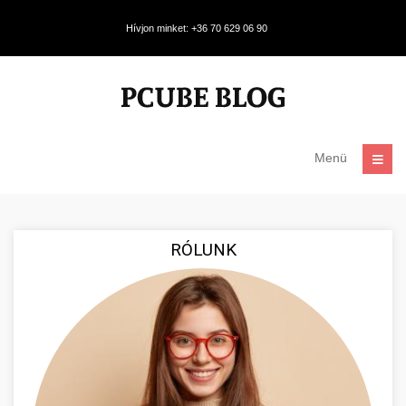
Hívjon minket: +36 70 629 06 90
Menü
RÓLUNK