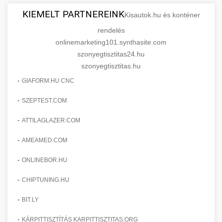
KIEMELT PARTNEREINK
Kisautok.hu és konténer
rendelés
onlinemarketing101.synthasite.com
szonyegtisztitas24.hu
szonyegtisztitas.hu
-
GIAFORM.HU CNC
-
SZEPTEST.COM
-
ATTILAGLAZER.COM
-
AMEAMED.COM
-
ONLINEBOR.HU
-
CHIPTUNING.HU
-
BIT.LY
-
KÁRPITTISZTÍTÁS KARPITTISZTITAS.ORG