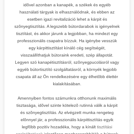
idõvel azonban a kanapék, a székek és egyéb
használati tárgyak is elhasználódnak, és ebben az
esetben igazi revitalizáció lehet a kárpit és
szõnyegtisztítás. A legszebb bútordarabok is igényelnek
tisztítást, és akkor járunk a legjobban, ha mindezt egy
professzionális csapatra bízzuk. Ha igénybe vesszük
egy kárpittisztítást kínáló cég segítségét,
visszaállíthatjuk bútoraink eredeti, szép állapotát.
Legyen szó kanapétisztításról, szõnyegpucolásról vagy
egyéb bútortisztító szolgáltatásról, a környék legjobb
csapata áll az Ön rendelkezésére egy élhetõbb élettér
kialakításában.
Amennyiben fontos számunkra otthonunk maximális
tisztasága, idõvel szinte kötelezõ rutinná válik a kárpit
és szõnyegtisztítás. Az elvégzett munka rengeteg
elõnnyel jár, a professzionális kárpittisztítás egyik
legfõbb pozitív hozadéka, hogy a kínált
tisztítási
szolgáltatások
jelentõsen meghosszabbítják a bútorok