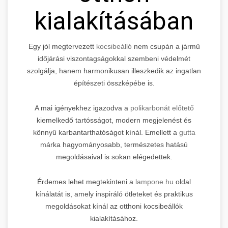
kialakításában
Egy jól megtervezett
kocsibeálló
nem csupán a jármű
időjárási viszontagságokkal szembeni védelmét
szolgálja, hanem harmonikusan illeszkedik az ingatlan
építészeti összképébe is.
A mai igényekhez igazodva a
polikarbonát előtető
kiemelkedő tartósságot, modern megjelenést és
könnyű karbantarthatóságot kínál. Emellett a
gutta
márka hagyományosabb, természetes hatású
megoldásaival is sokan elégedettek.
Érdemes lehet megtekinteni a
lampone.hu
oldal
kínálatát is, amely inspiráló ötleteket és praktikus
megoldásokat kínál az otthoni kocsibeállók
kialakításához.