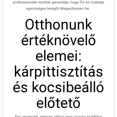
professzionális tisztítás garantálja, hogy Ön és családja
egészséges levegõt lélegezhessen be.
Otthonunk
értéknövelő
elemei:
kárpittisztítás
és kocsibeálló
előtető
Egy rendezett, igényes otthon nem csupán esztétikai