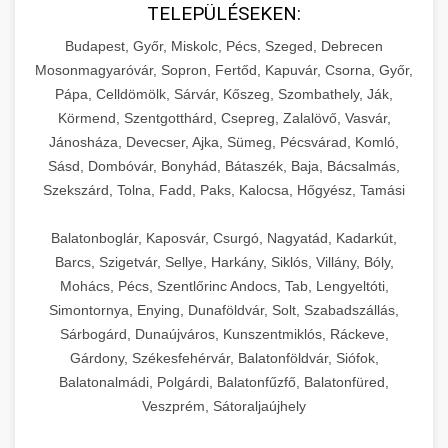
TELEPÜLÉSEKEN:
Budapest, Győr, Miskolc, Pécs, Szeged, Debrecen
Mosonmagyaróvár, Sopron, Fertőd, Kapuvár, Csorna, Győr,
Pápa, Celldömölk, Sárvár, Kőszeg, Szombathely, Ják,
Körmend, Szentgotthárd, Csepreg, Zalalövő, Vasvár,
Jánosháza, Devecser, Ajka, Sümeg, Pécsvárad, Komló,
Sásd, Dombóvár, Bonyhád, Bátaszék, Baja, Bácsalmás,
Szekszárd, Tolna, Fadd, Paks, Kalocsa, Hőgyész, Tamási
Balatonboglár, Kaposvár, Csurgó, Nagyatád, Kadarkút,
Barcs, Szigetvár, Sellye, Harkány, Siklós, Villány, Bóly,
Mohács, Pécs, Szentlőrinc Andocs, Tab, Lengyeltóti,
Simontornya, Enying, Dunaföldvár, Solt, Szabadszállás,
Sárbogárd, Dunaújváros, Kunszentmiklós, Ráckeve,
Gárdony, Székesfehérvár, Balatonföldvár, Siófok,
Balatonalmádi, Polgárdi, Balatonfűzfő, Balatonfüred,
Veszprém, Sátoraljaújhely