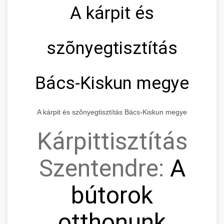
A kárpit és
szõnyegtisztítás
Bács-Kiskun megye
A kárpit és szõnyegtisztítás Bács-Kiskun megye
Kárpittisztítás
Szentendre:
A
bútorok
otthonunk