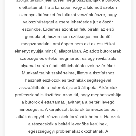
élettartamát. Ha a kanapén vagy a kitömött széken
szennyezõdéseket és foltokat veszünk észre, nagy
valószínûséggel a csere lehetõsége jut elõször
eszünkbe. Érdemes azonban felülbírálni az elsõ
gondolatot, hiszen nem szükséges mindentõl
megszabadulni, ami éppen nem azt az esztétikai
élményt nyújtja mint új állapotában. Az adott bútordarab
szépsége és értéke megmarad, és egy revitalizáló
folyamat során újból elõhívhatóak ezek az értékek.
Munkatársaink szakértelme, illetve a tisztításhoz
használt eszközök és technikák segítségével
visszaállítható a bútorok újszerû állapota. A kárpitok
professzionális tisztítása azon túl, hogy meghosszabítja
a bútorok élettartamát, javíthatja a beltéri levegõ
minõségét is. A kárpitozott bútorok természetes por,
atkák és egyéb részecskék forrásai lehetnek. Ha ezek
a részecskék a beltéri levegõbe kerülnek,
egészségügyi problémákat okozhatnak. A