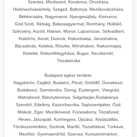
Szentes, Mindszent, Kondoros, Orosháza,
Hódmezővásárhely, Szeged, Battonya, Mezőkovácsháza,
Békéscsaba, Nagymaros, Nyergesújfalu, Kismaros,
Göd,Szob, Rétság, Balassagyarmat, Romhány, Hollókő,
Szécsény, Aszód, Hatvan, Monor, Lajosmizse, Soltvadkert,
Kiskőrös, Kecel, Dusnok, Kiskunhalas, Jánoshalma,
Bácsalmás, Kelebia, Röszke, Mórahalom, Kiskunmajsa,
Kistelek, Kiskunfélegyháza, Bugac, Kecskemét,
Tiszakécske
Budapest egész területe:
Nagykörös, Cegléd, Budaörs, Pécel, Gödöllő, Dunakeszi,
Budakeszi, Szentendre, Dorog, Esztergom, Visegrád,
Mátrafüred, Bátonyterenye, Salgótarján,Rudabánya,
Szendrő, Edelény, Kazincbarcika, Sajószentpéter, Ózd,
Miskolc, Eger, Mezőkövesd, Füzesabony, Tiszafüred,
Heves, Jászapáti, Kunhegyes, Újszász, Kisújszállás,
Törökszentmiklós, Szolnok, Martfű, Tiszaföldvár, Túrkeve,
Mezőtúr, Gyomaendrőd, Szarvas, Kunszentmárton,