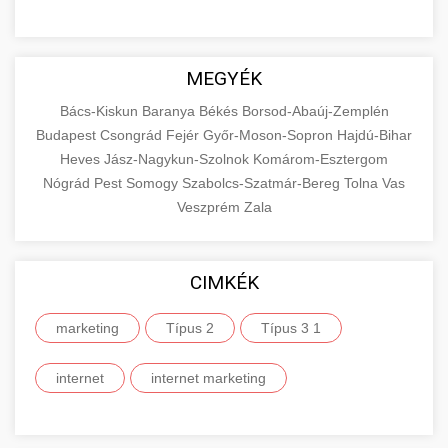
MEGYÉK
Bács-Kiskun
Baranya
Békés
Borsod-Abaúj-Zemplén
Budapest
Csongrád
Fejér
Győr-Moson-Sopron
Hajdú-Bihar
Heves
Jász-Nagykun-Szolnok
Komárom-Esztergom
Nógrád
Pest
Somogy
Szabolcs-Szatmár-Bereg
Tolna
Vas
Veszprém
Zala
CIMKÉK
marketing
Típus 2
Típus 3 1
internet
internet marketing