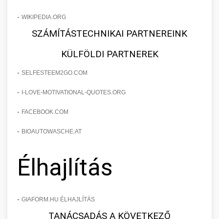
-
WIKIPEDIA.ORG
SZÁMÍTÁSTECHNIKAI PARTNEREINK
KÜLFÖLDI PARTNEREK
-
SELFESTEEM2GO.COM
-
I-LOVE-MOTIVATIONAL-QUOTES.ORG
-
FACEBOOK.COM
-
BIOAUTOWASCHE.AT
Élhajlítás
-
GIAFORM.HU ÉLHAJLÍTÁS
TANÁCSADÁS A KÖVETKEZŐ