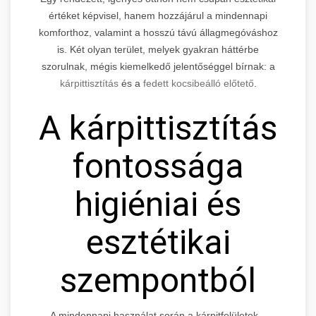
értéket képvisel, hanem hozzájárul a mindennapi
komforthoz, valamint a hosszú távú állagmegóváshoz
is. Két olyan terület, melyek gyakran háttérbe
szorulnak, mégis kiemelkedő jelentőséggel bírnak: a
kárpittisztítás
és a
fedett kocsibeálló előtető
.
A kárpittisztítás
fontossága
higiéniai és
esztétikai
szempontból
A mindennapi használat során a kárpitfelületek –