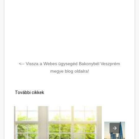
<-- Vissza a Webes ügysegéd Bakonybél Veszprém
megye blog oldalra!
További cikkek