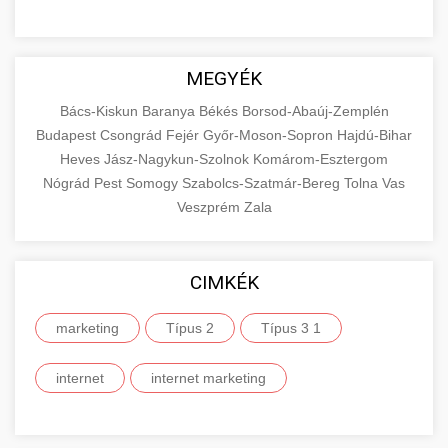
MEGYÉK
Bács-Kiskun
Baranya
Békés
Borsod-Abaúj-Zemplén
Budapest
Csongrád
Fejér
Győr-Moson-Sopron
Hajdú-Bihar
Heves
Jász-Nagykun-Szolnok
Komárom-Esztergom
Nógrád
Pest
Somogy
Szabolcs-Szatmár-Bereg
Tolna
Vas
Veszprém
Zala
CIMKÉK
marketing
Típus 2
Típus 3 1
internet
internet marketing