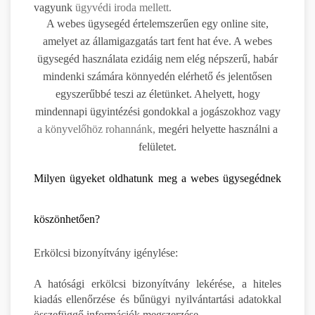
vagyunk
ügyvédi iroda mellett.
A webes ügysegéd értelemszerűen egy online site,
amelyet az államigazgatás tart fent hat éve. A webes
ügysegéd használata ezidáig nem elég népszerű, habár
mindenki számára könnyedén elérhető és jelentősen
egyszerűbbé teszi az életünket. Ahelyett, hogy
mindennapi ügyintézési gondokkal a jogászokhoz vagy
a könyvelőhöz rohannánk,
megéri helyette használni a
felületet.
Milyen ügyeket oldhatunk meg a webes ügysegédnek
köszönhetően?
Erkölcsi bizonyítvány igénylése:
A hatósági erkölcsi bizonyítvány lekérése, a hiteles
kiadás ellenőrzése és bűnügyi nyilvántartási adatokkal
összefüggő információk megszerzése.