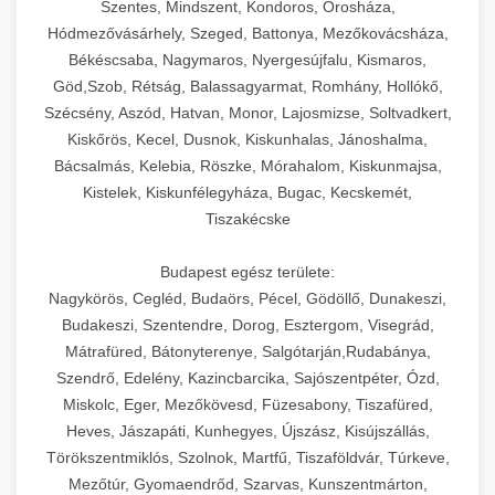
Szentes, Mindszent, Kondoros, Orosháza,
Hódmezővásárhely, Szeged, Battonya, Mezőkovácsháza,
Békéscsaba, Nagymaros, Nyergesújfalu, Kismaros,
Göd,Szob, Rétság, Balassagyarmat, Romhány, Hollókő,
Szécsény, Aszód, Hatvan, Monor, Lajosmizse, Soltvadkert,
Kiskőrös, Kecel, Dusnok, Kiskunhalas, Jánoshalma,
Bácsalmás, Kelebia, Röszke, Mórahalom, Kiskunmajsa,
Kistelek, Kiskunfélegyháza, Bugac, Kecskemét,
Tiszakécske
Budapest egész területe:
Nagykörös, Cegléd, Budaörs, Pécel, Gödöllő, Dunakeszi,
Budakeszi, Szentendre, Dorog, Esztergom, Visegrád,
Mátrafüred, Bátonyterenye, Salgótarján,Rudabánya,
Szendrő, Edelény, Kazincbarcika, Sajószentpéter, Ózd,
Miskolc, Eger, Mezőkövesd, Füzesabony, Tiszafüred,
Heves, Jászapáti, Kunhegyes, Újszász, Kisújszállás,
Törökszentmiklós, Szolnok, Martfű, Tiszaföldvár, Túrkeve,
Mezőtúr, Gyomaendrőd, Szarvas, Kunszentmárton,