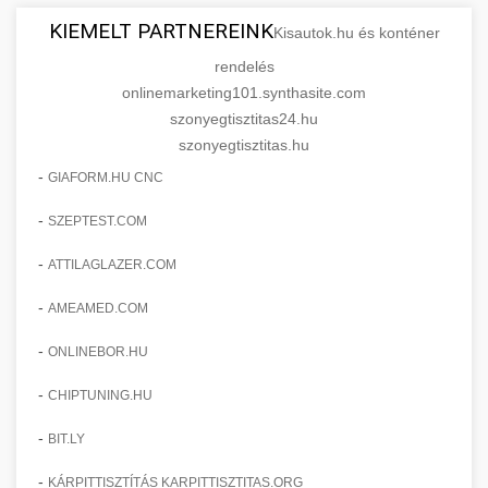
KIEMELT PARTNEREINK
Kisautok.hu és konténer
rendelés
onlinemarketing101.synthasite.com
szonyegtisztitas24.hu
szonyegtisztitas.hu
-
GIAFORM.HU CNC
-
SZEPTEST.COM
-
ATTILAGLAZER.COM
-
AMEAMED.COM
-
ONLINEBOR.HU
-
CHIPTUNING.HU
-
BIT.LY
-
KÁRPITTISZTÍTÁS KARPITTISZTITAS.ORG