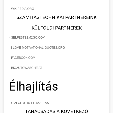
-
WIKIPEDIA.ORG
SZÁMÍTÁSTECHNIKAI PARTNEREINK
KÜLFÖLDI PARTNEREK
-
SELFESTEEM2GO.COM
-
I-LOVE-MOTIVATIONAL-QUOTES.ORG
-
FACEBOOK.COM
-
BIOAUTOWASCHE.AT
Élhajlítás
-
GIAFORM.HU ÉLHAJLÍTÁS
TANÁCSADÁS A KÖVETKEZŐ