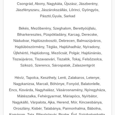
Csongrád, Abony, Nagykáta, Újszász, Jászberény,
Jászfényszaru, Jászárokszállás, Lőrinci, Gyöngyös,
Pásztó,Gyula, Sarkad
Békés, Mezőberény, Szeghalom, Berettyóújfalu,
Biharkeresztes, Püspökladány, Karcag, Derecske,
Nádudvar, Hajdúszoboszló, Debrecen, Balmazújváros,
Hajdúböszörmény, Téglás, Hajdúhadház, Nyíradony,
Újfehértó, Hajdúdorog, Mezőcsát, Polgár, Hajdúnánás,
Tiszaújváros, Tiszavasvári, Tiszalök, Tokaj, Felsőzsolca,
Szikszó, Szerencs, Sárospatak, Zalaszentgrót
Hévíz, Tapolca, Keszthely, Lenti, Zalakaros, Letenye,
Nagykanizsa, Marcali, Böhönye, Fonyód, Balatonlelle,
Encs, Kisvárda, Nagyhalász, Vásárosnamény, Nyíregyháza,
Mátészalka, Fehérgyarmat, Máriapócs, Nyírbátor,
Nagykálló, Várpalota, Ajka, Herend, Mór, Kincsesbánya,
Oroszlány, Kisbér, Tatabánya, Pannonhalma, Bábolna,
Komárom, Tata, Pilisvörösvár, Bicske, Érd, Százhalombatta,