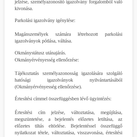
jelzése, személyazonosító igazolvány forgalomból való
kivonása.
Parkolási igazolvány igénylése:
Magánszemélyek számára létrehozott parkolási
igazolványok pótlása, váltása.
Okmánystátusz utánajárás.
Okmányérvényesség ellenőrzése:
Tájékoztatás személyazonosság igazolására szolgáló
hatósági igazolványok nyilvántartásából
(Okmányérvényesség ellenőrzése).
Értesítési címmel összefüggésben lévő ügyintézés:
Értesítési cím jelzése, változtatása, megújítása,
megszüntetése, a bejelentés előzetes letiltása, az
előzetes tiltás eltörlése. Bejelentéssel összefüggő
nyilatkozat tétele, változtatása, visszavonása, értesítési