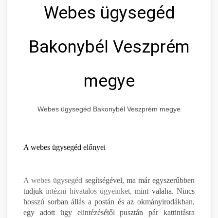
Webes ügysegéd
Bakonybél Veszprém
megye
Webes ügysegéd Bakonybél Veszprém megye
A webes ügysegéd előnyei
A webes ügysegéd
segítségével, ma már egyszerűbben
tudjuk
intézni hivatalos ügyeinket,
mint valaha. Nincs
hosszú sorban állás a postán és az okmányirodákban,
egy adott ügy elintézésétől pusztán pár kattintásra