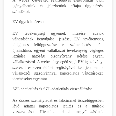
A Webes Ügysegéd segítségével elektronikus úton
igényelhetünk és jelezhetünk effajta ügyintézési
szándékot.
EV ügyek intézése:
EV tevékenység ügyeinek intézése, adatok
változásának benyújtása, jelzése, EV tevékenység
ideiglenes felfüggesztése és szüneteltetés utáni
újraindítása, egyéni vállalkozói tevékenység végleges
lezárása, hatósági bizonyítvány kérése egyéni
vállalkozásról. A webes ügysegéd segít EV igazolványt
szerezni és ezen felület segítségével kell jelenteni a
vállalkozói igazolvánnyal
kapcsolatos
változásokat,
történéseket egyaránt.
SZL adatletiltás és SZL adatletiltás visszaállítzása:
Az összes személyiadat és lakcímmel összefüggésben
lévő adattal kapcsolatos letiltás és a tiltások
visszavonása. Hivatalos adatok megváltozásának