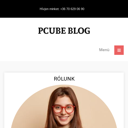
Hívjon minket: +36 70 629 06 90
Menü
RÓLUNK