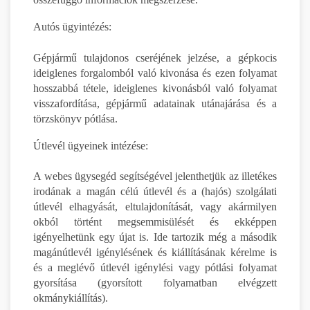
Autós ügyintézés:
Gépjármű tulajdonos cseréjének jelzése, a gépkocis
ideiglenes forgalomból való kivonása és ezen folyamat
hosszabbá tétele, ideiglenes kivonásból való folyamat
visszafordítása, gépjármű adatainak utánajárása és a
törzskönyv pótlása.
Útlevél ügyeinek intézése:
A webes ügysegéd segítségével jelenthetjük az illetékes
irodának a magán célú útlevél és a (hajós) szolgálati
útlevél elhagyását, eltulajdonítását, vagy akármilyen
okból történt megsemmisülését és ekképpen
igényelhetünk egy újat is. Ide tartozik még a második
magánútlevél igénylésének és kiállításának kérelme is
és a meglévő útlevél igénylési vagy pótlási folyamat
gyorsítása (gyorsított folyamatban elvégzett
okmánykiállítás).