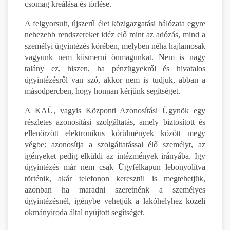
csomag kreálása és törlése.
A felgyorsult, újszerű élet közigazgatási hálózata egyre
nehezebb rendszereket idéz elő mint az adózás, mind a
személyi ügyintézés körében, melyben néha hajlamosak
vagyunk nem kiismerni önmagunkat. Nem is nagy
talány ez, hiszen, ha pénzügyekről és hivatalos
ügyintézésről van szó, akkor nem is tudjuk, abban a
másodpercben, hogy honnan kérjünk segítséget.
A KAÜ, vagyis Központi Azonosítási Ügynök egy
részletes azonosítási szolgáltatás, amely biztosított és
ellenőrzött elektronikus körülmények között megy
végbe: azonosítja a szolgáltatással élő személyt, az
igényeket pedig elküldi az intézmények irányába. Igy
ügyintézés már nem csak Ügyfélkapun lebonyolítva
történik, akár telefonon keresztül is megtehetjük,
azonban ha maradni szeretnénk a személyes
ügyintézésnél, igénybe vehetjük a lakóhelyhez közeli
okmányiroda által nyújtott segítséget.