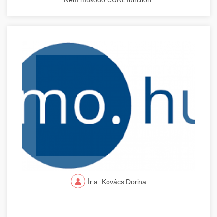
Nem működő CURL function.
Írta: Kovács Dorina