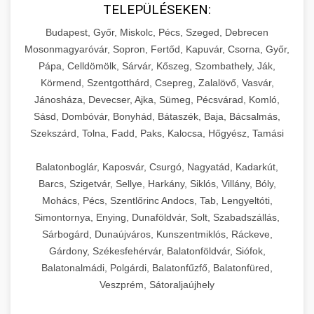
TELEPÜLÉSEKEN:
Budapest, Győr, Miskolc, Pécs, Szeged, Debrecen
Mosonmagyaróvár, Sopron, Fertőd, Kapuvár, Csorna, Győr,
Pápa, Celldömölk, Sárvár, Kőszeg, Szombathely, Ják,
Körmend, Szentgotthárd, Csepreg, Zalalövő, Vasvár,
Jánosháza, Devecser, Ajka, Sümeg, Pécsvárad, Komló,
Sásd, Dombóvár, Bonyhád, Bátaszék, Baja, Bácsalmás,
Szekszárd, Tolna, Fadd, Paks, Kalocsa, Hőgyész, Tamási
Balatonboglár, Kaposvár, Csurgó, Nagyatád, Kadarkút,
Barcs, Szigetvár, Sellye, Harkány, Siklós, Villány, Bóly,
Mohács, Pécs, Szentlőrinc Andocs, Tab, Lengyeltóti,
Simontornya, Enying, Dunaföldvár, Solt, Szabadszállás,
Sárbogárd, Dunaújváros, Kunszentmiklós, Ráckeve,
Gárdony, Székesfehérvár, Balatonföldvár, Siófok,
Balatonalmádi, Polgárdi, Balatonfűzfő, Balatonfüred,
Veszprém, Sátoraljaújhely