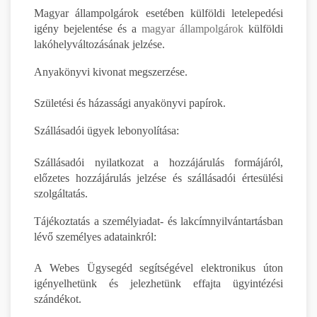
Magyar állampolgárok esetében külföldi letelepedési
igény bejelentése és a
magyar állampolgárok
külföldi
lakóhelyváltozásának jelzése.
Anyakönyvi kivonat megszerzése.
Születési és házassági anyakönyvi papírok.
Szállásadói ügyek lebonyolítása:
Szállásadói nyilatkozat a hozzájárulás formájáról,
előzetes hozzájárulás jelzése és szállásadói értesülési
szolgáltatás.
Tájékoztatás a személyiadat- és lakcímnyilvántartásban
lévő személyes adatainkról:
A Webes Ügysegéd segítségével elektronikus úton
igényelhetünk és jelezhetünk effajta ügyintézési
szándékot.