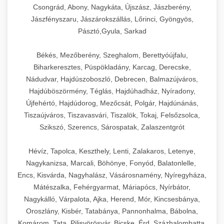
Csongrád, Abony, Nagykáta, Újszász, Jászberény,
Jászfényszaru, Jászárokszállás, Lőrinci, Gyöngyös,
Pásztó,Gyula, Sarkad
Békés, Mezőberény, Szeghalom, Berettyóújfalu,
Biharkeresztes, Püspökladány, Karcag, Derecske,
Nádudvar, Hajdúszoboszló, Debrecen, Balmazújváros,
Hajdúböszörmény, Téglás, Hajdúhadház, Nyíradony,
Újfehértó, Hajdúdorog, Mezőcsát, Polgár, Hajdúnánás,
Tiszaújváros, Tiszavasvári, Tiszalök, Tokaj, Felsőzsolca,
Szikszó, Szerencs, Sárospatak, Zalaszentgrót
Hévíz, Tapolca, Keszthely, Lenti, Zalakaros, Letenye,
Nagykanizsa, Marcali, Böhönye, Fonyód, Balatonlelle,
Encs, Kisvárda, Nagyhalász, Vásárosnamény, Nyíregyháza,
Mátészalka, Fehérgyarmat, Máriapócs, Nyírbátor,
Nagykálló, Várpalota, Ajka, Herend, Mór, Kincsesbánya,
Oroszlány, Kisbér, Tatabánya, Pannonhalma, Bábolna,
Komárom, Tata, Pilisvörösvár, Bicske, Érd, Százhalombatta,