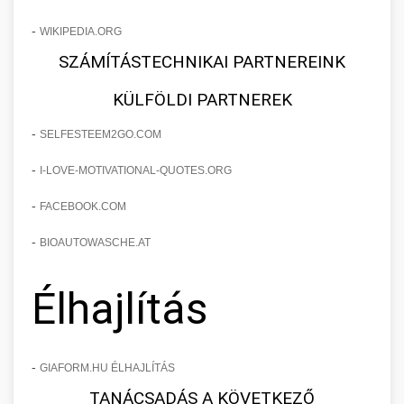
-
WIKIPEDIA.ORG
SZÁMÍTÁSTECHNIKAI PARTNEREINK
KÜLFÖLDI PARTNEREK
-
SELFESTEEM2GO.COM
-
I-LOVE-MOTIVATIONAL-QUOTES.ORG
-
FACEBOOK.COM
-
BIOAUTOWASCHE.AT
Élhajlítás
-
GIAFORM.HU ÉLHAJLÍTÁS
TANÁCSADÁS A KÖVETKEZŐ