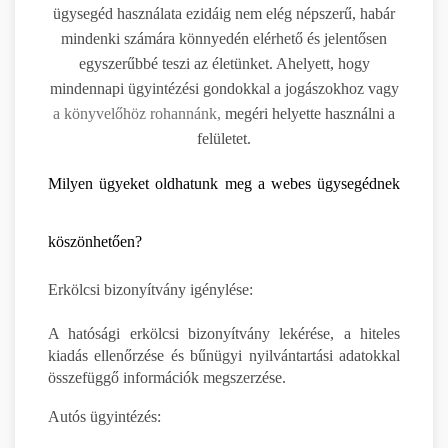
ügysegéd használata ezidáig nem elég népszerű, habár
mindenki számára könnyedén elérhető és jelentősen
egyszerűbbé teszi az életünket. Ahelyett, hogy
mindennapi ügyintézési gondokkal a jogászokhoz vagy
a könyvelőhöz rohannánk,
megéri helyette használni a
felületet.
Milyen ügyeket oldhatunk meg a webes ügysegédnek
köszönhetően?
Erkölcsi bizonyítvány igénylése:
A hatósági erkölcsi bizonyítvány lekérése, a hiteles
kiadás ellenőrzése és bűnügyi nyilvántartási adatokkal
összefüggő információk megszerzése.
Autós ügyintézés: