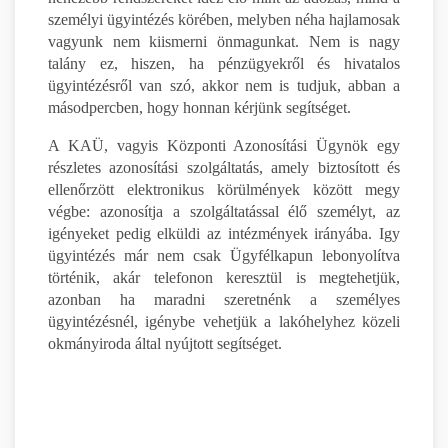
személyi ügyintézés körében, melyben néha hajlamosak
vagyunk nem kiismerni önmagunkat. Nem is nagy
talány ez, hiszen, ha pénzügyekről és hivatalos
ügyintézésről van szó, akkor nem is tudjuk, abban a
másodpercben, hogy honnan kérjünk segítséget.
A KAÜ, vagyis Központi Azonosítási Ügynök egy
részletes azonosítási szolgáltatás, amely biztosított és
ellenőrzött elektronikus körülmények között megy
végbe: azonosítja a szolgáltatással élő személyt, az
igényeket pedig elküldi az intézmények irányába. Igy
ügyintézés már nem csak Ügyfélkapun lebonyolítva
történik, akár telefonon keresztül is megtehetjük,
azonban ha maradni szeretnénk a személyes
ügyintézésnél, igénybe vehetjük a lakóhelyhez közeli
okmányiroda által nyújtott segítséget.