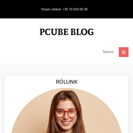
Hívjon minket: +36 70 629 06 90
Menü
RÓLUNK