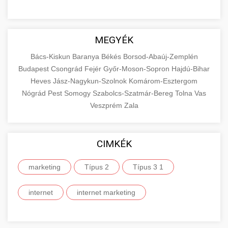
MEGYÉK
Bács-Kiskun
Baranya
Békés
Borsod-Abaúj-Zemplén
Budapest
Csongrád
Fejér
Győr-Moson-Sopron
Hajdú-Bihar
Heves
Jász-Nagykun-Szolnok
Komárom-Esztergom
Nógrád
Pest
Somogy
Szabolcs-Szatmár-Bereg
Tolna
Vas
Veszprém
Zala
CIMKÉK
marketing
Típus 2
Típus 3 1
internet
internet marketing