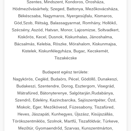
Szentes, Mindszent, Kondoros, Orosháza,
Hódmezővásárhely, Szeged, Battonya, Mezőkovácsháza,
Békéscsaba, Nagymaros, Nyergesújfalu, Kismaros,
Göd,Szob, Rétság, Balassagyarmat, Romhány, Hollókő,
Szécsény, Aszód, Hatvan, Monor, Lajosmizse, Soltvadkert,
Kiskőrös, Kecel, Dusnok, Kiskunhalas, Jánoshalma,
Bácsalmás, Kelebia, Röszke, Mórahalom, Kiskunmajsa,
Kistelek, Kiskunfélegyháza, Bugac, Kecskemét,
Tiszakécske
Budapest egész területe:
Nagykörös, Cegléd, Budaörs, Pécel, Gödöllő, Dunakeszi,
Budakeszi, Szentendre, Dorog, Esztergom, Visegrád,
Mátrafüred, Bátonyterenye, Salgótarján,Rudabánya,
Szendrő, Edelény, Kazincbarcika, Sajószentpéter, Ózd,
Miskolc, Eger, Mezőkövesd, Füzesabony, Tiszafüred,
Heves, Jászapáti, Kunhegyes, Újszász, Kisújszállás,
Törökszentmiklós, Szolnok, Martfű, Tiszaföldvár, Túrkeve,
Mezőtúr, Gyomaendrőd, Szarvas, Kunszentmárton,