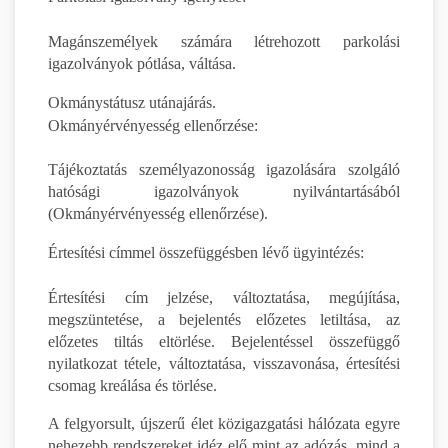
Magánszemélyek számára létrehozott parkolási
igazolványok pótlása, váltása.
Okmánystátusz utánajárás.
Okmányérvényesség ellenőrzése:
Tájékoztatás személyazonosság igazolására szolgáló
hatósági igazolványok nyilvántartásából
(Okmányérvényesség ellenőrzése).
Értesítési címmel összefüggésben lévő ügyintézés:
Értesítési cím jelzése, változtatása, megújítása,
megszüntetése, a bejelentés előzetes letiltása, az
előzetes tiltás eltörlése. Bejelentéssel összefüggő
nyilatkozat tétele, változtatása, visszavonása, értesítési
csomag kreálása és törlése.
A felgyorsult, újszerű élet közigazgatási hálózata egyre
nehezebb rendszereket idéz elő mint az adózás, mind a