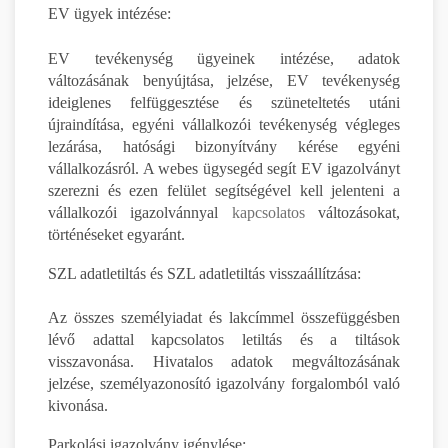
EV ügyek intézése:
EV tevékenység ügyeinek intézése, adatok
változásának benyújtása, jelzése, EV tevékenység
ideiglenes felfüggesztése és szüneteltetés utáni
újraindítása, egyéni vállalkozói tevékenység végleges
lezárása, hatósági bizonyítvány kérése egyéni
vállalkozásról. A webes ügysegéd segít EV igazolványt
szerezni és ezen felület segítségével kell jelenteni a
vállalkozói igazolvánnyal
kapcsolatos
változásokat,
történéseket egyaránt.
SZL adatletiltás és SZL adatletiltás visszaállítzása:
Az összes személyiadat és lakcímmel összefüggésben
lévő adattal kapcsolatos letiltás és a tiltások
visszavonása. Hivatalos adatok megváltozásának
jelzése, személyazonosító igazolvány forgalomból való
kivonása.
Parkolási igazolvány igénylése: