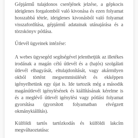
Gépjármű tulajdonos cseréjének jelzése, a gépkocis
ideiglenes forgalomból való kivonása és ezen folyamat
hosszabbá tétele, ideiglenes kivonásból való folyamat
visszafordítása, gépjármű adatainak utánajárása és a
törzskönyv pótlása.
Útlevél ügyeinek intézése:
A webes ügysegéd segítségével jelenthetjük az illetékes
irodának a magán célú útlevél és a (hajós) szolgálati
útlevél elhagyását, eltulajdonítását, vagy akármilyen
okból történt megsemmisülését és ekképpen
igényelhetünk egy újat is. Ide tartozik még a második
magánútlevél igénylésének és kiállításának kérelme is
és a meglévő útlevél igénylési vagy pótlási folyamat
gyorsítása (gyorsított folyamatban elvégzett
okmánykiállítás).
Külföldi tartós tartózkodás és külföldi lakcím
megváltaoztatása: