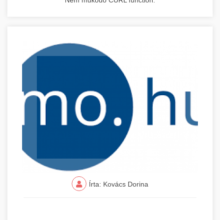
Nem működő CURL function.
Írta: Kovács Dorina