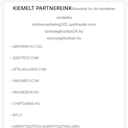
KIEMELT PARTNEREINK
Kisautok.hu és konténer
rendelés
onlinemarketing101.synthasite.com
szonyegtisztitas24.hu
szonyegtisztitas.hu
-
GIAFORM.HU CNC
-
SZEPTEST.COM
-
ATTILAGLAZER.COM
-
AMEAMED.COM
-
ONLINEBOR.HU
-
CHIPTUNING.HU
-
BIT.LY
-
KÁRPITTISZTÍTÁS KARPITTISZTITAS.ORG