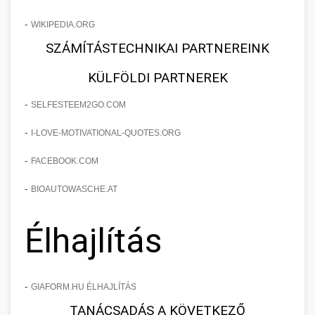
-
WIKIPEDIA.ORG
SZÁMÍTÁSTECHNIKAI PARTNEREINK
KÜLFÖLDI PARTNEREK
-
SELFESTEEM2GO.COM
-
I-LOVE-MOTIVATIONAL-QUOTES.ORG
-
FACEBOOK.COM
-
BIOAUTOWASCHE.AT
Élhajlítás
-
GIAFORM.HU ÉLHAJLÍTÁS
TANÁCSADÁS A KÖVETKEZŐ