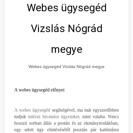
Webes ügysegéd
Vizslás Nógrád
megye
Webes ügysegéd Vizslás Nógrád megye
A webes ügysegéd előnyei
A webes ügysegéd
segítségével, ma már egyszerűbben
tudjuk
intézni hivatalos ügyeinket,
mint valaha. Nincs
hosszú sorban állás a postán és az okmányirodákban,
egy adott ügy elintézésétől pusztán pár kattintásra