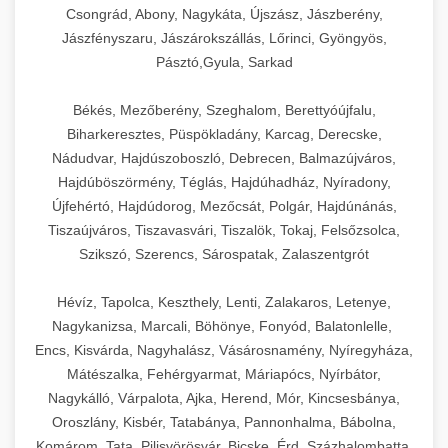
Csongrád, Abony, Nagykáta, Újszász, Jászberény,
Jászfényszaru, Jászárokszállás, Lőrinci, Gyöngyös,
Pásztó,Gyula, Sarkad
Békés, Mezőberény, Szeghalom, Berettyóújfalu,
Biharkeresztes, Püspökladány, Karcag, Derecske,
Nádudvar, Hajdúszoboszló, Debrecen, Balmazújváros,
Hajdúböszörmény, Téglás, Hajdúhadház, Nyíradony,
Újfehértó, Hajdúdorog, Mezőcsát, Polgár, Hajdúnánás,
Tiszaújváros, Tiszavasvári, Tiszalök, Tokaj, Felsőzsolca,
Szikszó, Szerencs, Sárospatak, Zalaszentgrót
Hévíz, Tapolca, Keszthely, Lenti, Zalakaros, Letenye,
Nagykanizsa, Marcali, Böhönye, Fonyód, Balatonlelle,
Encs, Kisvárda, Nagyhalász, Vásárosnamény, Nyíregyháza,
Mátészalka, Fehérgyarmat, Máriapócs, Nyírbátor,
Nagykálló, Várpalota, Ajka, Herend, Mór, Kincsesbánya,
Oroszlány, Kisbér, Tatabánya, Pannonhalma, Bábolna,
Komárom, Tata, Pilisvörösvár, Bicske, Érd, Százhalombatta,