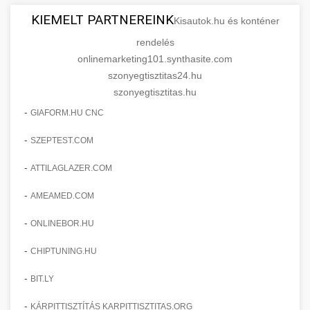
KIEMELT PARTNEREINK
Kisautok.hu és konténer
rendelés
onlinemarketing101.synthasite.com
szonyegtisztitas24.hu
szonyegtisztitas.hu
-
GIAFORM.HU CNC
-
SZEPTEST.COM
-
ATTILAGLAZER.COM
-
AMEAMED.COM
-
ONLINEBOR.HU
-
CHIPTUNING.HU
-
BIT.LY
-
KÁRPITTISZTÍTÁS KARPITTISZTITAS.ORG