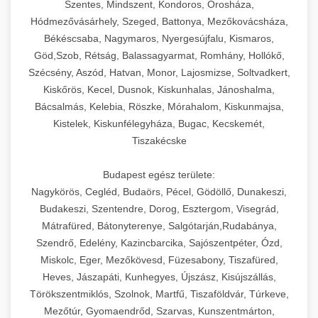
Szentes, Mindszent, Kondoros, Orosháza,
Hódmezővásárhely, Szeged, Battonya, Mezőkovácsháza,
Békéscsaba, Nagymaros, Nyergesújfalu, Kismaros,
Göd,Szob, Rétság, Balassagyarmat, Romhány, Hollókő,
Szécsény, Aszód, Hatvan, Monor, Lajosmizse, Soltvadkert,
Kiskőrös, Kecel, Dusnok, Kiskunhalas, Jánoshalma,
Bácsalmás, Kelebia, Röszke, Mórahalom, Kiskunmajsa,
Kistelek, Kiskunfélegyháza, Bugac, Kecskemét,
Tiszakécske
Budapest egész területe:
Nagykörös, Cegléd, Budaörs, Pécel, Gödöllő, Dunakeszi,
Budakeszi, Szentendre, Dorog, Esztergom, Visegrád,
Mátrafüred, Bátonyterenye, Salgótarján,Rudabánya,
Szendrő, Edelény, Kazincbarcika, Sajószentpéter, Ózd,
Miskolc, Eger, Mezőkövesd, Füzesabony, Tiszafüred,
Heves, Jászapáti, Kunhegyes, Újszász, Kisújszállás,
Törökszentmiklós, Szolnok, Martfű, Tiszaföldvár, Túrkeve,
Mezőtúr, Gyomaendrőd, Szarvas, Kunszentmárton,