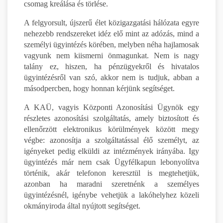
csomag kreálása és törlése.
A felgyorsult, újszerű élet közigazgatási hálózata egyre
nehezebb rendszereket idéz elő mint az adózás, mind a
személyi ügyintézés körében, melyben néha hajlamosak
vagyunk nem kiismerni önmagunkat. Nem is nagy
talány ez, hiszen, ha pénzügyekről és hivatalos
ügyintézésről van szó, akkor nem is tudjuk, abban a
másodpercben, hogy honnan kérjünk segítséget.
A KAÜ, vagyis Központi Azonosítási Ügynök egy
részletes azonosítási szolgáltatás, amely biztosított és
ellenőrzött elektronikus körülmények között megy
végbe: azonosítja a szolgáltatással élő személyt, az
igényeket pedig elküldi az intézmények irányába. Igy
ügyintézés már nem csak Ügyfélkapun lebonyolítva
történik, akár telefonon keresztül is megtehetjük,
azonban ha maradni szeretnénk a személyes
ügyintézésnél, igénybe vehetjük a lakóhelyhez közeli
okmányiroda által nyújtott segítséget.