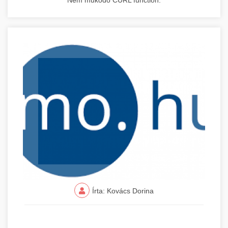
Nem működő CURL function.
Írta: Kovács Dorina