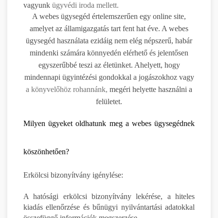
vagyunk
ügyvédi iroda mellett.
A webes ügysegéd értelemszerűen egy online site,
amelyet az államigazgatás tart fent hat éve. A webes
ügysegéd használata ezidáig nem elég népszerű, habár
mindenki számára könnyedén elérhető és jelentősen
egyszerűbbé teszi az életünket. Ahelyett, hogy
mindennapi ügyintézési gondokkal a jogászokhoz vagy
a könyvelőhöz rohannánk,
megéri helyette használni a
felületet.
Milyen ügyeket oldhatunk meg a webes ügysegédnek
köszönhetően?
Erkölcsi bizonyítvány igénylése:
A hatósági erkölcsi bizonyítvány lekérése, a hiteles
kiadás ellenőrzése és bűnügyi nyilvántartási adatokkal
összefüggő információk megszerzése.