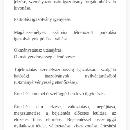
jelzése, személyazonosító igazolvány forgalomból való
kivonása.
Parkolási igazolvány igénylése:
Magánszemélyek számára létrehozott parkolási
igazolványok pótlása, váltása.
Okmánystátusz utánajárás.
Okmányérvényesség ellenőrzése:
Tájékoztatás személyazonosság igazolására szolgáló
hatósági igazolványok nyilvántartásából
(Okmányérvényesség ellenőrzése).
Értesítési címmel összefüggésben lévő ügyintézés:
Értesítési cím jelzése, változtatása, megújítása,
megszüntetése, a bejelentés előzetes letiltása, az
előzetes tiltás eltörlése. Bejelentéssel összefüggő
nyilatkozat tétele, változtatása, visszavonása, értesítési