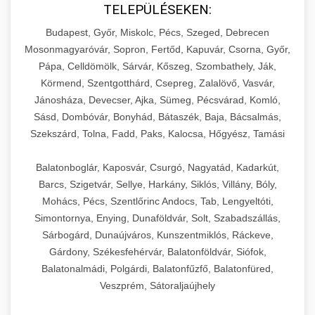
TELEPÜLÉSEKEN:
Budapest, Győr, Miskolc, Pécs, Szeged, Debrecen
Mosonmagyaróvár, Sopron, Fertőd, Kapuvár, Csorna, Győr,
Pápa, Celldömölk, Sárvár, Kőszeg, Szombathely, Ják,
Körmend, Szentgotthárd, Csepreg, Zalalövő, Vasvár,
Jánosháza, Devecser, Ajka, Sümeg, Pécsvárad, Komló,
Sásd, Dombóvár, Bonyhád, Bátaszék, Baja, Bácsalmás,
Szekszárd, Tolna, Fadd, Paks, Kalocsa, Hőgyész, Tamási
Balatonboglár, Kaposvár, Csurgó, Nagyatád, Kadarkút,
Barcs, Szigetvár, Sellye, Harkány, Siklós, Villány, Bóly,
Mohács, Pécs, Szentlőrinc Andocs, Tab, Lengyeltóti,
Simontornya, Enying, Dunaföldvár, Solt, Szabadszállás,
Sárbogárd, Dunaújváros, Kunszentmiklós, Ráckeve,
Gárdony, Székesfehérvár, Balatonföldvár, Siófok,
Balatonalmádi, Polgárdi, Balatonfűzfő, Balatonfüred,
Veszprém, Sátoraljaújhely