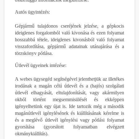
Autós ügyintézés:
Gépjármű tulajdonos cseréjének jelzése, a gépkocis
ideiglenes forgalomból való kivonása és ezen folyamat
hosszabbá tétele, ideiglenes kivonásból való folyamat
visszafordítása, gépjármű adatainak utánajárása és a
törzskönyv pótlása.
Útlevél ügyeinek intézése:
A webes ügysegéd segítségével jelenthetjük az illetékes
irodának a magán célú útlevél és a (hajós) szolgálati
útlevél elhagyását, eltulajdonítását, vagy akármilyen
okból történt megsemmisülését és ekképpen
igényelhetünk egy újat is. Ide tartozik még a második
magánútlevél igénylésének és kiállításának kérelme is
és a meglévő útlevél igénylési vagy pótlási folyamat
gyorsítása (gyorsított folyamatban elvégzett
okmánykiállítás).