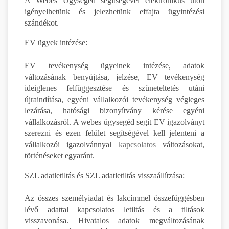
A Webes Ügysegéd segítségével elektronikus úton
igényelhetünk és jelezhetünk effajta ügyintézési
szándékot.
EV ügyek intézése:
EV tevékenység ügyeinek intézése, adatok
változásának benyújtása, jelzése, EV tevékenység
ideiglenes felfüggesztése és szüneteltetés utáni
újraindítása, egyéni vállalkozói tevékenység végleges
lezárása, hatósági bizonyítvány kérése egyéni
vállalkozásról. A webes ügysegéd segít EV igazolványt
szerezni és ezen felület segítségével kell jelenteni a
vállalkozói igazolvánnyal
kapcsolatos
változásokat,
történéseket egyaránt.
SZL adatletiltás és SZL adatletiltás visszaállítzása:
Az összes személyiadat és lakcímmel összefüggésben
lévő adattal kapcsolatos letiltás és a tiltások
visszavonása. Hivatalos adatok megváltozásának