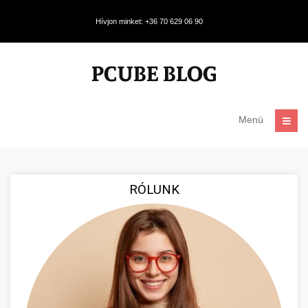
Hívjon minket: +36 70 629 06 90
Menü
RÓLUNK