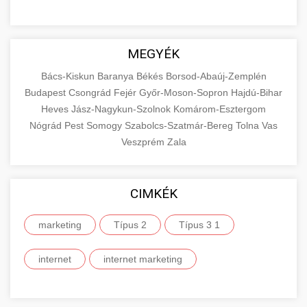
MEGYÉK
Bács-Kiskun
Baranya
Békés
Borsod-Abaúj-Zemplén
Budapest
Csongrád
Fejér
Győr-Moson-Sopron
Hajdú-Bihar
Heves
Jász-Nagykun-Szolnok
Komárom-Esztergom
Nógrád
Pest
Somogy
Szabolcs-Szatmár-Bereg
Tolna
Vas
Veszprém
Zala
CIMKÉK
marketing
Típus 2
Típus 3 1
internet
internet marketing